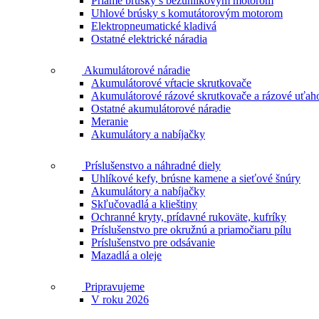
Priame brúsky s bezuhlíkovým motorom
Uhlové brúsky s komutátorovým motorom
Elektropneumatické kladivá
Ostatné elektrické náradia
Akumulátorové náradie
Akumulátorové vŕtacie skrutkovače
Akumulátorové rázové skrutkovače a rázové uťah
Ostatné akumulátorové náradie
Meranie
Akumulátory a nabíjačky
Príslušenstvo a náhradné diely
Uhlíkové kefy, brúsne kamene a sieťové šnúry
Akumulátory a nabíjačky
Skľučovadlá a klieštiny
Ochranné kryty, prídavné rukoväte, kufríky
Príslušenstvo pre okružnú a priamočiaru pílu
Príslušenstvo pre odsávanie
Mazadlá a oleje
Pripravujeme
V roku 2026