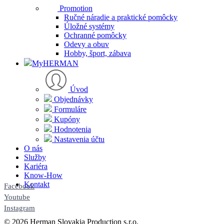
Promotion
Ručné náradie a praktické pomôcky
Úložné systémy
Ochranné pomôcky
Odevy a obuv
Hobby, šport, zábava
MyHERMAN
Úvod
Objednávky
Formuláre
Kupóny
Hodnotenia
Nastavenia účtu
O nás
Služby
Kariéra
Know-How
Kontakt
Facebook
Youtube
Instagram
© 2026 Herman Slovakia Production s.r.o.