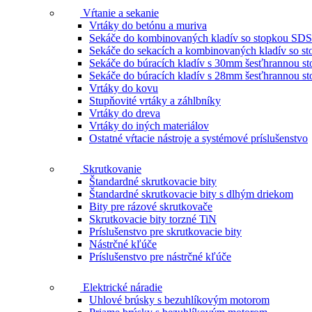
Vŕtanie a sekanie
Vrtáky do betónu a muriva
Sekáče do kombinovaných kladív so stopkou SDS
Sekáče do sekacích a kombinovaných kladív so 
Sekáče do búracích kladív s 30mm šesťhrannou s
Sekáče do búracích kladív s 28mm šesťhrannou s
Vrtáky do kovu
Stupňovité vrtáky a záhlbníky
Vrtáky do dreva
Vrtáky do iných materiálov
Ostatné vŕtacie nástroje a systémové príslušenstvo
Skrutkovanie
Štandardné skrutkovacie bity
Štandardné skrutkovacie bity s dlhým driekom
Bity pre rázové skrutkovače
Skrutkovacie bity torzné TiN
Príslušenstvo pre skrutkovacie bity
Nástrčné kľúče
Príslušenstvo pre nástrčné kľúče
Elektrické náradie
Uhlové brúsky s bezuhlíkovým motorom