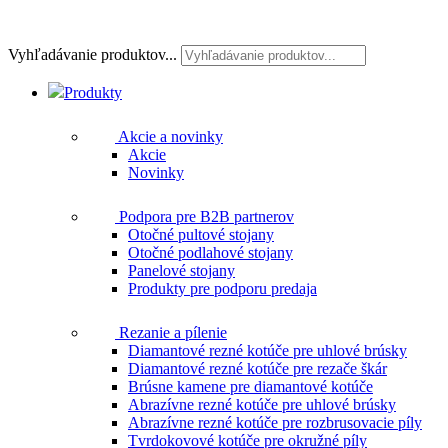
Vyhľadávanie produktov...
Produkty
Akcie a novinky
Akcie
Novinky
Podpora pre B2B partnerov
Otočné pultové stojany
Otočné podlahové stojany
Panelové stojany
Produkty pre podporu predaja
Rezanie a pílenie
Diamantové rezné kotúče pre uhlové brúsky
Diamantové rezné kotúče pre rezače škár
Brúsne kamene pre diamantové kotúče
Abrazívne rezné kotúče pre uhlové brúsky
Abrazívne rezné kotúče pre rozbrusovacie píly
Tvrdokovové kotúče pre okružné píly