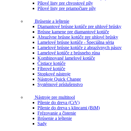
Pílové listy pre chvostové píly
Pílové listy pre priamočiare píly
Brúsenie a leštenie
Diamantové brúsne kotúče pre uhlové brúsky
Brúsne kamene pre diamantové kotúče
Abrazívne brúsne kotúče pre uhlové brúsky
Lamelové brúsne kotúče - Špeciálna séria
Lamelové brúsne kotúče z abrazívnych pásov
Lamelové kotúče z brúsneho rúna
Kombinované lamelové kotúče
Čistiace kotúče
Fíbrové kotúče
Stopkové nástroje
Nástroje Quick Change
Systémové príslušenstvo
Nástroje pre multitool
Pílenie do dreva (CrV)
Pílenie do dreva s klincami (BiM)
Frézovanie a čistenie
Brúsenie a leštenie
Sady