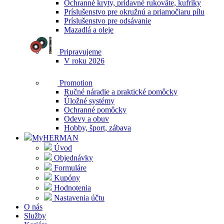
Ochranné kryty, prídavné rukoväte, kufríky
Príslušenstvo pre okružnú a priamočiaru pílu
Príslušenstvo pre odsávanie
Mazadlá a oleje
Pripravujeme
V roku 2026
Promotion
Ručné náradie a praktické pomôcky
Úložné systémy
Ochranné pomôcky
Odevy a obuv
Hobby, šport, zábava
MyHERMAN
Úvod
Objednávky
Formuláre
Kupóny
Hodnotenia
Nastavenia účtu
O nás
Služby