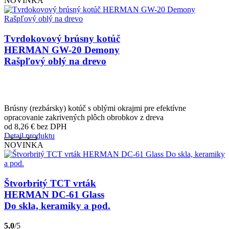
NOVINKA
Tvrdokovový brúsny kotúč
HERMAN GW-20 Demony
Rašpľový oblý na drevo
Brúsny (rezbársky) kotúč s oblými okrajmi pre efektívne
opracovanie zakrivených plôch obrobkov z dreva
od 8,26
€
bez DPH
Detail produktu
NOVINKA
Štvorbritý TCT vrták
HERMAN DC-61 Glass
Do skla, keramiky a pod.
5,0
/5