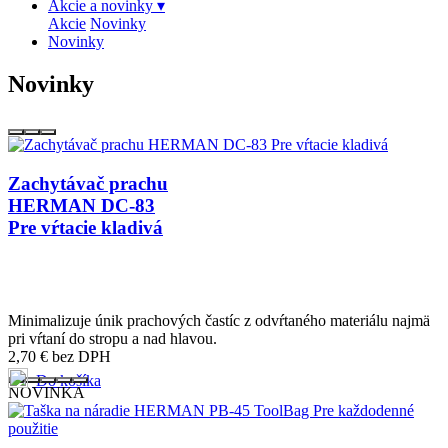
Akcie a novinky
▾
Akcie
Novinky
Novinky
Novinky
Zachytávač prachu
HERMAN DC-83
Pre vŕtacie kladivá
Minimalizuje únik prachových častíc z odvŕtaného materiálu najmä
pri vŕtaní do stropu a nad hlavou.
2,70
€
bez DPH
Do košíka
NOVINKA