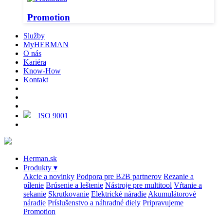
Promotion
Služby
MyHERMAN
O nás
Kariéra
Know-How
Kontakt
ISO 9001
Herman.sk
Produkty
▾
Akcie a novinky
Podpora pre B2B partnerov
Rezanie a
pílenie
Brúsenie a leštenie
Nástroje pre multitool
Vŕtanie a
sekanie
Skrutkovanie
Elektrické náradie
Akumulátorové
náradie
Príslušenstvo a náhradné diely
Pripravujeme
Promotion