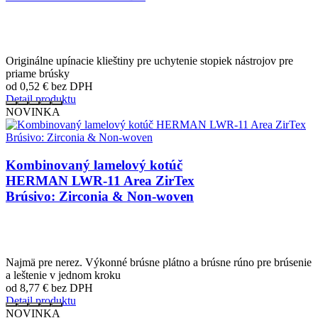
Originálne upínacie klieštiny pre uchytenie stopiek nástrojov pre
priame brúsky
od 0,52
€
bez DPH
Detail produktu
NOVINKA
Kombinovaný lamelový kotúč
HERMAN LWR-11 Area ZirTex
Brúsivo: Zirconia & Non-woven
Najmä pre nerez. Výkonné brúsne plátno a brúsne rúno pre brúsenie
a leštenie v jednom kroku
od 8,77
€
bez DPH
Detail produktu
NOVINKA