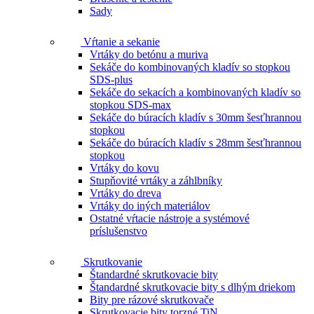
Sady
Vŕtanie a sekanie
Vrtáky do betónu a muriva
Sekáče do kombinovaných kladív so stopkou
SDS-plus
Sekáče do sekacích a kombinovaných kladív so
stopkou SDS-max
Sekáče do búracích kladív s 30mm šesťhrannou
stopkou
Sekáče do búracích kladív s 28mm šesťhrannou
stopkou
Vrtáky do kovu
Stupňovité vrtáky a záhlbníky
Vrtáky do dreva
Vrtáky do iných materiálov
Ostatné vŕtacie nástroje a systémové
príslušenstvo
Skrutkovanie
Štandardné skrutkovacie bity
Štandardné skrutkovacie bity s dlhým driekom
Bity pre rázové skrutkovače
Skrutkovacie bity torzné TiN