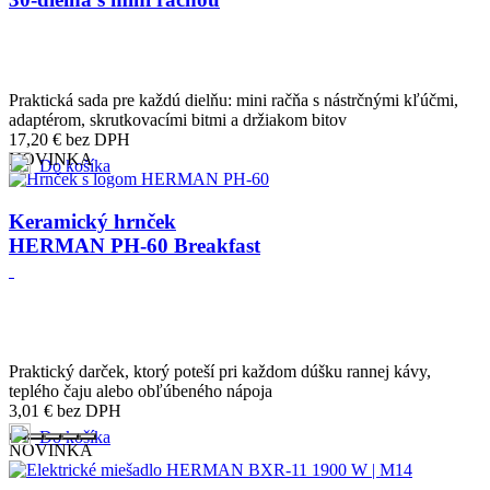
Praktická sada pre každú dielňu: mini račňa s nástrčnými kľúčmi,
adaptérom, skrutkovacími bitmi a držiakom bitov
17,20
€
bez DPH
NOVINKA
Do košíka
Keramický hrnček
HERMAN PH-60 Breakfast
Praktický darček, ktorý poteší pri každom dúšku rannej kávy,
teplého čaju alebo obľúbeného nápoja
3,01
€
bez DPH
Do košíka
NOVINKA