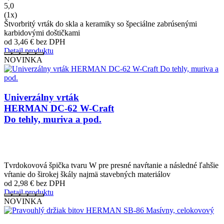
5,0
(1x)
Štvorbritý vrták do skla a keramiky so špeciálne zabrúsenými
karbidovými doštičkami
od 3,46
€
bez DPH
Detail produktu
NOVINKA
Univerzálny vrták
HERMAN DC-62 W-Craft
Do tehly, muriva a pod.
Tvrdokovová špička tvaru W pre presné navŕtanie a následné ľahšie
vŕtanie do širokej škály najmä stavebných materiálov
od 2,98
€
bez DPH
Detail produktu
NOVINKA