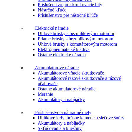
Príslušenstvo pre skrutkovacie bity
Nástrčné kľúče
Príslušenstvo pre nástrčné kľúče
Elektrické náradie
Uhlové brúsky s bezuhlíkovým motorom
Priame brúsky s bezuhlíkovým motorom
Uhlové brúsky s komutátorovým motorom
Elektropneumatické kladivá
Ostatné elektrické náradia
Akumulátorové náradie
Akumulátorové vŕtacie skrutkovače
Akumulátorové rázové skrutkovače a rázové
uťahovače
Ostatné akumulátorové náradie
Meranie
Akumulátory a nabíjačky
Príslušenstvo a náhradné diely
Uhlíkové kefy, brúsne kamene a sieťové šnúry
Akumulátory a nabíjačky
Skľučovadlá a klieštiny