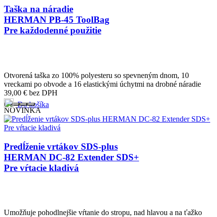
Taška na náradie
HERMAN PB-45 ToolBag
Pre každodenné použitie
Otvorená taška zo 100% polyesteru so spevneným dnom, 10
vreckami po obvode a 16 elastickými úchytmi na drobné náradie
39,00
€
bez DPH
Do košíka
NOVINKA
Predĺženie vrtákov SDS-plus
HERMAN DC-82 Extender SDS+
Pre vŕtacie kladivá
Umožňuje pohodlnejšie vŕtanie do stropu, nad hlavou a na ťažko