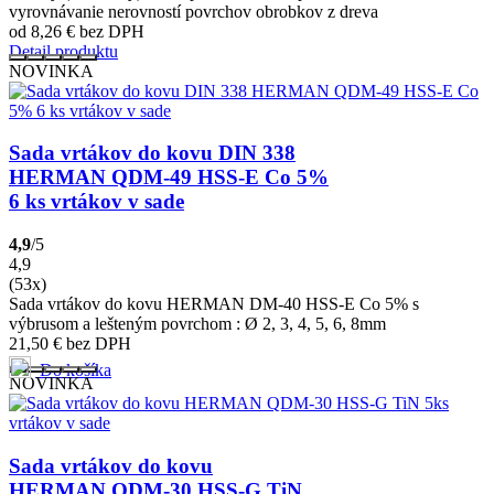
vyrovnávanie nerovností povrchov obrobkov z dreva
od 8,26
€
bez DPH
Detail produktu
NOVINKA
Sada vrtákov do kovu DIN 338
HERMAN QDM-49 HSS-E Co 5%
6 ks vrtákov v sade
4,9
/5
4,9
(53x)
Sada vrtákov do kovu HERMAN DM-40 HSS-E Co 5% s
výbrusom a lešteným povrchom : Ø 2, 3, 4, 5, 6, 8mm
21,50
€
bez DPH
Do košíka
NOVINKA
Sada vrtákov do kovu
HERMAN QDM-30 HSS-G TiN