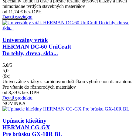
Špeciálny kotúč na čisté a presné rezanie gresovej dlažby a iných
mimoriadne tvrdých stavebných materiálov
od 11,74
€
bez DPH
Detail produktu
Univerzálny vrták
HERMAN DC-60 UniCraft
Do tehly, dreva, skla...
5,0
/5
5,0
(9x)
Univerzálne vrtáky s karbidovou doštičkou vybrúsenou diamantom.
Pre vŕtanie do rôznorodých materiálov
od 8,39
€
bez DPH
Detail produktu
NOVINKA
Upínacie klieštiny
HERMAN CG-GX
Pre brúsku GX-10R BL