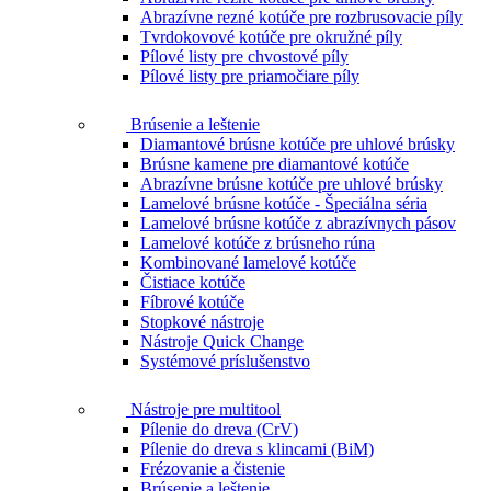
Abrazívne rezné kotúče pre rozbrusovacie píly
Tvrdokovové kotúče pre okružné píly
Pílové listy pre chvostové píly
Pílové listy pre priamočiare píly
Brúsenie a leštenie
Diamantové brúsne kotúče pre uhlové brúsky
Brúsne kamene pre diamantové kotúče
Abrazívne brúsne kotúče pre uhlové brúsky
Lamelové brúsne kotúče - Špeciálna séria
Lamelové brúsne kotúče z abrazívnych pásov
Lamelové kotúče z brúsneho rúna
Kombinované lamelové kotúče
Čistiace kotúče
Fíbrové kotúče
Stopkové nástroje
Nástroje Quick Change
Systémové príslušenstvo
Nástroje pre multitool
Pílenie do dreva (CrV)
Pílenie do dreva s klincami (BiM)
Frézovanie a čistenie
Brúsenie a leštenie