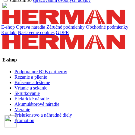
súhlasím so
spracovaním osobných údajov
E-shop
Oprava náradia
Záručné podmienky
Obchodné podmienky
Kontakt
Nastavenie cookies
GDPR
E-shop
Podpora pre B2B partnerov
Rezanie a pílenie
Brúsenie a leštenie
Vŕtanie a sekanie
Skrutkovanie
Elektrické náradie
Akumulátorové náradie
Meranie
Príslušenstvo a náhradné diely
Promotion