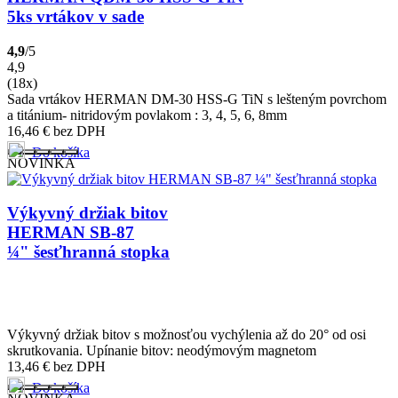
5ks vrtákov v sade
4,9
/5
4,9
(18x)
Sada vrtákov HERMAN DM-30 HSS-G TiN s lešteným povrchom
a titánium- nitridovým povlakom : 3, 4, 5, 6, 8mm
16,46
€
bez DPH
Do košíka
NOVINKA
Výkyvný držiak bitov
HERMAN SB-87
¼" šesťhranná stopka
Výkyvný držiak bitov s možnosťou vychýlenia až do 20° od osi
skrutkovania. Upínanie bitov: neodýmovým magnetom
13,46
€
bez DPH
Do košíka