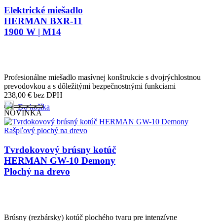
Elektrické miešadlo
HERMAN BXR-11
1900 W | M14
Profesionálne miešadlo masívnej konštrukcie s dvojrýchlostnou
prevodovkou a s dôležitými bezpečnostnými funkciami
238,00
€
bez DPH
Do košíka
NOVINKA
Tvrdokovový brúsny kotúč
HERMAN GW-10 Demony
Plochý na drevo
Brúsny (rezbársky) kotúč plochého tvaru pre intenzívne