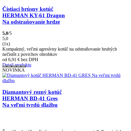
Čistiaci brúsny kotúč
HERMAN KY-61 Dragon
Na odstraňovanie hrdze
5,0
/5
5,0
(1x)
Kompaktný, veľmi agresívny kotúč na odstraňovanie hrubých
nečistôt z povrchov obrobkov
od 6,91
€
bez DPH
Detail produktu
NOVINKA
Diamantový rezný kotúč
HERMAN BD-41 Gres
Na veľmi tvrdú dlažbu