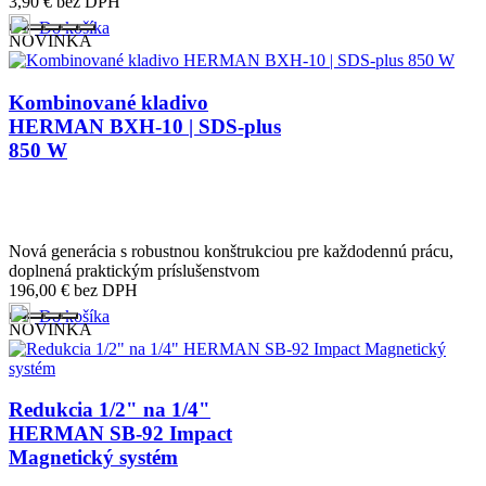
3,90
€
bez DPH
Do košíka
NOVINKA
Kombinované kladivo
HERMAN BXH-10 | SDS-plus
850 W
Nová generácia s robustnou konštrukciou pre každodennú prácu,
doplnená praktickým príslušenstvom
196,00
€
bez DPH
Do košíka
NOVINKA
Redukcia 1/2" na 1/4"
HERMAN SB-92 Impact
Magnetický systém