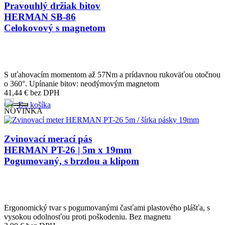
Pravouhlý držiak bitov
HERMAN SB-86
Celokovový s magnetom
S uťahovacím momentom až 57Nm a prídavnou rukoväťou otočnou
o 360°. Upínanie bitov: neodýmovým magnetom
41,44
€
bez DPH
Do košíka
NOVINKA
Zvinovací merací pás
HERMAN PT-26 | 5m x 19mm
Pogumovaný, s brzdou a klipom
Ergonomický tvar s pogumovanými časťami plastového plášťa, s
vysokou odolnosťou proti poškodeniu. Bez magnetu