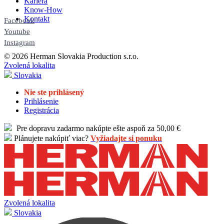
Kariéra
Know-How
Kontakt
Facebook
Youtube
Instagram
© 2026 Herman Slovakia Production s.r.o.
Zvolená lokalita
Slovakia
Nie ste prihlásený
Prihlásenie
Registrácia
Pre dopravu zadarmo nakúpte ešte aspoň za 50,00 €
Plánujete nakúpiť viac?
Vyžiadajte si ponuku
Zvolená lokalita
Slovakia