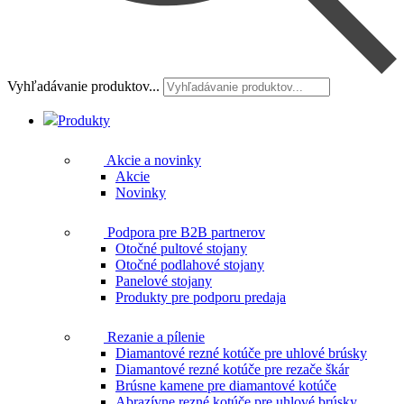
Vyhľadávanie produktov...
Produkty
Akcie a novinky
Akcie
Novinky
Podpora pre B2B partnerov
Otočné pultové stojany
Otočné podlahové stojany
Panelové stojany
Produkty pre podporu predaja
Rezanie a pílenie
Diamantové rezné kotúče pre uhlové brúsky
Diamantové rezné kotúče pre rezače škár
Brúsne kamene pre diamantové kotúče
Abrazívne rezné kotúče pre uhlové brúsky