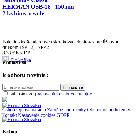
HERMAN QSB-18 | 150mm
2 ks bitov v sade
Balenie 2ks štandardných skrutkovacích bitov s predĺženým
driekom 1xPH2, 1xPZ2
8,33
€
bez DPH
Do košíka
Prihláste sa
k odberu
noviniek
súhlasím so
spracovaním osobných údajov
E-shop
Oprava náradia
Záručné podmienky
Obchodné podmienky
Kontakt
Nastavenie cookies
GDPR
E-shop