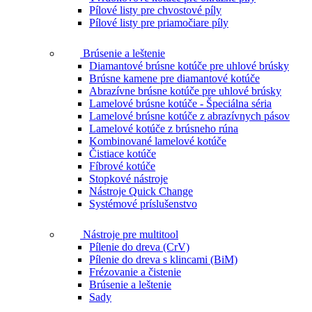
Pílové listy pre chvostové píly
Pílové listy pre priamočiare píly
Brúsenie a leštenie
Diamantové brúsne kotúče pre uhlové brúsky
Brúsne kamene pre diamantové kotúče
Abrazívne brúsne kotúče pre uhlové brúsky
Lamelové brúsne kotúče - Špeciálna séria
Lamelové brúsne kotúče z abrazívnych pásov
Lamelové kotúče z brúsneho rúna
Kombinované lamelové kotúče
Čistiace kotúče
Fíbrové kotúče
Stopkové nástroje
Nástroje Quick Change
Systémové príslušenstvo
Nástroje pre multitool
Pílenie do dreva (CrV)
Pílenie do dreva s klincami (BiM)
Frézovanie a čistenie
Brúsenie a leštenie
Sady