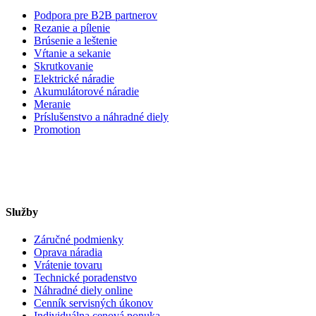
Podpora pre B2B partnerov
Rezanie a pílenie
Brúsenie a leštenie
Vŕtanie a sekanie
Skrutkovanie
Elektrické náradie
Akumulátorové náradie
Meranie
Príslušenstvo a náhradné diely
Promotion
Služby
Záručné podmienky
Oprava náradia
Vrátenie tovaru
Technické poradenstvo
Náhradné diely online
Cenník servisných úkonov
Individuálna cenová ponuka