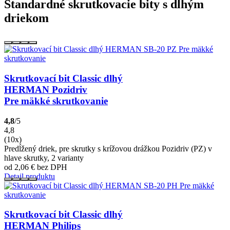
Štandardné skrutkovacie bity s dlhým
driekom
Skrutkovací bit Classic dlhý
HERMAN Pozidriv
Pre mäkké skrutkovanie
4,8
/5
4,8
(10x)
Predĺžený driek, pre skrutky s krížovou drážkou Pozidriv (PZ) v
hlave skrutky, 2 varianty
od 2,06
€
bez DPH
Detail produktu
Skrutkovací bit Classic dlhý
HERMAN Philips