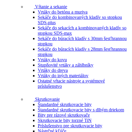
Vŕtanie a sekanie
Vrtáky do betónu a muriva
Sekáče do kombinovaných kladív so stopkou
SDS-plus
Sekáče do sekacích a kombinovaných kladív so
stopkou SDS-max
Sekáče do búracích kladív s 30mm šesťhrannou
stopkou
Sekáče do búracích kladív s 28mm šesťhrannou
stopkou
Vrtáky do kovu
Stupňovité vrtáky a záhlbníky
Vrtáky do dreva
Vrtáky do iných materiálov
Ostatné vŕtacie nástroje a systémové
príslušenstvo
Skrutkovanie
Štandardné skrutkovacie bity
Štandardné skrutkovacie bity s dlhým driekom
Bity pre rázové skrutkovače
Skrutkovacie bity torzné TiN
Príslušenstvo pre skrutkovacie bity
Nástrčné kľúče