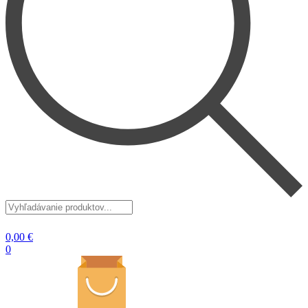
Vyhľadávanie
produktov...
0,00
€
0