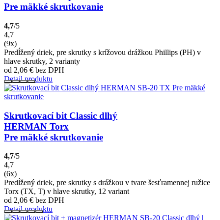
Pre mäkké skrutkovanie
4,7
/5
4,7
(9x)
Predĺžený driek, pre skrutky s krížovou drážkou Phillips (PH) v
hlave skrutky, 2 varianty
od 2,06
€
bez DPH
Detail produktu
Skrutkovací bit Classic dlhý
HERMAN Torx
Pre mäkké skrutkovanie
4,7
/5
4,7
(6x)
Predĺžený driek, pre skrutky s drážkou v tvare šesťramennej ružice
Torx (TX, T) v hlave skrutky, 12 variant
od 2,06
€
bez DPH
Detail produktu