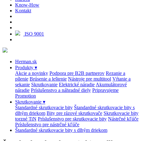
Know-How
Kontakt
ISO 9001
Herman.sk
Produkty
▾
Akcie a novinky
Podpora pre B2B partnerov
Rezanie a
pílenie
Brúsenie a leštenie
Nástroje pre multitool
Vŕtanie a
sekanie
Skrutkovanie
Elektrické náradie
Akumulátorové
náradie
Príslušenstvo a náhradné diely
Pripravujeme
Promotion
Skrutkovanie
▾
Štandardné skrutkovacie bity
Štandardné skrutkovacie bity s
dlhým driekom
Bity pre rázové skrutkovače
Skrutkovacie bity
torzné TiN
Príslušenstvo pre skrutkovacie bity
Nástrčné kľúče
Príslušenstvo pre nástrčné kľúče
Štandardné skrutkovacie bity s dlhým driekom