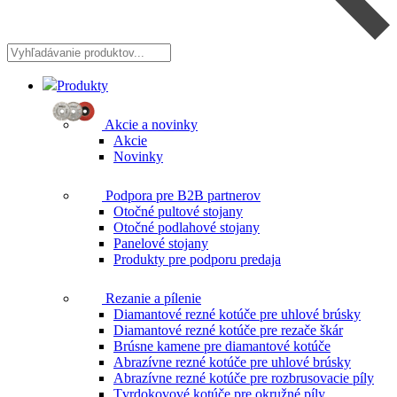
Vyhľadávanie
produktov...
Produkty
Akcie a novinky
Akcie
Novinky
Podpora pre B2B partnerov
Otočné pultové stojany
Otočné podlahové stojany
Panelové stojany
Produkty pre podporu predaja
Rezanie a pílenie
Diamantové rezné kotúče pre uhlové brúsky
Diamantové rezné kotúče pre rezače škár
Brúsne kamene pre diamantové kotúče
Abrazívne rezné kotúče pre uhlové brúsky
Abrazívne rezné kotúče pre rozbrusovacie píly
Tvrdokovové kotúče pre okružné píly