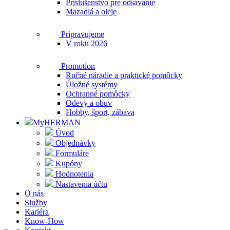
Príslušenstvo pre odsávanie
Mazadlá a oleje
Pripravujeme
V roku 2026
Promotion
Ručné náradie a praktické pomôcky
Úložné systémy
Ochranné pomôcky
Odevy a obuv
Hobby, šport, zábava
MyHERMAN
Úvod
Objednávky
Formuláre
Kupóny
Hodnotenia
Nastavenia účtu
O nás
Služby
Kariéra
Know-How