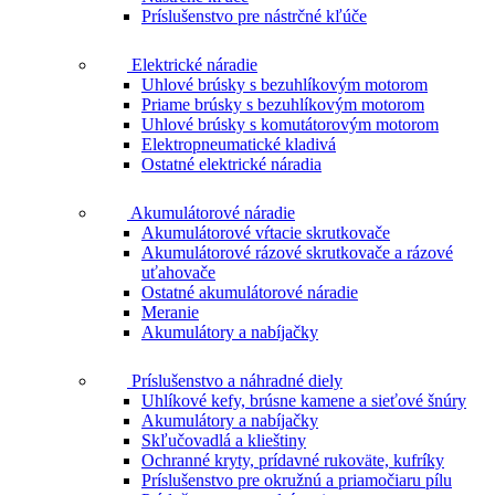
Príslušenstvo pre nástrčné kľúče
Elektrické náradie
Uhlové brúsky s bezuhlíkovým motorom
Priame brúsky s bezuhlíkovým motorom
Uhlové brúsky s komutátorovým motorom
Elektropneumatické kladivá
Ostatné elektrické náradia
Akumulátorové náradie
Akumulátorové vŕtacie skrutkovače
Akumulátorové rázové skrutkovače a rázové
uťahovače
Ostatné akumulátorové náradie
Meranie
Akumulátory a nabíjačky
Príslušenstvo a náhradné diely
Uhlíkové kefy, brúsne kamene a sieťové šnúry
Akumulátory a nabíjačky
Skľučovadlá a klieštiny
Ochranné kryty, prídavné rukoväte, kufríky
Príslušenstvo pre okružnú a priamočiaru pílu