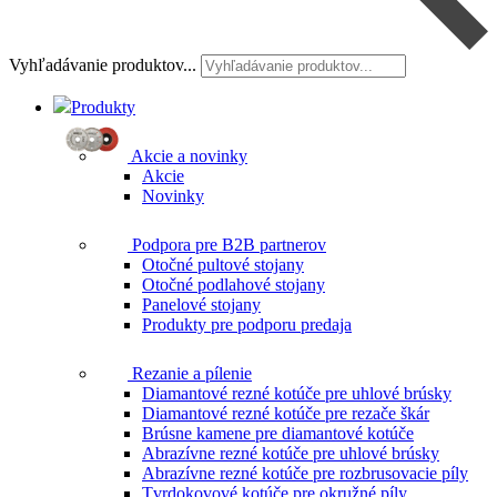
Vyhľadávanie produktov...
Produkty
Akcie a novinky
Akcie
Novinky
Podpora pre B2B partnerov
Otočné pultové stojany
Otočné podlahové stojany
Panelové stojany
Produkty pre podporu predaja
Rezanie a pílenie
Diamantové rezné kotúče pre uhlové brúsky
Diamantové rezné kotúče pre rezače škár
Brúsne kamene pre diamantové kotúče
Abrazívne rezné kotúče pre uhlové brúsky
Abrazívne rezné kotúče pre rozbrusovacie píly
Tvrdokovové kotúče pre okružné píly