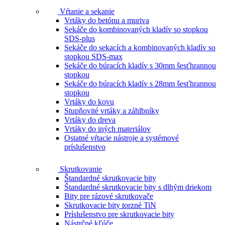
Vŕtanie a sekanie
Vrtáky do betónu a muriva
Sekáče do kombinovaných kladív so stopkou
SDS-plus
Sekáče do sekacích a kombinovaných kladív so
stopkou SDS-max
Sekáče do búracích kladív s 30mm šesťhrannou
stopkou
Sekáče do búracích kladív s 28mm šesťhrannou
stopkou
Vrtáky do kovu
Stupňovité vrtáky a záhlbníky
Vrtáky do dreva
Vrtáky do iných materiálov
Ostatné vŕtacie nástroje a systémové
príslušenstvo
Skrutkovanie
Štandardné skrutkovacie bity
Štandardné skrutkovacie bity s dlhým driekom
Bity pre rázové skrutkovače
Skrutkovacie bity torzné TiN
Príslušenstvo pre skrutkovacie bity
Nástrčné kľúče