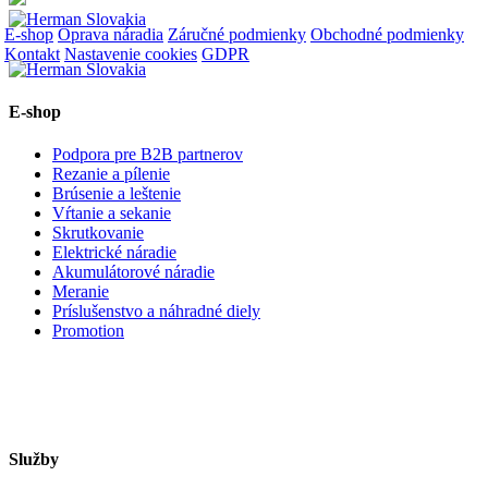
E-shop
Oprava náradia
Záručné podmienky
Obchodné podmienky
Kontakt
Nastavenie cookies
GDPR
E-shop
Podpora pre B2B partnerov
Rezanie a pílenie
Brúsenie a leštenie
Vŕtanie a sekanie
Skrutkovanie
Elektrické náradie
Akumulátorové náradie
Meranie
Príslušenstvo a náhradné diely
Promotion
Služby