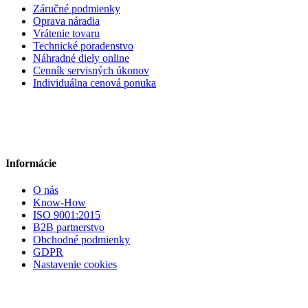
Záručné podmienky
Oprava náradia
Vrátenie tovaru
Technické poradenstvo
Náhradné diely online
Cenník servisných úkonov
Individuálna cenová ponuka
Informácie
O nás
Know-How
ISO 9001:2015
B2B partnerstvo
Obchodné podmienky
GDPR
Nastavenie cookies