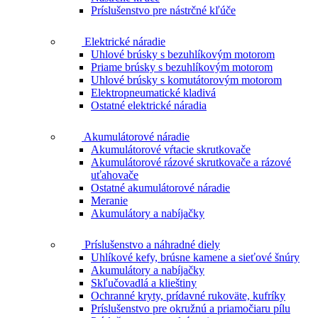
Príslušenstvo pre nástrčné kľúče
Elektrické náradie
Uhlové brúsky s bezuhlíkovým motorom
Priame brúsky s bezuhlíkovým motorom
Uhlové brúsky s komutátorovým motorom
Elektropneumatické kladivá
Ostatné elektrické náradia
Akumulátorové náradie
Akumulátorové vŕtacie skrutkovače
Akumulátorové rázové skrutkovače a rázové
uťahovače
Ostatné akumulátorové náradie
Meranie
Akumulátory a nabíjačky
Príslušenstvo a náhradné diely
Uhlíkové kefy, brúsne kamene a sieťové šnúry
Akumulátory a nabíjačky
Skľučovadlá a klieštiny
Ochranné kryty, prídavné rukoväte, kufríky
Príslušenstvo pre okružnú a priamočiaru pílu