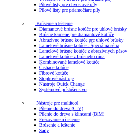
Pílové listy pre chvostové píly
Pílové listy pre priamočiare píly
Brúsenie a leštenie
Diamantové brúsne kotúče pre uhlové brúsky
Brúsne kamene pre diamantové kotúče
Abrazívne brúsne kotúče pre uhlové brúsky
Lamelové brúsne kotúče - Špeciálna séria
Lamelové brúsne kotúče z abrazívnych pásov
Lamelové kotúče z brúsneho rúna
Kombinované lamelové kotúče
Čistiace kotúče
Fíbrové kotúče
Stopkové nástroje
Nástroje Quick Change
Systémové príslušenstvo
Nástroje pre multitool
Pílenie do dreva (CrV)
Pílenie do dreva s klincami (BiM)
Frézovanie a čistenie
Brúsenie a leštenie
Sady