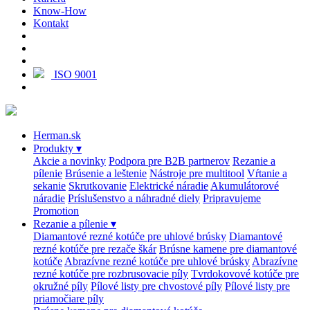
Know-How
Kontakt
ISO 9001
Herman.sk
Produkty
▾
Akcie a novinky
Podpora pre B2B partnerov
Rezanie a
pílenie
Brúsenie a leštenie
Nástroje pre multitool
Vŕtanie a
sekanie
Skrutkovanie
Elektrické náradie
Akumulátorové
náradie
Príslušenstvo a náhradné diely
Pripravujeme
Promotion
Rezanie a pílenie
▾
Diamantové rezné kotúče pre uhlové brúsky
Diamantové
rezné kotúče pre rezače škár
Brúsne kamene pre diamantové
kotúče
Abrazívne rezné kotúče pre uhlové brúsky
Abrazívne
rezné kotúče pre rozbrusovacie píly
Tvrdokovové kotúče pre
okružné píly
Pílové listy pre chvostové píly
Pílové listy pre
priamočiare píly