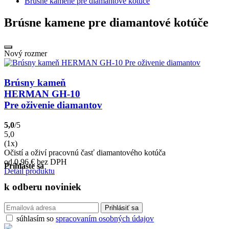
Brúsne kamene pre diamantové kotúče
Brúsne kamene pre diamantové kotúče
Nový rozmer
Brúsny kameň
HERMAN GH-10
Pre oživenie diamantov
5,0
/5
5,0
(1x)
Očistí a oživí pracovnú časť diamantového kotúča
od 0,96
€
bez DPH
Prihláste sa
Detail produktu
k odberu
noviniek
súhlasím so
spracovaním osobných údajov