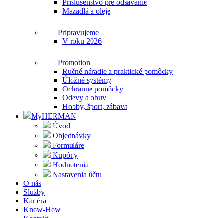
Príslušenstvo pre odsávanie
Mazadlá a oleje
Pripravujeme
V roku 2026
Promotion
Ručné náradie a praktické pomôcky
Úložné systémy
Ochranné pomôcky
Odevy a obuv
Hobby, šport, zábava
MyHERMAN
Úvod
Objednávky
Formuláre
Kupóny
Hodnotenia
Nastavenia účtu
O nás
Služby
Kariéra
Know-How