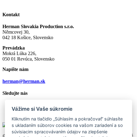
Kontakt
Herman Slovakia Production s.r.o.
Němcovej 30,
042 18 Košice, Slovensko
Prevádzka
Mokrá Lúka 226,
050 01 Revúca, Slovensko
Napíšte nám
herman@herman.sk
Sledujte nás
Vážime si Vaše súkromie
Kliknutím na tlačidlo „Súhlasím a pokračovať“ súhlasíte
s ukladaním súborov cookies na vašom zariadení a so
súvisiacim spracovávaním údajov na zlepšenie
© 2026 Herman Slovakia Production s.r.o., všetky práva vyhradené