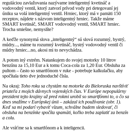
reguláciou zavlažovania nazývame inteligentný kvetináč a
vodovodný ventil, ktorý zatvorí prívod vody pri detegovaní jej
úniku sa volá inteligentný ventil. Hrniec, ktorý má v pamäti 150
receptov, nájdete s názvom inteligentný hrniec. Takže máme
SMART kvetináč, SMART vodovodný ventil, SMART hrniec.
Trocha smiešne, nemyslíte?
A keďže synonymá slova „inteligentný“ sú slová rozumný, bystrý,
múdry..., máme tu rozumný kvetináč, bystrý vodovodný ventil či
múdry hrniec...no, akosi mi to nevychádza.
A potom iný extrém. Natankujem do svojej motorky 10 litrov
benzínu za 15,10 Eur a k tomu Coca-cola za 1,20 Eur. Obsluha za
pultom – často so smartfónom v ruke - potrebuje kalkulačku, aby
spočítala tieto dve jednoduché čísla.
Na okraj:
Toho roku sa chystám na motorke do Bieloruska navštíviť
priateľa z mojich dávnych vojenských čias. V Európe nepopulárny
prezident tejto krajiny už pred rokmi urobil so smartfónmi to, o čo sa
dnes snažíme v Európskej únii – zakázal ich používanie (obr. 1).
Keď sa mi podarí vybaviť vízum, schválne budem sledovať, či
obsluha na benzínke spočíta spamäti, koľko treba zaplatiť za benzín
a colu.
Ale vráťme sa k smartfónom a k inteligencii.