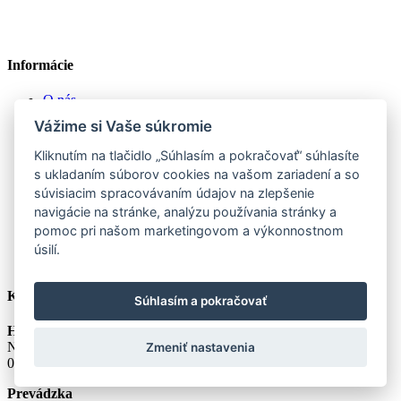
Informácie
O nás
Know-How
Vážime si Vaše súkromie
ISO 9001:2015
B2B partnerstvo
Kliknutím na tlačidlo „Súhlasím a pokračovať“ súhlasíte
Obchodné podmienky
s ukladaním súborov cookies na vašom zariadení a so
GDPR
súvisiacim spracovávaním údajov na zlepšenie
Nastavenie cookies
navigácie na stránke, analýzu používania stránky a
pomoc pri našom marketingovom a výkonnostnom
úsilí.
Kontakt
Súhlasím a pokračovať
Herman Slovakia Production s.r.o.
Němcovej 30,
Zmeniť nastavenia
042 18 Košice, Slovensko
Prevádzka