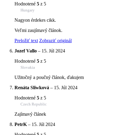
Hodnotené
5
z 5
Hungary
Nagyon érdekes cikk.
Veľmi zaujímavý článok.
Preložiť text
Zobraziť originál
Jozef Vallo
–
15. Júl 2024
Hodnotené
5
z 5
Slovakia
Užitočný a poučný článok, ďakujem
Renáta Sliwková
–
15. Júl 2024
Hodnotené
5
z 5
Czech Republic
Zajímavý článek
PetrK
–
15. Júl 2024
Hodnotené
5
z 5