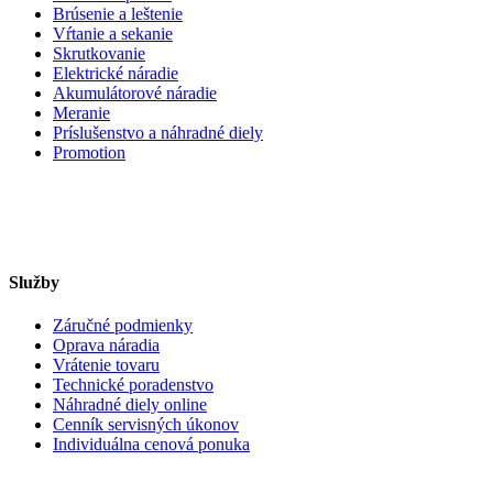
Brúsenie a leštenie
Vŕtanie a sekanie
Skrutkovanie
Elektrické náradie
Akumulátorové náradie
Meranie
Príslušenstvo a náhradné diely
Promotion
Služby
Záručné podmienky
Oprava náradia
Vrátenie tovaru
Technické poradenstvo
Náhradné diely online
Cenník servisných úkonov
Individuálna cenová ponuka