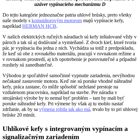
uzáver vypínacieho mechanizmu D
Do tejto kategórie jednoznačne patria uhlové brúsky, preto všetky
naše modely s
komutátorovým motorom
majú vypínacie kefy,
napríklad
HERMAN HCB
.
V našich elektrických ručných náradiach sú kefy inštalované vždy v
pároch a tak sú aj dodávané a vymieňané. Z dvoch kief, ktoré tvoria
pár, je vypínacia iba jedna z nich. Vychádza sa totiž z predpokladu,
že keď sú obe z rovnakého materiálu, pracujú v rovnakom režime a
v rovnakom prostredí, aj ich opotrebenie je porovnateľné a prípadné
rozdiely sú zanedbateľné.
Výhodou je spoľahlivé samočinné vypnutie zariadenia, nevýhodou
nečakané zastavenie motora. Keď nie sú poruke vhodné náhradné
kefy, práca zastane, čo môže spôsobiť neželané prestoje na
vzdialenom pracovisku, napríklad na stavbe. Pre náradia v
strojárskej výrobe by to nemal byť problém – tam by mali byť
poruke náhradné kefy. Pri výmene by však aj tu mohlo nastať
zdržanie, ak by sa
výmena robila tak ako má
, trvalo by to pri uhlovej
brúske 20 minút.
Uhlíkové kefy s integrovaným vypínacím a
signalizačným zariadením