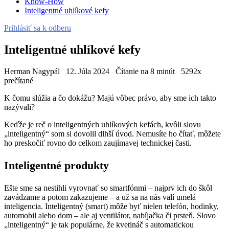
Know-How
Inteligentné uhlíkové kefy
Prihlásiť sa k odberu
Inteligentné uhlíkové kefy
Herman Nagypál
12. Júla 2024
Čítanie na 8 minút
5292x
prečítané
K čomu slúžia a čo dokážu? Majú vôbec právo, aby sme ich takto
nazývali?
Keďže je reč o inteligentných uhlíkových kefách, kvôli slovu
„inteligentný“ som si dovolil dlhší úvod. Nemusíte ho čítať, môžete
ho preskočiť rovno do celkom zaujímavej technickej časti.
Inteligentné produkty
Ešte sme sa nestihli vyrovnať so smartfónmi – najprv ich do škôl
zavádzame a potom zakazujeme – a už sa na nás valí umelá
inteligencia. Inteligentný (smart) môže byť nielen telefón, hodinky,
automobil alebo dom – ale aj ventilátor, nabíjačka či prsteň. Slovo
„inteligentný“ je tak populárne, že kvetináč s automatickou