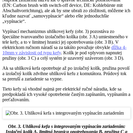
(EN: Carbon brush with switch-off device, DE: Kohlebürste mit
Abschaltvorrichtung), ale ak by sme ubrali zo zložitosti, môžeme ich
kľudne nazvať „samovypínacie“ alebo ešte jednoduchšie
„vypínacie“.
Vypínací mechanizmus uhlíkovej kefy (obr. 3) pozostáva zo
špeciálne tvarovaného izolačného kolíka (obr. 3 A) umiestneného v
tele kefy, a to v limitnej hranici jej opotrebovania (obr. 3 B). V
elektrickom ručnom náradí sa za takúto považuje obvykle
dĺžka 4-
10mm v závislosti od typu kefy
. Kolík je pod vplyvom napnutej
pružiny (obr. 3 C) a celý systém je uzavretý uzáverom (obr. 3 D).
Ak sa uhlíková kefa opotrebuje až po izolačný kolík, pružina povolí
a izolačný kolík zdvihne uhlíkovú kefu z komutátora. Prúdový tok
sa preruší a zariadenie sa vypne.
Tieto kefy sú vhodné najmä pre elektrické ručné náradia, kde sa
predpokladá ich vysoké opotrebenie častým zapínaním, vypínaním a
preťažovaním.
Obr. 3. Uhlíková kefa s integrovaným vypínacím zariadením:
Izolačný kolík A, limitná hranica opotrebovania B, pružina C a