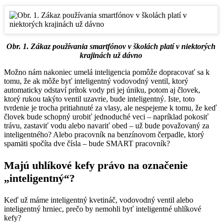
Obr. 1. Zákaz používania smartfónov v školách platí v niektorých
krajinách už dávno
Možno nám nakoniec umelá inteligencia pomôže dopracovať sa k
tomu, že ak môže byť inteligentný vodovodný ventil, ktorý
automaticky odstaví prítok vody pri jej úniku, potom aj človek,
ktorý rukou takýto ventil uzavrie, bude inteligentný. Iste, toto
tvrdenie je trocha pritiahnuté za vlasy, ale nespejeme k tomu, že keď
človek bude schopný urobiť jednoduché veci – napríklad pokosiť
trávu, zastaviť vodu alebo navariť obed – už bude považovaný za
inteligentného? Alebo pracovník na benzínovom čerpadle, ktorý
spamäti spočíta dve čísla – bude SMART pracovník?
Majú uhlíkové kefy právo na označenie
„inteligentný“?
Keď už máme inteligentný kvetináč, vodovodný ventil alebo
inteligentný hrniec, prečo by nemohli byť inteligentné uhlíkové
kefy?