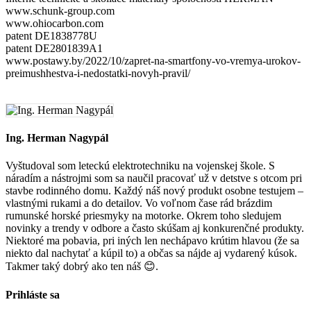
www.schunk-group.com
www.ohiocarbon.com
patent DE1838778U
patent DE2801839A1
www.postawy.by/2022/10/zapret-na-smartfony-vo-vremya-urokov-
preimushhestva-i-nedostatki-novyh-pravil/
Ing. Herman Nagypál
Vyštudoval som leteckú elektrotechniku na vojenskej škole. S
náradím a nástrojmi som sa naučil pracovať už v detstve s otcom pri
stavbe rodinného domu. Každý náš nový produkt osobne testujem –
vlastnými rukami a do detailov. Vo voľnom čase rád brázdim
rumunské horské priesmyky na motorke. Okrem toho sledujem
novinky a trendy v odbore a často skúšam aj konkurenčné produkty.
Niektoré ma pobavia, pri iných len nechápavo krútim hlavou (že sa
niekto dal nachytať a kúpil to) a občas sa nájde aj vydarený kúsok.
Takmer taký dobrý ako ten náš 😊.
Prihláste sa