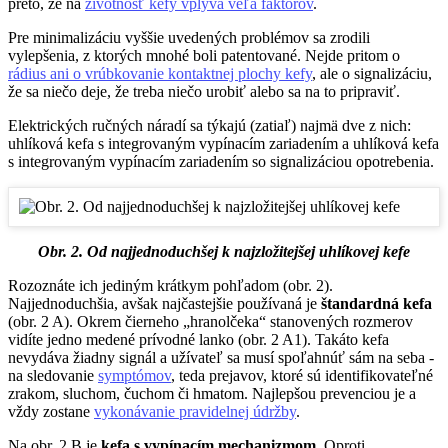
preto, že na
životnosť kefy vplýva veľa faktorov
.
Pre minimalizáciu vyššie uvedených problémov sa zrodili
vylepšenia, z ktorých mnohé boli patentované. Nejde pritom o
rádius ani o vrúbkovanie kontaktnej plochy kefy
, ale o signalizáciu,
že sa niečo deje, že treba niečo urobiť alebo sa na to pripraviť.
Elektrických ručných náradí sa týkajú (zatiaľ) najmä dve z nich:
uhlíková kefa s integrovaným vypínacím zariadením a uhlíková kefa
s integrovaným vypínacím zariadením so signalizáciou opotrebenia.
Obr. 2. Od najjednoduchšej k najzložitejšej uhlíkovej kefe
Rozoznáte ich jediným krátkym pohľadom (obr. 2).
Najjednoduchšia, avšak najčastejšie používaná je
štandardná kefa
(obr. 2 A). Okrem čierneho „hranolčeka“ stanovených rozmerov
vidíte jedno medené prívodné lanko (obr. 2 A1). Takáto kefa
nevydáva žiadny signál a užívateľ sa musí spoľahnúť sám na seba -
na sledovanie
symptómov
, teda prejavov, ktoré sú identifikovateľné
zrakom, sluchom, čuchom či hmatom. Najlepšou prevenciou je a
vždy zostane
vykonávanie pravidelnej údržby
.
Na obr. 2 B je
kefa s vypínacím mechanizmom
. Oproti