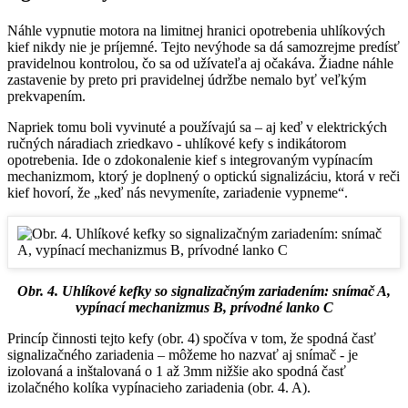
Náhle vypnutie motora na limitnej hranici opotrebenia uhlíkových
kief nikdy nie je príjemné. Tejto nevýhode sa dá samozrejme predísť
pravidelnou kontrolou, čo sa od užívateľa aj očakáva. Žiadne náhle
zastavenie by preto pri pravidelnej údržbe nemalo byť veľkým
prekvapením.
Napriek tomu boli vyvinuté a používajú sa – aj keď v elektrických
ručných náradiach zriedkavo - uhlíkové kefy s indikátorom
opotrebenia. Ide o zdokonalenie kief s integrovaným vypínacím
mechanizmom, ktorý je doplnený o optickú signalizáciu, ktorá v reči
kief hovorí, že „keď nás nevymeníte, zariadenie vypneme“.
Obr. 4. Uhlíkové kefky so signalizačným zariadením: snímač A,
vypínací mechanizmus B, prívodné lanko C
Princíp činnosti tejto kefy (obr. 4) spočíva v tom, že spodná časť
signalizačného zariadenia – môžeme ho nazvať aj snímač - je
izolovaná a inštalovaná o 1 až 3mm nižšie ako spodná časť
izolačného kolíka vypínacieho zariadenia (obr. 4. A).