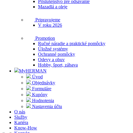
Príslušenstvo pre odsávanie
Mazadlá a oleje
Pripravujeme
V roku 2026
Promotion
Ručné náradie a praktické pomôcky
Úložné systémy
Ochranné pomôcky
Odevy a obuv
Hobby, šport, zábava
MyHERMAN
Úvod
Objednávky
Formuláre
Kupóny
Hodnotenia
Nastavenia účtu
O nás
Služby
Kariéra
Know-How