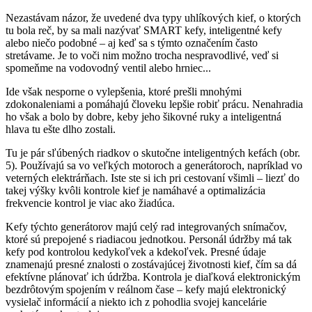
Nezastávam názor, že uvedené dva typy uhlíkových kief, o ktorých
tu bola reč, by sa mali nazývať SMART kefy, inteligentné kefy
alebo niečo podobné – aj keď sa s týmto označením často
stretávame. Je to voči nim možno trocha nespravodlivé, veď si
spomeňme na vodovodný ventil alebo hrniec...
Ide však nesporne o vylepšenia, ktoré prešli mnohými
zdokonaleniami a pomáhajú človeku lepšie robiť prácu. Nenahradia
ho však a bolo by dobre, keby jeho šikovné ruky a inteligentná
hlava tu ešte dlho zostali.
Tu je pár sľúbených riadkov o skutočne inteligentných kefách (obr.
5). Používajú sa vo veľkých motoroch a generátoroch, napríklad vo
veterných elektrárňach. Iste ste si ich pri cestovaní všimli – liezť do
takej výšky kvôli kontrole kief je namáhavé a optimalizácia
frekvencie kontrol je viac ako žiadúca.
Kefy týchto generátorov majú celý rad integrovaných snímačov,
ktoré sú prepojené s riadiacou jednotkou. Personál údržby má tak
kefy pod kontrolou kedykoľvek a kdekoľvek. Presné údaje
znamenajú presné znalosti o zostávajúcej životnosti kief, čím sa dá
efektívne plánovať ich údržba. Kontrola je diaľková elektronickým
bezdrôtovým spojením v reálnom čase – kefy majú elektronický
vysielač informácií a niekto ich z pohodlia svojej kancelárie