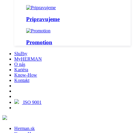
Pripravujeme
Promotion
Služby
MyHERMAN
O nás
Kariéra
Know-How
Kontakt
ISO 9001
Herman.sk