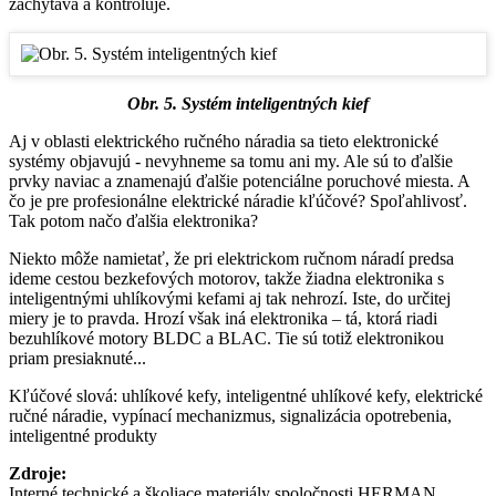
zachytáva a kontroluje.
Obr. 5. Systém inteligentných kief
Aj v oblasti elektrického ručného náradia sa tieto elektronické
systémy objavujú - nevyhneme sa tomu ani my. Ale sú to ďalšie
prvky naviac a znamenajú ďalšie potenciálne poruchové miesta. A
čo je pre profesionálne elektrické náradie kľúčové? Spoľahlivosť.
Tak potom načo ďalšia elektronika?
Niekto môže namietať, že pri elektrickom ručnom náradí predsa
ideme cestou bezkefových motorov, takže žiadna elektronika s
inteligentnými uhlíkovými kefami aj tak nehrozí. Iste, do určitej
miery je to pravda. Hrozí však iná elektronika – tá, ktorá riadi
bezuhlíkové motory BLDC a BLAC. Tie sú totiž elektronikou
priam presiaknuté...
Kľúčové slová: uhlíkové kefy, inteligentné uhlíkové kefy, elektrické
ručné náradie, vypínací mechanizmus, signalizácia opotrebenia,
inteligentné produkty
Zdroje:
Interné technické a školiace materiály spoločnosti HERMAN