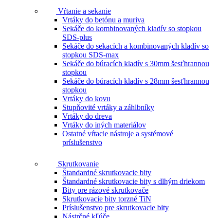
Vŕtanie a sekanie
Vrtáky do betónu a muriva
Sekáče do kombinovaných kladív so stopkou
SDS-plus
Sekáče do sekacích a kombinovaných kladív so
stopkou SDS-max
Sekáče do búracích kladív s 30mm šesťhrannou
stopkou
Sekáče do búracích kladív s 28mm šesťhrannou
stopkou
Vrtáky do kovu
Stupňovité vrtáky a záhlbníky
Vrtáky do dreva
Vrtáky do iných materiálov
Ostatné vŕtacie nástroje a systémové
príslušenstvo
Skrutkovanie
Štandardné skrutkovacie bity
Štandardné skrutkovacie bity s dlhým driekom
Bity pre rázové skrutkovače
Skrutkovacie bity torzné TiN
Príslušenstvo pre skrutkovacie bity
Nástrčné kľúče