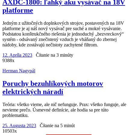
AXDC-1800: ľahký aku vysávač na 18V
platforme
Jedným z užitočných doplnkových strojov, postavených na 18V
platforme je aj náš nový vysávač pre suché a mokré vysávanie.
Podstatou konštrukčného riešenia je jednoduchý „bezvreckový“
systém - odsávaný znečistený vzduch je vháňaný do zbernej
nádoby, kde zostávajú nečistoty zachytené filtrom.
12. Apríla 2023
Čítanie na 3 minúty
9388x
Herman Nagypál
Poruchy bezuhlíkových motorov
elektrických náradí
Teória: všetko vieme, ale nič nefunguje. Prax: všetko funguje, ale
nevieme prečo. Úsmevné definície, ale hodia sa pre túto
problematiku.
25. Augusta 2023
Čítanie na 5 minút
10503x