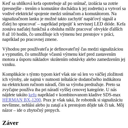
Keď sa uhlíková kefa opotrebuje až po snímač, izolácia sa zotrie
(presnejšie - trením o komutátor dochádza k jej zodretiu) a vytvorí sa
vodivé elektrické spojenie medzi snímačom a komutátorom. Na
signalizačnom lanku je možné takto zachytiť napäťový signál a
ďalej ho spracovať – napríklad pripojiť k servisnej LED dióde. Kefa
zostáva naďalej funkčná a obsluha môže pracovať obvykle ďalších
8 až 10 hodín, čo umožňuje ich výmenu bez prestojov v práci,
napríklad po pracovnej zmene.
Výhodou pre používateľa je definovateľný čas medzi signalizáciou
a vypnutím, čo umožňuje včasnú výmenu kief pred zastavením
motora a úsporu nákladov skrátením odstávky alebo zamedzením jej
vzniku.
Komplikácie s týmto typom kief však nie sú len vo väčšej zložitosti
ich výroby, ale najmä v nutnosti inštalácie dodatočného indikátora
na elektrickom ručnom náradí, čím sa výroba predražuje. Preto sa
zvyčajne používa iba pri náradí vyššej cenovej kategórie. U nás
nájdete takúto
kefu
napríklad v kombinovanom kladive SDS-max
HERMAN BX-1200
. Prax je však taká, že robotník si signalizáciu
nevšimne, nehlási alebo ju zatají a k prestojom dôjde tak či tak. Môj
názor – ide o zbytočný prepych.
Záver