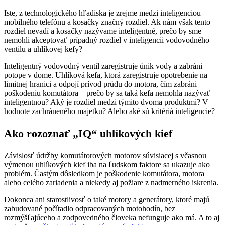
Iste, z technologického hľadiska je zrejme medzi inteligenciou
mobilného telefónu a kosačky značný rozdiel. Ak nám však tento
rozdiel nevadí a kosačky nazývame inteligentné, prečo by sme
nemohli akceptovať prípadný rozdiel v inteligencii vodovodného
ventilu a uhlíkovej kefy?
Inteligentný vodovodný ventil zaregistruje únik vody a zabráni
potope v dome. Uhlíková kefa, ktorá zaregistruje opotrebenie na
limitnej hranici a odpojí prívod prúdu do motora, čím zabráni
poškodeniu komutátora – prečo by sa taká kefa nemohla nazývať
inteligentnou? Aký je rozdiel medzi týmito dvoma produktmi? V
hodnote zachráneného majetku? Alebo aké sú kritériá inteligencie?
Ako rozoznať „IQ“ uhlíkových kief
Závislosť údržby komutátorových motorov súvisiacej s včasnou
výmenou uhlíkových kief iba na ľudskom faktore sa ukazuje ako
problém. Častým dôsledkom je poškodenie komutátora, motora
alebo celého zariadenia a niekedy aj požiare z nadmerného iskrenia.
Dokonca ani starostlivosť o také motory a generátory, ktoré majú
zabudované počítadlo odpracovaných motohodín, bez
rozmýšľajúceho a zodpovedného človeka nefunguje ako má. A to aj