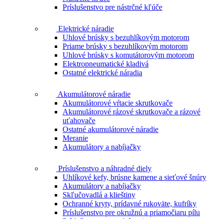
Príslušenstvo pre nástrčné kľúče
Elektrické náradie
Uhlové brúsky s bezuhlíkovým motorom
Priame brúsky s bezuhlíkovým motorom
Uhlové brúsky s komutátorovým motorom
Elektropneumatické kladivá
Ostatné elektrické náradia
Akumulátorové náradie
Akumulátorové vŕtacie skrutkovače
Akumulátorové rázové skrutkovače a rázové
uťahovače
Ostatné akumulátorové náradie
Meranie
Akumulátory a nabíjačky
Príslušenstvo a náhradné diely
Uhlíkové kefy, brúsne kamene a sieťové šnúry
Akumulátory a nabíjačky
Skľučovadlá a klieštiny
Ochranné kryty, prídavné rukoväte, kufríky
Príslušenstvo pre okružnú a priamočiaru pílu