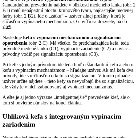
štandardnému prevedeniu nájdete v blízkosti medeného lanka (obr. 2
B1) malú nenápadnú plochu kruhového tvaru, najčastejšie medenej
farby (obr. 2 B2). Ide o „zátku“ – uzáver silnej pružiny, ktorá je
súčasťou vypínacieho mechanizmu. O chvíľu sa dozviete, na čo
slúži.
Nasleduje
kefa s vypínacím mechanizmom a signalizáciou
opotrebenia
(obr. 2 C). Má všetko, čo predchádzajúca kefa, teda
prívodné medené lanko (C1), vypínacie zariadenie (C2) a naviac -
prívodný vodič pre signalizáciu opotrebenia (C3).
Pri kefe s jedným prívodom ide teda buď o štandardnú kefu alebo o
kefu s vypínacím mechanizmom – hľadajte uzáver. Ak má kefa dva
prívody, ide s určitosťou o kefu so signalizáciou. V tomto prípade
uzáver určite nájdete – tieto kefy sa nevyrábajú iba so signalizáciou,
ale vždy je v nich zabudovaný aj vypínací mechanizmus.
A ešte je aj jedno výrazne „inteligentnejšie“ prevedenie kief, ale o
tom si povieme pár slov na konci článku.
Uhlíková kefa s integrovaným vypínacím
zariadením
Napriek zložitému názvu ide o správne technické pomenovanie