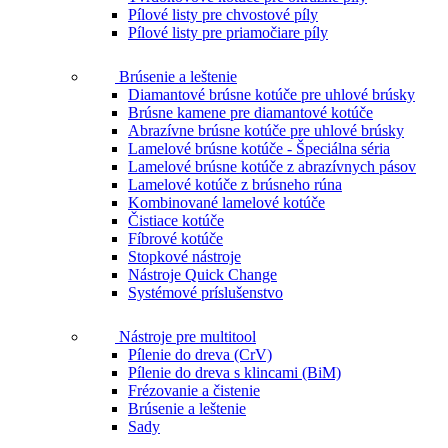
Pílové listy pre chvostové píly
Pílové listy pre priamočiare píly
Brúsenie a leštenie
Diamantové brúsne kotúče pre uhlové brúsky
Brúsne kamene pre diamantové kotúče
Abrazívne brúsne kotúče pre uhlové brúsky
Lamelové brúsne kotúče - Špeciálna séria
Lamelové brúsne kotúče z abrazívnych pásov
Lamelové kotúče z brúsneho rúna
Kombinované lamelové kotúče
Čistiace kotúče
Fíbrové kotúče
Stopkové nástroje
Nástroje Quick Change
Systémové príslušenstvo
Nástroje pre multitool
Pílenie do dreva (CrV)
Pílenie do dreva s klincami (BiM)
Frézovanie a čistenie
Brúsenie a leštenie
Sady