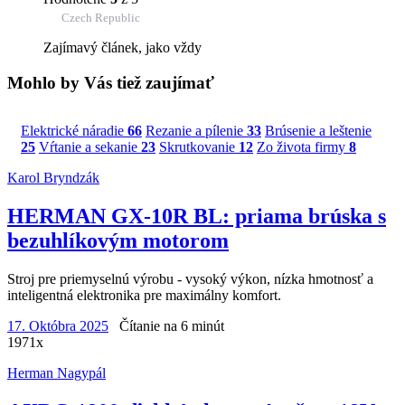
Czech Republic
Zajímavý článek, jako vždy
Mohlo by Vás tiež zaujímať
Elektrické náradie
66
Rezanie a pílenie
33
Brúsenie a leštenie
25
Vŕtanie a sekanie
23
Skrutkovanie
12
Zo života firmy
8
Karol Bryndzák
HERMAN GX-10R BL: priama brúska s
bezuhlíkovým motorom
Stroj pre priemyselnú výrobu - vysoký výkon, nízka hmotnosť a
inteligentná elektronika pre maximálny komfort.
17. Októbra 2025
Čítanie na 6 minút
1971x
Herman Nagypál