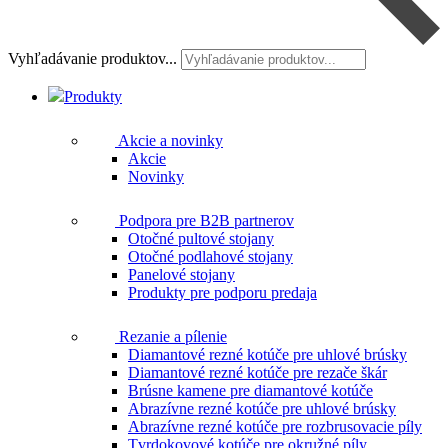
Vyhľadávanie produktov...
Produkty
Akcie a novinky
Akcie
Novinky
Podpora pre B2B partnerov
Otočné pultové stojany
Otočné podlahové stojany
Panelové stojany
Produkty pre podporu predaja
Rezanie a pílenie
Diamantové rezné kotúče pre uhlové brúsky
Diamantové rezné kotúče pre rezače škár
Brúsne kamene pre diamantové kotúče
Abrazívne rezné kotúče pre uhlové brúsky
Abrazívne rezné kotúče pre rozbrusovacie píly
Tvrdokovové kotúče pre okružné píly