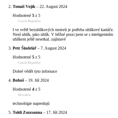
Tomáš Vojík
–
22. August 2024
Hodnotené
5
z 5
Czech Republic
I ve světě bezuhlíkových motorů je potřeba uhlíkové kartáče.
Není uhlík, jako uhlík. V běžné praxi jsem se s inteligentním
uhlíkem ještě nesetkal. zajímavé
Petr Šindelář
–
7. August 2024
Hodnotené
5
z 5
Czech Republic
Dobré vědět tyto infornace
Bohuš
–
19. Júl 2024
Hodnotené
4
z 5
Slovakia
technológie napredujú
Toldi Zsuzsanna
–
17. Júl 2024