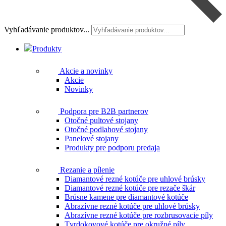
Vyhľadávanie produktov...
Produkty
Akcie a novinky
Akcie
Novinky
Podpora pre B2B partnerov
Otočné pultové stojany
Otočné podlahové stojany
Panelové stojany
Produkty pre podporu predaja
Rezanie a pílenie
Diamantové rezné kotúče pre uhlové brúsky
Diamantové rezné kotúče pre rezače škár
Brúsne kamene pre diamantové kotúče
Abrazívne rezné kotúče pre uhlové brúsky
Abrazívne rezné kotúče pre rozbrusovacie píly
Tvrdokovové kotúče pre okružné píly