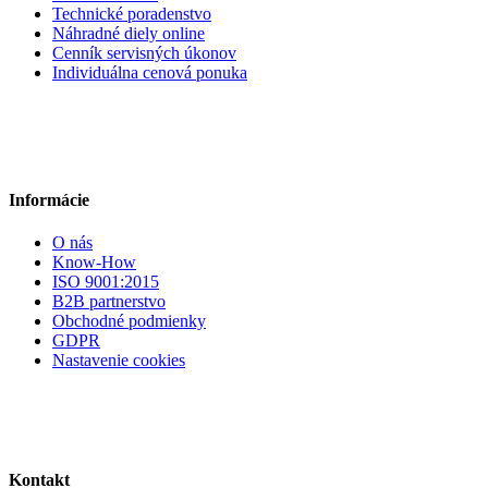
Technické poradenstvo
Náhradné diely online
Cenník servisných úkonov
Individuálna cenová ponuka
Informácie
O nás
Know-How
ISO 9001:2015
B2B partnerstvo
Obchodné podmienky
GDPR
Nastavenie cookies
Kontakt