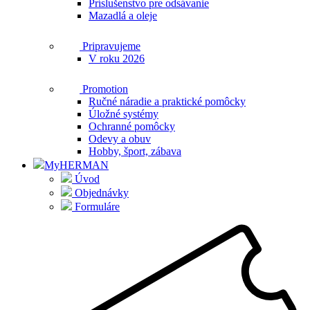
Príslušenstvo pre odsávanie
Mazadlá a oleje
Pripravujeme
V roku 2026
Promotion
Ručné náradie a praktické pomôcky
Úložné systémy
Ochranné pomôcky
Odevy a obuv
Hobby, šport, zábava
MyHERMAN
Úvod
Objednávky
Formuláre