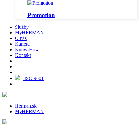
Promotion
Služby
MyHERMAN
O nás
Kariéra
Know-How
Kontakt
ISO 9001
Herman.sk
MyHERMAN