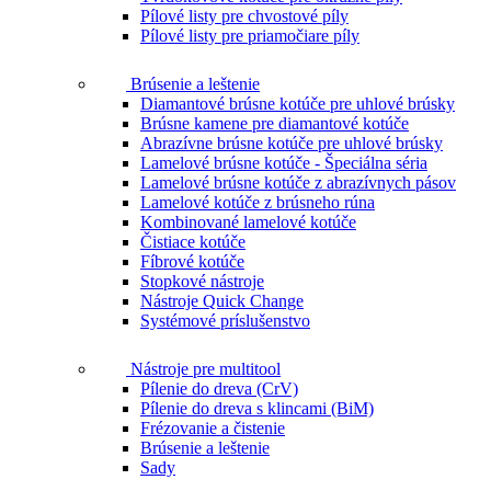
Pílové listy pre chvostové píly
Pílové listy pre priamočiare píly
Brúsenie a leštenie
Diamantové brúsne kotúče pre uhlové brúsky
Brúsne kamene pre diamantové kotúče
Abrazívne brúsne kotúče pre uhlové brúsky
Lamelové brúsne kotúče - Špeciálna séria
Lamelové brúsne kotúče z abrazívnych pásov
Lamelové kotúče z brúsneho rúna
Kombinované lamelové kotúče
Čistiace kotúče
Fíbrové kotúče
Stopkové nástroje
Nástroje Quick Change
Systémové príslušenstvo
Nástroje pre multitool
Pílenie do dreva (CrV)
Pílenie do dreva s klincami (BiM)
Frézovanie a čistenie
Brúsenie a leštenie
Sady