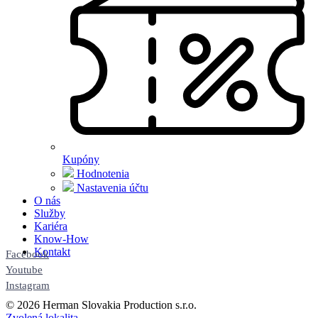
Kupóny
Hodnotenia
Nastavenia účtu
O nás
Služby
Kariéra
Know-How
Kontakt
Facebook
Youtube
Instagram
© 2026 Herman Slovakia Production s.r.o.
Zvolená lokalita