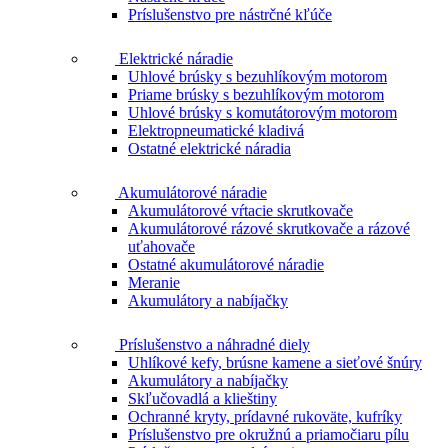
Príslušenstvo pre nástrčné kľúče
Elektrické náradie
Uhlové brúsky s bezuhlíkovým motorom
Priame brúsky s bezuhlíkovým motorom
Uhlové brúsky s komutátorovým motorom
Elektropneumatické kladivá
Ostatné elektrické náradia
Akumulátorové náradie
Akumulátorové vŕtacie skrutkovače
Akumulátorové rázové skrutkovače a rázové
uťahovače
Ostatné akumulátorové náradie
Meranie
Akumulátory a nabíjačky
Príslušenstvo a náhradné diely
Uhlíkové kefy, brúsne kamene a sieťové šnúry
Akumulátory a nabíjačky
Skľučovadlá a klieštiny
Ochranné kryty, prídavné rukoväte, kufríky
Príslušenstvo pre okružnú a priamočiaru pílu