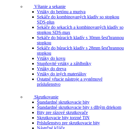
Vŕtanie a sekanie
Vrtáky do betónu a muriva
Sekáče do kombinovaných kladív so stopkou
SDS-plus
Sekáče do sekacích a kombinovaných kladív so
stopkou SDS-max
Sekáče do búracích kladív s 30mm šesťhrannou
stopkou
Sekáče do búracích kladív s 28mm šesťhrannou
stopkou
Vrtáky do kovu
Stupňovité vrtáky a záhlbníky
Vrtáky do dreva
Vrtáky do iných materiálov
Ostatné vŕtacie nástroje a systémové
príslušenstvo
Skrutkovanie
Štandardné skrutkovacie bity
Štandardné skrutkovacie bity s dlhým driekom
Bity pre rázové skrutkovače
Skrutkovacie bity torzné TiN
Príslušenstvo pre skrutkovacie bity
Nástrčné kľúče