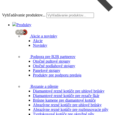
Vyhľadávanie produktov...
Produkty
Akcie a novinky
Akcie
Novinky
Podpora pre B2B partnerov
Otočné pultové stojany
Otočné podlahové stojany
Panelové stojany
Produkty pre podporu predaja
Rezanie a pílenie
Diamantové rezné kotúče pre uhlové brúsky
Diamantové rezné kotúče pre rezače škár
Brúsne kamene pre diamantové kotúče
Abrazívne rezné kotúče pre uhlové brúsky
Abrazívne rezné kotúče pre rozbrusovacie píly
Tvrdokovové kotúče pre okružné píly