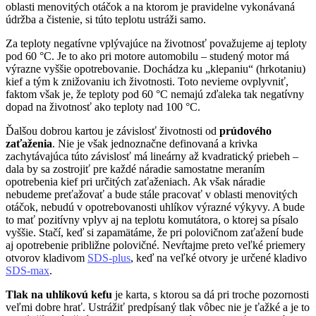
oblasti menovitých otáčok a na ktorom je pravidelne vykonávaná
údržba a čistenie, si túto teplotu ustráži samo.
Za teploty negatívne vplývajúce na životnosť považujeme aj teploty
pod 60 °C. Je to ako pri motore automobilu – studený motor má
výrazne vyššie opotrebovanie. Dochádza ku „klepaniu“ (hrkotaniu)
kief a tým k znižovaniu ich životnosti. Toto nevieme ovplyvniť,
faktom však je, že teploty pod 60 °C nemajú zďaleka tak negatívny
dopad na životnosť ako teploty nad 100 °C.
Ďalšou dobrou kartou je závislosť životnosti od
prúdového
zaťaženia
. Nie je však jednoznačne definovaná a krivka
zachytávajúca túto závislosť má lineárny až kvadratický priebeh –
dala by sa zostrojiť pre každé náradie samostatne meraním
opotrebenia kief pri určitých zaťaženiach. Ak však náradie
nebudeme preťažovať a bude stále pracovať v oblasti menovitých
otáčok, nebudú v opotrebovanosti uhlíkov výrazné výkyvy. A bude
to mať pozitívny vplyv aj na teplotu komutátora, o ktorej sa písalo
vyššie. Stačí, keď si zapamätáme, že pri polovičnom zaťažení bude
aj opotrebenie približne polovičné. Nevŕtajme preto veľké priemery
otvorov kladivom
SDS-plus
, keď na veľké otvory je určené kladivo
SDS-max
.
Tlak na uhlíkovú kefu
je karta, s ktorou sa dá pri troche pozornosti
veľmi dobre hrať. Ustrážiť predpísaný tlak vôbec nie je ťažké a je to