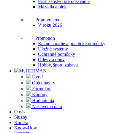
Príslušenstvo pre odsávanie
Mazadlá a oleje
Pripravujeme
V roku 2026
Promotion
Ručné náradie a praktické pomôcky
Úložné systémy
Ochranné pomôcky
Odevy a obuv
Hobby, šport, zábava
MyHERMAN
Úvod
Objednávky
Formuláre
Kupóny
Hodnotenia
Nastavenia účtu
O nás
Služby
Kariéra
Know-How