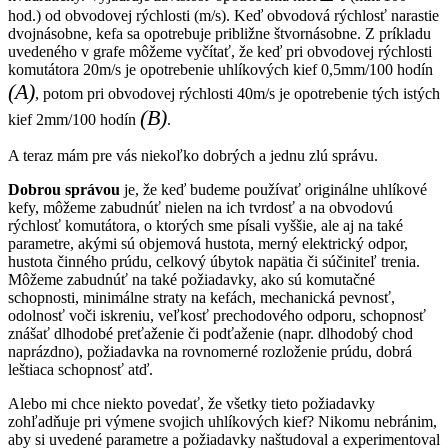
hod.) od obvodovej rýchlosti (m/s). Keď obvodová rýchlosť narastie
dvojnásobne, kefa sa opotrebuje približne štvornásobne. Z príkladu
uvedeného v grafe môžeme vyčítať, že keď pri obvodovej rýchlosti
komutátora 20m/s je opotrebenie uhlíkových kief 0,5mm/100 hodín
(A)
, potom pri obvodovej rýchlosti 40m/s je opotrebenie tých istých
(B)
kief 2mm/100 hodín
.
A teraz mám pre vás niekoľko dobrých a jednu zlú správu.
Dobrou správou
je, že keď budeme používať originálne uhlíkové
kefy, môžeme zabudnúť nielen na ich tvrdosť a na obvodovú
rýchlosť komutátora, o ktorých sme písali vyššie, ale aj na také
parametre, akými sú objemová hustota, merný elektrický odpor,
hustota činného prúdu, celkový úbytok napätia či súčiniteľ trenia.
Môžeme zabudnúť na také požiadavky, ako sú komutačné
schopnosti, minimálne straty na kefách, mechanická pevnosť,
odolnosť voči iskreniu, veľkosť prechodového odporu, schopnosť
znášať dlhodobé preťaženie či podťaženie (napr. dlhodobý chod
naprázdno), požiadavka na rovnomerné rozloženie prúdu, dobrá
leštiaca schopnosť atď.
Alebo mi chce niekto povedať, že všetky tieto požiadavky
zohľadňuje pri výmene svojich uhlíkových kief? Nikomu nebránim,
aby si uvedené parametre a požiadavky naštudoval a experimentoval