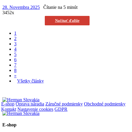
28. Novembra 2025
Čítanie na 5 minút
3452x
Načítať ďalšie
1
2
3
4
5
6
7
8
»
Všetky články
E-shop
Oprava náradia
Záručné podmienky
Obchodné podmienky
Kontakt
Nastavenie cookies
GDPR
E-shop