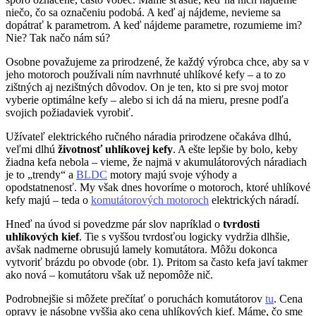
niečo, čo sa označeniu podobá. A keď aj nájdeme, nevieme sa
dopátrať k parametrom. A keď nájdeme parametre, rozumieme im?
Nie? Tak načo nám sú?
Osobne považujeme za prirodzené, že každý výrobca chce, aby sa v
jeho motoroch používali ním navrhnuté uhlíkové kefy – a to zo
zištných aj nezištných dôvodov. On je ten, kto si pre svoj motor
vyberie optimálne kefy – alebo si ich dá na mieru, presne podľa
svojich požiadaviek vyrobiť.
Užívateľ elektrického ručného náradia prirodzene očakáva dlhú,
veľmi dlhú
životnosť uhlíkovej kefy
. A ešte lepšie by bolo, keby
žiadna kefa nebola – vieme, že najmä v akumulátorových náradiach
je to „trendy“ a
BLDC
motory majú svoje výhody a
opodstatnenosť. My však dnes hovoríme o motoroch, ktoré uhlíkové
kefy majú – teda o
komutátorových motoroch
elektrických náradí.
Hneď na úvod si povedzme pár slov napríklad o
tvrdosti
uhlíkových kief
. Tie s vyššou tvrdosťou logicky vydržia dlhšie,
avšak nadmerne obrusujú lamely komutátora. Môžu dokonca
vytvoriť brázdu po obvode (obr. 1). Pritom sa často kefa javí takmer
ako nová – komutátoru však už nepomôže nič.
Podrobnejšie si môžete prečítať o poruchách komutátorov
tu
. Cena
opravy je násobne vyššia ako cena uhlíkových kief. Máme, čo sme