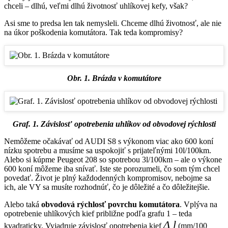
chceli – dlhú, veľmi dlhú životnosť uhlíkovej kefy, však?
Asi sme to predsa len tak nemysleli. Chceme dlhú životnosť, ale nie
na úkor poškodenia komutátora. Tak teda kompromisy?
Obr. 1. Brázda v komutátore
Graf. 1. Závislosť opotrebenia uhlíkov od obvodovej rýchlosti
Nemôžeme očakávať od AUDI S8 s výkonom viac ako 600 koní
nízku spotrebu a musíme sa uspokojiť s prijateľnými 10l/100km.
Alebo si kúpme Peugeot 208 so spotrebou 3l/100km – ale o výkone
600 koní môžeme iba snívať. Iste ste porozumeli, čo som tým chcel
povedať. Život je plný každodenných kompromisov, nebojme sa
ich, ale VY sa musíte rozhodnúť, čo je dôležité a čo dôležitejšie.
Alebo taká
obvodová rýchlosť povrchu komutátora
. Vplýva na
opotrebenie uhlíkových kief približne podľa grafu 1 – teda
Δ l
kvadraticky. Vyjadruje závislosť opotrebenia kief
(mm/100