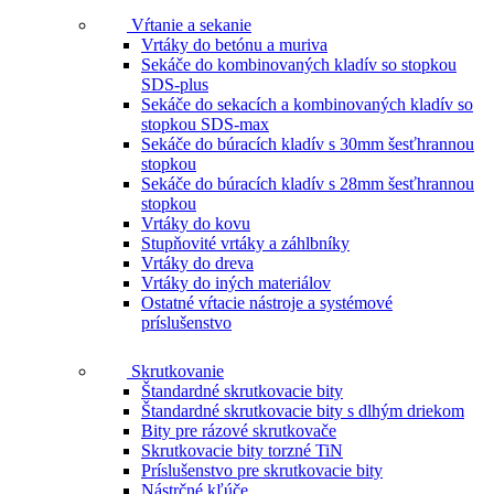
Vŕtanie a sekanie
Vrtáky do betónu a muriva
Sekáče do kombinovaných kladív so stopkou
SDS-plus
Sekáče do sekacích a kombinovaných kladív so
stopkou SDS-max
Sekáče do búracích kladív s 30mm šesťhrannou
stopkou
Sekáče do búracích kladív s 28mm šesťhrannou
stopkou
Vrtáky do kovu
Stupňovité vrtáky a záhlbníky
Vrtáky do dreva
Vrtáky do iných materiálov
Ostatné vŕtacie nástroje a systémové
príslušenstvo
Skrutkovanie
Štandardné skrutkovacie bity
Štandardné skrutkovacie bity s dlhým driekom
Bity pre rázové skrutkovače
Skrutkovacie bity torzné TiN
Príslušenstvo pre skrutkovacie bity
Nástrčné kľúče