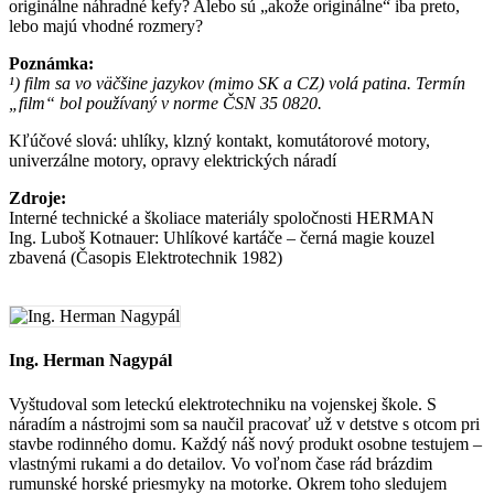
originálne náhradné kefy? Alebo sú „akože originálne“ iba preto,
lebo majú vhodné rozmery?
Poznámka:
¹) film sa vo väčšine jazykov (mimo SK a CZ) volá patina. Termín
„film“ bol používaný v norme ČSN 35 0820.
Kľúčové slová: uhlíky, klzný kontakt, komutátorové motory,
univerzálne motory, opravy elektrických náradí
Zdroje:
Interné technické a školiace materiály spoločnosti HERMAN
Ing. Luboš Kotnauer: Uhlíkové kartáče – černá magie kouzel
zbavená (Časopis Elektrotechnik 1982)
Ing. Herman Nagypál
Vyštudoval som leteckú elektrotechniku na vojenskej škole. S
náradím a nástrojmi som sa naučil pracovať už v detstve s otcom pri
stavbe rodinného domu. Každý náš nový produkt osobne testujem –
vlastnými rukami a do detailov. Vo voľnom čase rád brázdim
rumunské horské priesmyky na motorke. Okrem toho sledujem