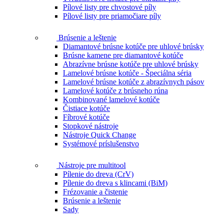
Pílové listy pre chvostové píly
Pílové listy pre priamočiare píly
Brúsenie a leštenie
Diamantové brúsne kotúče pre uhlové brúsky
Brúsne kamene pre diamantové kotúče
Abrazívne brúsne kotúče pre uhlové brúsky
Lamelové brúsne kotúče - Špeciálna séria
Lamelové brúsne kotúče z abrazívnych pásov
Lamelové kotúče z brúsneho rúna
Kombinované lamelové kotúče
Čistiace kotúče
Fíbrové kotúče
Stopkové nástroje
Nástroje Quick Change
Systémové príslušenstvo
Nástroje pre multitool
Pílenie do dreva (CrV)
Pílenie do dreva s klincami (BiM)
Frézovanie a čistenie
Brúsenie a leštenie
Sady