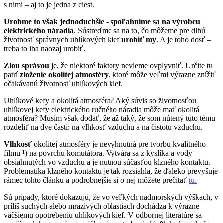
s nimi – aj to je jedna z ciest.
Urobme to však jednoduchšie - spoľahnime sa na výrobcu
elektrického náradia
. Sústreďme sa na to, čo môžeme pre dlhú
životnosť správnych uhlíkových kief
urobiť my
. A je toho dosť –
treba to iba naozaj urobiť.
Zlou správou
je, že niektoré faktory nevieme ovplyvniť. Určite tu
patrí
zloženie okolitej atmosféry
, ktoré môže veľmi výrazne znížiť
očakávanú životnosť uhlíkových kief.
Uhlíkové kefy a okolitá atmosféra? Aký súvis so životnosťou
uhlíkovej kefy elektrického ručného náradia môže mať okolitá
atmosféra? Musím však dodať, že až taký, že som nútený túto tému
rozdeliť na dve časti: na vlhkosť vzduchu a na čistotu vzduchu.
Vlhkosť
okolitej atmosféry je nevyhnutná pre tvorbu kvalitného
filmu ¹) na povrchu komutátora. Vytvára sa z kyslíka a vody
obsiahnutých vo vzduchu a je nutnou súčasťou klzného kontaktu.
Problematika klzného kontaktu je tak rozsiahla, že ďaleko prevyšuje
rámec tohto článku a podrobnejšie si o nej môžete prečítať
tu.
Sú prípady, ktoré dokazujú, že vo veľkých nadmorských výškach, v
príliš suchých alebo mrazivých oblastiach dochádza k výrazne
väčšiemu opotrebeniu uhlíkových kief. V odbornej literatúre sa