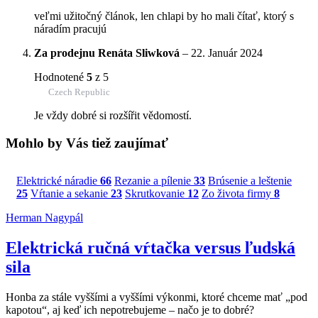
veľmi užitočný článok, len chlapi by ho mali čítať, ktorý s
náradím pracujú
Za prodejnu Renáta Sliwková
–
22. Január 2024
Hodnotené
5
z 5
Czech Republic
Je vždy dobré si rozšířit vědomostí.
Mohlo by Vás tiež zaujímať
Elektrické náradie
66
Rezanie a pílenie
33
Brúsenie a leštenie
25
Vŕtanie a sekanie
23
Skrutkovanie
12
Zo života firmy
8
Herman Nagypál
Elektrická ručná vŕtačka versus ľudská
sila
Honba za stále vyššími a vyššími výkonmi, ktoré chceme mať „pod
kapotou“, aj keď ich nepotrebujeme – načo je to dobré?