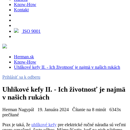
Know-How
Kontakt
ISO 9001
Herman.sk
Know-How
Uhlíkové kefy II. - Ich životnosť je najmä v našich rukách
Prihlásiť sa k odberu
Uhlíkové kefy II. - Ich životnosť je najmä
v našich rukách
Herman Nagypál
19. Januára 2024
Čítanie na 8 minút
6343x
prečítané
Prax je taká, že
uhlíkové kefy
pre elektrické ručné náradia sú veľmi
sporo označené, často vôbec. Máme šťastie, keď na nich nájdeme