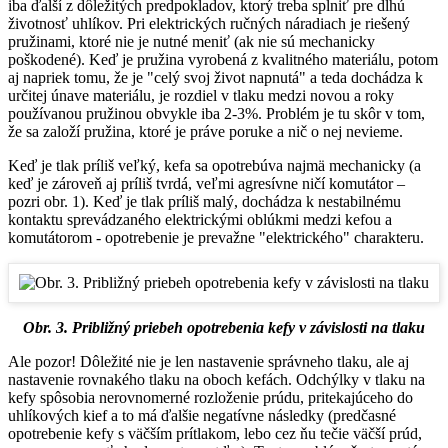
iba ďalší z dôležitých predpokladov, ktorý treba splniť pre dlhú
životnosť uhlíkov. Pri elektrických ručných náradiach je riešený
pružinami, ktoré nie je nutné meniť (ak nie sú mechanicky
poškodené). Keď je pružina vyrobená z kvalitného materiálu, potom
aj napriek tomu, že je "celý svoj život napnutá" a teda dochádza k
určitej únave materiálu, je rozdiel v tlaku medzi novou a roky
používanou pružinou obvykle iba 2-3%. Problém je tu skôr v tom,
že sa založí pružina, ktoré je práve poruke a nič o nej nevieme.
Keď je tlak príliš veľký, kefa sa opotrebúva najmä mechanicky (a
keď je zároveň aj príliš tvrdá, veľmi agresívne ničí komutátor –
pozri obr. 1). Keď je tlak príliš malý, dochádza k nestabilnému
kontaktu sprevádzaného elektrickými oblúkmi medzi kefou a
komutátorom - opotrebenie je prevažne "elektrického" charakteru.
Obr. 3. Približný priebeh opotrebenia kefy v závislosti na tlaku
Ale pozor! Dôležité nie je len nastavenie správneho tlaku, ale aj
nastavenie rovnakého tlaku na oboch kefách. Odchýlky v tlaku na
kefy spôsobia nerovnomerné rozloženie prúdu, pritekajúceho do
uhlíkových kief a to má ďalšie negatívne následky (predčasné
opotrebenie kefy s väčším prítlakom, lebo cez ňu tečie väčší prúd,