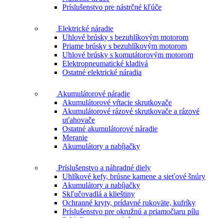
Príslušenstvo pre nástrčné kľúče
Elektrické náradie
Uhlové brúsky s bezuhlíkovým motorom
Priame brúsky s bezuhlíkovým motorom
Uhlové brúsky s komutátorovým motorom
Elektropneumatické kladivá
Ostatné elektrické náradia
Akumulátorové náradie
Akumulátorové vŕtacie skrutkovače
Akumulátorové rázové skrutkovače a rázové
uťahovače
Ostatné akumulátorové náradie
Meranie
Akumulátory a nabíjačky
Príslušenstvo a náhradné diely
Uhlíkové kefy, brúsne kamene a sieťové šnúry
Akumulátory a nabíjačky
Skľučovadlá a klieštiny
Ochranné kryty, prídavné rukoväte, kufríky
Príslušenstvo pre okružnú a priamočiaru pílu