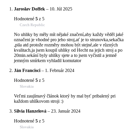
Jaroslav Doffek
–
10. Júl 2025
Hodnotené
5
z 5
Czech Republic
No uhliky by měly mít nějaké značení,aby každy věděl jaké
označeni je vhodné pro jeho stroj,ať je to strunovka,sekačka
,pila atd protože rozměry mohou být stejné,ale v různých
kvalitach,ja jsem koupil uhliky od Hecht na jejich stroj a po
20min.sekání byly uhlíky sjete a to jsem vyčistil a jemně
jemným smírkem vyhladil komutator
Ján Francisci
–
1. Február 2024
Hodnotené
5
z 5
Slovakia
Veľmi zaujímavý článok ktorý by mal byť pribalený pri
každom uhlíkovom stroji :)
Silvia Hanzelová
–
23. Január 2024
Hodnotené
5
z 5
Slovakia