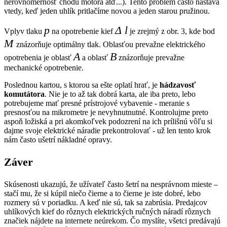
nerovnomernosť chodu motora atď...). Tento problém často nastáva
vtedy, keď jeden uhlík pritlačíme novou a jeden starou pružinou.
p
Δ l
Vplyv tlaku
na opotrebenie kief
je zrejmý z obr. 3, kde bod
M
znázorňuje optimálny tlak. Oblasťou prevažne elektrického
A
B
opotrebenia je oblasť
a oblasť
znázorňuje prevažne
mechanické opotrebenie.
Poslednou kartou, s ktorou sa ešte oplatí hrať, je
hádzavosť
komutátora
. Nie je to až tak dobrá karta, ale iba preto, lebo
potrebujeme mať presné prístrojové vybavenie - meranie s
presnosťou na mikrometre je nevyhnutnutné. Kontrolujme preto
aspoň ložiská a pri akomkoľvek podozrení na ich prílišnú vôľu si
dajme svoje elektrické náradie prekontrolovať - už len tento krok
nám často ušetrí nákladné opravy.
Záver
Skúsenosti ukazujú, že užívateľ často šetrí na nesprávnom mieste –
stačí mu, že si kúpil niečo čierne a to čierne je iste dobré, lebo
rozmery sú v poriadku. A keď nie sú, tak sa zabrúsia. Predajcov
uhlíkových kief do rôznych elektrických ručných náradí rôznych
značiek nájdete na internete neúrekom. Čo myslíte, všetci predávajú