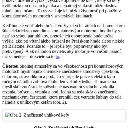
používa dokonca výraz „výškové opotrebenie kief“, kedy sa kefy
kvôli nízkemu obsahu kyslíka a nepatrnej vlhkosti môžu doslova
minúť pred očami. To vysvetľuje ich nízku životnosť pri použití v
komutátorových motoroch v severských krajinách.
Keď budete vŕtať alebo brúsiť vo Vysokých Tatrách na Lomnickom
štíte elektrickým náradím s komutátorovým motorom, hodilo by sa
mať so sebou pár uhlíkov, pretože ich opotrebenie bude určite
vyššie, ako pri vŕtaní alebo brúsení na Pražskom hrade alebo niekde
pri Balatone. Poznáte to – je lepšie byť pripravený ako byť
prekvapený. A ak náhodou neviete, aký motor je vo vašom náradí,
nič sa nedeje – dozviete sa to
tu
.
Čistotou
okolitej atmosféry sa vo všeobecnosti pri komutátorových
motoroch myslí najmä chemické znečistenie atmosféry čpavkom,
chlórom, sírovodíkom a pod., čo v prípade práce s elektrickým
ručným náradím zohráva úlohu len veľmi zriedka. Tu máme na
mysli skôr znečistenie spôsobené nasávaním vzduchu z okolia
rezania, brúsenia, vŕtania a pod. Jedná sa teda skôr o znečistenie
mechanickými časticami, ktoré prenikli cez vetracie štrbiny do tela
náradia k uhlíkovým kefám (obr. 2).
Obr. 2. Znečistené uhlíkové kefy