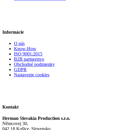
Informácie
O nás
Know-How
ISO 9001:2015
B2B partnerstvo
Obchodné podmienky
GDPR
Nastavenie cookies
Kontakt
Herman Slovakia Production s.r.o.
Němcovej 30,
042 18 Košice, Slovensko