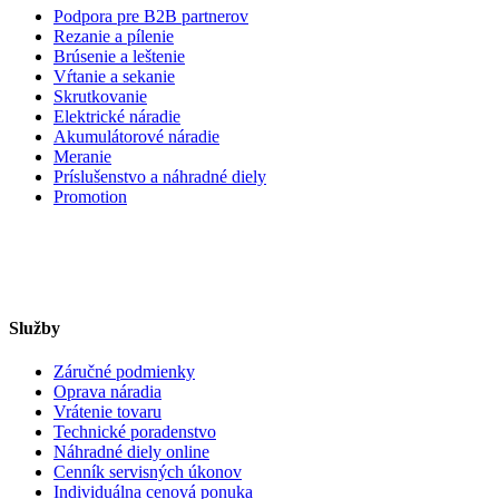
Podpora pre B2B partnerov
Rezanie a pílenie
Brúsenie a leštenie
Vŕtanie a sekanie
Skrutkovanie
Elektrické náradie
Akumulátorové náradie
Meranie
Príslušenstvo a náhradné diely
Promotion
Služby
Záručné podmienky
Oprava náradia
Vrátenie tovaru
Technické poradenstvo
Náhradné diely online
Cenník servisných úkonov
Individuálna cenová ponuka