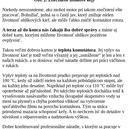
Niekedy nerozumieme, ako mohol motor pri takom znečistení ešte
pracovať. Bohužiaľ, jedná sa o častý jav, ktorý znižuje nielen
životnosť uhlíkových kief, ale môže ľahko zničiť komutátor rotora.
A teraz až do konca nás čakajú iba dobré správy
a máme aj
dobré karty, ktorými môžeme životnosť uhlíkov pozitívne
ovplyvniť.
Takou veľmi dobrou kartou je
teplota komutátora
. Jej vplyv na
životnosť kief je totiž veľmi výrazný a jej „ustráženie“ je len a len v
našich rukách, a to doslova: ručné náradie držíme pri práci väčšinou
v rukách.
Vplyv teploty sa na životnosti prudko prejavuje pri teplotách nad
100 °C, kedy už záleží nielen na každom pribúdajúcom stupni, ale
na každej jeho desatine. Napríklad pri teplote cca 110 °C môže byť
opotrebenie až päťnásobné. Pri takýchto teplotách dochádza totiž k
vysušovaniu nasávaného vzduchu (kvapalné skupenstvo vody sa
mení na plynné) a chýba potrebná vlhkosť na vytvorenie
spoľahlivého filmu na povrchu komutátora. Tým sa stráca
prirodzená mazacia schopnosť kefy. A to nechcem ísť do detailov v
súvislosti s odparovaním a nadmorskou výškou.
Dobre konštruované profesionálne náradie, s ktorým sa pracuje v