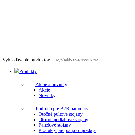
Vyhľadávanie produktov...
Produkty
Akcie a novinky
Akcie
Novinky
Podpora pre B2B partnerov
Otočné pultové stojany
Otočné podlahové stojany
Panelové stojany
Produkty pre podporu predaja