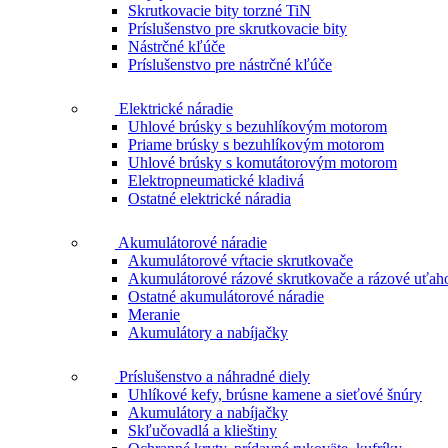
Skrutkovacie bity torzné TiN
Príslušenstvo pre skrutkovacie bity
Nástrčné kľúče
Príslušenstvo pre nástrčné kľúče
Elektrické náradie
Uhlové brúsky s bezuhlíkovým motorom
Priame brúsky s bezuhlíkovým motorom
Uhlové brúsky s komutátorovým motorom
Elektropneumatické kladivá
Ostatné elektrické náradia
Akumulátorové náradie
Akumulátorové vŕtacie skrutkovače
Akumulátorové rázové skrutkovače a rázové uťah
Ostatné akumulátorové náradie
Meranie
Akumulátory a nabíjačky
Príslušenstvo a náhradné diely
Uhlíkové kefy, brúsne kamene a sieťové šnúry
Akumulátory a nabíjačky
Skľučovadlá a klieštiny