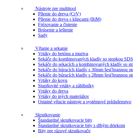
Nástroje pre multitool
Pílenie do dreva (CrV)
Pílenie do dreva s klincami (BiM)
Frézovanie a čistenie
Brúsenie a leštenie
Sady
Vŕtanie a sekanie
Vrtáky do betónu a muriva
Sekáče do kombinovaných kladív so stopkou SDS
Sekáče do sekacích a kombinovaných kladív so 
Sekáče do búracích kladív s 30mm šesťhrannou s
Sekáče do búracích kladív s 28mm šesťhrannou s
Vrtáky do kovu
Stupňovité vrtáky a záhlbníky
Vrtáky do dreva
Vrtáky do iných materiálov
Ostatné vŕtacie nástroje a systémové príslušenstvo
Skrutkovanie
Štandardné skrutkovacie bity
Štandardné skrutkovacie bity s dlhým driekom
Bity pre rázové skrutkovače