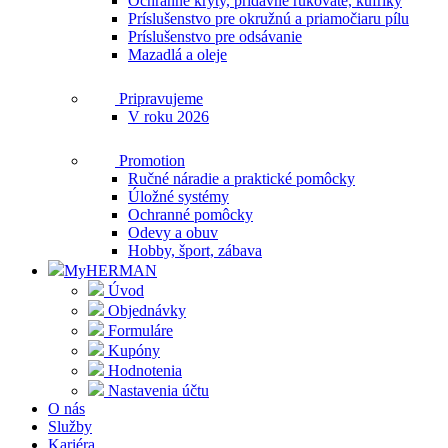
Ochranné kryty, prídavné rukoväte, kufríky
Príslušenstvo pre okružnú a priamočiaru pílu
Príslušenstvo pre odsávanie
Mazadlá a oleje
Pripravujeme
V roku 2026
Promotion
Ručné náradie a praktické pomôcky
Úložné systémy
Ochranné pomôcky
Odevy a obuv
Hobby, šport, zábava
MyHERMAN
Úvod
Objednávky
Formuláre
Kupóny
Hodnotenia
Nastavenia účtu
O nás
Služby
Kariéra