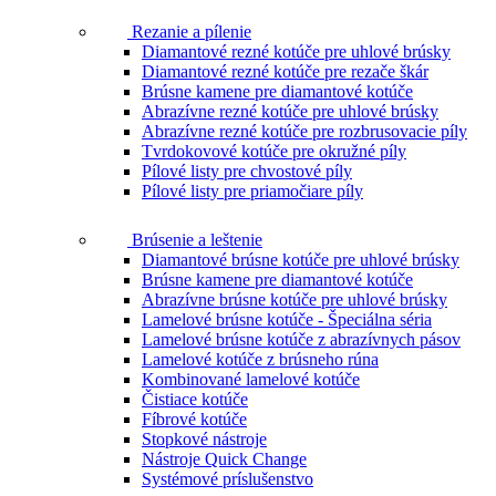
Rezanie a pílenie
Diamantové rezné kotúče pre uhlové brúsky
Diamantové rezné kotúče pre rezače škár
Brúsne kamene pre diamantové kotúče
Abrazívne rezné kotúče pre uhlové brúsky
Abrazívne rezné kotúče pre rozbrusovacie píly
Tvrdokovové kotúče pre okružné píly
Pílové listy pre chvostové píly
Pílové listy pre priamočiare píly
Brúsenie a leštenie
Diamantové brúsne kotúče pre uhlové brúsky
Brúsne kamene pre diamantové kotúče
Abrazívne brúsne kotúče pre uhlové brúsky
Lamelové brúsne kotúče - Špeciálna séria
Lamelové brúsne kotúče z abrazívnych pásov
Lamelové kotúče z brúsneho rúna
Kombinované lamelové kotúče
Čistiace kotúče
Fíbrové kotúče
Stopkové nástroje
Nástroje Quick Change
Systémové príslušenstvo