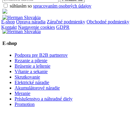
súhlasím so
spracovaním osobných údajov
E-shop
Oprava náradia
Záručné podmienky
Obchodné podmienky
Kontakt
Nastavenie cookies
GDPR
E-shop
Podpora pre B2B partnerov
Rezanie a pílenie
Brúsenie a leštenie
Vŕtanie a sekanie
Skrutkovanie
Elektrické náradie
Akumulátorové náradie
Meranie
Príslušenstvo a náhradné diely
Promotion