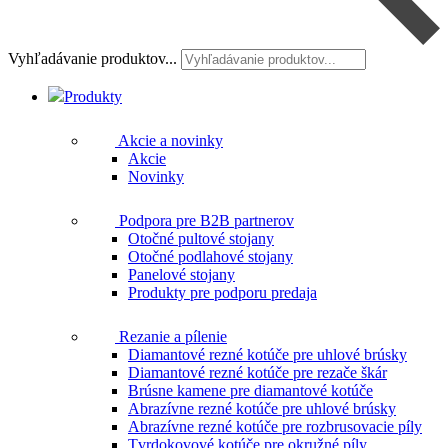
Vyhľadávanie produktov...
Produkty
Akcie a novinky
Akcie
Novinky
Podpora pre B2B partnerov
Otočné pultové stojany
Otočné podlahové stojany
Panelové stojany
Produkty pre podporu predaja
Rezanie a pílenie
Diamantové rezné kotúče pre uhlové brúsky
Diamantové rezné kotúče pre rezače škár
Brúsne kamene pre diamantové kotúče
Abrazívne rezné kotúče pre uhlové brúsky
Abrazívne rezné kotúče pre rozbrusovacie píly
Tvrdokovové kotúče pre okružné píly