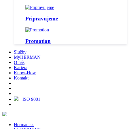
Pripravujeme
Promotion
Služby
MyHERMAN
O nás
Kariéra
Know-How
Kontakt
ISO 9001
Herman.sk