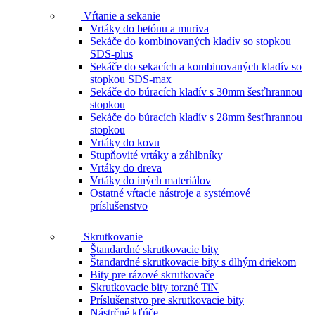
Vŕtanie a sekanie
Vrtáky do betónu a muriva
Sekáče do kombinovaných kladív so stopkou
SDS-plus
Sekáče do sekacích a kombinovaných kladív so
stopkou SDS-max
Sekáče do búracích kladív s 30mm šesťhrannou
stopkou
Sekáče do búracích kladív s 28mm šesťhrannou
stopkou
Vrtáky do kovu
Stupňovité vrtáky a záhlbníky
Vrtáky do dreva
Vrtáky do iných materiálov
Ostatné vŕtacie nástroje a systémové
príslušenstvo
Skrutkovanie
Štandardné skrutkovacie bity
Štandardné skrutkovacie bity s dlhým driekom
Bity pre rázové skrutkovače
Skrutkovacie bity torzné TiN
Príslušenstvo pre skrutkovacie bity
Nástrčné kľúče