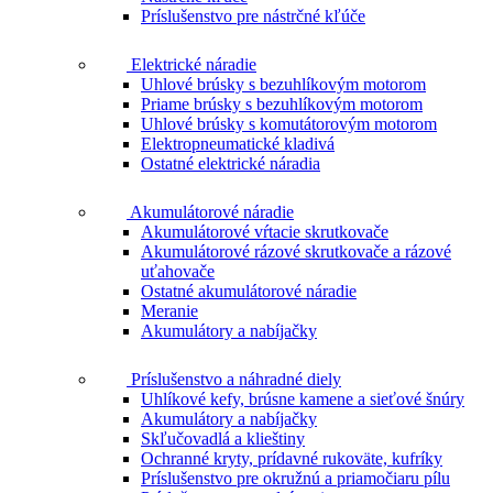
Príslušenstvo pre nástrčné kľúče
Elektrické náradie
Uhlové brúsky s bezuhlíkovým motorom
Priame brúsky s bezuhlíkovým motorom
Uhlové brúsky s komutátorovým motorom
Elektropneumatické kladivá
Ostatné elektrické náradia
Akumulátorové náradie
Akumulátorové vŕtacie skrutkovače
Akumulátorové rázové skrutkovače a rázové
uťahovače
Ostatné akumulátorové náradie
Meranie
Akumulátory a nabíjačky
Príslušenstvo a náhradné diely
Uhlíkové kefy, brúsne kamene a sieťové šnúry
Akumulátory a nabíjačky
Skľučovadlá a klieštiny
Ochranné kryty, prídavné rukoväte, kufríky
Príslušenstvo pre okružnú a priamočiaru pílu