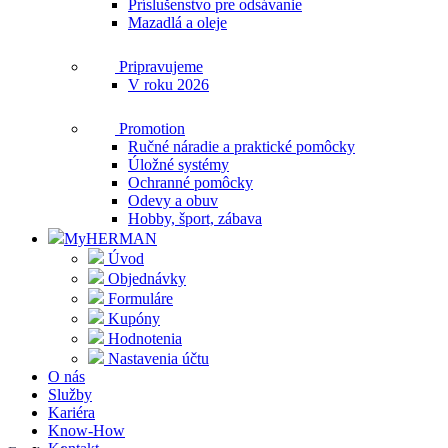
Príslušenstvo pre odsávanie
Mazadlá a oleje
Pripravujeme
V roku 2026
Promotion
Ručné náradie a praktické pomôcky
Úložné systémy
Ochranné pomôcky
Odevy a obuv
Hobby, šport, zábava
MyHERMAN
Úvod
Objednávky
Formuláre
Kupóny
Hodnotenia
Nastavenia účtu
O nás
Služby
Kariéra
Know-How