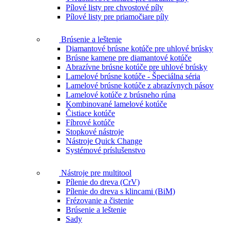
Pílové listy pre chvostové píly
Pílové listy pre priamočiare píly
Brúsenie a leštenie
Diamantové brúsne kotúče pre uhlové brúsky
Brúsne kamene pre diamantové kotúče
Abrazívne brúsne kotúče pre uhlové brúsky
Lamelové brúsne kotúče - Špeciálna séria
Lamelové brúsne kotúče z abrazívnych pásov
Lamelové kotúče z brúsneho rúna
Kombinované lamelové kotúče
Čistiace kotúče
Fíbrové kotúče
Stopkové nástroje
Nástroje Quick Change
Systémové príslušenstvo
Nástroje pre multitool
Pílenie do dreva (CrV)
Pílenie do dreva s klincami (BiM)
Frézovanie a čistenie
Brúsenie a leštenie
Sady