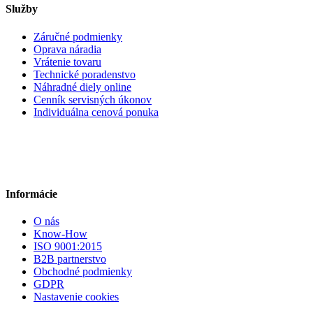
Služby
Záručné podmienky
Oprava náradia
Vrátenie tovaru
Technické poradenstvo
Náhradné diely online
Cenník servisných úkonov
Individuálna cenová ponuka
Informácie
O nás
Know-How
ISO 9001:2015
B2B partnerstvo
Obchodné podmienky
GDPR
Nastavenie cookies