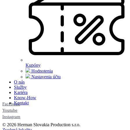
Kupóny
Hodnotenia
Nastavenia účtu
O nás
Služby
Kariéra
Know-How
Kontakt
Facebook
Youtube
Instagram
© 2026 Herman Slovakia Production s.r.o.
Zvolená lokalita