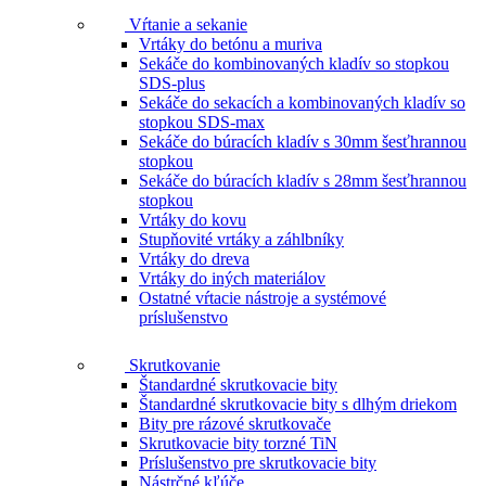
Vŕtanie a sekanie
Vrtáky do betónu a muriva
Sekáče do kombinovaných kladív so stopkou
SDS-plus
Sekáče do sekacích a kombinovaných kladív so
stopkou SDS-max
Sekáče do búracích kladív s 30mm šesťhrannou
stopkou
Sekáče do búracích kladív s 28mm šesťhrannou
stopkou
Vrtáky do kovu
Stupňovité vrtáky a záhlbníky
Vrtáky do dreva
Vrtáky do iných materiálov
Ostatné vŕtacie nástroje a systémové
príslušenstvo
Skrutkovanie
Štandardné skrutkovacie bity
Štandardné skrutkovacie bity s dlhým driekom
Bity pre rázové skrutkovače
Skrutkovacie bity torzné TiN
Príslušenstvo pre skrutkovacie bity
Nástrčné kľúče