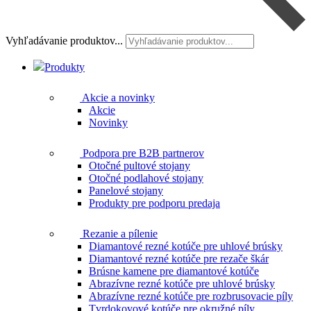
Vyhľadávanie produktov...
Produkty
Akcie a novinky
Akcie
Novinky
Podpora pre B2B partnerov
Otočné pultové stojany
Otočné podlahové stojany
Panelové stojany
Produkty pre podporu predaja
Rezanie a pílenie
Diamantové rezné kotúče pre uhlové brúsky
Diamantové rezné kotúče pre rezače škár
Brúsne kamene pre diamantové kotúče
Abrazívne rezné kotúče pre uhlové brúsky
Abrazívne rezné kotúče pre rozbrusovacie píly
Tvrdokovové kotúče pre okružné píly