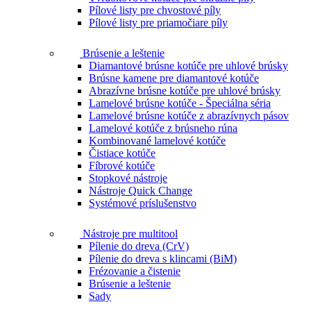
Pílové listy pre chvostové píly
Pílové listy pre priamočiare píly
Brúsenie a leštenie
Diamantové brúsne kotúče pre uhlové brúsky
Brúsne kamene pre diamantové kotúče
Abrazívne brúsne kotúče pre uhlové brúsky
Lamelové brúsne kotúče - Špeciálna séria
Lamelové brúsne kotúče z abrazívnych pásov
Lamelové kotúče z brúsneho rúna
Kombinované lamelové kotúče
Čistiace kotúče
Fíbrové kotúče
Stopkové nástroje
Nástroje Quick Change
Systémové príslušenstvo
Nástroje pre multitool
Pílenie do dreva (CrV)
Pílenie do dreva s klincami (BiM)
Frézovanie a čistenie
Brúsenie a leštenie
Sady