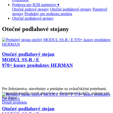
Podpora pre B2B partnerov
▾
Otočné pultové stojany
Otočné podlahové stojany
Panelové
stojany
Produkty pre podporu predaja
Otočné podlahové stojany
Otočné podlahové stojany
Otočný podlahový stojan
MODUL SS-R / E
970+ kusov produktov HERMAN
Pre železiarstva, stavebniny a predajne so zváračskými potrebami.
Najpredávanejšie rezné abrazívne a diamantové kotúče, vrátane sád.
Na dopyt
Detail produktu
Otočný podlahový stojan