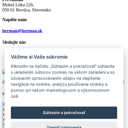
Mokrá Lúka 226,
050 01 Revúca, Slovensko
Napíšte nám
herman@herman.sk
Sledujte nás
Vážime si Vaše súkromie
Kliknutím na tlačidlo „Súhlasím a pokračovať“ súhlasíte
s ukladaním súborov cookies na vašom zariadení a so
súvisiacim spracovávaním údajov na zlepšenie
© 2026 Herman Slovakia Production s.r.o., všetky práva vyhradené
navigácie na stránke, analýzu používania stránky a
pomoc pri našom marketingovom a výkonnostnom
Zvoľte si Vašu krajinu
úsilí.
Súhlasím a pokračovať
Zmeniť nastavenia