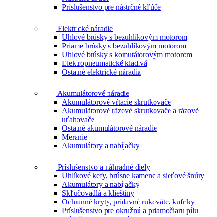
Príslušenstvo pre nástrčné kľúče
Elektrické náradie
Uhlové brúsky s bezuhlíkovým motorom
Priame brúsky s bezuhlíkovým motorom
Uhlové brúsky s komutátorovým motorom
Elektropneumatické kladivá
Ostatné elektrické náradia
Akumulátorové náradie
Akumulátorové vŕtacie skrutkovače
Akumulátorové rázové skrutkovače a rázové
uťahovače
Ostatné akumulátorové náradie
Meranie
Akumulátory a nabíjačky
Príslušenstvo a náhradné diely
Uhlíkové kefy, brúsne kamene a sieťové šnúry
Akumulátory a nabíjačky
Skľučovadlá a klieštiny
Ochranné kryty, prídavné rukoväte, kufríky
Príslušenstvo pre okružnú a priamočiaru pílu