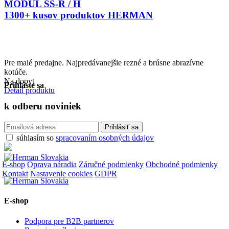
MODUL SS-R / H
1300+ kusov produktov HERMAN
Pre malé predajne. Najpredávanejšie rezné a brúsne abrazívne
kotúče.
Na dopyt
Prihláste sa
Detail produktu
k odberu
noviniek
súhlasím so
spracovaním osobných údajov
E-shop
Oprava náradia
Záručné podmienky
Obchodné podmienky
Kontakt
Nastavenie cookies
GDPR
E-shop
Podpora pre B2B partnerov