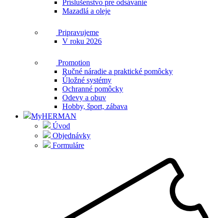
Príslušenstvo pre odsávanie
Mazadlá a oleje
Pripravujeme
V roku 2026
Promotion
Ručné náradie a praktické pomôcky
Úložné systémy
Ochranné pomôcky
Odevy a obuv
Hobby, šport, zábava
MyHERMAN
Úvod
Objednávky
Formuláre