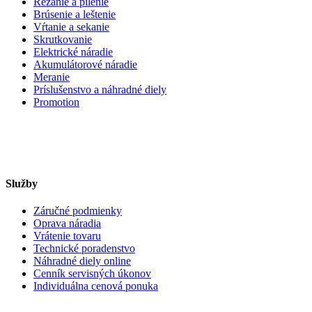
Rezanie a pílenie
Brúsenie a leštenie
Vŕtanie a sekanie
Skrutkovanie
Elektrické náradie
Akumulátorové náradie
Meranie
Príslušenstvo a náhradné diely
Promotion
Služby
Záručné podmienky
Oprava náradia
Vrátenie tovaru
Technické poradenstvo
Náhradné diely online
Cenník servisných úkonov
Individuálna cenová ponuka