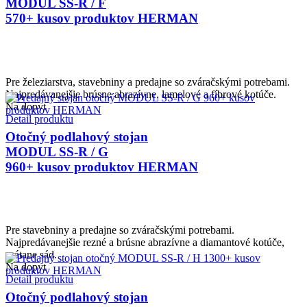
MODUL SS-R / F
570+ kusov produktov HERMAN
Pre železiarstva, stavebniny a predajne so zváračskými potrebami.
Najpredávanejšie brúsne abrazívne, lamelové a fíbrové kotúče.
Na dopyt
Detail produktu
Otočný podlahový stojan
MODUL SS-R / G
960+ kusov produktov HERMAN
Pre stavebniny a predajne so zváračskými potrebami.
Najpredávanejšie rezné a brúsne abrazívne a diamantové kotúče,
vrátane sád.
Na dopyt
Detail produktu
Otočný podlahový stojan