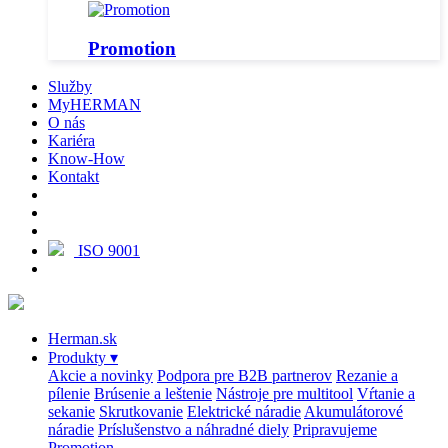
Promotion
Služby
MyHERMAN
O nás
Kariéra
Know-How
Kontakt
ISO 9001
Herman.sk
Produkty
▾
Akcie a novinky
Podpora pre B2B partnerov
Rezanie a
pílenie
Brúsenie a leštenie
Nástroje pre multitool
Vŕtanie a
sekanie
Skrutkovanie
Elektrické náradie
Akumulátorové
náradie
Príslušenstvo a náhradné diely
Pripravujeme
Promotion