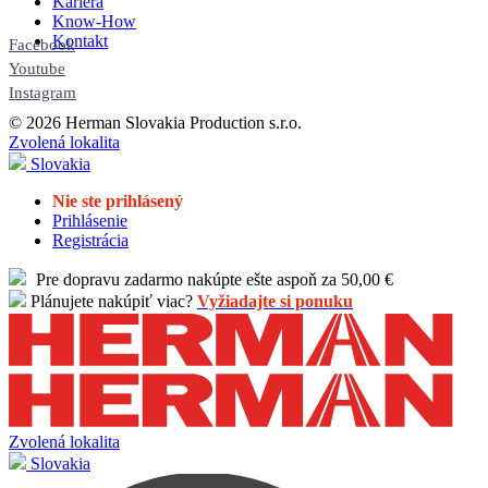
Kariéra
Know-How
Kontakt
Facebook
Youtube
Instagram
© 2026 Herman Slovakia Production s.r.o.
Zvolená lokalita
Slovakia
Nie ste prihlásený
Prihlásenie
Registrácia
Pre dopravu zadarmo nakúpte ešte aspoň za 50,00 €
Plánujete nakúpiť viac?
Vyžiadajte si ponuku
Zvolená lokalita
Slovakia