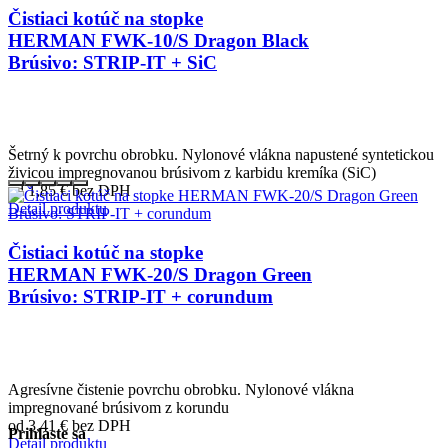
Čistiaci kotúč na stopke
HERMAN FWK-10/S Dragon Black
Brúsivo: STRIP-IT + SiC
Šetrný k povrchu obrobku. Nylonové vlákna napustené syntetickou
živicou impregnovanou brúsivom z karbidu kremíka (SiC)
od 1,85
€
bez DPH
Detail produktu
Čistiaci kotúč na stopke
HERMAN FWK-20/S Dragon Green
Brúsivo: STRIP-IT + corundum
Agresívne čistenie povrchu obrobku. Nylonové vlákna
impregnované brúsivom z korundu
od 3,41
€
bez DPH
Prihláste sa
Detail produktu