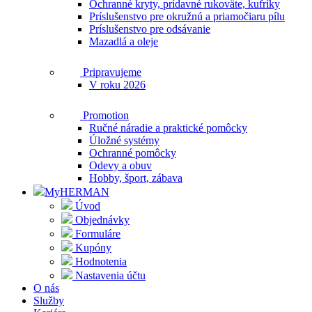
Ochranné kryty, prídavné rukoväte, kufríky
Príslušenstvo pre okružnú a priamočiaru pílu
Príslušenstvo pre odsávanie
Mazadlá a oleje
Pripravujeme
V roku 2026
Promotion
Ručné náradie a praktické pomôcky
Úložné systémy
Ochranné pomôcky
Odevy a obuv
Hobby, šport, zábava
MyHERMAN
Úvod
Objednávky
Formuláre
Kupóny
Hodnotenia
Nastavenia účtu
O nás
Služby