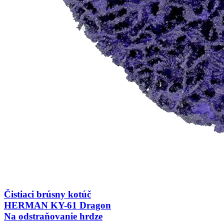
Čistiaci brúsny kotúč
HERMAN KY-61 Dragon
Na odstraňovanie hrdze