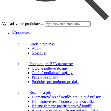
Vyhľadávanie produktov...
Produkty
Akcie a novinky
Akcie
Novinky
Podpora pre B2B partnerov
Otočné pultové stojany
Otočné podlahové stojany
Panelové stojany
Produkty pre podporu predaja
Rezanie a pílenie
Diamantové rezné kotúče pre uhlové brúsky
Diamantové rezné kotúče pre rezače škár
Brúsne kamene pre diamantové kotúče
Abrazívne rezné kotúče pre uhlové brúsky