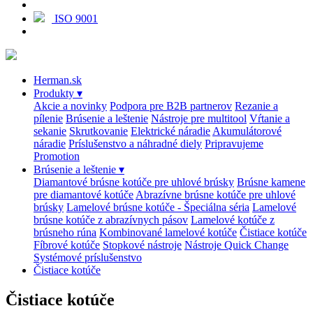
ISO 9001
Herman.sk
Produkty
▾
Akcie a novinky
Podpora pre B2B partnerov
Rezanie a
pílenie
Brúsenie a leštenie
Nástroje pre multitool
Vŕtanie a
sekanie
Skrutkovanie
Elektrické náradie
Akumulátorové
náradie
Príslušenstvo a náhradné diely
Pripravujeme
Promotion
Brúsenie a leštenie
▾
Diamantové brúsne kotúče pre uhlové brúsky
Brúsne kamene
pre diamantové kotúče
Abrazívne brúsne kotúče pre uhlové
brúsky
Lamelové brúsne kotúče - Špeciálna séria
Lamelové
brúsne kotúče z abrazívnych pásov
Lamelové kotúče z
brúsneho rúna
Kombinované lamelové kotúče
Čistiace kotúče
Fíbrové kotúče
Stopkové nástroje
Nástroje Quick Change
Systémové príslušenstvo
Čistiace kotúče
Čistiace kotúče