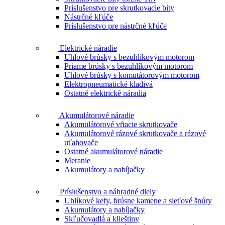
Príslušenstvo pre skrutkovacie bity
Nástrčné kľúče
Príslušenstvo pre nástrčné kľúče
Elektrické náradie
Uhlové brúsky s bezuhlíkovým motorom
Priame brúsky s bezuhlíkovým motorom
Uhlové brúsky s komutátorovým motorom
Elektropneumatické kladivá
Ostatné elektrické náradia
Akumulátorové náradie
Akumulátorové vŕtacie skrutkovače
Akumulátorové rázové skrutkovače a rázové
uťahovače
Ostatné akumulátorové náradie
Meranie
Akumulátory a nabíjačky
Príslušenstvo a náhradné diely
Uhlíkové kefy, brúsne kamene a sieťové šnúry
Akumulátory a nabíjačky
Skľučovadlá a klieštiny