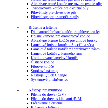
Abrazívne rezné kotúče pre rozbrusovacie píly
Tvrdokovové kotúče pre okružné píly
Pílové listy pre chvostové píly
Pílové listy pre priamočiare píly
Brúsenie a leštenie
Diamantové brúsne kotúče pre uhlové brúsky
Brúsne kamene pre diamantové kotúče
Abrazívne brúsne kotúče pre uhlové brúsky
Lamelové brúsne kotúče - Špeciálna séria
Lamelové brúsne kotúče z abrazívnych pásov
Lamelové kotúče z brúsneho rúna
Kombinované lamelové kotúče
Čistiace kotúče
Fíbrové kotúče
Stopkové nástroje
Nástroje Quick Change
Systémové príslušenstvo
Nástroje pre multitool
Pílenie do dreva (CrV)
Pílenie do dreva s klincami (BiM)
Frézovanie a čistenie
Brúsenie a leštenie