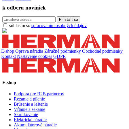
k odberu
noviniek
súhlasím so
spracovaním osobných údajov
E-shop
Oprava náradia
Záručné podmienky
Obchodné podmienky
Kontakt
Nastavenie cookies
GDPR
E-shop
Podpora pre B2B partnerov
Rezanie a pílenie
Brúsenie a leštenie
Vŕtanie a sekanie
Skrutkovanie
Elektrické náradie
Akumulátorové náradie