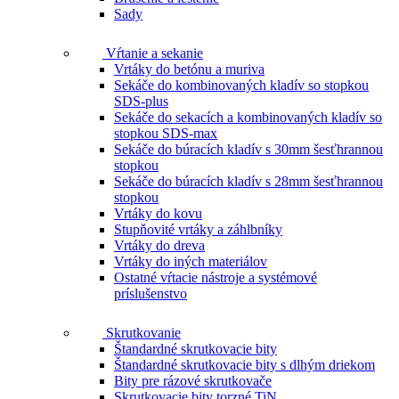
Sady
Vŕtanie a sekanie
Vrtáky do betónu a muriva
Sekáče do kombinovaných kladív so stopkou
SDS-plus
Sekáče do sekacích a kombinovaných kladív so
stopkou SDS-max
Sekáče do búracích kladív s 30mm šesťhrannou
stopkou
Sekáče do búracích kladív s 28mm šesťhrannou
stopkou
Vrtáky do kovu
Stupňovité vrtáky a záhlbníky
Vrtáky do dreva
Vrtáky do iných materiálov
Ostatné vŕtacie nástroje a systémové
príslušenstvo
Skrutkovanie
Štandardné skrutkovacie bity
Štandardné skrutkovacie bity s dlhým driekom
Bity pre rázové skrutkovače
Skrutkovacie bity torzné TiN