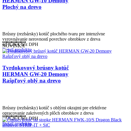
HERMAN GW-10 Demony
Plochý na drevo
Brúsny (rezbársky) kotúč plochého tvaru pre intenzívne
vyrovnávanie nerovností povrchov obrobkov z dreva
od 8,26
€
bez DPH
NOVINKA
Detail produktu
Tvrdokovový brúsny kotúč
HERMAN GW-20 Demony
Rašpľový oblý na drevo
Brúsny (rezbársky) kotúč s oblými okrajmi pre efektívne
opracovanie zakrivených plôch obrobkov z dreva
od 8,26
€
bez DPH
Detail produktu