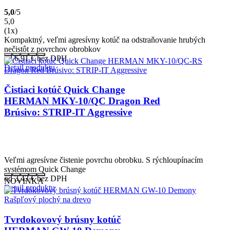
5,0
/5
5,0
(1x)
Kompaktný, veľmi agresívny kotúč na odstraňovanie hrubých
nečistôt z povrchov obrobkov
od 6,91
€
bez DPH
Detail produktu
Čistiaci kotúč Quick Change
HERMAN MKY-10/QC Dragon Red
Brúsivo: STRIP-IT Aggressive
Veľmi agresívne čistenie povrchu obrobku. S rýchloupínacím
systémom Quick Change
od 3,43
€
bez DPH
NOVINKA
Detail produktu
Tvrdokovový brúsny kotúč