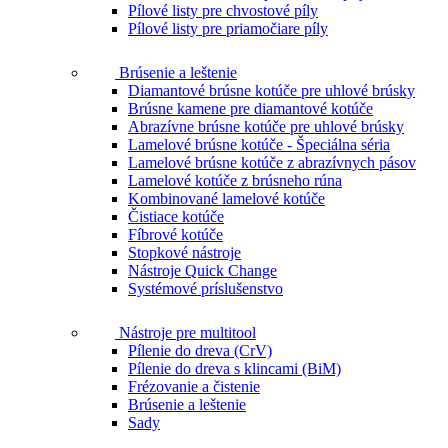
Pílové listy pre chvostové píly
Pílové listy pre priamočiare píly
Brúsenie a leštenie
Diamantové brúsne kotúče pre uhlové brúsky
Brúsne kamene pre diamantové kotúče
Abrazívne brúsne kotúče pre uhlové brúsky
Lamelové brúsne kotúče - Špeciálna séria
Lamelové brúsne kotúče z abrazívnych pásov
Lamelové kotúče z brúsneho rúna
Kombinované lamelové kotúče
Čistiace kotúče
Fíbrové kotúče
Stopkové nástroje
Nástroje Quick Change
Systémové príslušenstvo
Nástroje pre multitool
Pílenie do dreva (CrV)
Pílenie do dreva s klincami (BiM)
Frézovanie a čistenie
Brúsenie a leštenie
Sady