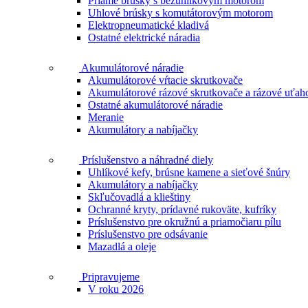
Priame brúsky s bezuhlíkovým motorom
Uhlové brúsky s komutátorovým motorom
Elektropneumatické kladivá
Ostatné elektrické náradia
Akumulátorové náradie
Akumulátorové vŕtacie skrutkovače
Akumulátorové rázové skrutkovače a rázové uťah
Ostatné akumulátorové náradie
Meranie
Akumulátory a nabíjačky
Príslušenstvo a náhradné diely
Uhlíkové kefy, brúsne kamene a sieťové šnúry
Akumulátory a nabíjačky
Skľučovadlá a klieštiny
Ochranné kryty, prídavné rukoväte, kufríky
Príslušenstvo pre okružnú a priamočiaru pílu
Príslušenstvo pre odsávanie
Mazadlá a oleje
Pripravujeme
V roku 2026