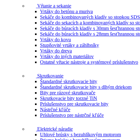
Vŕtanie a sekanie
Vrtáky do betónu a muriva
Sekáče do kombinovaných kladív so stopkou SDS
Sekáče do sekacích a kombinovaných kladív so 
Sekáče do búracích kladív s 30mm šesťhrannou s
Sekáče do búracích kladív s 28mm šesťhrannou s
Vrtáky do kovu
Stupňovité vrtáky a záhlbníky
Vrtáky do dreva
Vrtáky do iných materiálov
Ostatné vŕtacie nástroje a systémové príslušenstvo
Skrutkovanie
Štandardné skrutkovacie bity
Štandardné skrutkovacie bity s dlhým driekom
Bity pre rázové skrutkovače
Skrutkovacie bity torzné TiN
Príslušenstvo pre skrutkovacie bity
Nástrčné kľúče
Príslušenstvo pre nástrčné kľúče
Elektrické náradie
Uhlové brúsky s bezuhlíkovým motorom