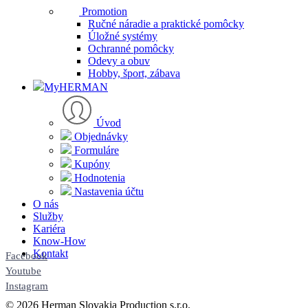
Promotion
Ručné náradie a praktické pomôcky
Úložné systémy
Ochranné pomôcky
Odevy a obuv
Hobby, šport, zábava
MyHERMAN
Úvod
Objednávky
Formuláre
Kupóny
Hodnotenia
Nastavenia účtu
O nás
Služby
Kariéra
Know-How
Kontakt
Facebook
Youtube
Instagram
© 2026 Herman Slovakia Production s.r.o.