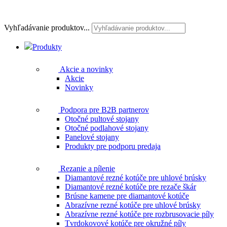
Vyhľadávanie produktov...
Produkty
Akcie a novinky
Akcie
Novinky
Podpora pre B2B partnerov
Otočné pultové stojany
Otočné podlahové stojany
Panelové stojany
Produkty pre podporu predaja
Rezanie a pílenie
Diamantové rezné kotúče pre uhlové brúsky
Diamantové rezné kotúče pre rezače škár
Brúsne kamene pre diamantové kotúče
Abrazívne rezné kotúče pre uhlové brúsky
Abrazívne rezné kotúče pre rozbrusovacie píly
Tvrdokovové kotúče pre okružné píly