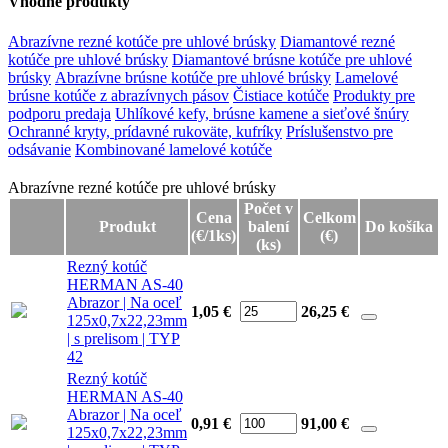
Vhodné produkty
Abrazívne rezné kotúče pre uhlové brúsky
Diamantové rezné
kotúče pre uhlové brúsky
Diamantové brúsne kotúče pre uhlové
brúsky
Abrazívne brúsne kotúče pre uhlové brúsky
Lamelové
brúsne kotúče z abrazívnych pásov
Čistiace kotúče
Produkty pre
podporu predaja
Uhlíkové kefy, brúsne kamene a sieťové šnúry
Ochranné kryty, prídavné rukoväte, kufríky
Príslušenstvo pre
odsávanie
Kombinované lamelové kotúče
Abrazívne rezné kotúče pre uhlové brúsky
Abrazívne rezné kotúče pre uhlové brúsky
Počet v
Cena
Celkom
Produkt
balení
Do košíka
(€/1ks)
(€)
(ks)
Rezný kotúč
HERMAN AS-40
Abrazor | Na oceľ
1,05 €
26,25
€
125x0,7x22,23mm
| s prelisom | TYP
42
Rezný kotúč
HERMAN AS-40
Abrazor | Na oceľ
0,91 €
91,00
€
125x0,7x22,23mm