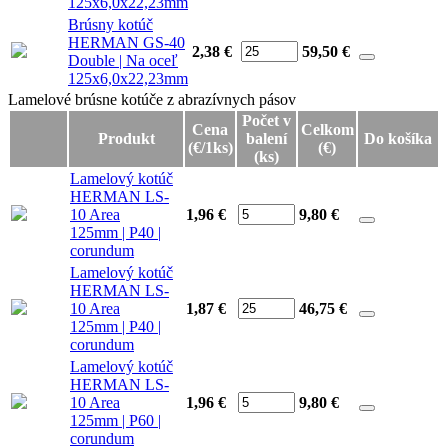
125x6,0x22,23mm
Brúsny kotúč
HERMAN GS-40
2,38 €
59,50
€
Double | Na oceľ
125x6,0x22,23mm
Lamelové brúsne kotúče z abrazívnych pásov
Lamelové brúsne kotúče z abrazívnych pásov
Počet v
Cena
Celkom
Produkt
balení
Do košíka
(€/1ks)
(€)
(ks)
Lamelový kotúč
HERMAN LS-
10 Area
1,96 €
9,80
€
125mm | P40 |
corundum
Lamelový kotúč
HERMAN LS-
10 Area
1,87 €
46,75
€
125mm | P40 |
corundum
Lamelový kotúč
HERMAN LS-
10 Area
1,96 €
9,80
€
125mm | P60 |
corundum