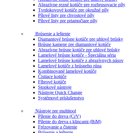
Abrazívne rezné kotúče pre rozbrusovacie píly
Tvrdokovové kotúče pre okružné píly
Pílové listy pre chvostové píly
Pílové listy pre priamočiare píly
Brúsenie a leštenie
Diamantové brúsne kotúče pre uhlové brúsky
Brúsne kamene pre diamantové kotúče
Abrazívne brúsne kotúče pre uhlové brúsky
Lamelové brúsne kotúče - Špeciálna séria
Lamelové brúsne kotúče z abrazívnych pásov
Lamelové kotúče z brúsneho rúna
Kombinované lamelové kotúče
Čistiace kotúče
Fíbrové kotúče
Stopkové nástroje
Nástroje Quick Change
Systémové príslušenstvo
Nástroje pre multitool
Pílenie do dreva (CrV)
Pílenie do dreva s klincami (BiM)
Frézovanie a čistenie
Brúsenie a leštenie