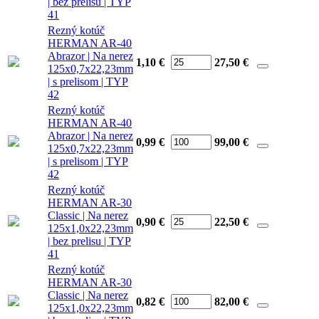
| bez prelisu | TYP
41
Rezný kotúč
HERMAN AR-40
Abrazor | Na nerez
1,10 €
27,50
€
125x0,7x22,23mm
| s prelisom | TYP
42
Rezný kotúč
HERMAN AR-40
Abrazor | Na nerez
0,99 €
99,00
€
125x0,7x22,23mm
| s prelisom | TYP
42
Rezný kotúč
HERMAN AR-30
Classic | Na nerez
0,90 €
22,50
€
125x1,0x22,23mm
| bez prelisu | TYP
41
Rezný kotúč
HERMAN AR-30
Classic | Na nerez
0,82 €
82,00
€
125x1,0x22,23mm