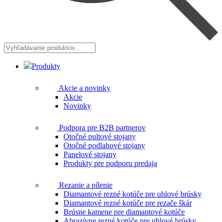
Vyhľadávanie
produktov...
Produkty
Akcie a novinky
Akcie
Novinky
Podpora pre B2B partnerov
Otočné pultové stojany
Otočné podlahové stojany
Panelové stojany
Produkty pre podporu predaja
Rezanie a pílenie
Diamantové rezné kotúče pre uhlové brúsky
Diamantové rezné kotúče pre rezače škár
Brúsne kamene pre diamantové kotúče
Abrazívne rezné kotúče pre uhlové brúsky