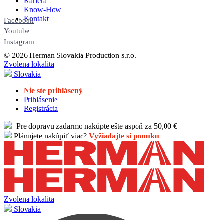
Kariéra
Know-How
Kontakt
Facebook
Youtube
Instagram
© 2026 Herman Slovakia Production s.r.o.
Zvolená lokalita
Slovakia
Nie ste prihlásený
Prihlásenie
Registrácia
Pre dopravu zadarmo nakúpte ešte aspoň za 50,00 €
Plánujete nakúpiť viac?
Vyžiadajte si ponuku
Zvolená lokalita
Slovakia