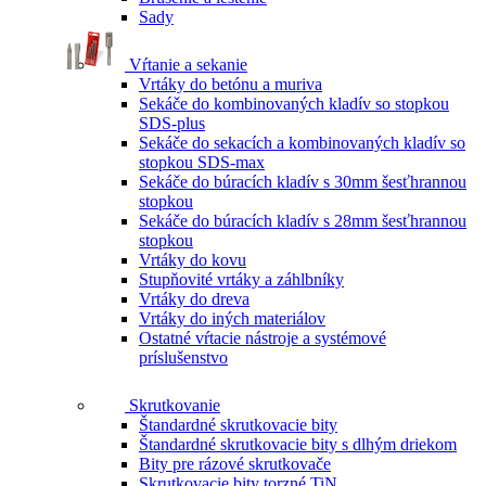
Sady
Vŕtanie a sekanie
Vrtáky do betónu a muriva
Sekáče do kombinovaných kladív so stopkou
SDS-plus
Sekáče do sekacích a kombinovaných kladív so
stopkou SDS-max
Sekáče do búracích kladív s 30mm šesťhrannou
stopkou
Sekáče do búracích kladív s 28mm šesťhrannou
stopkou
Vrtáky do kovu
Stupňovité vrtáky a záhlbníky
Vrtáky do dreva
Vrtáky do iných materiálov
Ostatné vŕtacie nástroje a systémové
príslušenstvo
Skrutkovanie
Štandardné skrutkovacie bity
Štandardné skrutkovacie bity s dlhým driekom
Bity pre rázové skrutkovače
Skrutkovacie bity torzné TiN