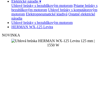
Elektrické náradie
▾
Uhlové brúsky s bezuhlíkovým motorom
Priame brúsky s
bezuhlíkovým motorom
Uhlové brúsky s komutátorovým
motorom
Elektropneumatické kladivá
Ostatné elektrické
náradia
Uhlové brúsky s bezuhlíkovým motorom
HERMAN WX-125 Levira
NOVINKA