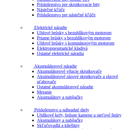
Príslušenstvo pre skrutkovacie bity
Nástrčné kľúče
Príslušenstvo pre nástrčné kľúče
Elektrické náradie
Uhlové brúsky s bezuhlíkovým motorom
Priame brúsky s bezuhlíkovým motorom
Uhlové brúsky s komutátorovým motorom
Elektropneumatické kladivá
Ostatné elektrické náradia
Akumulátorové náradie
Akumulátorové vŕtacie skrutkovače
Akumulátorové rázové skrutkovače a rázové
uťahovače
Ostatné akumulátorové náradie
Meranie
Akumulátory a nabíjačky
Príslušenstvo a náhradné diely
Uhlíkové kefy, brúsne kamene a sieťové šnúry
Akumulátory a nabíjačky
Skľučovadlá a klieštiny