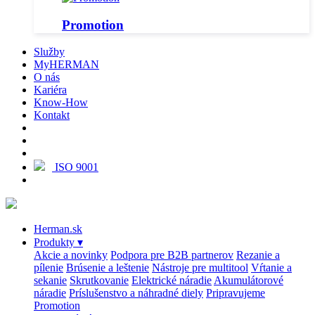
Promotion
Služby
MyHERMAN
O nás
Kariéra
Know-How
Kontakt
ISO 9001
Herman.sk
Produkty
▾
Akcie a novinky
Podpora pre B2B partnerov
Rezanie a
pílenie
Brúsenie a leštenie
Nástroje pre multitool
Vŕtanie a
sekanie
Skrutkovanie
Elektrické náradie
Akumulátorové
náradie
Príslušenstvo a náhradné diely
Pripravujeme
Promotion