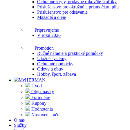
Ochranné kryty, prídavné rukoväte, kufríky
Príslušenstvo pre okružnú a priamočiaru pílu
Príslušenstvo pre odsávanie
Mazadlá a oleje
Pripravujeme
V roku 2026
Promotion
Ručné náradie a praktické pomôcky
Úložné systémy
Ochranné pomôcky
Odevy a obuv
Hobby, šport, zábava
MyHERMAN
Úvod
Objednávky
Formuláre
Kupóny
Hodnotenia
Nastavenia účtu
O nás
Služby