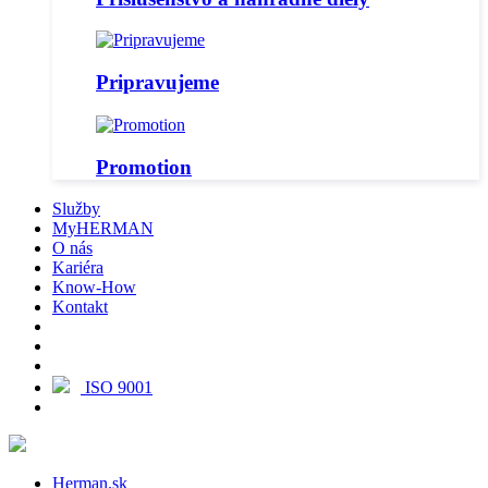
Pripravujeme
Promotion
Služby
MyHERMAN
O nás
Kariéra
Know-How
Kontakt
ISO 9001
Herman.sk