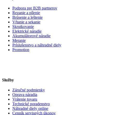
Podpora pre B2B partnerov
Rezanie a pílenie
Brúsenie a leštenie
Vŕtanie a sekanie
Skrutkovanie
Elektrické náradie
Akumulátorové náradie
Meranie
Príslušenstvo a náhradné diely
Promotion
Služby
Záručné podmienky
Oprava náradia
Vrátenie tovaru
Technické poradenstvo
Náhradné diely online
Cenník servisných úkonov