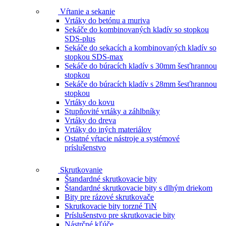
Vŕtanie a sekanie
Vrtáky do betónu a muriva
Sekáče do kombinovaných kladív so stopkou
SDS-plus
Sekáče do sekacích a kombinovaných kladív so
stopkou SDS-max
Sekáče do búracích kladív s 30mm šesťhrannou
stopkou
Sekáče do búracích kladív s 28mm šesťhrannou
stopkou
Vrtáky do kovu
Stupňovité vrtáky a záhlbníky
Vrtáky do dreva
Vrtáky do iných materiálov
Ostatné vŕtacie nástroje a systémové
príslušenstvo
Skrutkovanie
Štandardné skrutkovacie bity
Štandardné skrutkovacie bity s dlhým driekom
Bity pre rázové skrutkovače
Skrutkovacie bity torzné TiN
Príslušenstvo pre skrutkovacie bity
Nástrčné kľúče