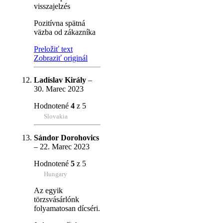
visszajelzés
Pozitívna spätná
väzba od zákazníka
Preložiť text
Zobraziť originál
Ladislav Király
–
30. Marec 2023
Hodnotené
4
z 5
Slovakia
Sándor Dorohovics
–
22. Marec 2023
Hodnotené
5
z 5
Hungary
Az egyik
törzsvásárlónk
folyamatosan dícséri.