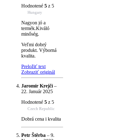
Hodnotené
5
z 5
Hungary
Nagyon jó a
termék.Kiváló
minőség.
Veľmi dobrý
produkt. Výborná
kvalita.
Preložiť text
Zobraziť originál
Jaromír Krejčí
–
22. Január 2025
Hodnotené
5
z 5
Czech Republic
Dobrá cena i kvalita
Petr Štěrba
–
9.