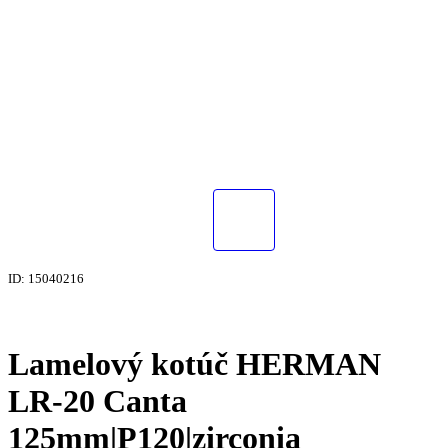
ID: 15040216
Lamelový kotúč HERMAN
LR-20 Canta
125mm|P120|zirconia