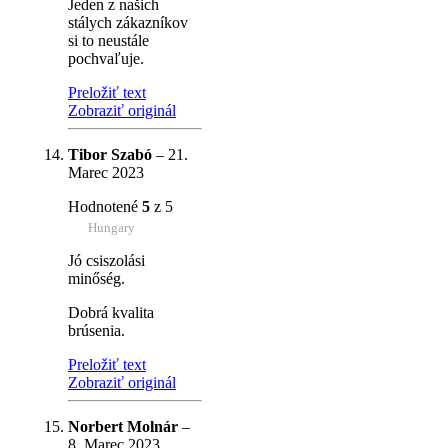
Jeden z našich
stálych zákazníkov
si to neustále
pochvaľuje.
Preložiť text
Zobraziť originál
Tibor Szabó
–
21.
Marec 2023
Hodnotené
5
z 5
Hungary
Jó csiszolási
minőség.
Dobrá kvalita
brúsenia.
Preložiť text
Zobraziť originál
Norbert Molnár
–
8. Marec 2023