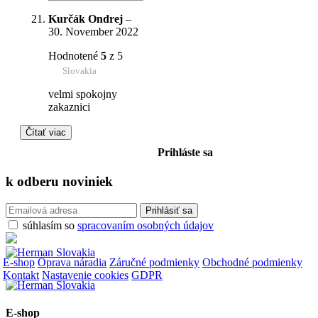
Kurčák Ondrej
–
30. November 2022
Hodnotené
5
z 5
Slovakia
velmi spokojny
zakaznici
Čítať viac
Prihláste sa
k odberu
noviniek
súhlasím so
spracovaním osobných údajov
E-shop
Oprava náradia
Záručné podmienky
Obchodné podmienky
Kontakt
Nastavenie cookies
GDPR
E-shop