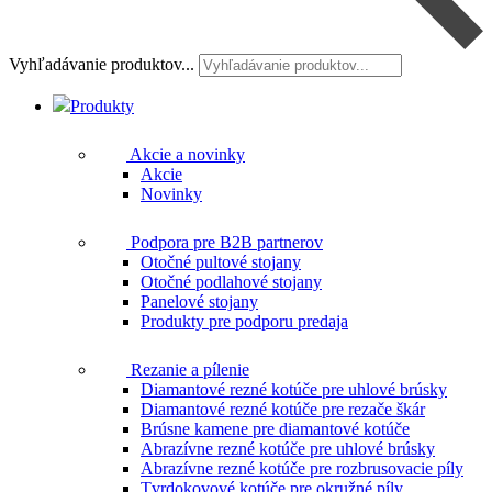
Vyhľadávanie produktov...
Produkty
Akcie a novinky
Akcie
Novinky
Podpora pre B2B partnerov
Otočné pultové stojany
Otočné podlahové stojany
Panelové stojany
Produkty pre podporu predaja
Rezanie a pílenie
Diamantové rezné kotúče pre uhlové brúsky
Diamantové rezné kotúče pre rezače škár
Brúsne kamene pre diamantové kotúče
Abrazívne rezné kotúče pre uhlové brúsky
Abrazívne rezné kotúče pre rozbrusovacie píly
Tvrdokovové kotúče pre okružné píly