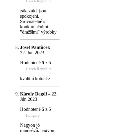
Czech Republic
zákazníci jsou
spokojeni.
Srovnatelné s
konkurenčnímí
"dražšími" výrobky
Josef Pantůček
–
22. Jún 2023
Hodnotené
5
z 5
Czech Republic
kvalitní kotouče
Károly Bagdi
–
22.
Jún 2023
Hodnotené
5
z 5
Hungary
Nagyon jó
minőségű, nagyon