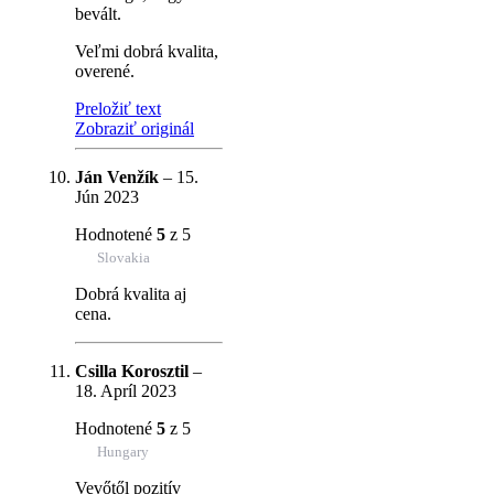
bevált.
Veľmi dobrá kvalita,
overené.
Preložiť text
Zobraziť originál
Ján Venžík
–
15.
Jún 2023
Hodnotené
5
z 5
Slovakia
Dobrá kvalita aj
cena.
Csilla Korosztil
–
18. Apríl 2023
Hodnotené
5
z 5
Hungary
Vevőtől pozitív