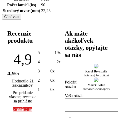
Počet lamiel (ks)
90
Stredový otvor (mm)
22,23
Čítať viac
Recenzie
Ak máte
produktu
akékoľvek
otázky, opýtajte
5
19x
4,9
sa nás
4
2x
3
0x
Karol Bryndzák
4,9
/5
technický konzultant
2
0x
Hodnotilo
21
Položiť
zákazníkov
Marek Baláž
otázku
manažér úseku opráv
1
0x
Pre pridanie
Vaša otázka
vlastnej recenzie
sa prihláste
Prihlásiť sa