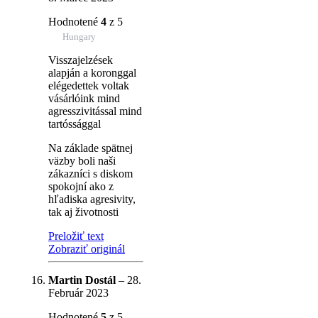
Hodnotené
4
z 5
Hungary
Visszajelzések
alapján a koronggal
elégedettek voltak
vásárlóink mind
agresszivitással mind
tartóssággal
Na základe spätnej
väzby boli naši
zákazníci s diskom
spokojní ako z
hľadiska agresivity,
tak aj životnosti
Preložiť text
Zobraziť originál
Martin Dostál
–
28.
Február 2023
Hodnotené
5
z 5