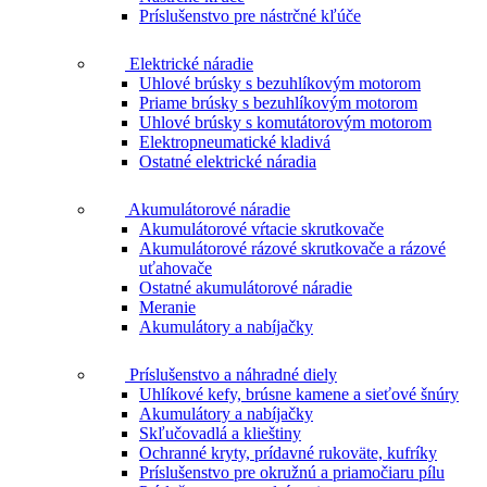
Príslušenstvo pre nástrčné kľúče
Elektrické náradie
Uhlové brúsky s bezuhlíkovým motorom
Priame brúsky s bezuhlíkovým motorom
Uhlové brúsky s komutátorovým motorom
Elektropneumatické kladivá
Ostatné elektrické náradia
Akumulátorové náradie
Akumulátorové vŕtacie skrutkovače
Akumulátorové rázové skrutkovače a rázové
uťahovače
Ostatné akumulátorové náradie
Meranie
Akumulátory a nabíjačky
Príslušenstvo a náhradné diely
Uhlíkové kefy, brúsne kamene a sieťové šnúry
Akumulátory a nabíjačky
Skľučovadlá a klieštiny
Ochranné kryty, prídavné rukoväte, kufríky
Príslušenstvo pre okružnú a priamočiaru pílu