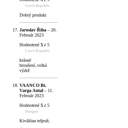
Czech Republic
Dobrý produkt
Jaroslav Říha
–
20.
Február 2023
Hodnotené
5
z 5
Czech Republic
krásné
broušení..velká
výdrž
VAANCO Bt.
Varga Antal
–
11.
Február 2023
Hodnotené
5
z 5
Hungary
Kiválóan teljesít.