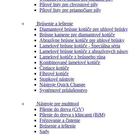
Pílové listy pre chvostové píly
Pílové listy pre priamočiare píly
Brúsenie a leštenie
Diamantové brúsne kotúče pre uhlové brúsky
Brúsne kamene pre diamantové kotúče
Abrazívne brúsne kotúče pre uhlové brúsky
Lamelové brúsne kotúče - Špeciálna séria
Lamelové brúsne kotúče z abrazívnych pásov
Lamelové kotúče z brúsneho rúna
Kombinované lamelové kotúče
Čistiace kotúče
Fíbrové kotúče
Stopkové nástroje
Nástroje Quick Change
Systémové príslušenstvo
Nástroje pre multitool
Pílenie do dreva (CrV)
Pílenie do dreva s klincami (BiM)
Frézovanie a čistenie
Brúsenie a leštenie
Sady