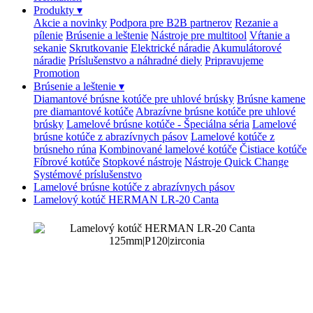
Produkty
▾
Akcie a novinky
Podpora pre B2B partnerov
Rezanie a
pílenie
Brúsenie a leštenie
Nástroje pre multitool
Vŕtanie a
sekanie
Skrutkovanie
Elektrické náradie
Akumulátorové
náradie
Príslušenstvo a náhradné diely
Pripravujeme
Promotion
Brúsenie a leštenie
▾
Diamantové brúsne kotúče pre uhlové brúsky
Brúsne kamene
pre diamantové kotúče
Abrazívne brúsne kotúče pre uhlové
brúsky
Lamelové brúsne kotúče - Špeciálna séria
Lamelové
brúsne kotúče z abrazívnych pásov
Lamelové kotúče z
brúsneho rúna
Kombinované lamelové kotúče
Čistiace kotúče
Fíbrové kotúče
Stopkové nástroje
Nástroje Quick Change
Systémové príslušenstvo
Lamelové brúsne kotúče z abrazívnych pásov
Lamelový kotúč HERMAN LR-20 Canta