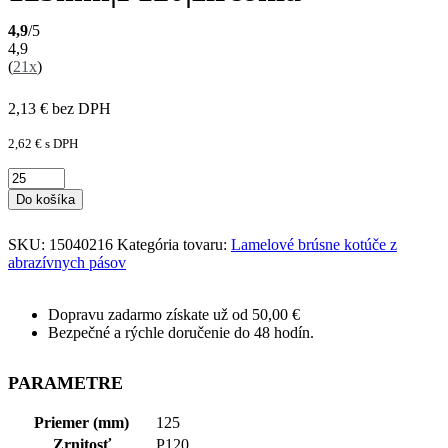
4,9
/5
4,9
(
21x
)
2,13
€
bez DPH
2,62
€
s DPH
Do košíka
SKU:
15040216
Kategória tovaru:
Lamelové brúsne kotúče z
abrazívnych pásov
Dopravu zadarmo získate už od 50,00 €
Bezpečné a rýchle doručenie do 48 hodín.
PARAMETRE
Priemer (mm)
125
Zrnitosť
P120