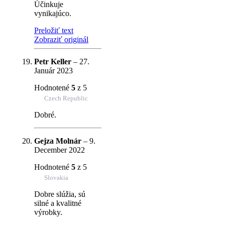
Účinkuje
vynikajúco.
Preložiť text
Zobraziť originál
Petr Keller
–
27.
Január 2023
Hodnotené
5
z 5
Czech Republic
Dobré.
Gejza Molnár
–
9.
December 2022
Hodnotené
5
z 5
Slovakia
Dobre slúžia, sú
silné a kvalitné
výrobky.