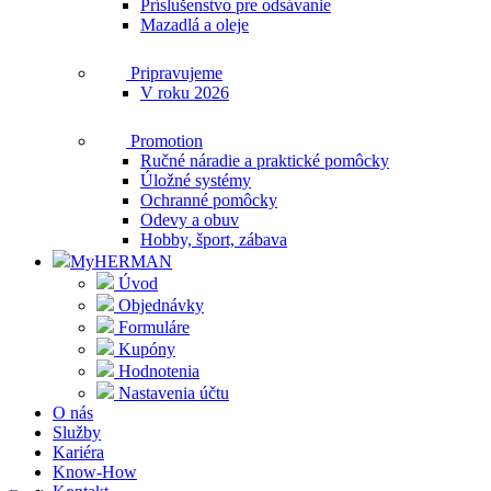
Príslušenstvo pre odsávanie
Mazadlá a oleje
Pripravujeme
V roku 2026
Promotion
Ručné náradie a praktické pomôcky
Úložné systémy
Ochranné pomôcky
Odevy a obuv
Hobby, šport, zábava
MyHERMAN
Úvod
Objednávky
Formuláre
Kupóny
Hodnotenia
Nastavenia účtu
O nás
Služby
Kariéra
Know-How