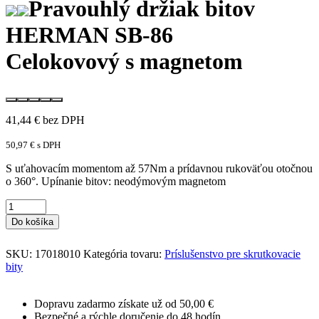
Pravouhlý držiak bitov
HERMAN SB-86
Celokovový s magnetom
41,44
€
bez DPH
50,97
€
s DPH
S uťahovacím momentom až 57Nm a prídavnou rukoväťou otočnou
o 360°. Upínanie bitov: neodýmovým magnetom
Do košíka
SKU:
17018010
Kategória tovaru:
Príslušenstvo pre skrutkovacie
bity
Dopravu zadarmo získate už od 50,00 €
Bezpečné a rýchle doručenie do 48 hodín.