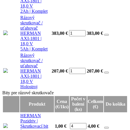
AXI-1801 |
18,0 V
2Ah | Komplet
Rázový
skrutkovač /
uťahovač
HERMAN
383,00 €
383,00
€
AXI-1801 |
18,0 V
5Ah | Komplet
Rázový
skrutkovač /
uťahovač
HERMAN
207,00 €
207,00
€
AXI-1801 |
18,0 V
Holostroj
Bity pre rázové skrutkovače
Bity pre rázové skrutkovače
Počet v
Cena
Celkom
Produkt
balení
Do košíka
(€/1ks)
(€)
(ks)
HERMAN
Pozidriv |
Skrutkovací bit
1,00 €
4,00
€