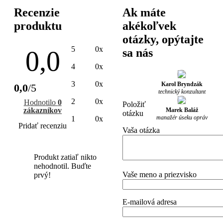
Recenzie
Ak máte
produktu
akékoľvek
otázky, opýtajte
5
0x
0,0
sa nás
4
0x
3
0x
Karol Bryndzák
0,0
/5
technický konzultant
2
0x
Hodnotilo
0
Položiť
zákazníkov
Marek Baláž
otázku
manažér úseku opráv
1
0x
Pridať recenziu
Vaša otázka
Produkt zatiaľ nikto
nehodnotil. Buďte
Vaše meno a priezvisko
prvý!
E-mailová adresa