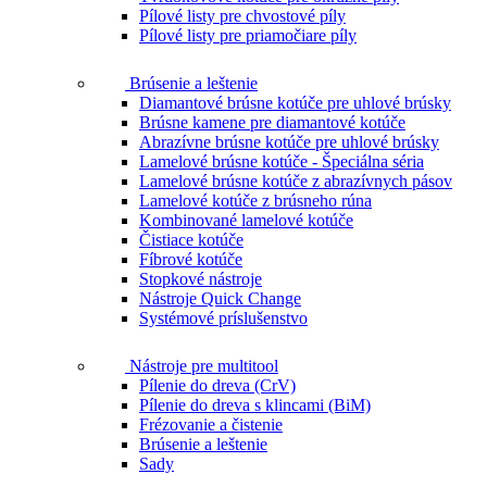
Pílové listy pre chvostové píly
Pílové listy pre priamočiare píly
Brúsenie a leštenie
Diamantové brúsne kotúče pre uhlové brúsky
Brúsne kamene pre diamantové kotúče
Abrazívne brúsne kotúče pre uhlové brúsky
Lamelové brúsne kotúče - Špeciálna séria
Lamelové brúsne kotúče z abrazívnych pásov
Lamelové kotúče z brúsneho rúna
Kombinované lamelové kotúče
Čistiace kotúče
Fíbrové kotúče
Stopkové nástroje
Nástroje Quick Change
Systémové príslušenstvo
Nástroje pre multitool
Pílenie do dreva (CrV)
Pílenie do dreva s klincami (BiM)
Frézovanie a čistenie
Brúsenie a leštenie
Sady