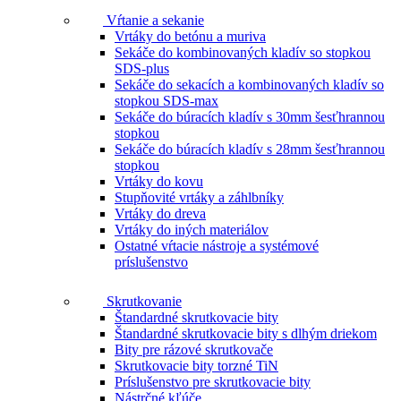
Vŕtanie a sekanie
Vrtáky do betónu a muriva
Sekáče do kombinovaných kladív so stopkou
SDS-plus
Sekáče do sekacích a kombinovaných kladív so
stopkou SDS-max
Sekáče do búracích kladív s 30mm šesťhrannou
stopkou
Sekáče do búracích kladív s 28mm šesťhrannou
stopkou
Vrtáky do kovu
Stupňovité vrtáky a záhlbníky
Vrtáky do dreva
Vrtáky do iných materiálov
Ostatné vŕtacie nástroje a systémové
príslušenstvo
Skrutkovanie
Štandardné skrutkovacie bity
Štandardné skrutkovacie bity s dlhým driekom
Bity pre rázové skrutkovače
Skrutkovacie bity torzné TiN
Príslušenstvo pre skrutkovacie bity
Nástrčné kľúče