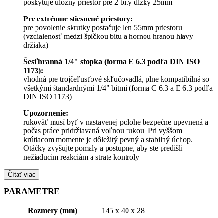
poskytuje úložný priestor pre 2 bity dĺžky 25mm
Pre extrémne stiesnené priestory:
pre povolenie skrutky postačuje len 55mm priestoru
(vzdialenosť medzi špičkou bitu a hornou hranou hlavy
držiaka)
Šesťhranná 1/4" stopka (forma E 6.3 podľa DIN ISO
1173):
vhodná pre trojčeľusťové skľučovadlá, plne kompatibilná so
všetkými štandardnými 1/4" bitmi (forma C 6.3 a E 6.3 podľa
DIN ISO 1173)
Upozornenie:
rukoväť musí byť v nastavenej polohe bezpečne upevnená a
počas práce pridržiavaná voľnou rukou. Pri vyššom
krútiacom momente je dôležitý pevný a stabilný úchop.
Otáčky zvyšujte pomaly a postupne, aby ste predišli
nežiaducim reakciám a strate kontroly
Čítať viac
PARAMETRE
Rozmery (mm)
145 x 40 x 28