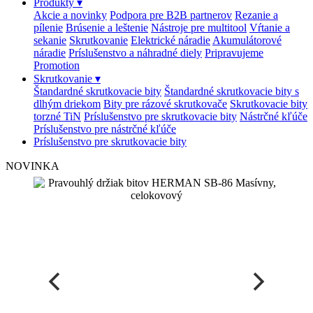
Produkty
▾
Akcie a novinky
Podpora pre B2B partnerov
Rezanie a
pílenie
Brúsenie a leštenie
Nástroje pre multitool
Vŕtanie a
sekanie
Skrutkovanie
Elektrické náradie
Akumulátorové
náradie
Príslušenstvo a náhradné diely
Pripravujeme
Promotion
Skrutkovanie
▾
Štandardné skrutkovacie bity
Štandardné skrutkovacie bity s
dlhým driekom
Bity pre rázové skrutkovače
Skrutkovacie bity
torzné TiN
Príslušenstvo pre skrutkovacie bity
Nástrčné kľúče
Príslušenstvo pre nástrčné kľúče
Príslušenstvo pre skrutkovacie bity
NOVINKA