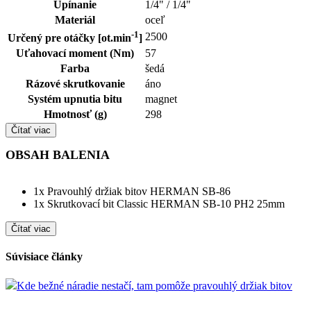
Upínanie
1/4" / 1/4"
Materiál
oceľ
-1
2500
Určený pre otáčky [ot.min
]
Uťahovací moment (Nm)
57
Farba
šedá
Rázové skrutkovanie
áno
Systém upnutia bitu
magnet
Hmotnosť (g)
298
Čítať viac
OBSAH BALENIA
1x Pravouhlý držiak bitov HERMAN SB-86
1x Skrutkovací bit Classic HERMAN SB-10 PH2 25mm
Čítať viac
Súvisiace články
Kde bežné náradie nestačí, tam pomôže pravouhlý držiak bitov