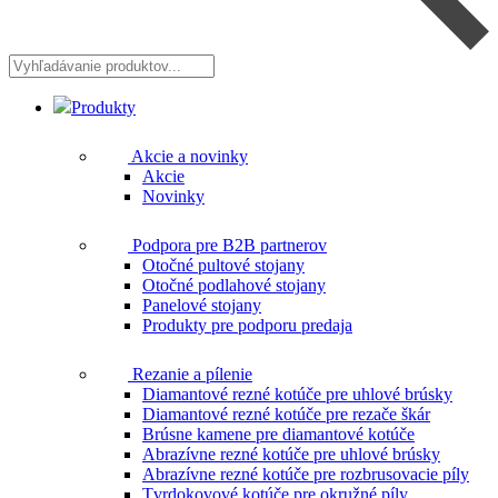
Vyhľadávanie
produktov...
Produkty
Akcie a novinky
Akcie
Novinky
Podpora pre B2B partnerov
Otočné pultové stojany
Otočné podlahové stojany
Panelové stojany
Produkty pre podporu predaja
Rezanie a pílenie
Diamantové rezné kotúče pre uhlové brúsky
Diamantové rezné kotúče pre rezače škár
Brúsne kamene pre diamantové kotúče
Abrazívne rezné kotúče pre uhlové brúsky
Abrazívne rezné kotúče pre rozbrusovacie píly
Tvrdokovové kotúče pre okružné píly