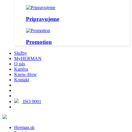
Pripravujeme
Promotion
Služby
MyHERMAN
O nás
Kariéra
Know-How
Kontakt
ISO 9001
Herman.sk