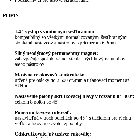
POPIS
1/4" výstup s vnútorným šesťhranom:
kompatibilný so všetkými normalizovanými šesťhrannými
stopkami nástavcov a nástrojov s priemerom 6,3mm
Silný neodýmový permanentný magnet:
zabezpečuje spoľahlivé uchytenie a rýchlu výmenu bitov
alebo nástrojov
Masívna celokovová konštrukcia:
určená pre otáčky do 2 500 ot./min a uťahovací moment až
57Nm
Nastavenie polohy skrutkovacej hlavy v rozsahu 0°–360°:
celkom 8 polôh po 45°
Pomocná kovová rukoväť:
nastaviteľná v troch polohách po 45°, s tlačidlom pre rýchlu
voľbu a fixovanie zvolenej polohy
Odskrutkovateľný uzáver rukoväte: