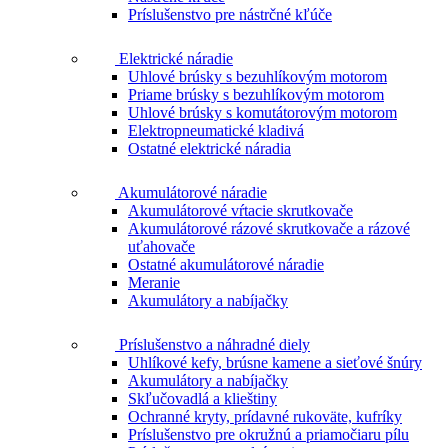
Príslušenstvo pre nástrčné kľúče
Elektrické náradie
Uhlové brúsky s bezuhlíkovým motorom
Priame brúsky s bezuhlíkovým motorom
Uhlové brúsky s komutátorovým motorom
Elektropneumatické kladivá
Ostatné elektrické náradia
Akumulátorové náradie
Akumulátorové vŕtacie skrutkovače
Akumulátorové rázové skrutkovače a rázové
uťahovače
Ostatné akumulátorové náradie
Meranie
Akumulátory a nabíjačky
Príslušenstvo a náhradné diely
Uhlíkové kefy, brúsne kamene a sieťové šnúry
Akumulátory a nabíjačky
Skľučovadlá a klieštiny
Ochranné kryty, prídavné rukoväte, kufríky
Príslušenstvo pre okružnú a priamočiaru pílu