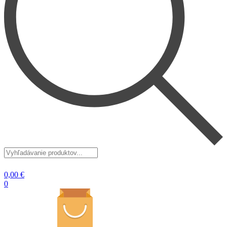
Vyhľadávanie
produktov...
0,00
€
0