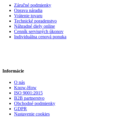
Záručné podmienky
Oprava náradia
Vrátenie tovaru
Technické poradenstvo
Náhradné diely online
Cenník servisných úkonov
Individuálna cenová ponuka
Informácie
O nás
Know-How
ISO 9001:2015
B2B partnerstvo
Obchodné podmienky
GDPR
Nastavenie cookies