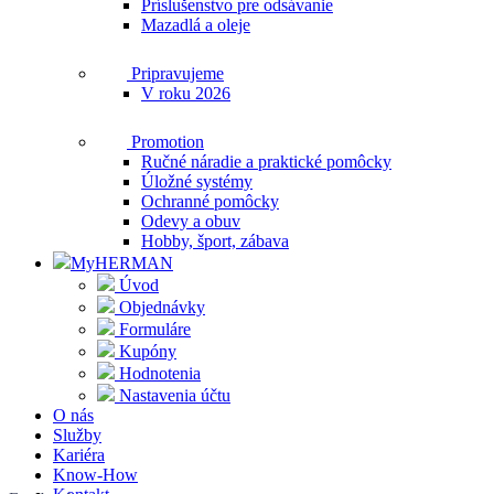
Príslušenstvo pre odsávanie
Mazadlá a oleje
Pripravujeme
V roku 2026
Promotion
Ručné náradie a praktické pomôcky
Úložné systémy
Ochranné pomôcky
Odevy a obuv
Hobby, šport, zábava
MyHERMAN
Úvod
Objednávky
Formuláre
Kupóny
Hodnotenia
Nastavenia účtu
O nás
Služby
Kariéra
Know-How