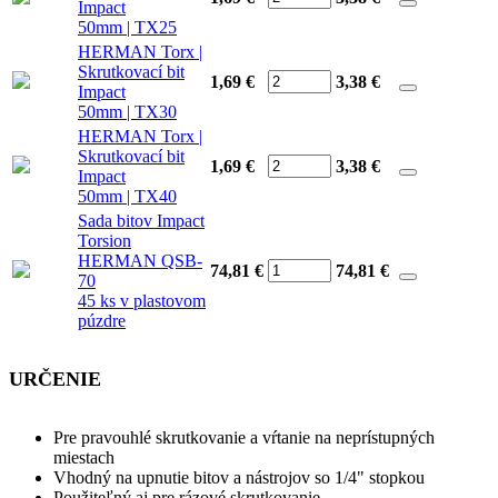
Impact
50mm | TX25
HERMAN Torx |
Skrutkovací bit
1,69 €
3,38
€
Impact
50mm | TX30
HERMAN Torx |
Skrutkovací bit
1,69 €
3,38
€
Impact
50mm | TX40
Sada bitov Impact
Torsion
HERMAN QSB-
74,81 €
74,81
€
70
45 ks v plastovom
púzdre
URČENIE
Pre pravouhlé skrutkovanie a vŕtanie na neprístupných
miestach
Vhodný na upnutie bitov a nástrojov so 1/4" stopkou
Použiteľný aj pre rázové skrutkovanie