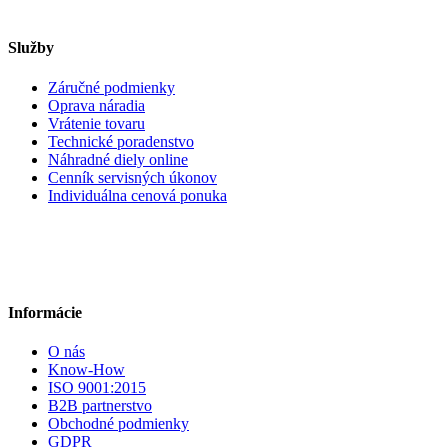
Služby
Záručné podmienky
Oprava náradia
Vrátenie tovaru
Technické poradenstvo
Náhradné diely online
Cenník servisných úkonov
Individuálna cenová ponuka
Informácie
O nás
Know-How
ISO 9001:2015
B2B partnerstvo
Obchodné podmienky
GDPR