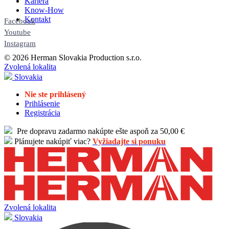
Kariéra
Know-How
Kontakt
Facebook
Youtube
Instagram
© 2026 Herman Slovakia Production s.r.o.
Zvolená lokalita
Slovakia
Nie ste prihlásený
Prihlásenie
Registrácia
Pre dopravu zadarmo nakúpte ešte aspoň za 50,00 €
Plánujete nakúpiť viac?
Vyžiadajte si ponuku
Zvolená lokalita
Slovakia