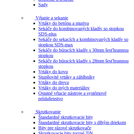
Sady
Vŕtanie a sekanie
Vrtáky do betónu a muriva
Sekáče do kombinovaných kladív so stopkou
SDS-plus
Sekáče do sekacích a kombinovaných kladív so
stopkou SDS-max
Sekáče do búracích kladív s 30mm šesťhrannou
stopkou
Sekáče do búracích kladív s 28mm šesťhrannou
stopkou
Vrtáky do kovu
Stupňovité vrtáky a záhlbníky
Vrtáky do dreva
Vrtáky do iných materiálov
Ostatné vŕtacie nástroje a systémové
príslušenstvo
Skrutkovanie
Štandardné skrutkovacie bity
Štandardné skrutkovacie bity s dlhým driekom
Bity pre rázové skrutkovače
Skrutkovacie bity torzné TiN