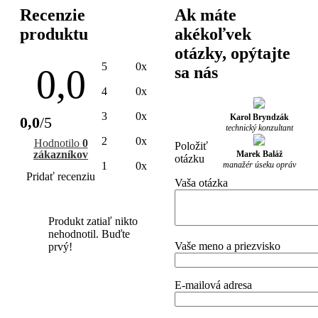
Recenzie
Ak máte
produktu
akékoľvek
otázky, opýtajte
5
0x
0,0
sa nás
4
0x
3
0x
Karol Bryndzák
0,0
/5
technický konzultant
2
0x
Hodnotilo
0
Položiť
zákazníkov
Marek Baláž
otázku
manažér úseku opráv
1
0x
Pridať recenziu
Vaša otázka
Produkt zatiaľ nikto
nehodnotil. Buďte
Vaše meno a priezvisko
prvý!
E-mailová adresa