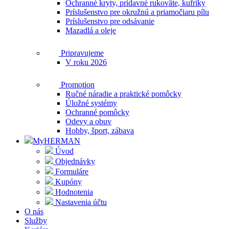
Ochranné kryty, prídavné rukoväte, kufríky
Príslušenstvo pre okružnú a priamočiaru pílu
Príslušenstvo pre odsávanie
Mazadlá a oleje
Pripravujeme
V roku 2026
Promotion
Ručné náradie a praktické pomôcky
Úložné systémy
Ochranné pomôcky
Odevy a obuv
Hobby, šport, zábava
MyHERMAN
Úvod
Objednávky
Formuláre
Kupóny
Hodnotenia
Nastavenia účtu
O nás
Služby