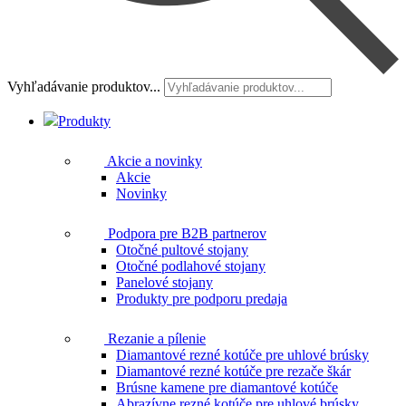
Vyhľadávanie produktov...
Produkty
Akcie a novinky
Akcie
Novinky
Podpora pre B2B partnerov
Otočné pultové stojany
Otočné podlahové stojany
Panelové stojany
Produkty pre podporu predaja
Rezanie a pílenie
Diamantové rezné kotúče pre uhlové brúsky
Diamantové rezné kotúče pre rezače škár
Brúsne kamene pre diamantové kotúče
Abrazívne rezné kotúče pre uhlové brúsky