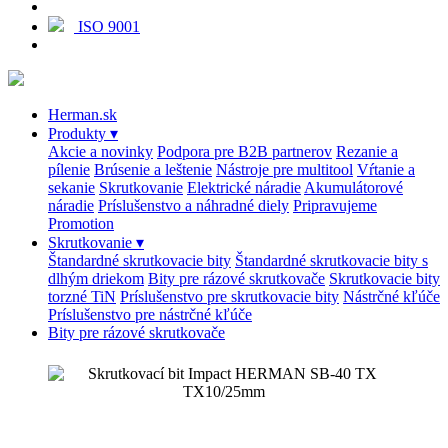
ISO 9001
Herman.sk
Produkty
▾
Akcie a novinky
Podpora pre B2B partnerov
Rezanie a
pílenie
Brúsenie a leštenie
Nástroje pre multitool
Vŕtanie a
sekanie
Skrutkovanie
Elektrické náradie
Akumulátorové
náradie
Príslušenstvo a náhradné diely
Pripravujeme
Promotion
Skrutkovanie
▾
Štandardné skrutkovacie bity
Štandardné skrutkovacie bity s
dlhým driekom
Bity pre rázové skrutkovače
Skrutkovacie bity
torzné TiN
Príslušenstvo pre skrutkovacie bity
Nástrčné kľúče
Príslušenstvo pre nástrčné kľúče
Bity pre rázové skrutkovače