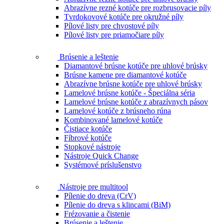
Abrazívne rezné kotúče pre rozbrusovacie píly
Tvrdokovové kotúče pre okružné píly
Pílové listy pre chvostové píly
Pílové listy pre priamočiare píly
Brúsenie a leštenie
Diamantové brúsne kotúče pre uhlové brúsky
Brúsne kamene pre diamantové kotúče
Abrazívne brúsne kotúče pre uhlové brúsky
Lamelové brúsne kotúče - Špeciálna séria
Lamelové brúsne kotúče z abrazívnych pásov
Lamelové kotúče z brúsneho rúna
Kombinované lamelové kotúče
Čistiace kotúče
Fíbrové kotúče
Stopkové nástroje
Nástroje Quick Change
Systémové príslušenstvo
Nástroje pre multitool
Pílenie do dreva (CrV)
Pílenie do dreva s klincami (BiM)
Frézovanie a čistenie
Brúsenie a leštenie