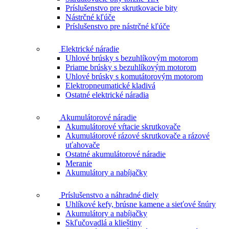
Príslušenstvo pre skrutkovacie bity
Nástrčné kľúče
Príslušenstvo pre nástrčné kľúče
Elektrické náradie
Uhlové brúsky s bezuhlíkovým motorom
Priame brúsky s bezuhlíkovým motorom
Uhlové brúsky s komutátorovým motorom
Elektropneumatické kladivá
Ostatné elektrické náradia
Akumulátorové náradie
Akumulátorové vŕtacie skrutkovače
Akumulátorové rázové skrutkovače a rázové
uťahovače
Ostatné akumulátorové náradie
Meranie
Akumulátory a nabíjačky
Príslušenstvo a náhradné diely
Uhlíkové kefy, brúsne kamene a sieťové šnúry
Akumulátory a nabíjačky
Skľučovadlá a klieštiny