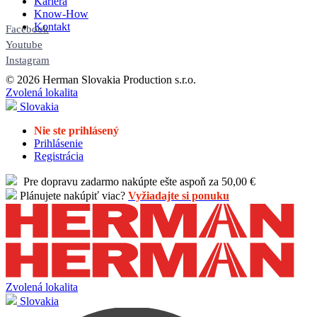
Kariéra
Know-How
Kontakt
Facebook
Youtube
Instagram
© 2026 Herman Slovakia Production s.r.o.
Zvolená lokalita
Slovakia
Nie ste prihlásený
Prihlásenie
Registrácia
Pre dopravu zadarmo nakúpte ešte aspoň za 50,00 €
Plánujete nakúpiť viac?
Vyžiadajte si ponuku
Zvolená lokalita
Slovakia