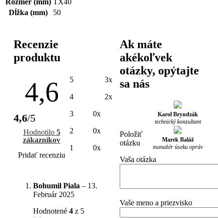
Rozmer (mm)
TX40
Dĺžka (mm)
50
Recenzie
Ak máte
produktu
akékoľvek
otázky, opýtajte
5
3x
4,6
sa nás
4
2x
3
0x
Karol Bryndzák
4,6
/5
technický konzultant
2
0x
Hodnotilo
5
Položiť
zákazníkov
Marek Baláž
otázku
manažér úseku opráv
1
0x
Pridať recenziu
Vaša otázka
Bohumil Piala
–
13.
Február 2025
Vaše meno a priezvisko
Hodnotené
4
z 5