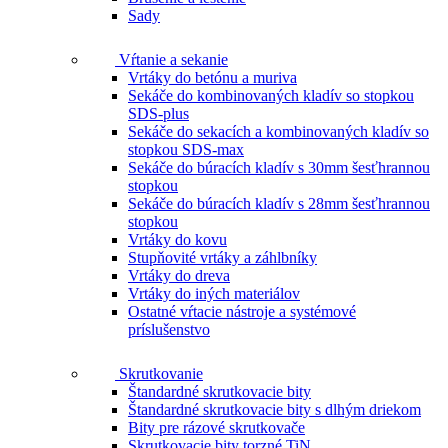
Sady
Vŕtanie a sekanie
Vrtáky do betónu a muriva
Sekáče do kombinovaných kladív so stopkou
SDS-plus
Sekáče do sekacích a kombinovaných kladív so
stopkou SDS-max
Sekáče do búracích kladív s 30mm šesťhrannou
stopkou
Sekáče do búracích kladív s 28mm šesťhrannou
stopkou
Vrtáky do kovu
Stupňovité vrtáky a záhlbníky
Vrtáky do dreva
Vrtáky do iných materiálov
Ostatné vŕtacie nástroje a systémové
príslušenstvo
Skrutkovanie
Štandardné skrutkovacie bity
Štandardné skrutkovacie bity s dlhým driekom
Bity pre rázové skrutkovače
Skrutkovacie bity torzné TiN