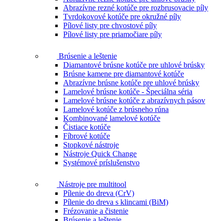
Abrazívne rezné kotúče pre rozbrusovacie píly
Tvrdokovové kotúče pre okružné píly
Pílové listy pre chvostové píly
Pílové listy pre priamočiare píly
Brúsenie a leštenie
Diamantové brúsne kotúče pre uhlové brúsky
Brúsne kamene pre diamantové kotúče
Abrazívne brúsne kotúče pre uhlové brúsky
Lamelové brúsne kotúče - Špeciálna séria
Lamelové brúsne kotúče z abrazívnych pásov
Lamelové kotúče z brúsneho rúna
Kombinované lamelové kotúče
Čistiace kotúče
Fíbrové kotúče
Stopkové nástroje
Nástroje Quick Change
Systémové príslušenstvo
Nástroje pre multitool
Pílenie do dreva (CrV)
Pílenie do dreva s klincami (BiM)
Frézovanie a čistenie
Brúsenie a leštenie