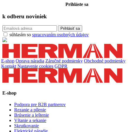
Prihláste sa
k odberu
noviniek
súhlasím so
spracovaním osobných údajov
E-shop
Oprava náradia
Záručné podmienky
Obchodné podmienky
Kontakt
Nastavenie cookies
GDPR
E-shop
Podpora pre B2B partnerov
Rezanie a pílenie
Brúsenie a leštenie
Vŕtanie a sekanie
Skrutkovanie
Elektrické náradie