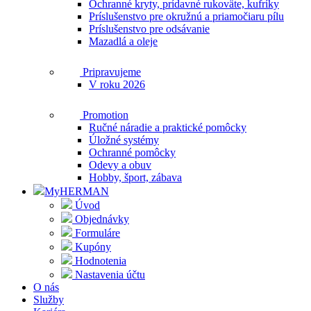
Ochranné kryty, prídavné rukoväte, kufríky
Príslušenstvo pre okružnú a priamočiaru pílu
Príslušenstvo pre odsávanie
Mazadlá a oleje
Pripravujeme
V roku 2026
Promotion
Ručné náradie a praktické pomôcky
Úložné systémy
Ochranné pomôcky
Odevy a obuv
Hobby, šport, zábava
MyHERMAN
Úvod
Objednávky
Formuláre
Kupóny
Hodnotenia
Nastavenia účtu
O nás
Služby