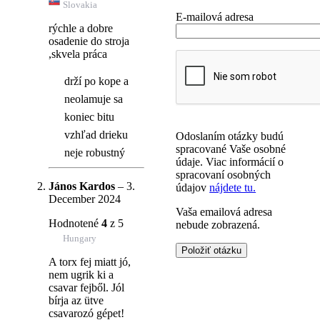
Slovakia
E-mailová adresa
rýchle a dobre
osadenie do stroja
,skvela práca
drží po kope a
neolamuje sa
koniec bitu
vzhľad drieku
Odoslaním otázky budú
spracované Vaše osobné
neje robustný
údaje. Viac informácií o
spracovaní osobných
János Kardos
–
3.
údajov
nájdete tu.
December 2024
Vaša emailová adresa
Hodnotené
4
z 5
nebude zobrazená.
Hungary
A torx fej miatt jó,
nem ugrik ki a
csavar fejből. Jól
bírja az ütve
csavarozó gépet!