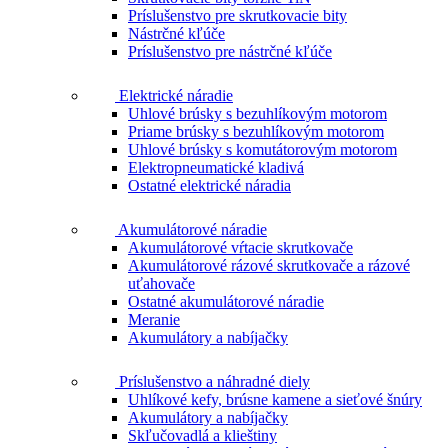
Príslušenstvo pre skrutkovacie bity
Nástrčné kľúče
Príslušenstvo pre nástrčné kľúče
Elektrické náradie
Uhlové brúsky s bezuhlíkovým motorom
Priame brúsky s bezuhlíkovým motorom
Uhlové brúsky s komutátorovým motorom
Elektropneumatické kladivá
Ostatné elektrické náradia
Akumulátorové náradie
Akumulátorové vŕtacie skrutkovače
Akumulátorové rázové skrutkovače a rázové
uťahovače
Ostatné akumulátorové náradie
Meranie
Akumulátory a nabíjačky
Príslušenstvo a náhradné diely
Uhlíkové kefy, brúsne kamene a sieťové šnúry
Akumulátory a nabíjačky
Skľučovadlá a klieštiny