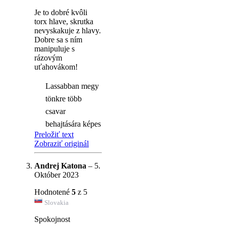
Je to dobré kvôli
torx hlave, skrutka
nevyskakuje z hlavy.
Dobre sa s ním
manipuluje s
rázovým
uťahovákom!
Lassabban megy
tönkre több
csavar
behajtására képes
Preložiť text
Zobraziť originál
Andrej Katona
–
5.
Október 2023
Hodnotené
5
z 5
Slovakia
Spokojnost