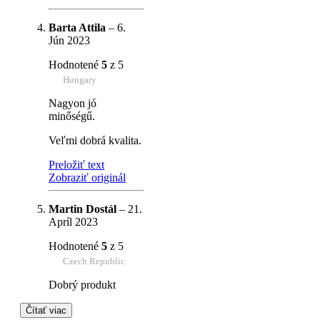
Barta Attila
–
6.
Jún 2023
Hodnotené
5
z 5
Hungary
Nagyon jó
minőségű.
Veľmi dobrá kvalita.
Preložiť text
Zobraziť originál
Martin Dostál
–
21.
Apríl 2023
Hodnotené
5
z 5
Czech Republic
Dobrý produkt
Čítať viac