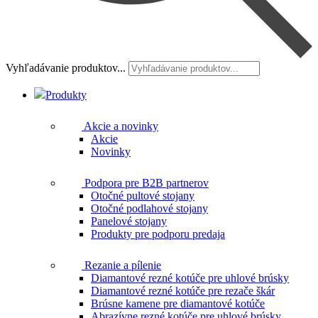
Vyhľadávanie produktov...
Produkty
Akcie a novinky
Akcie
Novinky
Podpora pre B2B partnerov
Otočné pultové stojany
Otočné podlahové stojany
Panelové stojany
Produkty pre podporu predaja
Rezanie a pílenie
Diamantové rezné kotúče pre uhlové brúsky
Diamantové rezné kotúče pre rezače škár
Brúsne kamene pre diamantové kotúče
Abrazívne rezné kotúče pre uhlové brúsky