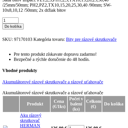
/25mm/50mm; PH2,PZ2,TX10,15,20,25,30,40 /90mm; SW-
10x8,10,12 /50mm; 2x držiak bitov
Do košíka
SKU:
97170103
Kategória tovaru:
Bity pre rázové skrutkovače
Pre tento produkt získavate dopravu zadarmo!
Bezpečné a rýchle doručenie do 48 hodín.
Vhodné produkty
Akumulátorové rázové skrutkovače a rázové uťahovače
Akumulátorové rázové skrutkovače a rázové uťahovače
Akumulátorové rázové skrutkovače a rázové uťahovače
Počet v
Cena
Celkom
Produkt
balení
Do košíka
(€/1ks)
(€)
(ks)
Aku rázový
skrutkovač
HERMAN