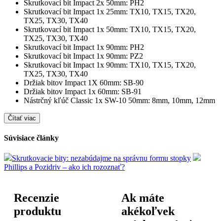
Skrutkovací bit Impact 2x 50mm: PH2
Skrutkovací bit Impact 1x 25mm: TX10, TX15, TX20,
TX25, TX30, TX40
Skrutkovací bit Impact 1x 50mm: TX10, TX15, TX20,
TX25, TX30, TX40
Skrutkovací bit Impact 1x 90mm: PH2
Skrutkovací bit Impact 1x 90mm: PZ2
Skrutkovací bit Impact 1x 90mm: TX10, TX15, TX20,
TX25, TX30, TX40
Držiak bitov Impact 1X 60mm: SB-90
Držiak bitov Impact 1x 60mm: SB-91
Nástrčný kľúč Classic 1x SW-10 50mm: 8mm, 10mm, 12mm
Čítať viac
Súvisiace články
Skrutkovacie bity: nezabúdajme na správnu formu stopky
Phillips a Pozidriv – ako ich rozoznať?
Recenzie
Ak máte
produktu
akékoľvek