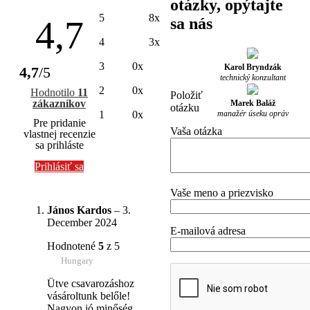
otázky, opýtajte
5
8x
4,7
sa nás
4
3x
3
0x
Karol Bryndzák
4,7
/5
technický konzultant
2
0x
Hodnotilo
11
Položiť
zákazníkov
Marek Baláž
otázku
manažér úseku opráv
1
0x
Pre pridanie
Vaša otázka
vlastnej recenzie
sa prihláste
Prihlásiť sa
Vaše meno a priezvisko
János Kardos
–
3.
December 2024
E-mailová adresa
Hodnotené
5
z 5
Hungary
Ütve csavarozáshoz
vásároltunk belőle!
Nagyon jó minőség