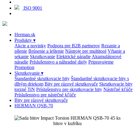
ISO 9001
Herman.sk
Produkty
▾
Akcie a novinky
Podpora pre B2B partnerov
Rezanie a
pílenie
Brúsenie a leštenie
Nástroje pre multitool
Vŕtanie a
sekanie
Skrutkovanie
Elektrické náradie
Akumulátorové
náradie
Príslušenstvo a náhradné diely
Pripravujeme
Promotion
Skrutkovanie
▾
Štandardné skrutkovacie bity
Štandardné skrutkovacie bity s
dlhým driekom
Bity pre rázové skrutkovače
Skrutkovacie bity
torzné TiN
Príslušenstvo pre skrutkovacie bity
Nástrčné kľúče
Príslušenstvo pre nástrčné kľúče
Bity pre rázové skrutkovače
HERMAN QSB-70