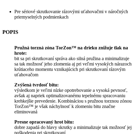
Pre sériové skrutkovanie rázovými uťahovačmi v náročných
priemyselných podmienkach
POPIS
Pružná torzná zóna TorZon™ na drieku znižuje tlak na
hrote:
bit sa pri skrutkovaní správa ako silná pružina a minimalizuje
sa tak možnosť jeho zlomenia aj pri veľmi vysokých nárazoch
krútiaceho momentu vznikajúcich pri skrutkovaní rázovým
uťahovačom
Zvýšená tvrdosť bitu:
výsledkom je veľmi nízke opotrebovanie a vysoká pevnosť,
avšak aj napriek optimalizovanému tepelnému spracovaniu
krehkejšie prevedenie. Kombináciou s pružnou torznou zónou
TorZon™ je však náchylnosť k zlomeniu bitu značne
eliminovaná
Presne opracovaný hrot bitu:
dobre zapadá do hlavy skrutky a minimalizuje tak možnosť jej
poškodenia pri skrutkovaní