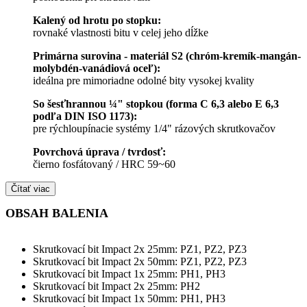
Kalený od hrotu po stopku:
rovnaké vlastnosti bitu v celej jeho dĺžke
Primárna surovina - materiál S2 (chróm-kremík-mangán-
molybdén-vanádiová oceľ):
ideálna pre mimoriadne odolné bity vysokej kvality
So šesťhrannou ¼" stopkou (forma C 6,3 alebo E 6,3
podľa DIN ISO 1173):
pre rýchloupínacie systémy 1/4" rázových skrutkovačov
Povrchová úprava / tvrdosť:
čierno fosfátovaný / HRC 59~60
Čítať viac
OBSAH BALENIA
Skrutkovací bit Impact 2x 25mm: PZ1, PZ2, PZ3
Skrutkovací bit Impact 2x 50mm: PZ1, PZ2, PZ3
Skrutkovací bit Impact 1x 25mm: PH1, PH3
Skrutkovací bit Impact 2x 25mm: PH2
Skrutkovací bit Impact 1x 50mm: PH1, PH3