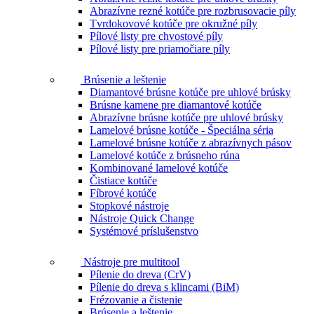
Abrazívne rezné kotúče pre rozbrusovacie píly
Tvrdokovové kotúče pre okružné píly
Pílové listy pre chvostové píly
Pílové listy pre priamočiare píly
Brúsenie a leštenie
Diamantové brúsne kotúče pre uhlové brúsky
Brúsne kamene pre diamantové kotúče
Abrazívne brúsne kotúče pre uhlové brúsky
Lamelové brúsne kotúče - Špeciálna séria
Lamelové brúsne kotúče z abrazívnych pásov
Lamelové kotúče z brúsneho rúna
Kombinované lamelové kotúče
Čistiace kotúče
Fíbrové kotúče
Stopkové nástroje
Nástroje Quick Change
Systémové príslušenstvo
Nástroje pre multitool
Pílenie do dreva (CrV)
Pílenie do dreva s klincami (BiM)
Frézovanie a čistenie
Brúsenie a leštenie