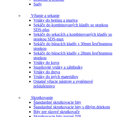
Sady
Vŕtanie a sekanie
Vrtáky do betónu a muriva
Sekáče do kombinovaných kladív so stopkou
SDS-plus
Sekáče do sekacích a kombinovaných kladív so
stopkou SDS-max
Sekáče do búracích kladív s 30mm šesťhrannou
stopkou
Sekáče do búracích kladív s 28mm šesťhrannou
stopkou
Vrtáky do kovu
Stupňovité vrtáky a záhlbníky
Vrtáky do dreva
Vrtáky do iných materiálov
Ostatné vŕtacie nástroje a systémové
príslušenstvo
Skrutkovanie
Štandardné skrutkovacie bity
Štandardné skrutkovacie bity s dlhým driekom
Bity pre rázové skrutkovače
Skrutkovacie bity torzné TiN