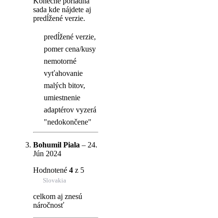
Konečne poriadna
sada kde nájdete aj
predĺžené verzie.
predĺžené verzie,
pomer cena/kusy
nemotorné
vyťahovanie
malých bitov,
umiestnenie
adaptérov vyzerá
"nedokončene"
Bohumil Piala
–
24.
Jún 2024
Hodnotené
4
z 5
Slovakia
celkom aj znesú
náročnosť