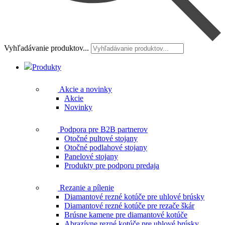
Vyhľadávanie produktov...
Produkty
Akcie a novinky
Akcie
Novinky
Podpora pre B2B partnerov
Otočné pultové stojany
Otočné podlahové stojany
Panelové stojany
Produkty pre podporu predaja
Rezanie a pílenie
Diamantové rezné kotúče pre uhlové brúsky
Diamantové rezné kotúče pre rezače škár
Brúsne kamene pre diamantové kotúče
Abrazívne rezné kotúče pre uhlové brúsky