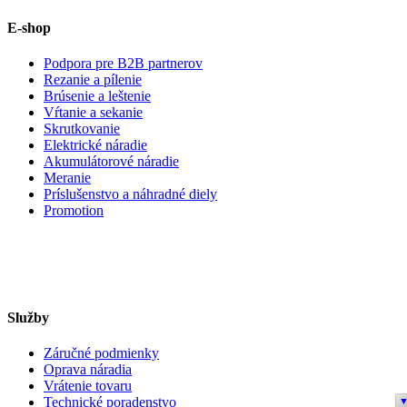
E-shop
Podpora pre B2B partnerov
Rezanie a pílenie
Brúsenie a leštenie
Vŕtanie a sekanie
Skrutkovanie
Elektrické náradie
Akumulátorové náradie
Meranie
Príslušenstvo a náhradné diely
Promotion
Služby
Záručné podmienky
Oprava náradia
Vrátenie tovaru
Technické poradenstvo