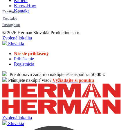
Kariéra
Know-How
Kontakt
Facebook
Youtube
Instagram
© 2026 Herman Slovakia Production s.r.o.
Zvolená lokalita
Slovakia
Nie ste prihlásený
Prihlásenie
Registrácia
Pre dopravu zadarmo nakúpte ešte aspoň za 50,00 €
Plánujete nakúpiť viac?
Vyžiadajte si ponuku
Zvolená lokalita
Slovakia