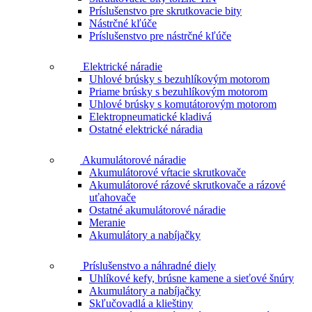
Príslušenstvo pre skrutkovacie bity
Nástrčné kľúče
Príslušenstvo pre nástrčné kľúče
Elektrické náradie
Uhlové brúsky s bezuhlíkovým motorom
Priame brúsky s bezuhlíkovým motorom
Uhlové brúsky s komutátorovým motorom
Elektropneumatické kladivá
Ostatné elektrické náradia
Akumulátorové náradie
Akumulátorové vŕtacie skrutkovače
Akumulátorové rázové skrutkovače a rázové
uťahovače
Ostatné akumulátorové náradie
Meranie
Akumulátory a nabíjačky
Príslušenstvo a náhradné diely
Uhlíkové kefy, brúsne kamene a sieťové šnúry
Akumulátory a nabíjačky
Skľučovadlá a klieštiny