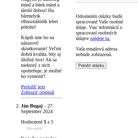
mind a bitek mind a
tároló doboz! Ha
bármelyik
Odoslaním otázky budú
elhasználódik lehet
spracované Vaše osobné
pótolni!
údaje. Viac informácií o
spracovaní osobných
Kúpili sme ho na
údajov
nájdete tu.
nárazové
skrutkovanie! Veľmi
Vaša emailová adresa
dobrá kvalita, bity aj
nebude zobrazená.
úložný box! Ak sa
niektorý z nich
opotrebuje, je možné
ho vymeniť!
Preložiť text
Zobraziť originál
Ján Bugaj
–
27.
September 2024
Hodnotené
5
z 5
Slovakia