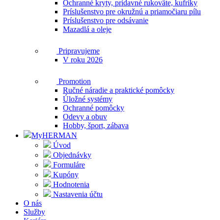
Ochranné kryty, prídavné rukoväte, kufríky
Príslušenstvo pre okružnú a priamočiaru pílu
Príslušenstvo pre odsávanie
Mazadlá a oleje
Pripravujeme
V roku 2026
Promotion
Ručné náradie a praktické pomôcky
Úložné systémy
Ochranné pomôcky
Odevy a obuv
Hobby, šport, zábava
MyHERMAN
Úvod
Objednávky
Formuláre
Kupóny
Hodnotenia
Nastavenia účtu
O nás
Služby