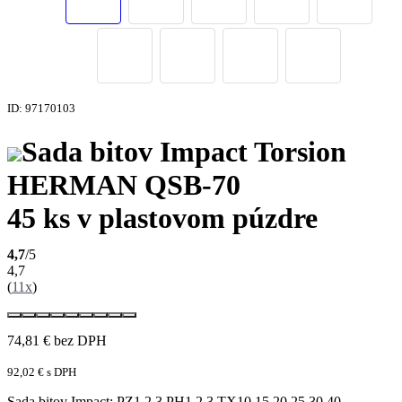
ID: 97170103
Sada bitov Impact Torsion
HERMAN QSB-70
45 ks v plastovom púzdre
4,7
/5
4,7
(
11x
)
74,81
€
bez DPH
92,02
€
s DPH
Sada bitov Impact: PZ1,2,3,PH1,2,3,TX10,15,20,25,30,40