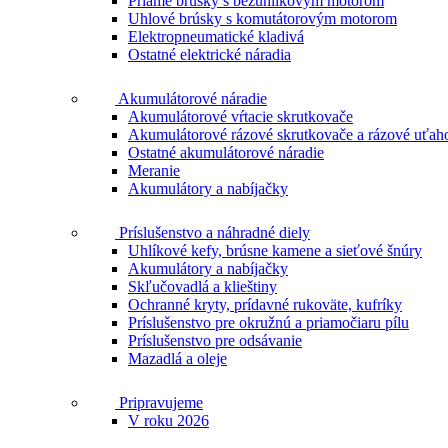
Priame brúsky s bezuhlíkovým motorom
Uhlové brúsky s komutátorovým motorom
Elektropneumatické kladivá
Ostatné elektrické náradia
Akumulátorové náradie
Akumulátorové vŕtacie skrutkovače
Akumulátorové rázové skrutkovače a rázové uťah
Ostatné akumulátorové náradie
Meranie
Akumulátory a nabíjačky
Príslušenstvo a náhradné diely
Uhlíkové kefy, brúsne kamene a sieťové šnúry
Akumulátory a nabíjačky
Skľučovadlá a klieštiny
Ochranné kryty, prídavné rukoväte, kufríky
Príslušenstvo pre okružnú a priamočiaru pílu
Príslušenstvo pre odsávanie
Mazadlá a oleje
Pripravujeme
V roku 2026