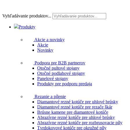
Vyhľadávanie produktov...
Produkty
Akcie a novinky
Akcie
Novinky
Podpora pre B2B partnerov
Otočné pultové stojany
Otočné podlahové stojany
Panelové stojany
Produkty pre podporu predaja
Rezanie a pílenie
Diamantové rezné kotúče pre uhlové brúsky
Diamantové rezné kotúče pre rezače škár
Brúsne kamene pre diamantové kotúče
Abrazívne rezné kotúče pre uhlové brúsky
Abrazívne rezné kotúče pre rozbrusovacie píly
Tvrdokovové kotúče pre okružné píly