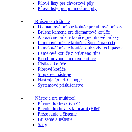
Pílové listy pre chvostové píly
Pílové listy pre priamočiare píly
Brúsenie a leštenie
Diamantové brúsne kotúče pre uhlové brúsky
Brúsne kamene pre diamantové kotúče
Abrazívne brúsne kotúče pre uhlové brúsky
Lamelové brúsne kotúče - Špeciálna séria
Lamelové brúsne kotúče z abrazívnych pásov
Lamelové kotúče z brúsneho rúna
Kombinované lamelové kotúče
Čistiace kotúče
Fíbrové kotúče
Stopkové nástroje
Nástroje Quick Change
Systémové príslušenstvo
Nástroje pre multitool
Pílenie do dreva (CrV)
Pílenie do dreva s klincami (BiM)
Frézovanie a čistenie
Brúsenie a leštenie
Sady