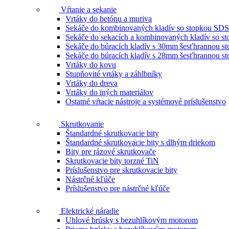
Vŕtanie a sekanie
Vrtáky do betónu a muriva
Sekáče do kombinovaných kladív so stopkou SDS
Sekáče do sekacích a kombinovaných kladív so 
Sekáče do búracích kladív s 30mm šesťhrannou s
Sekáče do búracích kladív s 28mm šesťhrannou s
Vrtáky do kovu
Stupňovité vrtáky a záhlbníky
Vrtáky do dreva
Vrtáky do iných materiálov
Ostatné vŕtacie nástroje a systémové príslušenstvo
Skrutkovanie
Štandardné skrutkovacie bity
Štandardné skrutkovacie bity s dlhým driekom
Bity pre rázové skrutkovače
Skrutkovacie bity torzné TiN
Príslušenstvo pre skrutkovacie bity
Nástrčné kľúče
Príslušenstvo pre nástrčné kľúče
Elektrické náradie
Uhlové brúsky s bezuhlíkovým motorom