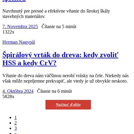
Navrhnutý pre presné a efektívne vŕtanie do širokej škály
stavebných materiálov.
7. Novembra 2025
Čítanie na 5 minút
1322x
Herman Nagypál
Špirálový vrták do dreva: kedy zvoliť
HSS a kedy CrV?
Vŕtanie do dreva nám väčšinou nerobí vrásky na čele. Niekedy nás
však môže nepríjemne prekvapiť, ale vtedy je už obvykle neskoro.
4. Októbra 2024
Čítanie na 6 minút
5828x
Načítať ďalšie
1
2
3
»