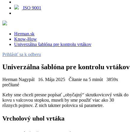
ISO 9001
Herman.sk
Know-How
Univerzálna šablóna pre kontrolu vrtákov
Prihlásiť sa k odberu
Univerzálna šablóna pre kontrolu vrtákov
Herman Nagypál
16. Mája 2025
Čítanie na 5 minút
3859x
prečítané
Keby sme chceli presne popísať „obyčajný“ skrutkovicový vrták do
kovu s valcovou stopkou, museli by sme použiť viac ako 30
rôznych pojmov. Z nich takmer polovica sú parametre.
Vrcholový uhol vrtáka