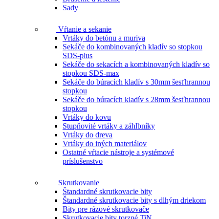
Sady
Vŕtanie a sekanie
Vrtáky do betónu a muriva
Sekáče do kombinovaných kladív so stopkou
SDS-plus
Sekáče do sekacích a kombinovaných kladív so
stopkou SDS-max
Sekáče do búracích kladív s 30mm šesťhrannou
stopkou
Sekáče do búracích kladív s 28mm šesťhrannou
stopkou
Vrtáky do kovu
Stupňovité vrtáky a záhlbníky
Vrtáky do dreva
Vrtáky do iných materiálov
Ostatné vŕtacie nástroje a systémové
príslušenstvo
Skrutkovanie
Štandardné skrutkovacie bity
Štandardné skrutkovacie bity s dlhým driekom
Bity pre rázové skrutkovače
Skrutkovacie bity torzné TiN