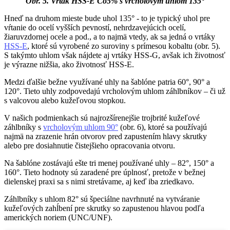
Obr. 5. Vrták HSS-E Co5% s vrcholovým uhlom 135°
Hneď na druhom mieste bude uhol 135° - to je typický uhol pre
vŕtanie do ocelí vyšších pevností, nehrdzavejúcich ocelí,
žiaruvzdornej ocele a pod., a to najmä vtedy, ak sa jedná o vrtáky
HSS-E
, ktoré sú vyrobené zo suroviny s prímesou kobaltu (obr. 5).
S takýmto uhlom však nájdete aj vrtáky HSS-G, avšak ich životnosť
je výrazne nižšia, ako životnosť HSS-E.
Medzi ďalšie bežne využívané uhly na šablóne patria 60°, 90° a
120°. Tieto uhly zodpovedajú vrcholovým uhlom záhlbníkov – či už
s valcovou alebo kužeľovou stopkou.
V našich podmienkach sú najrozšírenejšie trojbrité kužeľové
záhlbníky s
vrcholovým uhlom 90°
(obr. 6), ktoré sa používajú
najmä na zrazenie hrán otvorov pred zapustením hlavy skrutky
alebo pre dosiahnutie čistejšieho opracovania otvoru.
Na šablóne zostávajú ešte tri menej používané uhly – 82°, 150° a
160°. Tieto hodnoty sú zaradené pre úplnosť, pretože v bežnej
dielenskej praxi sa s nimi stretávame, aj keď iba zriedkavo.
Záhlbníky s uhlom 82° sú špeciálne navrhnuté na vytváranie
kužeľových zahĺbení pre skrutky so zapustenou hlavou podľa
amerických noriem (UNC/UNF).