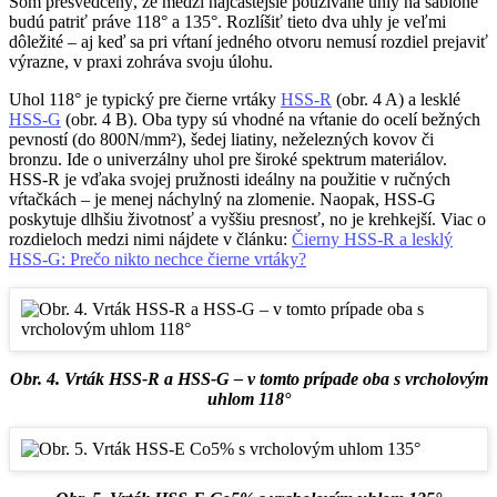
Som presvedčený, že medzi najčastejšie používané uhly na šablóne
budú patriť práve 118° a 135°. Rozlíšiť tieto dva uhly je veľmi
dôležité – aj keď sa pri vŕtaní jedného otvoru nemusí rozdiel prejaviť
výrazne, v praxi zohráva svoju úlohu.
Uhol 118° je typický pre čierne vrtáky
HSS-R
(obr. 4 A) a lesklé
HSS-G
(obr. 4 B). Oba typy sú vhodné na vŕtanie do ocelí bežných
pevností (do 800N/mm²), šedej liatiny, neželezných kovov či
bronzu. Ide o univerzálny uhol pre široké spektrum materiálov.
HSS-R je vďaka svojej pružnosti ideálny na použitie v ručných
vŕtačkách – je menej náchylný na zlomenie. Naopak, HSS-G
poskytuje dlhšiu životnosť a vyššiu presnosť, no je krehkejší. Viac o
rozdieloch medzi nimi nájdete v článku:
Čierny HSS-R a lesklý
HSS-G: Prečo nikto nechce čierne vrtáky?
Obr. 4. Vrták HSS-R a HSS-G – v tomto prípade oba s vrcholovým
uhlom 118°