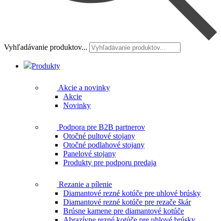
Vyhľadávanie produktov...
Produkty
Akcie a novinky
Akcie
Novinky
Podpora pre B2B partnerov
Otočné pultové stojany
Otočné podlahové stojany
Panelové stojany
Produkty pre podporu predaja
Rezanie a pílenie
Diamantové rezné kotúče pre uhlové brúsky
Diamantové rezné kotúče pre rezače škár
Brúsne kamene pre diamantové kotúče
Abrazívne rezné kotúče pre uhlové brúsky