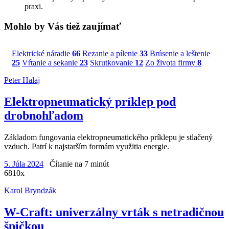
praxi.
Mohlo by Vás tiež zaujímať
Elektrické náradie
66
Rezanie a pílenie
33
Brúsenie a leštenie
25
Vŕtanie a sekanie
23
Skrutkovanie
12
Zo života firmy
8
Peter Halaj
Elektropneumatický príklep pod
drobnohľadom
Základom fungovania elektropneumatického príklepu je stlačený
vzduch. Patrí k najstarším formám využitia energie.
5. Júla 2024
Čítanie na 7 minút
6810x
Karol Bryndzák
W-Craft: univerzálny vrták s netradičnou
špičkou