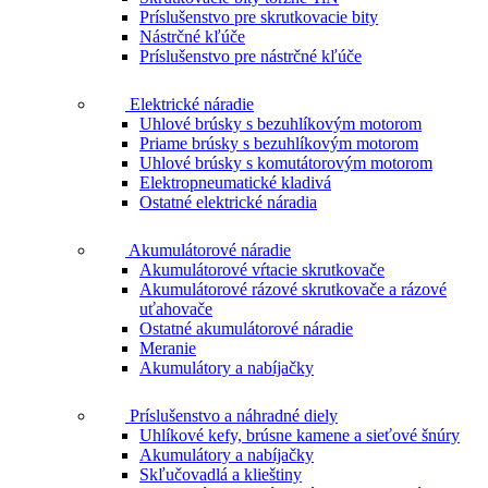
Príslušenstvo pre skrutkovacie bity
Nástrčné kľúče
Príslušenstvo pre nástrčné kľúče
Elektrické náradie
Uhlové brúsky s bezuhlíkovým motorom
Priame brúsky s bezuhlíkovým motorom
Uhlové brúsky s komutátorovým motorom
Elektropneumatické kladivá
Ostatné elektrické náradia
Akumulátorové náradie
Akumulátorové vŕtacie skrutkovače
Akumulátorové rázové skrutkovače a rázové
uťahovače
Ostatné akumulátorové náradie
Meranie
Akumulátory a nabíjačky
Príslušenstvo a náhradné diely
Uhlíkové kefy, brúsne kamene a sieťové šnúry
Akumulátory a nabíjačky
Skľučovadlá a klieštiny