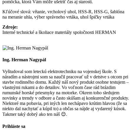
pomôcka, ktorá Vám môže ušetriť čas aj starosti.
Kľúčové slová: vŕtanie, vrcholový uhol, HSS-R, HSS-G, šablóna
na meranie uhla, výber správneho vrtáka, uhol špičky vrtáka
Zdroje:
Interné technické a školiace materiály spoločnosti HERMAN
Ing. Herman Nagypál
Vyštudoval som leteckú elektrotechniku na vojenskej škole. S
náradím a nástrojmi som sa naučil pracovať už v detstve s otcom pri
stavbe rodinného domu. Každý náš nový produkt osobne testujem –
vlastnými rukami a do detailov. Vo voľnom čase rád brázdim
rumunské horské priesmyky na motorke. Okrem toho sledujem
novinky a trendy v odbore a často skúšam aj konkurenčné produkty.
Niektoré ma pobavia, pri iných len nechápavo krútim hlavou (že sa
niekto dal nachytať a kúpil to) a občas sa nájde aj vydarený kúsok.
Takmer taký dobrý ako ten náš 😊.
Prihláste sa