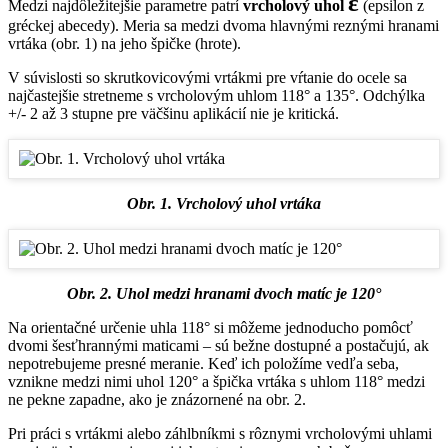
ε
Medzi najdôležitejšie parametre patrí
vrcholový uhol
(epsilon z
gréckej abecedy). Meria sa medzi dvoma hlavnými reznými hranami
vrtáka (obr. 1) na jeho špičke (hrote).
V súvislosti so skrutkovicovými vrtákmi pre vŕtanie do ocele sa
najčastejšie stretneme s vrcholovým uhlom 118° a 135°. Odchýlka
+/- 2 až 3 stupne pre väčšinu aplikácií nie je kritická.
Obr. 1. Vrcholový uhol vrtáka
Obr. 2. Uhol medzi hranami dvoch matíc je 120°
Na orientačné určenie uhla 118° si môžeme jednoducho pomôcť
dvomi šesťhrannými maticami – sú bežne dostupné a postačujú, ak
nepotrebujeme presné meranie. Keď ich položíme vedľa seba,
vznikne medzi nimi uhol 120° a špička vrtáka s uhlom 118° medzi
ne pekne zapadne, ako je znázornené na obr. 2.
Pri práci s vrtákmi alebo záhlbníkmi s rôznymi vrcholovými uhlami