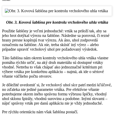
Obr. 3. Kovová šablóna pre kontrolu vrcholového uhla vrtáka
Použitie šablóny je veľmi jednoduché: vrták sa priloží tak, aby sa
jeho hrot dotýkal výrezu na šablóne. Následne sa porovná, či rezné
hrany presne kopírujú tvar výrezu. Ak áno, uhol zodpovedá
označeniu na šablóne. Ak nie, treba skúsiť iný výrez – alebo
prípadne upraviť vrcholový uhol pre požadovaný výsledok.
Táto šablóna nám okrem kontroly vrcholového uhla vrtáka vlastne
pomáha rýchlo určiť, na aký druh materiálu sú dostupné vrtáky
vhodné. Netreba to však chápať ako jednoznačné kritérium pri
výbere vrtáka pre konkrétnu aplikáciu – najmä, ak ide o sériové
vŕtanie väčšieho počtu otvorov.
Je dôležité uvedomiť si, že vrcholový uhol síce patrí medzi kľúčové,
no zďaleka nie jediné parametre vrtáka. Pre efektívne vŕtanie
potrebujeme okrem iného správnu formu výbrusu špičky, vhodný
uhol sklonu špirály, vhodnú surovinu a podobne. Inými slovami –
nájsť správny vrták pre danú aplikáciu nie je vždy jednoduché.
Pre rýchlu orientáciu nám však šablóna postačí.