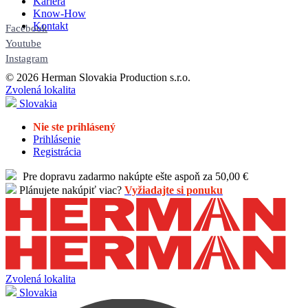
Kariéra
Know-How
Kontakt
Facebook
Youtube
Instagram
© 2026 Herman Slovakia Production s.r.o.
Zvolená lokalita
Slovakia
Nie ste prihlásený
Prihlásenie
Registrácia
Pre dopravu zadarmo nakúpte ešte aspoň za 50,00 €
Plánujete nakúpiť viac?
Vyžiadajte si ponuku
Zvolená lokalita
Slovakia