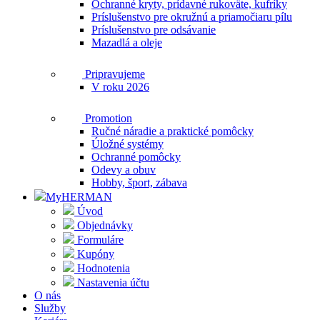
Ochranné kryty, prídavné rukoväte, kufríky
Príslušenstvo pre okružnú a priamočiaru pílu
Príslušenstvo pre odsávanie
Mazadlá a oleje
Pripravujeme
V roku 2026
Promotion
Ručné náradie a praktické pomôcky
Úložné systémy
Ochranné pomôcky
Odevy a obuv
Hobby, šport, zábava
MyHERMAN
Úvod
Objednávky
Formuláre
Kupóny
Hodnotenia
Nastavenia účtu
O nás
Služby