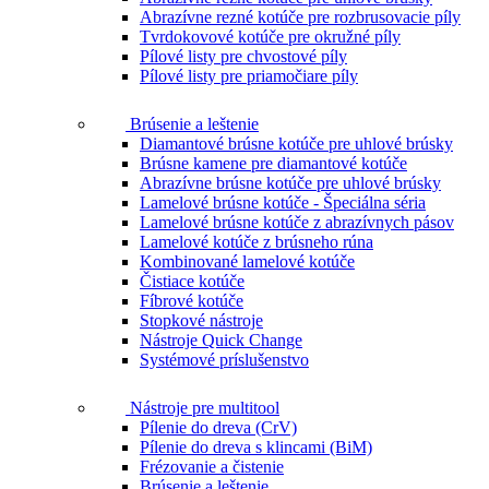
Abrazívne rezné kotúče pre rozbrusovacie píly
Tvrdokovové kotúče pre okružné píly
Pílové listy pre chvostové píly
Pílové listy pre priamočiare píly
Brúsenie a leštenie
Diamantové brúsne kotúče pre uhlové brúsky
Brúsne kamene pre diamantové kotúče
Abrazívne brúsne kotúče pre uhlové brúsky
Lamelové brúsne kotúče - Špeciálna séria
Lamelové brúsne kotúče z abrazívnych pásov
Lamelové kotúče z brúsneho rúna
Kombinované lamelové kotúče
Čistiace kotúče
Fíbrové kotúče
Stopkové nástroje
Nástroje Quick Change
Systémové príslušenstvo
Nástroje pre multitool
Pílenie do dreva (CrV)
Pílenie do dreva s klincami (BiM)
Frézovanie a čistenie
Brúsenie a leštenie