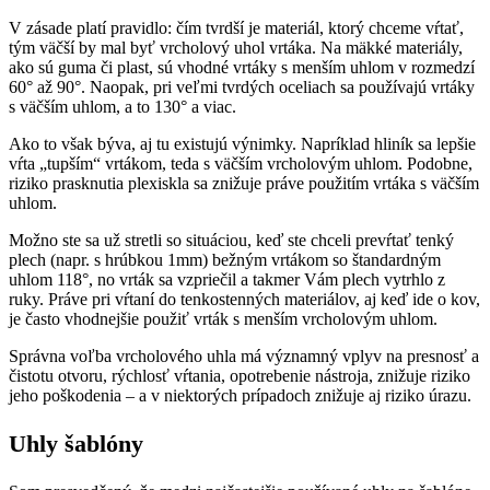
V zásade platí pravidlo: čím tvrdší je materiál, ktorý chceme vŕtať,
tým väčší by mal byť vrcholový uhol vrtáka. Na mäkké materiály,
ako sú guma či plast, sú vhodné vrtáky s menším uhlom v rozmedzí
60° až 90°. Naopak, pri veľmi tvrdých oceliach sa používajú vrtáky
s väčším uhlom, a to 130° a viac.
Ako to však býva, aj tu existujú výnimky. Napríklad hliník sa lepšie
vŕta „tupším“ vrtákom, teda s väčším vrcholovým uhlom. Podobne,
riziko prasknutia plexiskla sa znižuje práve použitím vrtáka s väčším
uhlom.
Možno ste sa už stretli so situáciou, keď ste chceli prevŕtať tenký
plech (napr. s hrúbkou 1mm) bežným vrtákom so štandardným
uhlom 118°, no vrták sa vzpriečil a takmer Vám plech vytrhlo z
ruky. Práve pri vŕtaní do tenkostenných materiálov, aj keď ide o kov,
je často vhodnejšie použiť vrták s menším vrcholovým uhlom.
Správna voľba vrcholového uhla má významný vplyv na presnosť a
čistotu otvoru, rýchlosť vŕtania, opotrebenie nástroja, znižuje riziko
jeho poškodenia – a v niektorých prípadoch znižuje aj riziko úrazu.
Uhly šablóny