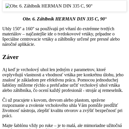
Obr. 6. Záhlbník HERMAN DIN 335 C, 90°
Uhly 150° a 160° sa používajú pri vŕtaní do extrémne tvrdých
materiálov – najčastejšie ide o tvrdokovové vrtáky, prípadne o
špeciálne centrovacie vrtáky a záhlbníky určené pre presné alebo
náročné aplikácie.
Záver
Aj keď je vrcholový uhol len jedným z parametrov, ktoré
ovplyvňujú vlastnosti a vhodnosť vrtáka pre konkrétnu úlohu, jeho
znalosť je základom pre efektívnu prácu. Pomocou jednoduchej
šablóny môžeme rýchlo a prehľadne určiť vrcholový uhol vrtáka
alebo záhlbníka, čo ocení každý profesionál - strojár aj remeselník.
Či už pracujete s kovom, drevom alebo plastom, správne
rozpoznanie a zvolenie vrcholového uhla Vám pomôže predĺžiť
životnosť nástroja, zlepšiť kvalitu otvorov a zvýšiť bezpečnosť pri
práci.
Majte šablónu vždy po ruke – je to malá, ale mimoriadne užitočná