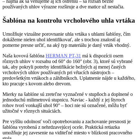
– najmä ak sa venujeme aj ich ostreniu – sa rozsah bežne
používaných uhlov výrazne rozširuje a dve matice už nestačia.
Šablóna na kontrolu vrcholového uhla vrtáka
Umožňuje vizuálne porovnanie uhla vrtáka s uhlami šablóny, čím
dokážeme nielen uhol identifikovať, ale s trochou znalostí aj
pomerne presne určiť, na aký typ materiálu je daný vrták vhodný.
Naša kovová šablóna
HERMAN PT-31
má k dispozícii osem
rôznych uhlov v rozsahu od 60° do 160° (obr. 3), ktoré sú vybrané
tak, aby pokryli potreby identifikácie bežných aj menej častých
vrcholových uhlov používaných pri vŕtacích nástrojoch –
predovšetkým vrtákoch a záhlbníkoch. Uplatnenie nájde u každého,
kto pracuje s kovom alebo drevom.
Mierky na šablóne sú zreteľne vyznačené v stupňoch a doplnené o
jednoduchú milimetrovú stupnicu. Naviac - každý z jej štyroch
rohov tvorí vonkajší uhol 90° – hoci nie sú označené, môžu byť
užitočné v rôznych situáciách.
Pre vyššiu odolnosť voči opotrebovaniu a zachovanie presnosti je
šablóna vyrobená z nehrdzavejúcej ocele. Praktická retiazka
umožňuje jej zavesenie na viditeľné miesto v blízkosti pracovného
stola.