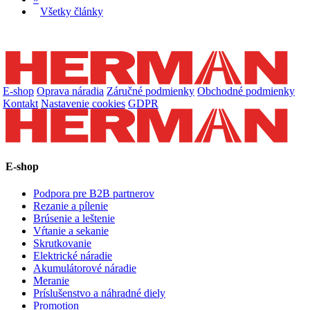
Všetky články
E-shop
Oprava náradia
Záručné podmienky
Obchodné podmienky
Kontakt
Nastavenie cookies
GDPR
E-shop
Podpora pre B2B partnerov
Rezanie a pílenie
Brúsenie a leštenie
Vŕtanie a sekanie
Skrutkovanie
Elektrické náradie
Akumulátorové náradie
Meranie
Príslušenstvo a náhradné diely
Promotion