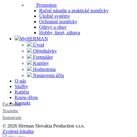
Promotion
Ručné náradie a praktické pomôcky
Úložné systémy
Ochranné pomôcky
Odevy a obuv
Hobby, šport, zábava
MyHERMAN
Úvod
Objednávky
Formuláre
Kupóny
Hodnotenia
Nastavenia účtu
O nás
Služby
Kariéra
Know-How
Kontakt
Facebook
Youtube
Instagram
© 2026 Herman Slovakia Production s.r.o.
Zvolená lokalita