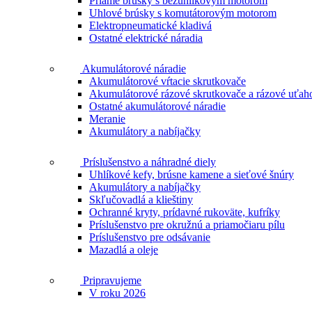
Priame brúsky s bezuhlíkovým motorom
Uhlové brúsky s komutátorovým motorom
Elektropneumatické kladivá
Ostatné elektrické náradia
Akumulátorové náradie
Akumulátorové vŕtacie skrutkovače
Akumulátorové rázové skrutkovače a rázové uťah
Ostatné akumulátorové náradie
Meranie
Akumulátory a nabíjačky
Príslušenstvo a náhradné diely
Uhlíkové kefy, brúsne kamene a sieťové šnúry
Akumulátory a nabíjačky
Skľučovadlá a klieštiny
Ochranné kryty, prídavné rukoväte, kufríky
Príslušenstvo pre okružnú a priamočiaru pílu
Príslušenstvo pre odsávanie
Mazadlá a oleje
Pripravujeme
V roku 2026