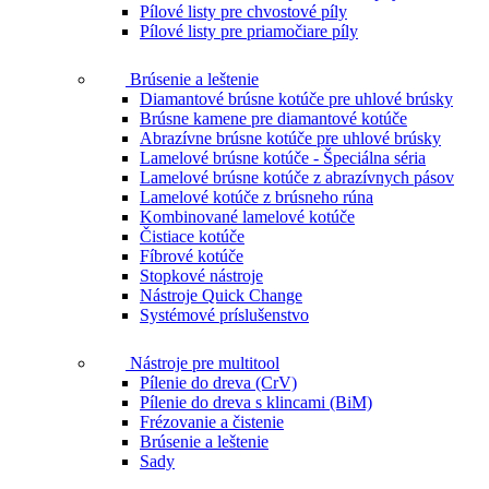
Pílové listy pre chvostové píly
Pílové listy pre priamočiare píly
Brúsenie a leštenie
Diamantové brúsne kotúče pre uhlové brúsky
Brúsne kamene pre diamantové kotúče
Abrazívne brúsne kotúče pre uhlové brúsky
Lamelové brúsne kotúče - Špeciálna séria
Lamelové brúsne kotúče z abrazívnych pásov
Lamelové kotúče z brúsneho rúna
Kombinované lamelové kotúče
Čistiace kotúče
Fíbrové kotúče
Stopkové nástroje
Nástroje Quick Change
Systémové príslušenstvo
Nástroje pre multitool
Pílenie do dreva (CrV)
Pílenie do dreva s klincami (BiM)
Frézovanie a čistenie
Brúsenie a leštenie
Sady