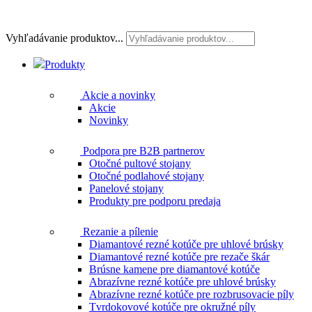
Vyhľadávanie produktov...
Produkty
Akcie a novinky
Akcie
Novinky
Podpora pre B2B partnerov
Otočné pultové stojany
Otočné podlahové stojany
Panelové stojany
Produkty pre podporu predaja
Rezanie a pílenie
Diamantové rezné kotúče pre uhlové brúsky
Diamantové rezné kotúče pre rezače škár
Brúsne kamene pre diamantové kotúče
Abrazívne rezné kotúče pre uhlové brúsky
Abrazívne rezné kotúče pre rozbrusovacie píly
Tvrdokovové kotúče pre okružné píly