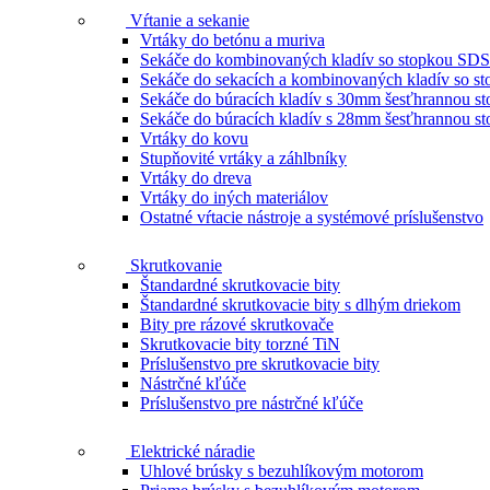
Vŕtanie a sekanie
Vrtáky do betónu a muriva
Sekáče do kombinovaných kladív so stopkou SDS
Sekáče do sekacích a kombinovaných kladív so 
Sekáče do búracích kladív s 30mm šesťhrannou s
Sekáče do búracích kladív s 28mm šesťhrannou s
Vrtáky do kovu
Stupňovité vrtáky a záhlbníky
Vrtáky do dreva
Vrtáky do iných materiálov
Ostatné vŕtacie nástroje a systémové príslušenstvo
Skrutkovanie
Štandardné skrutkovacie bity
Štandardné skrutkovacie bity s dlhým driekom
Bity pre rázové skrutkovače
Skrutkovacie bity torzné TiN
Príslušenstvo pre skrutkovacie bity
Nástrčné kľúče
Príslušenstvo pre nástrčné kľúče
Elektrické náradie
Uhlové brúsky s bezuhlíkovým motorom