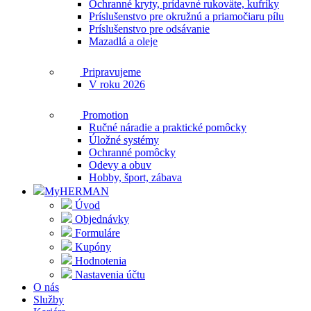
Ochranné kryty, prídavné rukoväte, kufríky
Príslušenstvo pre okružnú a priamočiaru pílu
Príslušenstvo pre odsávanie
Mazadlá a oleje
Pripravujeme
V roku 2026
Promotion
Ručné náradie a praktické pomôcky
Úložné systémy
Ochranné pomôcky
Odevy a obuv
Hobby, šport, zábava
MyHERMAN
Úvod
Objednávky
Formuláre
Kupóny
Hodnotenia
Nastavenia účtu
O nás
Služby