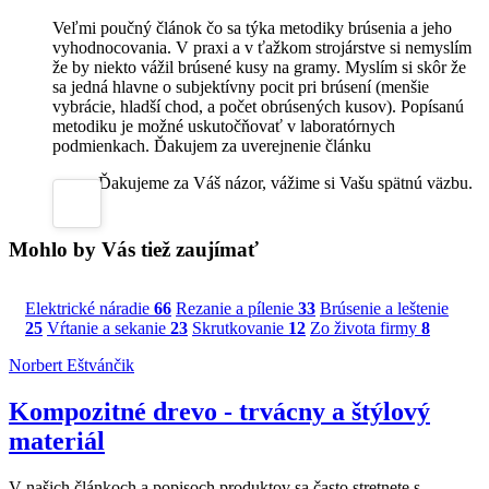
Veľmi poučný článok čo sa týka metodiky brúsenia a jeho
vyhodnocovania. V praxi a v ťažkom strojárstve si nemyslím
že by niekto vážil brúsené kusy na gramy. Myslím si skôr že
sa jedná hlavne o subjektívny pocit pri brúsení (menšie
vybrácie, hladší chod, a počet obrúsených kusov). Popísanú
metodiku je možné uskutočňovať v laboratórnych
podmienkach. Ďakujem za uverejnenie článku
Ďakujeme za Váš názor, vážime si Vašu spätnú väzbu.
Mohlo by Vás tiež zaujímať
Elektrické náradie
66
Rezanie a pílenie
33
Brúsenie a leštenie
25
Vŕtanie a sekanie
23
Skrutkovanie
12
Zo života firmy
8
Norbert Eštvánčik
Kompozitné drevo - trvácny a štýlový
materiál
V našich článkoch a popisoch produktov sa často stretnete s