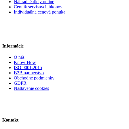
Náhradné diely online
Cenník servisných úkonov
Individuálna cenová ponuka
Informácie
O nás
Know-How
ISO 9001:2015
B2B partnerstvo
Obchodné podmienky
GDPR
Nastavenie cookies
Kontakt