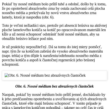
Pokiaľ by nosné médium bolo príliš tuhé a odolné, došlo by k tomu,
že po opotrebení abrazívneho zrna by ostala zachovaná celá plocha
nosného média a prekrývala by novú vrstvu abrazívneho zrna
lamely, ktorá je naspodku (obr. 6).
Toto je veľmi nežiadúci stav, pretože pri absencii brúsiva na aktívnej
ploche lamelového kotúča sa kotúč po opracovávanom materiáli len
kĺže a už nemá schopnosť odstrániť holé nosné médium, aby sa
obnažilo brúsivo ležiace pod ním.
Je už prakticky nepoužiteľný. Dá sa tomu do istej miery pomôcť,
napr. tým že sa kotúčom zabrúsi do vysoko abrazívneho materiálu
(napr. tehla) a tým dôjde k narušeniu/odtrhnutiu nosného média z
povrchu kotúča a aspoň k čiastočnej regenerácii jeho brúsnej
schopnosti.
Obr. 6. Nosné médium bez abrazívnych čiastočiek
Naopak, pokiaľ by nosné médium bolo príliš jemné, dochádzalo by
k jeho predčasnému opotrebeniu a uvoľňovaniu aj tých abrazívnych
čiastočiek, ktoré ešte majú brúsnu schopnosť. V tomto prípade je
práca s lamelovým kotúčom pohodlná – takmer po celý čas je celá