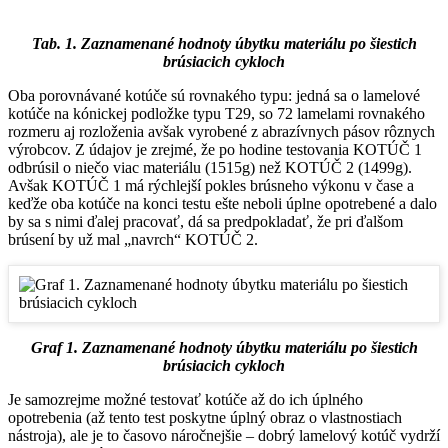
Tab. 1. Zaznamenané hodnoty úbytku materiálu po šiestich
brúsiacich cykloch
Oba porovnávané kotúče sú rovnakého typu: jedná sa o lamelové
kotúče na kónickej podložke typu T29, so 72 lamelami rovnakého
rozmeru aj rozloženia avšak vyrobené z abrazívnych pásov rôznych
výrobcov. Z údajov je zrejmé, že po hodine testovania KOTÚČ 1
odbrúsil o niečo viac materiálu (1515g) než KOTÚČ 2 (1499g).
Avšak KOTÚČ 1 má rýchlejší pokles brúsneho výkonu v čase a
keďže oba kotúče na konci testu ešte neboli úplne opotrebené a dalo
by sa s nimi ďalej pracovať, dá sa predpokladať, že pri ďalšom
brúsení by už mal „navrch“ KOTÚČ 2.
Graf 1. Zaznamenané hodnoty úbytku materiálu po šiestich
brúsiacich cykloch
Je samozrejme možné testovať kotúče až do ich úplného
opotrebenia (až tento test poskytne úplný obraz o vlastnostiach
nástroja), ale je to časovo náročnejšie – dobrý lamelový kotúč vydrží