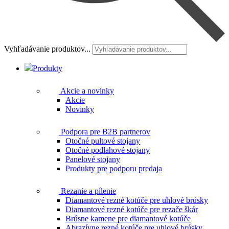
Vyhľadávanie produktov...
Produkty
Akcie a novinky
Akcie
Novinky
Podpora pre B2B partnerov
Otočné pultové stojany
Otočné podlahové stojany
Panelové stojany
Produkty pre podporu predaja
Rezanie a pílenie
Diamantové rezné kotúče pre uhlové brúsky
Diamantové rezné kotúče pre rezače škár
Brúsne kamene pre diamantové kotúče
Abrazívne rezné kotúče pre uhlové brúsky