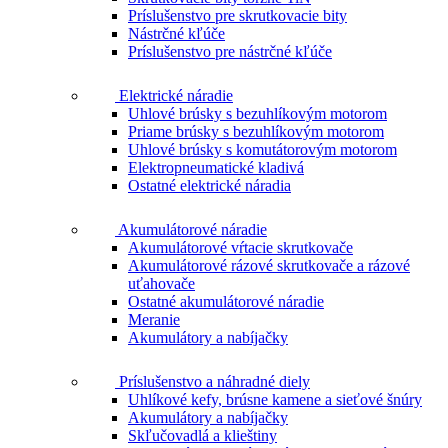
Príslušenstvo pre skrutkovacie bity
Nástrčné kľúče
Príslušenstvo pre nástrčné kľúče
Elektrické náradie
Uhlové brúsky s bezuhlíkovým motorom
Priame brúsky s bezuhlíkovým motorom
Uhlové brúsky s komutátorovým motorom
Elektropneumatické kladivá
Ostatné elektrické náradia
Akumulátorové náradie
Akumulátorové vŕtacie skrutkovače
Akumulátorové rázové skrutkovače a rázové
uťahovače
Ostatné akumulátorové náradie
Meranie
Akumulátory a nabíjačky
Príslušenstvo a náhradné diely
Uhlíkové kefy, brúsne kamene a sieťové šnúry
Akumulátory a nabíjačky
Skľučovadlá a klieštiny