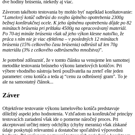
dve hodiny brúsenia, niekedy aj viac.
Záverom takéhoto testovania by mohlo byť napríklad konštatovanie:
“
Lamelový kotúč odbrúsi do svojho úplného opotrebenia 2300g
bežnej konštrukčnej ocele. K jeho úplnému opotrebeniu dôjde po 82
minútach brúsenia pri prítlaku 4500g na opracovávaný materiál.
Po 70-tej minúte brúsenia však už jeho výkon klesne natoľko, že
práca s ním nie je viac efektívna – v posledných 12 minútach
brúsenia (15% celkového času brúsenia) odbrúsil už len 70g
materiálu (3% z celkového odbrúseného množstva)
”.
Je potrebné zdôrazniť, že v tomto článku sa venujeme len samotnej
metodike testovania brúsneho výkonu lamelových kotúčov. Pri
výbere vhodného nástroja berú používatelia na zreteľ ešte jeden
parameter: cenu kotúča a teda aj “cenu za odbrúsený gram”. To je
ale na samostatný článok...
Záver
Objektívne testovanie výkonu lamelového kotúča predstavuje
dôležitý aspekt jeho hodnotenia. Vzhľadom na konštrukčné princípy
testovacích zariadení však ide o pomerne náročný proces. Pri
akceptovaní určitej miery odchýlky (chyby merania) však získané
údaje poskytujú relevantnú a dostatočne spoľahlivú výpovednú