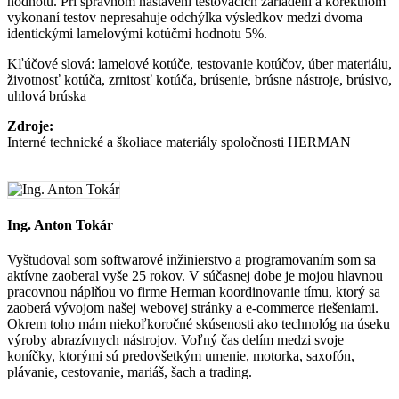
hodnotu. Pri správnom nastavení testovacích zariadení a korektnom
vykonaní testov nepresahuje odchýlka výsledkov medzi dvoma
identickými lamelovými kotúčmi hodnotu 5%.
Kľúčové slová: lamelové kotúče, testovanie kotúčov, úber materiálu,
životnosť kotúča, zrnitosť kotúča, brúsenie, brúsne nástroje, brúsivo,
uhlová brúska
Zdroje:
Interné technické a školiace materiály spoločnosti HERMAN
Ing. Anton Tokár
Vyštudoval som softwarové inžinierstvo a programovaním som sa
aktívne zaoberal vyše 25 rokov. V súčasnej dobe je mojou hlavnou
pracovnou náplňou vo firme Herman koordinovanie tímu, ktorý sa
zaoberá vývojom našej webovej stránky a e-commerce riešeniami.
Okrem toho mám niekoľkoročné skúsenosti ako technológ na úseku
výroby abrazívnych nástrojov. Voľný čas delím medzi svoje
koníčky, ktorými sú predovšetkým umenie, motorka, saxofón,
plávanie, cestovanie, mariáš, šach a trading.