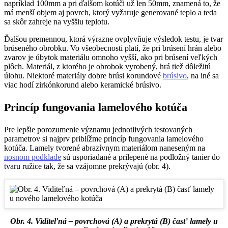
napríklad 100mm a pri ďalšom kotúči už len 50mm, znamená to, že
má menší objem aj povrch, ktorý vyžaruje generované teplo a teda
sa skôr zahreje na vyššiu teplotu.
Ďalšou premennou, ktorá výrazne ovplyvňuje výsledok testu, je tvar
brúseného obrobku. Vo všeobecnosti platí, že pri brúsení hrán alebo
zvarov je úbytok materiálu omnoho vyšší, ako pri brúsení veľkých
plôch. Materiál, z ktorého je obrobok vyrobený, hrá tiež dôležitú
úlohu. Niektoré materiály dobre brúsi korundové
brúsivo
, na iné sa
viac hodí zirkónkorund alebo keramické brúsivo.
Princíp fungovania lamelového kotúča
Pre lepšie porozumenie významu jednotlivých testovaných
parametrov si najprv priblížme princíp fungovania lamelového
kotúča. Lamely tvorené abrazívnym materiálom naneseným na
nosnom podklade
sú usporiadané a prilepené na podložný tanier do
tvaru ružice tak, že sa vzájomne prekrývajú (obr. 4).
Obr. 4. Viditeľná – povrchová (A) a prekrytá (B) časť lamely u