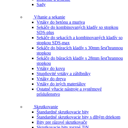
Sady
Vŕtanie a sekanie
Vrtáky do betónu a muriva
Sekáče do kombinovaných kladív so stopkou
SDS-plus
Sekáče do sekacích a kombinovaných kladív so
stopkou SDS-max
Sekáče do búracích kladív s 30mm šesťhrannou
stopkou
Sekáče do búracích kladív s 28mm šesťhrannou
stopkou
Vrtáky do kovu
Stupňovité vrtáky a záhlbníky
Vrtáky do dreva
Vrtáky do iných materiálov
Ostatné vŕtacie nástroje a systémové
príslušenstvo
Skrutkovanie
Štandardné skrutkovacie bity
Štandardné skrutkovacie bity s dlhým driekom
Bity pre rázové skrutkovače
Skrutkovacie bity torzné TiN