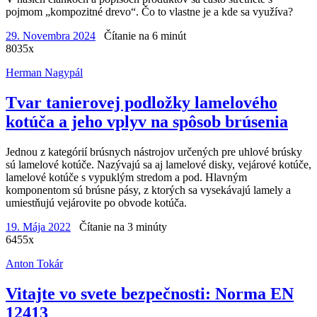
pojmom „kompozitné drevo“. Čo to vlastne je a kde sa využíva?
29. Novembra 2024
Čítanie na 6 minút
8035x
Herman Nagypál
Tvar tanierovej podložky lamelového
kotúča a jeho vplyv na spôsob brúsenia
Jednou z kategórií brúsnych nástrojov určených pre uhlové brúsky
sú lamelové kotúče. Nazývajú sa aj lamelové disky, vejárové kotúče,
lamelové kotúče s vypuklým stredom a pod. Hlavným
komponentom sú brúsne pásy, z ktorých sa vysekávajú lamely a
umiestňujú vejárovite po obvode kotúča.
19. Mája 2022
Čítanie na 3 minúty
6455x
Anton Tokár
Vitajte vo svete bezpečnosti: Norma EN
12413