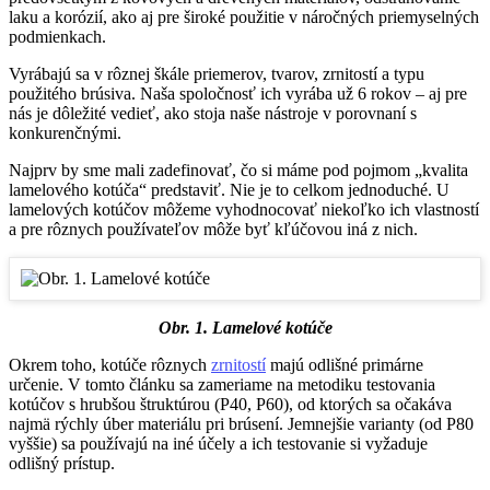
laku a korózií, ako aj pre široké použitie v náročných priemyselných
podmienkach.
Vyrábajú sa v rôznej škále priemerov, tvarov, zrnitostí a typu
použitého brúsiva. Naša spoločnosť ich vyrába už 6 rokov – aj pre
nás je dôležité vedieť, ako stoja naše nástroje v porovnaní s
konkurenčnými.
Najprv by sme mali zadefinovať, čo si máme pod pojmom „kvalita
lamelového kotúča“ predstaviť. Nie je to celkom jednoduché. U
lamelových kotúčov môžeme vyhodnocovať niekoľko ich vlastností
a pre rôznych používateľov môže byť kľúčovou iná z nich.
Obr. 1. Lamelové kotúče
Okrem toho, kotúče rôznych
zrnitostí
majú odlišné primárne
určenie. V tomto článku sa zameriame na metodiku testovania
kotúčov s hrubšou štruktúrou (P40, P60), od ktorých sa očakáva
najmä rýchly úber materiálu pri brúsení. Jemnejšie varianty (od P80
vyššie) sa používajú na iné účely a ich testovanie si vyžaduje
odlišný prístup.