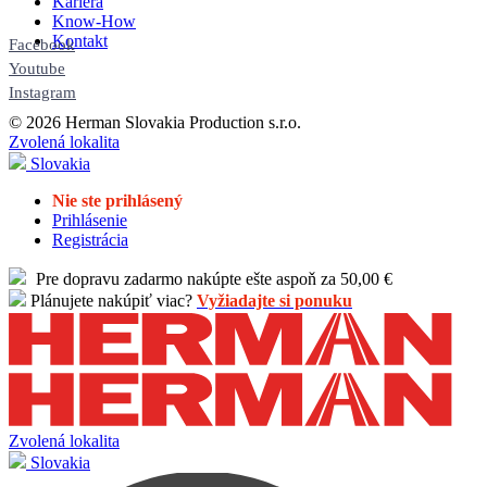
Kariéra
Know-How
Kontakt
Facebook
Youtube
Instagram
© 2026 Herman Slovakia Production s.r.o.
Zvolená lokalita
Slovakia
Nie ste prihlásený
Prihlásenie
Registrácia
Pre dopravu zadarmo nakúpte ešte aspoň za 50,00 €
Plánujete nakúpiť viac?
Vyžiadajte si ponuku
Zvolená lokalita
Slovakia