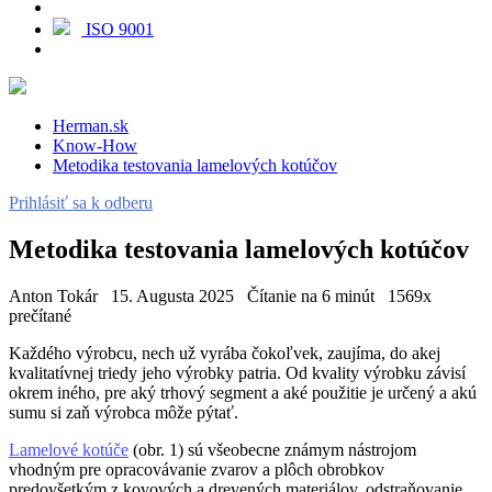
ISO 9001
Herman.sk
Know-How
Metodika testovania lamelových kotúčov
Prihlásiť sa k odberu
Metodika testovania lamelových kotúčov
Anton Tokár
15. Augusta 2025
Čítanie na 6 minút
1569x
prečítané
Každého výrobcu, nech už vyrába čokoľvek, zaujíma, do akej
kvalitatívnej triedy jeho výrobky patria. Od kvality výrobku závisí
okrem iného, pre aký trhový segment a aké použitie je určený a akú
sumu si zaň výrobca môže pýtať.
Lamelové kotúče
(obr. 1) sú všeobecne známym nástrojom
vhodným pre opracovávanie zvarov a plôch obrobkov
predovšetkým z kovových a drevených materiálov, odstraňovanie