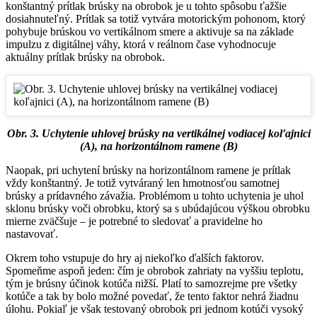
konštantný prítlak brúsky na obrobok je u tohto spôsobu ťažšie
dosiahnuteľný. Prítlak sa totiž vytvára motorickým pohonom, ktorý
pohybuje brúskou vo vertikálnom smere a aktivuje sa na základe
impulzu z digitálnej váhy, ktorá v reálnom čase vyhodnocuje
aktuálny prítlak brúsky na obrobok.
Obr. 3. Uchytenie uhlovej brúsky na vertikálnej vodiacej koľajnici
(A), na horizontálnom ramene (B)
Naopak, pri uchytení brúsky na horizontálnom ramene je prítlak
vždy konštantný. Je totiž vytváraný len hmotnosťou samotnej
brúsky a prídavného závažia. Problémom u tohto uchytenia je uhol
sklonu brúsky voči obrobku, ktorý sa s ubúdajúcou výškou obrobku
mierne zväčšuje – je potrebné to sledovať a pravidelne ho
nastavovať.
Okrem toho vstupuje do hry aj niekoľko ďalších faktorov.
Spomeňme aspoň jeden: čím je obrobok zahriaty na vyššiu teplotu,
tým je brúsny účinok kotúča nižší. Platí to samozrejme pre všetky
kotúče a tak by bolo možné povedať, že tento faktor nehrá žiadnu
úlohu. Pokiaľ je však testovaný obrobok pri jednom kotúči vysoký