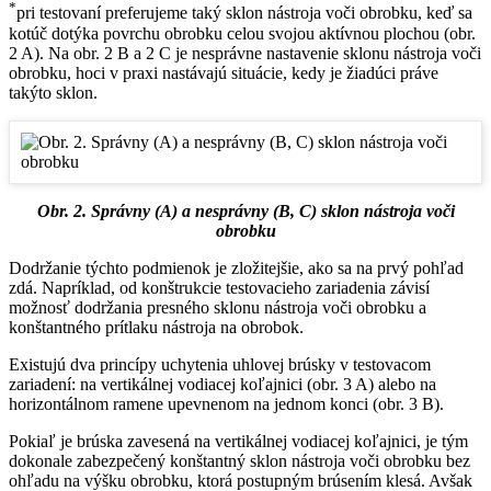
*
pri testovaní preferujeme taký sklon nástroja voči obrobku, keď sa
kotúč dotýka povrchu obrobku celou svojou aktívnou plochou (obr.
2 A). Na obr. 2 B a 2 C je nesprávne nastavenie sklonu nástroja voči
obrobku, hoci v praxi nastávajú situácie, kedy je žiadúci práve
takýto sklon.
Obr. 2. Správny (A) a nesprávny (B, C) sklon nástroja voči
obrobku
Dodržanie týchto podmienok je zložitejšie, ako sa na prvý pohľad
zdá. Napríklad, od konštrukcie testovacieho zariadenia závisí
možnosť dodržania presného sklonu nástroja voči obrobku a
konštantného prítlaku nástroja na obrobok.
Existujú dva princípy uchytenia uhlovej brúsky v testovacom
zariadení: na vertikálnej vodiacej koľajnici (obr. 3 A) alebo na
horizontálnom ramene upevnenom na jednom konci (obr. 3 B).
Pokiaľ je brúska zavesená na vertikálnej vodiacej koľajnici, je tým
dokonale zabezpečený konštantný sklon nástroja voči obrobku bez
ohľadu na výšku obrobku, ktorá postupným brúsením klesá. Avšak