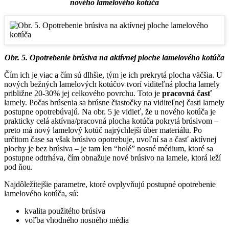
nového lamelového kotúča
Obr. 5. Opotrebenie brúsiva na aktívnej ploche lamelového kotúča
Čím ich je viac a čím sú dlhšie, tým je ich prekrytá plocha väčšia. U
nových bežných lamelových kotúčov tvorí viditeľná plocha lamely
približne 20-30% jej celkového povrchu. Toto je
pracovná časť
lamely. Počas brúsenia sa brúsne čiastočky na viditeľnej časti lamely
postupne opotrebúvajú. Na obr. 5 je vidieť, že u nového kotúča je
prakticky celá aktívna/pracovná plocha kotúča pokrytá brúsivom –
preto má nový lamelový kotúč najrýchlejší úber materiálu. Po
určitom čase sa však brúsivo opotrebuje, uvoľní sa a časť aktívnej
plochy je bez brúsiva – je tam len “holé” nosné médium, ktoré sa
postupne odtrháva, čím obnažuje nové brúsivo na lamele, ktorá leží
pod ňou.
Najdôležitejšie parametre, ktoré ovplyvňujú postupné opotrebenie
lamelového kotúča, sú:
kvalita použitého brúsiva
voľba vhodného nosného média