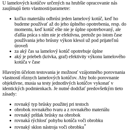
U lamelových kotúčov určených na hrubšie opracovanie nás
zaujímajú tieto vlastnosti/parametre:
koľko materiálu odbrúsi jeden lamelový kotúč, keď ho
budeme používať až do jeho úplného opotrebenia, resp. do
momentu, keď kotúč ešte nie je úplne opotrebovaný, ale
ďalšia práca s ním nie je efektívna, pretože po istom čase
používania jeho brúsny výkon klesol už pod prijateľnú
úroveň
za aký čas sa lamelový kotúč opotrebuje úplne
aký je priebeh (krivka, graf) efektivity výkonu lamelového
kotúča v čase
Hlavným účelom testovania je možnosť vzájomného porovnania
vlastností rôznych lamelových kotúčov. Aby bolo porovnanie
objektívne, musia sa testy jednotlivých kotúčov vykonať v
identických podmienkach. Je nutné dodržať predovšetkým tieto
zásady:
rovnaký typ brúsky použitej pri testoch
obrobok rovnakého tvaru a z rovnakého materiálu
rovnaký prítlak brúsky na obrobok
rovnaká rýchlosť pohybu kotúča voči obrobku
*
rovnaký sklon nástroja voči obrobku