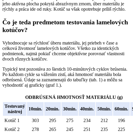
jeho aktívna plocha pokrytá abrazívnym zrnom, úber materiálu je
rýchly a práca ide od ruky. Kotúč sa však opotrebuje príliš rýchlo.
Čo je teda predmetom testovania lamelových
kotúčov?
Vyhodnocuje sa rýchlosť úberu materiálu, jej priebeh v čase a
celková životnosť lamelových kotúčov. Všetko za identických
podmienok, najmä pokiaľ chceme objektívne porovnať vlastnosti
dvoch rôznych kotúčov.
Typický test pozostáva zo šiestich 10-minútových cyklov brúsenia.
Po každom cykle sa vážením zistí, aká hmotnosť materiálu bola
odbrúsená. Údaje sa zaznamenajú do tabuľky (tab. 1) a môžu sa
vyhodnotiť aj graficky (graf 1.).
ODBRÚSENÁ HMOTNOSŤ MATERIÁLU (g)
Testovaný
10min.
20min.
30min.
40min.
50min.
60min.
nástroj
Kotúč 1
303
295
275
234
212
196
Kotúč 2
278
265
245
251
235
225