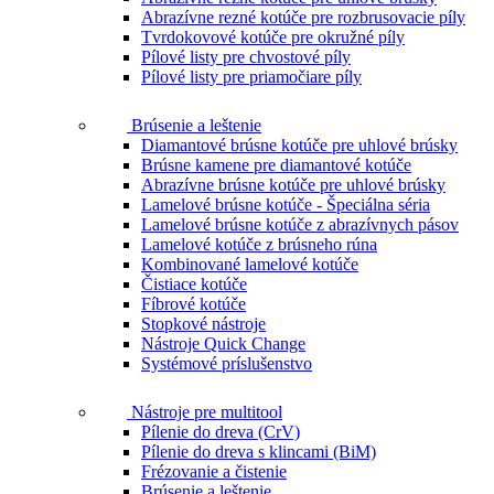
Abrazívne rezné kotúče pre rozbrusovacie píly
Tvrdokovové kotúče pre okružné píly
Pílové listy pre chvostové píly
Pílové listy pre priamočiare píly
Brúsenie a leštenie
Diamantové brúsne kotúče pre uhlové brúsky
Brúsne kamene pre diamantové kotúče
Abrazívne brúsne kotúče pre uhlové brúsky
Lamelové brúsne kotúče - Špeciálna séria
Lamelové brúsne kotúče z abrazívnych pásov
Lamelové kotúče z brúsneho rúna
Kombinované lamelové kotúče
Čistiace kotúče
Fíbrové kotúče
Stopkové nástroje
Nástroje Quick Change
Systémové príslušenstvo
Nástroje pre multitool
Pílenie do dreva (CrV)
Pílenie do dreva s klincami (BiM)
Frézovanie a čistenie
Brúsenie a leštenie