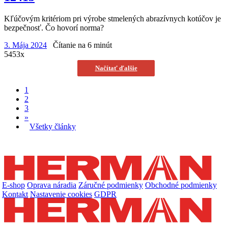
Kľúčovým kritériom pri výrobe stmelených abrazívnych kotúčov je
bezpečnosť. Čo hovorí norma?
3. Mája 2024
Čítanie na 6 minút
5453x
Načítať ďalšie
1
2
3
»
Všetky články
E-shop
Oprava náradia
Záručné podmienky
Obchodné podmienky
Kontakt
Nastavenie cookies
GDPR