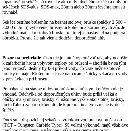
lopatkového sekáča sú rovnaké ako uhly plochého sekáča a uhly pri
sekáčoch SDS-plus, SDS-max, 28mm alebo 30mm šesťhranom sú
rovnaké.
Sekáče ostríme brúsením na bežnej stolovej brúske (otáčky 2.500 –
3.000 ot./min) vybavenej brúsnymi kotúčmi z korundových zŕn. Je
výhodné mať takú stolovú brúsku, u ktorej je nastaviteľná podpera
obrobku. Presnejšie tak vieme dodržať doporučené uhly.
Pozor na prehriatie
. Ostrenie je nutné vykonávať tak, aby nedošlo
k zafarbeniu hrotu vplyvom teploty pri brúsení – zhoršila by sa tým
jeho tvrdosť. Ideálny by bol prívod vody, čo však bežné stolové
brúsky nemajú. Riešením je časté namáčanie špičky sekáča do vody
v prestávkach pri brúsení.
Pomáhať si na stavbe uhlovou brúskou s brúsnym kotúčom nie je
vhodné. Odchýlka od doporučených uhlov bude príliš veľká a
otáčky malej uhlovej brúsky sú násobne vyššie ako stolnej brúsky,
preto ľahko za pár sekúnd dôjde k prehriatiu a tým zmene tvrdosti
špičky.
Dnes sú k dispozícii aj sekáče s tvrdokovovou pracovnou časťou
(TCT – Tungsten Carbide Type). Sú veľmi výkonné, majú však dve
nevýhody: ich cena je násobne vyššia a nevieme ich ostriť.