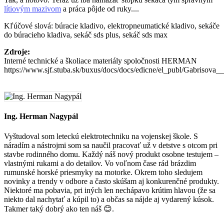
lítiovým mazivom
a práca pôjde od ruky....
Kľúčové slová: búracie kladivo, elektropneumatické kladivo, sekáče
do búracieho kladiva, sekáč sds plus, sekáč sds max
Zdroje:
Interné technické a školiace materiály spoločnosti HERMAN
https://www.sjf.stuba.sk/buxus/docs/docs/edicne/el_publ/Gabriso
Ing. Herman Nagypál
Vyštudoval som leteckú elektrotechniku na vojenskej škole. S
náradím a nástrojmi som sa naučil pracovať už v detstve s otcom pri
stavbe rodinného domu. Každý náš nový produkt osobne testujem –
vlastnými rukami a do detailov. Vo voľnom čase rád brázdim
rumunské horské priesmyky na motorke. Okrem toho sledujem
novinky a trendy v odbore a často skúšam aj konkurenčné produkty.
Niektoré ma pobavia, pri iných len nechápavo krútim hlavou (že sa
niekto dal nachytať a kúpil to) a občas sa nájde aj vydarený kúsok.
Takmer taký dobrý ako ten náš 😊.