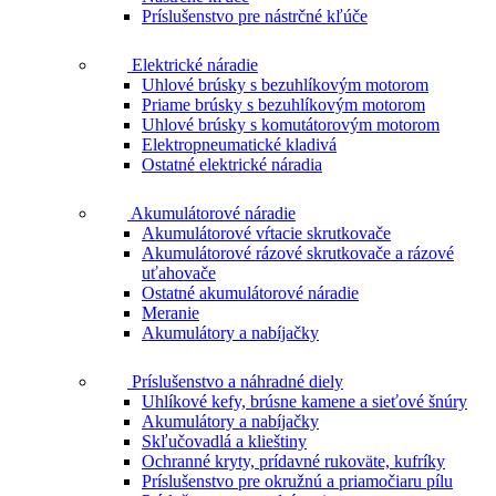
Príslušenstvo pre nástrčné kľúče
Elektrické náradie
Uhlové brúsky s bezuhlíkovým motorom
Priame brúsky s bezuhlíkovým motorom
Uhlové brúsky s komutátorovým motorom
Elektropneumatické kladivá
Ostatné elektrické náradia
Akumulátorové náradie
Akumulátorové vŕtacie skrutkovače
Akumulátorové rázové skrutkovače a rázové
uťahovače
Ostatné akumulátorové náradie
Meranie
Akumulátory a nabíjačky
Príslušenstvo a náhradné diely
Uhlíkové kefy, brúsne kamene a sieťové šnúry
Akumulátory a nabíjačky
Skľučovadlá a klieštiny
Ochranné kryty, prídavné rukoväte, kufríky
Príslušenstvo pre okružnú a priamočiaru pílu