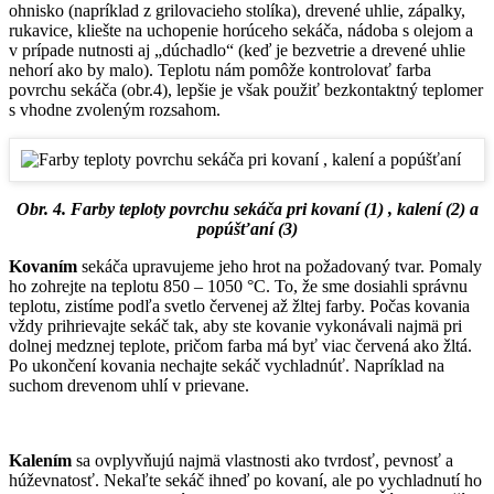
ohnisko (napríklad z grilovacieho stolíka), drevené uhlie, zápalky,
rukavice, kliešte na uchopenie horúceho sekáča, nádoba s olejom a
v prípade nutnosti aj „dúchadlo“ (keď je bezvetrie a drevené uhlie
nehorí ako by malo). Teplotu nám pomôže kontrolovať farba
povrchu sekáča (obr.4), lepšie je však použiť bezkontaktný teplomer
s vhodne zvoleným rozsahom.
Obr. 4. Farby teploty povrchu sekáča pri kovaní (1) , kalení (2) a
popúšťaní (3)
Kovaním
sekáča upravujeme jeho hrot na požadovaný tvar. Pomaly
ho zohrejte na teplotu 850 – 1050 °C. To, že sme dosiahli správnu
teplotu, zistíme podľa svetlo červenej až žltej farby. Počas kovania
vždy prihrievajte sekáč tak, aby ste kovanie vykonávali najmä pri
dolnej medznej teplote, pričom farba má byť viac červená ako žltá.
Po ukončení kovania nechajte sekáč vychladnúť. Napríklad na
suchom drevenom uhlí v prievane.
Kalením
sa ovplyvňujú najmä vlastnosti ako tvrdosť, pevnosť a
húževnatosť. Nekaľte sekáč ihneď po kovaní, ale po vychladnutí ho