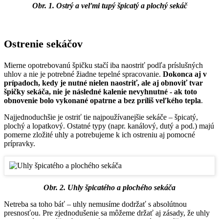
Obr. 1. Ostrý a veľmi tupý špicatý a plochý sekáč
Ostrenie sekáčov
Mierne opotrebovanú špičku stačí iba naostriť podľa príslušných
uhlov a nie je potrebné žiadne tepelné spracovanie.
Dokonca aj v
prípadoch, kedy je nutné nielen naostriť, ale aj obnoviť tvar
špičky sekáča, nie je následné kalenie nevyhnutné - ak toto
obnovenie bolo vykonané opatrne a bez príliš veľkého tepla
.
Najjednoduchšie je ostriť tie najpoužívanejšie sekáče – špicatý,
plochý a lopatkový. Ostatné typy (napr. kanálový, dutý a pod.) majú
pomerne zložité uhly a potrebujeme k ich ostreniu aj pomocné
prípravky.
Obr. 2. Uhly špicatého a plochého sekáča
Netreba sa toho báť – uhly nemusíme dodržať s absolútnou
presnosťou. Pre zjednodušenie sa môžeme držať aj zásady, že uhly