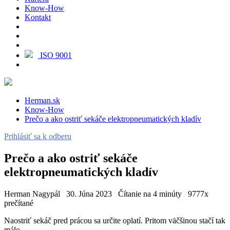
Know-How
Kontakt
ISO 9001
Herman.sk
Know-How
Prečo a ako ostriť sekáče elektropneumatických kladív
Prihlásiť sa k odberu
Prečo a ako ostriť sekáče
elektropneumatických kladív
Herman Nagypál
30. Júna 2023
Čítanie na 4 minúty
9777x
prečítané
Naostriť sekáč pred prácou sa určite oplatí. Pritom väčšinou stačí tak
málo...