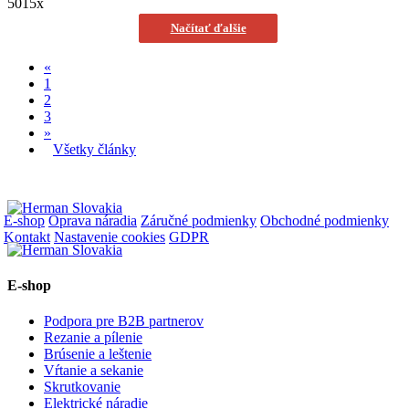
5015x
Načítať ďalšie
«
1
2
3
»
Všetky články
E-shop
Oprava náradia
Záručné podmienky
Obchodné podmienky
Kontakt
Nastavenie cookies
GDPR
E-shop
Podpora pre B2B partnerov
Rezanie a pílenie
Brúsenie a leštenie
Vŕtanie a sekanie
Skrutkovanie
Elektrické náradie