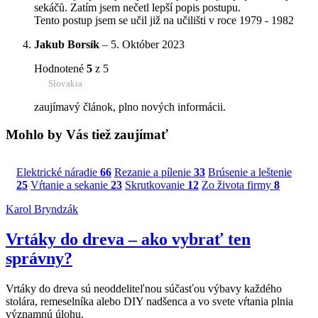
sekáčů. Zatím jsem nečetl lepší popis postupu.
Tento postup jsem se učil již na učilišti v roce 1979 - 1982
Jakub Borsík
–
5. Október 2023
Hodnotené
5
z 5
Slovakia
zaujímavý článok, plno nových informácii.
Mohlo by Vás tiež zaujímať
Elektrické náradie
66
Rezanie a pílenie
33
Brúsenie a leštenie
25
Vŕtanie a sekanie
23
Skrutkovanie
12
Zo života firmy
8
Karol Bryndzák
Vrtáky do dreva – ako vybrať ten
správny?
Vrtáky do dreva sú neoddeliteľnou súčasťou výbavy každého
stolára, remeselníka alebo DIY nadšenca a vo svete vŕtania plnia
významnú úlohu.