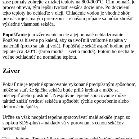
zase pomaly zohrejte z nízkej teploty na 800-900°C. Čím pomalší je
proces ohrevu, tým lepšiu tvrdosť sekáča docielime. Po docielení
tejto teploty ho ochlaďte v oleji. Chladenie vodou je vhodné skôr
pre nástroje s malým prierezom – v našom prípade sa môžu zhoršiť
výsledné vlastnosti sekáča.
Popúšťanie
je rozžeravenie ocele a jej pomalé ochladzovanie.
Používa sa hlavne po kalení, aby sa uvoľnili vnútorné napätia v
materiáli (preto sa tak aj volá). Popúšťajte sekáč aspoň hodinu pri
teplote cca 320°C (farba modrá – svetlo modrá). Potom ho nechajte
voľne ochladnúť na normálnu teplotu.
Záver
Pokiaľ nie je tepelné spracovanie vykonané predpísaným spôsobom,
môže sa stať, že špička sekáča bude príliš krehká a môže sa
odštiepiť alebo prasknúť. Nesprávne tepelné spracovanie môže
taktiež znížiť tvrdosť sekáča a spôsobiť rýchle opotrebenie alebo
deformáciu špičky.
Určite sa však neoplatí tepelne spracovávať malé sekáče (napr. so
stopkou SDS-plus) – náklady sú v porovnaní s cenou sekáčov
nerentabilné.
Tak, a hotovo. Teraz už iba namazať stopku sekáča tým správnym