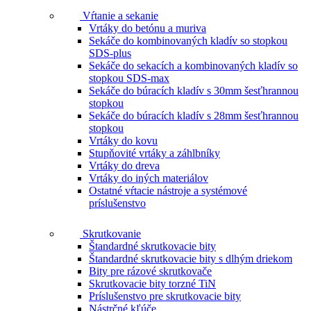
Vŕtanie a sekanie
Vrtáky do betónu a muriva
Sekáče do kombinovaných kladív so stopkou
SDS-plus
Sekáče do sekacích a kombinovaných kladív so
stopkou SDS-max
Sekáče do búracích kladív s 30mm šesťhrannou
stopkou
Sekáče do búracích kladív s 28mm šesťhrannou
stopkou
Vrtáky do kovu
Stupňovité vrtáky a záhlbníky
Vrtáky do dreva
Vrtáky do iných materiálov
Ostatné vŕtacie nástroje a systémové
príslušenstvo
Skrutkovanie
Štandardné skrutkovacie bity
Štandardné skrutkovacie bity s dlhým driekom
Bity pre rázové skrutkovače
Skrutkovacie bity torzné TiN
Príslušenstvo pre skrutkovacie bity
Nástrčné kľúče