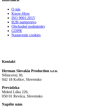
O nás
Know-How
ISO 9001:2015
B2B partnerstvo
Obchodné podmienky
GDPR
Nastavenie cookies
Kontakt
Herman Slovakia Production s.r.o.
Němcovej 30,
042 18 Košice, Slovensko
Prevádzka
Mokrá Lúka 226,
050 01 Revúca, Slovensko
Napíšte nám