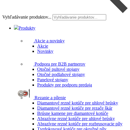
Vyhľadávanie produktov...
Produkty
Akcie a novinky
Akcie
Novinky
Podpora pre B2B partnerov
Otočné pultové stojany
Otočné podlahové stojany
Panelové stojany
Produkty pre podporu predaja
Rezanie a pílenie
Diamantové rezné kotúče pre uhlové brúsky
Diamantové rezné kotúče pre rezače škár
Brúsne kamene pre diamantové kotúče
Abrazívne rezné kotúče pre uhlové brúsky
Abrazívne rezné kotúče pre rozbrusovacie píly
Tvrdokovové kotúče pre okružné píly