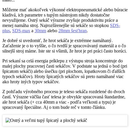
Môžeme mať akokoľvek výkonné elektropneumatické alebo búracie
kladivá, ich parametre s tupým nástrojom nikdy dostatočne
nevyužijeme. Ostrý sekáč výrazne zvyšuje produktivitu práce a
menej namáha stroj. Najrozšírenejšie sú sekáče so stopkou
SDS-
plus
,
SDS-max
a
30mm
alebo
28mm šesťhran
.
Je dobré si uvedomiť, že hrot sekáča je extrémne namáhaný.
Zaťaženie je o to vyššie, o čo tvrdší je spracovávaný materiál a o čo
silnejší stroj máme. Iste ste si všimli, že hrot je pri práci často horúci.
Pri sekaní sa celá energia príklepu z výstupu stroja koncentruje do
malej plochy pracovnej časti sekáčov. V podstate sa jedná o bod (pri
špicatom sekáči) alebo úsečku (pri plochom, lopatkovom či ďalších
typoch sekáčov). Hroty špicatých sekáčov sú preto namáhané viac
ako hroty iných typov sekáčov.
Z pohľadu výrobného procesu je teleso sekáča rozdelené do dvoch
častí. Výrazne väčšia časť telesa je obvykle spracovaná štandardne,
ale hrot sekáča (+ cca 40mm a viac - podľa veľkosti a typu) je
spracovaný špeciálne. Aj o tom bude reč v tomto článku.