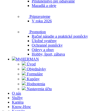
Príslušenstvo pre odsávanie
Mazadlá a oleje
Pripravujeme
V roku 2026
Promotion
Ručné náradie a praktické pomôcky
Úložné systémy
Ochranné pomôcky
Odevy a obuv
Hobby, šport, zábava
MyHERMAN
Úvod
Objednávky
Formuláre
Kupóny
Hodnotenia
Nastavenia účtu
O nás
Služby
Kariéra
Know-How