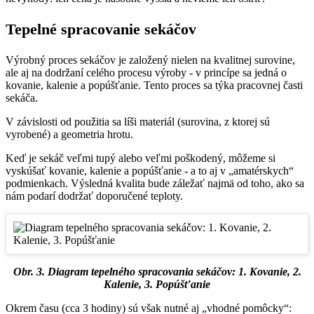
Tepelné spracovanie sekáčov
Výrobný proces sekáčov je založený nielen na kvalitnej surovine,
ale aj na dodržaní celého procesu výroby - v princípe sa jedná o
kovanie, kalenie a popúšťanie. Tento proces sa týka pracovnej časti
sekáča.
V závislosti od použitia sa líši materiál (surovina, z ktorej sú
vyrobené) a geometria hrotu.
Keď je sekáč veľmi tupý alebo veľmi poškodený, môžeme si
vyskúšať kovanie, kalenie a popúšťanie - a to aj v „amatérskych“
podmienkach. Výsledná kvalita bude záležať najmä od toho, ako sa
nám podarí dodržať doporučené teploty.
Obr. 3. Diagram tepelného spracovania sekáčov: 1. Kovanie, 2.
Kalenie, 3. Popúšťanie
Okrem času (cca 3 hodiny) sú však nutné aj „vhodné pomôcky“: