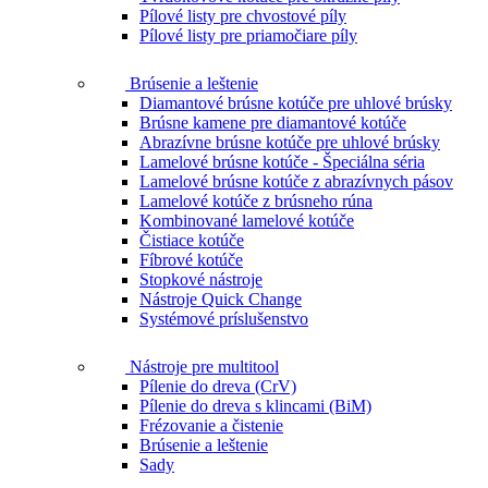
Pílové listy pre chvostové píly
Pílové listy pre priamočiare píly
Brúsenie a leštenie
Diamantové brúsne kotúče pre uhlové brúsky
Brúsne kamene pre diamantové kotúče
Abrazívne brúsne kotúče pre uhlové brúsky
Lamelové brúsne kotúče - Špeciálna séria
Lamelové brúsne kotúče z abrazívnych pásov
Lamelové kotúče z brúsneho rúna
Kombinované lamelové kotúče
Čistiace kotúče
Fíbrové kotúče
Stopkové nástroje
Nástroje Quick Change
Systémové príslušenstvo
Nástroje pre multitool
Pílenie do dreva (CrV)
Pílenie do dreva s klincami (BiM)
Frézovanie a čistenie
Brúsenie a leštenie
Sady