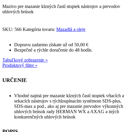
Mazivo pre mazanie klzných častí stopiek nástrojov a prevodov
uhlových brúsok
SKU:
566
Kategória tovaru:
Mazadlá a oleje
Dopravu zadarmo získate už od 50,00 €
Bezpečné a rýchle doručenie do 48 hodín.
Tabuľkové zobrazenie »
Produktový filter »
URČENIE
Vhodné najmä pre mazanie klzných častí stopiek vŕtacích a
sekacích nástrojov s rýchloupínacím systémom SDS-plus,
SDS-max a pod., ako aj pre mazanie prevodov výkonných
uhlových brúsok rady HERMAN WX a AXAG a iných
konkurenčných uhlových brúsok
POPIS