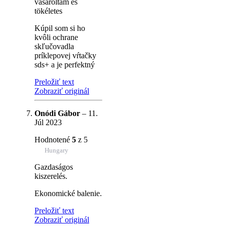
vásároltam és
tökéletes
Kúpil som si ho
kvôli ochrane
skľučovadla
príklepovej vŕtačky
sds+ a je perfektný
Preložiť text
Zobraziť originál
Onódi Gábor
–
11.
Júl 2023
Hodnotené
5
z 5
Hungary
Gazdaságos
kiszerelés.
Ekonomické balenie.
Preložiť text
Zobraziť originál