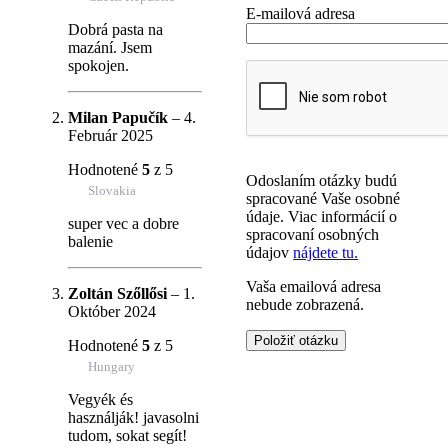
E-mailová adresa
Dobrá pasta na
mazání. Jsem
spokojen.
Milan Papučík
–
4.
Február 2025
Hodnotené
5
z 5
Odoslaním otázky budú
Slovakia
spracované Vaše osobné
údaje. Viac informácií o
super vec a dobre
spracovaní osobných
balenie
údajov
nájdete tu.
Vaša emailová adresa
Zoltán Szőllősi
–
1.
nebude zobrazená.
Október 2024
Hodnotené
5
z 5
Hungary
Vegyék és
használják! javasolni
tudom, sokat segít!