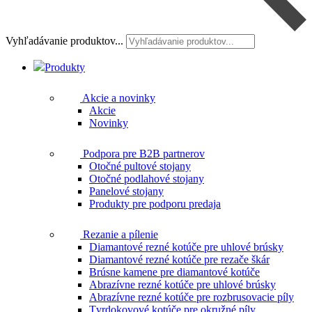
Vyhľadávanie produktov...
Produkty
Akcie a novinky
Akcie
Novinky
Podpora pre B2B partnerov
Otočné pultové stojany
Otočné podlahové stojany
Panelové stojany
Produkty pre podporu predaja
Rezanie a pílenie
Diamantové rezné kotúče pre uhlové brúsky
Diamantové rezné kotúče pre rezače škár
Brúsne kamene pre diamantové kotúče
Abrazívne rezné kotúče pre uhlové brúsky
Abrazívne rezné kotúče pre rozbrusovacie píly
Tvrdokovové kotúče pre okružné píly