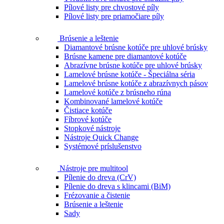
Pílové listy pre chvostové píly
Pílové listy pre priamočiare píly
Brúsenie a leštenie
Diamantové brúsne kotúče pre uhlové brúsky
Brúsne kamene pre diamantové kotúče
Abrazívne brúsne kotúče pre uhlové brúsky
Lamelové brúsne kotúče - Špeciálna séria
Lamelové brúsne kotúče z abrazívnych pásov
Lamelové kotúče z brúsneho rúna
Kombinované lamelové kotúče
Čistiace kotúče
Fíbrové kotúče
Stopkové nástroje
Nástroje Quick Change
Systémové príslušenstvo
Nástroje pre multitool
Pílenie do dreva (CrV)
Pílenie do dreva s klincami (BiM)
Frézovanie a čistenie
Brúsenie a leštenie
Sady