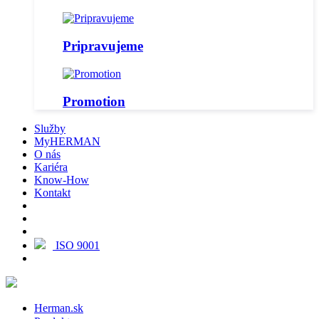
Pripravujeme
Promotion
Služby
MyHERMAN
O nás
Kariéra
Know-How
Kontakt
ISO 9001
Herman.sk