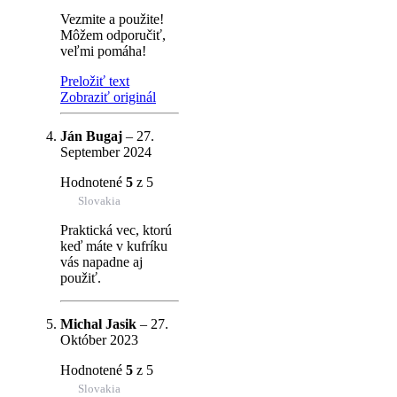
Vezmite a použite!
Môžem odporučiť,
veľmi pomáha!
Preložiť text
Zobraziť originál
Ján Bugaj
–
27.
September 2024
Hodnotené
5
z 5
Slovakia
Praktická vec, ktorú
keď máte v kufríku
vás napadne aj
použiť.
Michal Jasik
–
27.
Október 2023
Hodnotené
5
z 5
Slovakia