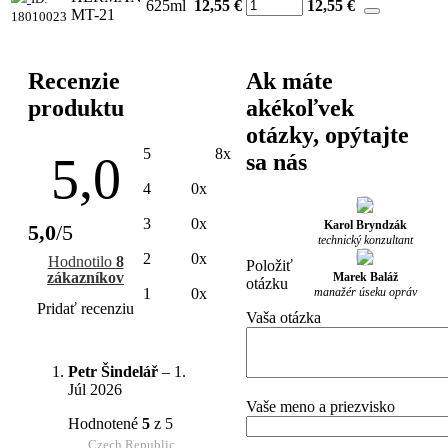
625ml
12,55 €
12,55
€
MT-21
18010023
Recenzie
Ak máte
produktu
akékoľvek
otázky, opýtajte
5
8x
5,0
sa nás
4
0x
3
0x
Karol Bryndzák
5,0
/5
technický konzultant
2
0x
Hodnotilo
8
Položiť
zákazníkov
Marek Baláž
otázku
manažér úseku opráv
1
0x
Pridať recenziu
Vaša otázka
Petr Šindelář
–
1.
Júl 2026
Vaše meno a priezvisko
Hodnotené
5
z 5
Czech Republic