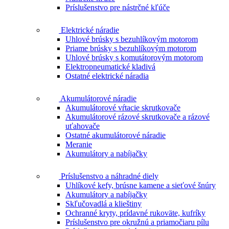
Príslušenstvo pre nástrčné kľúče
Elektrické náradie
Uhlové brúsky s bezuhlíkovým motorom
Priame brúsky s bezuhlíkovým motorom
Uhlové brúsky s komutátorovým motorom
Elektropneumatické kladivá
Ostatné elektrické náradia
Akumulátorové náradie
Akumulátorové vŕtacie skrutkovače
Akumulátorové rázové skrutkovače a rázové
uťahovače
Ostatné akumulátorové náradie
Meranie
Akumulátory a nabíjačky
Príslušenstvo a náhradné diely
Uhlíkové kefy, brúsne kamene a sieťové šnúry
Akumulátory a nabíjačky
Skľučovadlá a klieštiny
Ochranné kryty, prídavné rukoväte, kufríky
Príslušenstvo pre okružnú a priamočiaru pílu