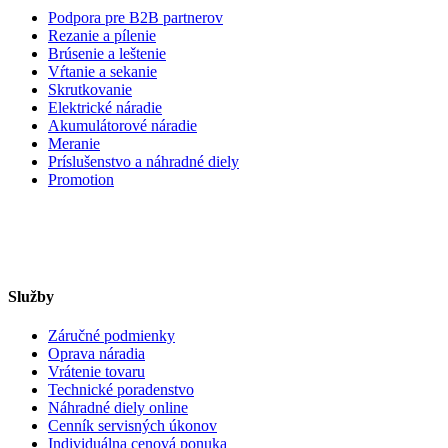
Podpora pre B2B partnerov
Rezanie a pílenie
Brúsenie a leštenie
Vŕtanie a sekanie
Skrutkovanie
Elektrické náradie
Akumulátorové náradie
Meranie
Príslušenstvo a náhradné diely
Promotion
Služby
Záručné podmienky
Oprava náradia
Vrátenie tovaru
Technické poradenstvo
Náhradné diely online
Cenník servisných úkonov
Individuálna cenová ponuka