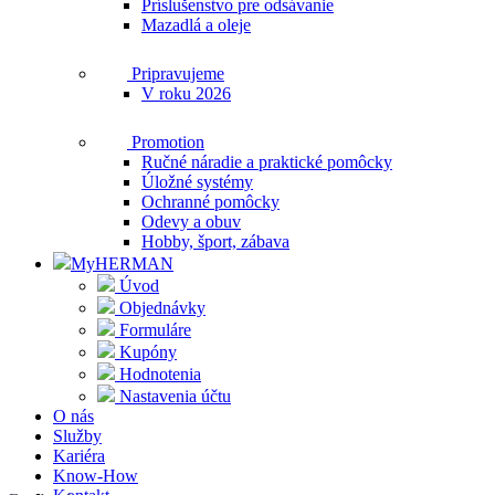
Príslušenstvo pre odsávanie
Mazadlá a oleje
Pripravujeme
V roku 2026
Promotion
Ručné náradie a praktické pomôcky
Úložné systémy
Ochranné pomôcky
Odevy a obuv
Hobby, šport, zábava
MyHERMAN
Úvod
Objednávky
Formuláre
Kupóny
Hodnotenia
Nastavenia účtu
O nás
Služby
Kariéra
Know-How