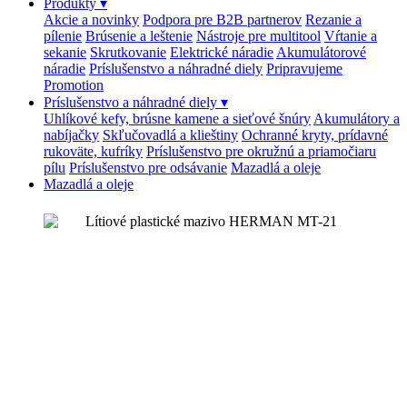
Produkty
▾
Akcie a novinky
Podpora pre B2B partnerov
Rezanie a
pílenie
Brúsenie a leštenie
Nástroje pre multitool
Vŕtanie a
sekanie
Skrutkovanie
Elektrické náradie
Akumulátorové
náradie
Príslušenstvo a náhradné diely
Pripravujeme
Promotion
Príslušenstvo a náhradné diely
▾
Uhlíkové kefy, brúsne kamene a sieťové šnúry
Akumulátory a
nabíjačky
Skľučovadlá a klieštiny
Ochranné kryty, prídavné
rukoväte, kufríky
Príslušenstvo pre okružnú a priamočiaru
pílu
Príslušenstvo pre odsávanie
Mazadlá a oleje
Mazadlá a oleje