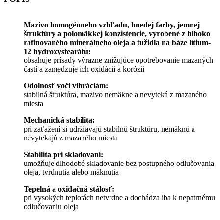
Mazivo homogénneho vzhľadu, hnedej farby, jemnej
štruktúry a polomäkkej konzistencie, vyrobené z hlboko
rafinovaného minerálneho oleja a tužidla na báze lítium-
12 hydroxystearátu:
obsahuje prísady výrazne znižujúce opotrebovanie mazaných
častí a zamedzuje ich oxidácii a korózii
Odolnosť voči vibráciám:
stabilná štruktúra, mazivo nemäkne a nevyteká z mazaného
miesta
Mechanická stabilita:
pri zaťažení si udržiavajú stabilnú štruktúru, nemäknú a
nevytekajú z mazaného miesta
Stabilita pri skladovaní:
umožňuje dlhodobé skladovanie bez postupného odlučovania
oleja, tvrdnutia alebo mäknutia
Tepelná a oxidačná stálosť:
pri vysokých teplotách netvrdne a dochádza iba k nepatrnému
odlučovaniu oleja