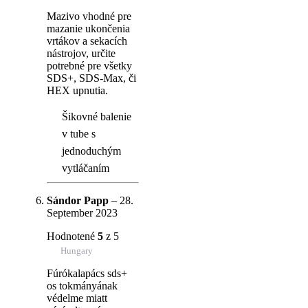
Mazivo vhodné pre
mazanie ukončenia
vrtákov a sekacích
nástrojov, určite
potrebné pre všetky
SDS+, SDS-Max, či
HEX upnutia.
Šikovné balenie
v tube s
jednoduchým
vytláčaním
Sándor Papp
–
28.
September 2023
Hodnotené
5
z 5
Hungary
Fúrókalapács sds+
os tokmányának
védelme miatt