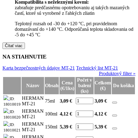
Kompatibilita s neželeznými kovmi:
zabraňuje predčasnému opotrebovaniu aj takých mazaných
častí, ktoré sú vyrobené z ľahkých zliatin
Teplotný rozsah od -30 do +120 °C, pri pravidelnom
domazávaní do +140 °C. Odporúčaná teplota skladovania od
-5 do +45 °C
Čítať viac
NA STIAHNUTIE
Karta bezpečnostných údajov MT-21
Technický list MT-21
Produktový filter »
Počet v
Cena
Celkom
Názov
Obsah
balení
Do košíka
(€/1ks)
(€)
(ks)
HERMAN
ID:
75ml
3,09 €
3,09
€
MT-21
18010019
HERMAN
ID:
100ml
4,12 €
4,12
€
MT-21
18010020
HERMAN
ID:
150ml
5,39 €
5,39
€
MT-21
18010021
HERMAN
ID: