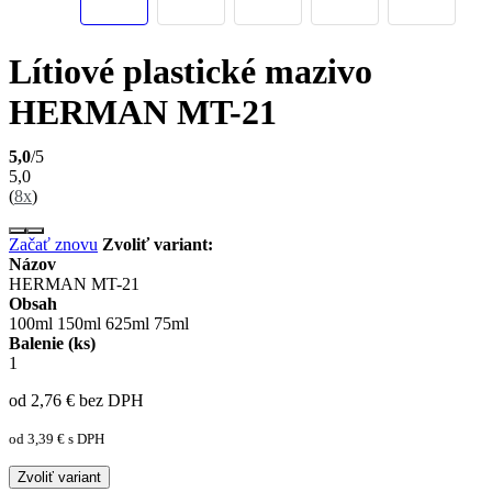
Lítiové plastické mazivo
HERMAN MT-21
5,0
/5
5,0
(
8x
)
Začať znovu
Zvoliť variant:
Názov
HERMAN MT-21
Obsah
100ml
150ml
625ml
75ml
Balenie (ks)
1
od 2,76
€
bez DPH
od 3,39
€
s DPH
Zvoliť variant