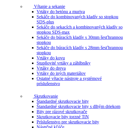
Vŕtanie a sekanie
Vrtáky do betónu a muriva
Sekáče do kombinovaných kladív so stopkou
SDS-plus
Sekáče do sekacích a kombinovaných kladív so
stopkou SDS-max
Sekáče do búracích kladív s 30mm šesťhrannou
stopkou
Sekáče do búracích kladív s 28mm šesťhrannou
stopkou
Vrtáky do kovu
Stupňovité vrtáky a záhlbníky
Vrtáky do dreva
Vrtáky do iných materiálov
Ostatné vŕtacie nástroje a systémové
príslušenstvo
Skrutkovanie
Štandardné skrutkovacie bity
Štandardné skrutkovacie bity s dlhým driekom
Bity pre rázové skrutkovače
Skrutkovacie bity torzné TiN
Príslušenstvo pre skrutkovacie bity
Nástrčné kľúče