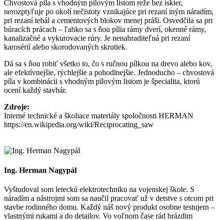
Chvostová píla s vhodným pílovým listom reže bez iskier,
nerozptyľuje po okolí nečistoty vznikajúce pri rezaní iným náradím,
pri rezaní tehál a cementových blokov menej práši. Osvedčila sa pri
búracích prácach – ľahko sa s ňou pília rámy dverí, okenné rámy,
kanalizačné a vykurovacie rúry. Je nenahraditeľná pri rezaní
karosérií alebo skorodovaných skrutiek.
Dá sa s ňou robiť všetko to, čo s ručnou pílkou na drevo alebo kov,
ale efektívnejšie, rýchlejšie a pohodlnejšie. Jednoducho – chvostová
píla v kombinácii s vhodným pílovým listom je špecialita, ktorú
ocení každý stavbár.
Zdroje:
Interné technické a školiace materiály spoločnosti HERMAN
https://en.wikipedia.org/wiki/Reciprocating_saw
Ing. Herman Nagypál
Vyštudoval som leteckú elektrotechniku na vojenskej škole. S
náradím a nástrojmi som sa naučil pracovať už v detstve s otcom pri
stavbe rodinného domu. Každý náš nový produkt osobne testujem –
vlastnými rukami a do detailov. Vo voľnom čase rád brázdim