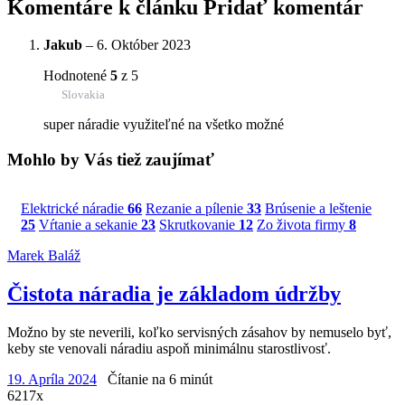
Komentáre k článku
Pridať komentár
Jakub
–
6. Október 2023
Hodnotené
5
z 5
Slovakia
super náradie využiteľné na všetko možné
Mohlo by Vás tiež zaujímať
Elektrické náradie
66
Rezanie a pílenie
33
Brúsenie a leštenie
25
Vŕtanie a sekanie
23
Skrutkovanie
12
Zo života firmy
8
Marek Baláž
Čistota náradia je základom údržby
Možno by ste neverili, koľko servisných zásahov by nemuselo byť,
keby ste venovali náradiu aspoň minimálnu starostlivosť.
19. Apríla 2024
Čítanie na 6 minút
6217x