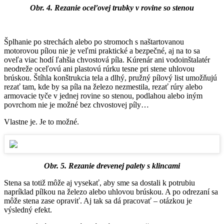
Obr. 4. Rezanie oceľovej trubky v rovine so stenou
Šplhanie po strechách alebo po stromoch s naštartovanou
motorovou pílou nie je veľmi praktické a bezpečné, aj na to sa
oveľa viac hodí ľahšia chvostová píla. Kúrenár ani vodoinštalatér
neodreže oceľovú ani plastovú rúrku tesne pri stene uhlovou
brúskou. Štíhla konštrukcia tela a dlhý, pružný pílový list umožňujú
rezať tam, kde by sa píla na železo nezmestila, rezať rúry alebo
armovacie tyče v jednej rovine so stenou, podlahou alebo iným
povrchom nie je možné bez chvostovej píly…
Vlastne je. Je to možné.
Obr. 5. Rezanie drevenej palety s klincami
Stena sa totiž môže aj vysekať, aby sme sa dostali k potrubiu
napríklad pílkou na železo alebo uhlovou brúskou. A po odrezaní sa
môže stena zase opraviť. Aj tak sa dá pracovať – otázkou je
výsledný efekt.