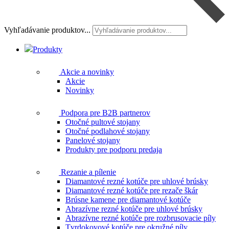
Vyhľadávanie produktov...
Produkty
Akcie a novinky
Akcie
Novinky
Podpora pre B2B partnerov
Otočné pultové stojany
Otočné podlahové stojany
Panelové stojany
Produkty pre podporu predaja
Rezanie a pílenie
Diamantové rezné kotúče pre uhlové brúsky
Diamantové rezné kotúče pre rezače škár
Brúsne kamene pre diamantové kotúče
Abrazívne rezné kotúče pre uhlové brúsky
Abrazívne rezné kotúče pre rozbrusovacie píly
Tvrdokovové kotúče pre okružné píly