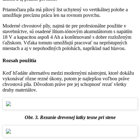
Priamočiara píla má pílový list uchytený vo vertikálnej polohe a
umožňuje precíznu prácu len na rovnom povrchu.
Moderné chvostové píly, najmä tie pre profesionálne použitie v
stavebníctve, sú osadené lítium-iónovým akumulátorom s napätím
18 V a kapacitou aspoň 4 Ah a konštruované s dobre rozloženým
ťažiskom. Vďaka tomuto umožňujú pracovať na neprístupných
miestach a aj v nepohodlných polohách, napríklad nad hlavou.
Rozsah použitia
Keď hľadáte alternatívu medzi modernými nástrojmi, ktoré dokážu
vykonávať rôzne rezné úkony, potom je najlepšou voľbou práve
chvostová píla. Dôvodom práve pre jej schopnosť rezať všetky
druhy materiálov.
Obr. 3. Rezanie drevenej latky tesne pri stene