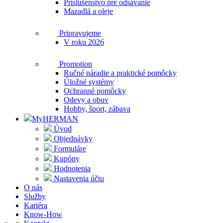
Príslušenstvo pre odsávanie
Mazadlá a oleje
Pripravujeme
V roku 2026
Promotion
Ručné náradie a praktické pomôcky
Úložné systémy
Ochranné pomôcky
Odevy a obuv
Hobby, šport, zábava
MyHERMAN
Úvod
Objednávky
Formuláre
Kupóny
Hodnotenia
Nastavenia účtu
O nás
Služby
Kariéra
Know-How