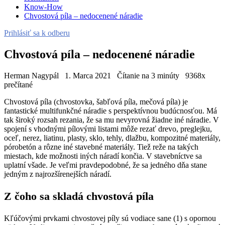
Know-How
Chvostová píla – nedocenené náradie
Prihlásiť sa k odberu
Chvostová píla – nedocenené náradie
Herman Nagypál
1. Marca 2021
Čítanie na 3 minúty
9368x
prečítané
Chvostová píla (chvostovka, šabľová píla, mečová píla) je
fantastické multifunkčné náradie s perspektívnou budúcnosťou. Má
tak široký rozsah rezania, že sa mu nevyrovná žiadne iné náradie. V
spojení s vhodnými pílovými listami môže rezať drevo, preglejku,
oceľ, nerez, liatinu, plasty, sklo, tehly, dlažbu, kompozitné materiály,
pórobetón a rôzne iné stavebné materiály. Tiež reže na takých
miestach, kde možnosti iných náradí končia. V stavebníctve sa
uplatní všade. Je veľmi pravdepodobné, že sa jedného dňa stane
jedným z najrozšírenejších náradí.
Z čoho sa skladá chvostová píla
Kľúčovými prvkami chvostovej píly sú vodiace sane (1) s opornou