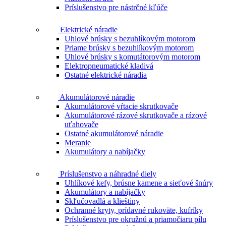
Príslušenstvo pre nástrčné kľúče
Elektrické náradie
Uhlové brúsky s bezuhlíkovým motorom
Priame brúsky s bezuhlíkovým motorom
Uhlové brúsky s komutátorovým motorom
Elektropneumatické kladivá
Ostatné elektrické náradia
Akumulátorové náradie
Akumulátorové vŕtacie skrutkovače
Akumulátorové rázové skrutkovače a rázové
uťahovače
Ostatné akumulátorové náradie
Meranie
Akumulátory a nabíjačky
Príslušenstvo a náhradné diely
Uhlíkové kefy, brúsne kamene a sieťové šnúry
Akumulátory a nabíjačky
Skľučovadlá a klieštiny
Ochranné kryty, prídavné rukoväte, kufríky
Príslušenstvo pre okružnú a priamočiaru pílu