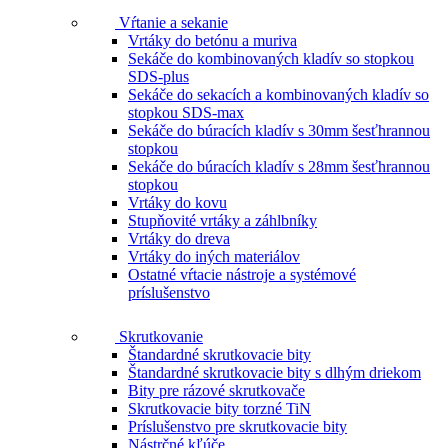
Vŕtanie a sekanie
Vrtáky do betónu a muriva
Sekáče do kombinovaných kladív so stopkou
SDS-plus
Sekáče do sekacích a kombinovaných kladív so
stopkou SDS-max
Sekáče do búracích kladív s 30mm šesťhrannou
stopkou
Sekáče do búracích kladív s 28mm šesťhrannou
stopkou
Vrtáky do kovu
Stupňovité vrtáky a záhlbníky
Vrtáky do dreva
Vrtáky do iných materiálov
Ostatné vŕtacie nástroje a systémové
príslušenstvo
Skrutkovanie
Štandardné skrutkovacie bity
Štandardné skrutkovacie bity s dlhým driekom
Bity pre rázové skrutkovače
Skrutkovacie bity torzné TiN
Príslušenstvo pre skrutkovacie bity
Nástrčné kľúče