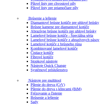
Pílové listy pre chvostové píly
Pílové listy pre priamočiare píly
Brúsenie a leštenie
Diamantové brúsne kotúče pre uhlové brúsky
Brúsne kamene pre diamantové kotúče
Abrazívne brúsne kotúče pre uhlové brúsky
Lamelové brúsne kotúče - Špeciálna séria
Lamelové brúsne kotúče z abrazívnych pásov
Lamelové kotúče z brúsneho rúna
Kombinované lamelové kotúče
Čistiace kotúče
Fíbrové kotúče
Stopkové nástroje
Nástroje Quick Change
Systémové príslušenstvo
Nástroje pre multitool
Pílenie do dreva (CrV)
Pílenie do dreva s klincami (BiM)
Frézovanie a čistenie
Brúsenie a leštenie
Sady