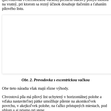
na vratný, pri ktorom sa rezný účinok dosahuje tlačením a ťahaním
pílového listu.
Obr. 2. Prevodovka s excentrickou vačkou
Obe tieto náradia však majú rôzne výhody.
Chvostová píla má pílový list uchytený v horizontálnej polohe a
vďaka nastaviteľnej pätke umožňuje pílenie na akomkoľvek
povrchu, v akejkoľvek polohe, na ťažko prístupných miestach, pod
uhlom a aj priamo pri stene.