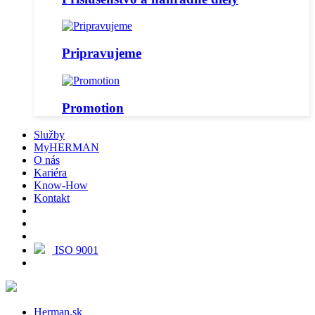
Pripravujeme
Promotion
Služby
MyHERMAN
O nás
Kariéra
Know-How
Kontakt
ISO 9001
Herman.sk