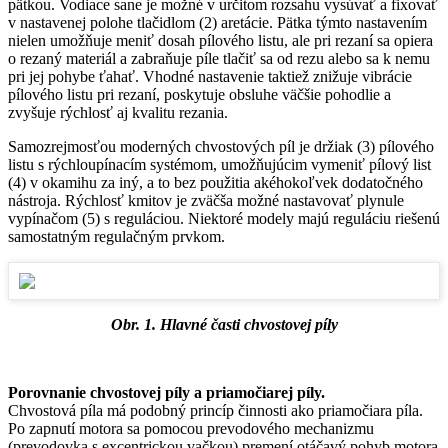
pätkou. Vodiace sane je možné v určitom rozsahu vysúvať a fixovať
v nastavenej polohe tlačidlom (2) aretácie. Pätka týmto nastavením
nielen umožňuje meniť dosah pílového listu, ale pri rezaní sa opiera
o rezaný materiál a zabraňuje píle tlačiť sa od rezu alebo sa k nemu
pri jej pohybe ťahať. Vhodné nastavenie taktiež znižuje vibrácie
pílového listu pri rezaní, poskytuje obsluhe väčšie pohodlie a
zvyšuje rýchlosť aj kvalitu rezania.
Samozrejmosťou moderných chvostových píl je držiak (3) pílového
listu s rýchloupínacím systémom, umožňujúcim vymeniť pílový list
(4) v okamihu za iný, a to bez použitia akéhokoľvek dodatočného
nástroja. Rýchlosť kmitov je zväčša možné nastavovať plynule
vypínačom (5) s reguláciou. Niektoré modely majú reguláciu riešenú
samostatným regulačným prvkom.
Obr. 1. Hlavné časti chvostovej píly
Porovnanie chvostovej píly a priamočiarej píly.
Chvostová píla má podobný princíp činnosti ako priamočiara píla.
Po zapnutí motora sa pomocou prevodového mechanizmu
(prevodovka s excentrickou vačkou) premení otáčavý pohyb motora