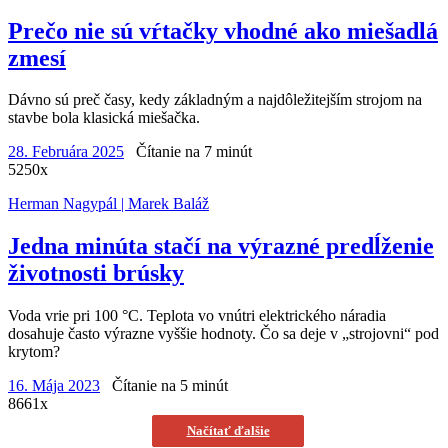
Prečo nie sú vŕtačky vhodné ako miešadlá
zmesí
Dávno sú preč časy, kedy základným a najdôležitejším strojom na
stavbe bola klasická miešačka.
28. Februára 2025
Čítanie na 7 minút
5250x
Herman Nagypál | Marek Baláž
Jedna minúta stačí na výrazné predĺženie
životnosti brúsky
Voda vrie pri 100 °C. Teplota vo vnútri elektrického náradia
dosahuje často výrazne vyššie hodnoty. Čo sa deje v „strojovni“ pod
krytom?
16. Mája 2023
Čítanie na 5 minút
8661x
Načítať ďalšie