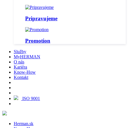
Pripravujeme
Promotion
Služby
MyHERMAN
O nás
Kariéra
Know-How
Kontakt
ISO 9001
Herman.sk