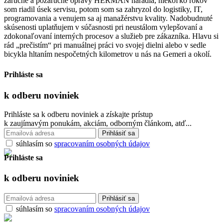
záručné a pozáručné opravy HERMAN náradia, niekoľko rokov
som riadil úsek servisu, potom som sa zahryzol do logistiky, IT,
programovania a venujem sa aj manažérstvu kvality. Nadobudnuté
skúsenosti uplatňujem v súčasnosti pri neustálom vylepšovaní a
zdokonaľovaní interných procesov a služieb pre zákazníka. Hlavu si
rád „prečistím“ pri manuálnej práci vo svojej dielni alebo v sedle
bicykla hltaním nespočetných kilometrov u nás na Gemeri a okolí.
Prihláste sa
k odberu
noviniek
Prihláste sa k odberu noviniek a získajte prístup
k zaujímavým ponukám, akciám, odborným článkom, atď...
súhlasím so
spracovaním osobných údajov
Prihláste sa
k odberu
noviniek
súhlasím so
spracovaním osobných údajov