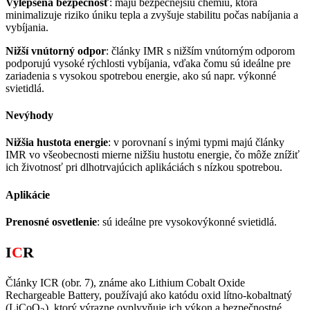
Vylepšená bezpečnosť
: majú bezpečnejšiu chémiu, ktorá
minimalizuje riziko úniku tepla a zvyšuje stabilitu počas nabíjania a
vybíjania.
Nižší vnútorný odpor
: články IMR s nižším vnútorným odporom
podporujú vysoké rýchlosti vybíjania, vďaka čomu sú ideálne pre
zariadenia s vysokou spotrebou energie, ako sú napr. výkonné
svietidlá.
Nevýhody
Nižšia hustota energie
: v porovnaní s inými typmi majú články
IMR vo všeobecnosti mierne nižšiu hustotu energie, čo môže znížiť
ich životnosť pri dlhotrvajúcich aplikáciách s nízkou spotrebou.
Aplikácie
Prenosné osvetlenie
: sú ideálne pre vysokovýkonné svietidlá.
I
C
R
Články ICR (obr. 7), známe ako Lithium Cobalt Oxide
Rechargeable Battery, používajú ako katódu oxid lítno-kobaltnatý
(LiCoO
), ktorý výrazne ovplyvňuje ich výkon a bezpečnostné