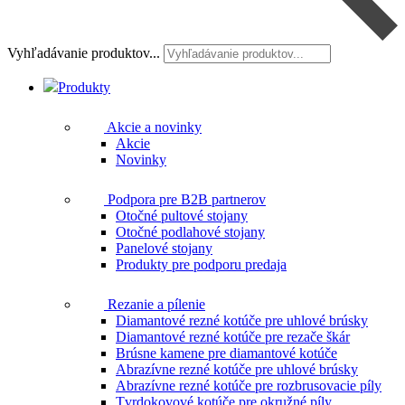
Vyhľadávanie produktov...
Produkty
Akcie a novinky
Akcie
Novinky
Podpora pre B2B partnerov
Otočné pultové stojany
Otočné podlahové stojany
Panelové stojany
Produkty pre podporu predaja
Rezanie a pílenie
Diamantové rezné kotúče pre uhlové brúsky
Diamantové rezné kotúče pre rezače škár
Brúsne kamene pre diamantové kotúče
Abrazívne rezné kotúče pre uhlové brúsky
Abrazívne rezné kotúče pre rozbrusovacie píly
Tvrdokovové kotúče pre okružné píly