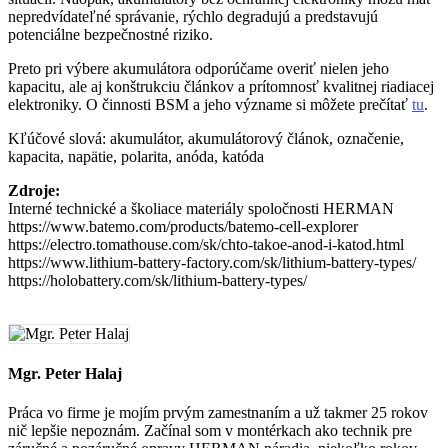
nepredvídateľné správanie, rýchlo degradujú a predstavujú
potenciálne bezpečnostné riziko.
Preto pri výbere akumulátora odporúčame overiť nielen jeho
kapacitu, ale aj konštrukciu článkov a prítomnosť kvalitnej riadiacej
elektroniky. O činnosti BSM a jeho význame si môžete prečítať
tu
.
Kľúčové slová: akumulátor, akumulátorový článok, označenie,
kapacita, napätie, polarita, anóda, katóda
Zdroje:
Interné technické a školiace materiály spoločnosti HERMAN
https://www.batemo.com/products/batemo-cell-explorer
https://electro.tomathouse.com/sk/chto-takoe-anod-i-katod.html
https://www.lithium-battery-factory.com/sk/lithium-battery-types/
https://holobattery.com/sk/lithium-battery-types/
Mgr. Peter Halaj
Práca vo firme je mojím prvým zamestnaním a už takmer 25 rokov
nič lepšie nepoznám. Začínal som v montérkach ako technik pre