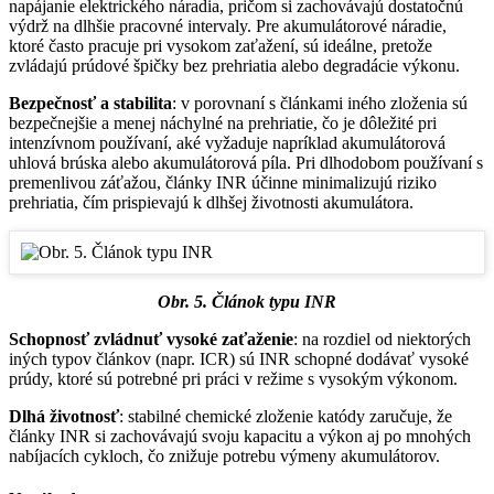
napájanie elektrického náradia, pričom si zachovávajú dostatočnú
výdrž na dlhšie pracovné intervaly. Pre akumulátorové náradie,
ktoré často pracuje pri vysokom zaťažení, sú ideálne, pretože
zvládajú prúdové špičky bez prehriatia alebo degradácie výkonu.
Bezpečnosť a stabilita
: v porovnaní s článkami iného zloženia sú
bezpečnejšie a menej náchylné na prehriatie, čo je dôležité pri
intenzívnom používaní, aké vyžaduje napríklad akumulátorová
uhlová brúska alebo akumulátorová píla. Pri dlhodobom používaní s
premenlivou záťažou, články INR účinne minimalizujú riziko
prehriatia, čím prispievajú k dlhšej životnosti akumulátora.
Obr. 5. Článok typu INR
Schopnosť zvládnuť vysoké zaťaženie
: na rozdiel od niektorých
iných typov článkov (napr. ICR) sú INR schopné dodávať vysoké
prúdy, ktoré sú potrebné pri práci v režime s vysokým výkonom.
Dlhá životnosť
: stabilné chemické zloženie katódy zaručuje, že
články INR si zachovávajú svoju kapacitu a výkon aj po mnohých
nabíjacích cykloch, čo znižuje potrebu výmeny akumulátorov.