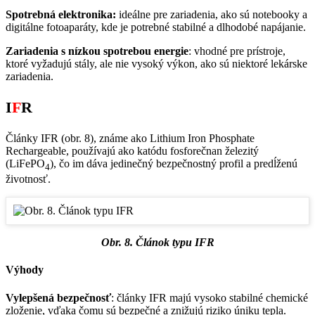
Spotrebná elektronika:
ideálne pre zariadenia, ako sú notebooky a
digitálne fotoaparáty, kde je potrebné stabilné a dlhodobé napájanie.
Zariadenia s nízkou spotrebou energie
: vhodné pre prístroje,
ktoré vyžadujú stály, ale nie vysoký výkon, ako sú niektoré lekárske
zariadenia.
I
F
R
Články IFR (obr. 8), známe ako Lithium Iron Phosphate
Rechargeable, používajú ako katódu fosforečnan železitý
(LiFePO
), čo im dáva jedinečný bezpečnostný profil a predĺženú
4
životnosť.
Obr. 8. Článok typu IFR
Výhody
Vylepšená bezpečnosť
: články IFR majú vysoko stabilné chemické
zloženie, vďaka čomu sú bezpečné a znižujú riziko úniku tepla.