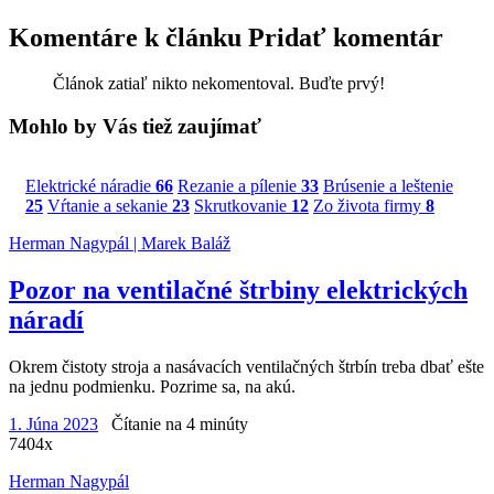
Komentáre k článku
Pridať komentár
Článok zatiaľ nikto nekomentoval. Buďte prvý!
Mohlo by Vás tiež zaujímať
Elektrické náradie
66
Rezanie a pílenie
33
Brúsenie a leštenie
25
Vŕtanie a sekanie
23
Skrutkovanie
12
Zo života firmy
8
Herman Nagypál | Marek Baláž
Pozor na ventilačné štrbiny elektrických
náradí
Okrem čistoty stroja a nasávacích ventilačných štrbín treba dbať ešte
na jednu podmienku. Pozrime sa, na akú.
1. Júna 2023
Čítanie na 4 minúty
7404x
Herman Nagypál