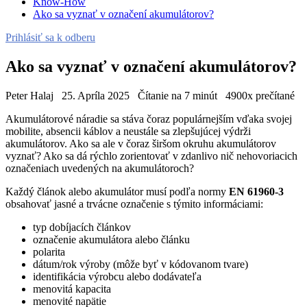
Know-How
Ako sa vyznať v označení akumulátorov?
Prihlásiť sa k odberu
Ako sa vyznať v označení akumulátorov?
Peter Halaj
25. Apríla 2025
Čítanie na 7 minút
4900x prečítané
Akumulátorové náradie sa stáva čoraz populárnejším vďaka svojej
mobilite, absencii káblov a neustále sa zlepšujúcej výdrži
akumulátorov. Ako sa ale v čoraz širšom okruhu akumulátorov
vyznať? Ako sa dá rýchlo zorientovať v zdanlivo nič nehovoriacich
označeniach uvedených na akumulátoroch?
Každý článok alebo akumulátor musí podľa normy
EN 61960-3
obsahovať jasné a trvácne označenie s týmito informáciami:
typ dobíjacích článkov
označenie akumulátora alebo článku
polarita
dátum/rok výroby (môže byť v kódovanom tvare)
identifikácia výrobcu alebo dodávateľa
menovitá kapacita
menovité napätie