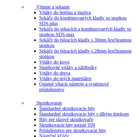
Vŕtanie a sekanie
Vrtáky do betónu a muriva
Sekáče do kombinovaných kladív so stopkou
SDS-plus
Sekáče do sekacích a kombinovaných kladív so
stopkou SDS-max
Sekáče do búracích kladív s 30mm šesťhrannou
stopkou
Sekáče do búracích kladív s 28mm šesťhrannou
stopkou
Vrtáky do kovu
Stupňovité vrtáky a záhlbníky
Vrtáky do dreva
Vrtáky do iných materiálov
Ostatné vŕtacie nástroje a systémové
príslušenstvo
Skrutkovanie
Štandardné skrutkovacie bity
Štandardné skrutkovacie bity s dlhým driekom
Bity pre rázové skrutkovače
Skrutkovacie bity torzné TiN
Príslušenstvo pre skrutkovacie bity
Nástrčné kľúče