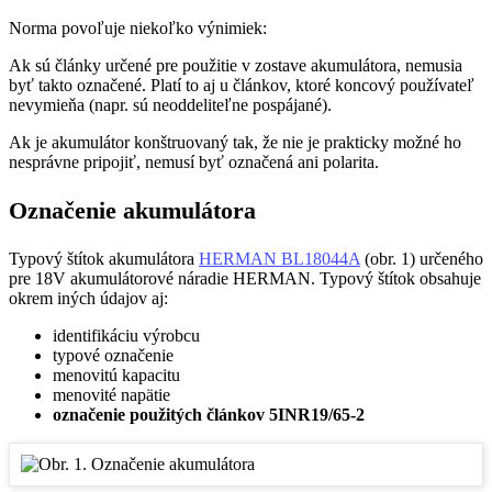
Norma povoľuje niekoľko výnimiek:
Ak sú články určené pre použitie v zostave akumulátora, nemusia
byť takto označené. Platí to aj u článkov, ktoré koncový používateľ
nevymieňa (napr. sú neoddeliteľne pospájané).
Ak je akumulátor konštruovaný tak, že nie je prakticky možné ho
nesprávne pripojiť, nemusí byť označená ani polarita.
Označenie akumulátora
Typový štítok akumulátora
HERMAN BL18044A
(obr. 1) určeného
pre 18V akumulátorové náradie HERMAN. Typový štítok obsahuje
okrem iných údajov aj:
identifikáciu výrobcu
typové označenie
menovitú kapacitu
menovité napätie
označenie použitých článkov 5INR19/65-2