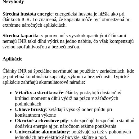
Nevýhody
Stredná hustota energie
: energetická hustota je nižšia ako pri
článkoch ICR. To znamená, že kapacita môže byť obmedzená pri
extrémne náročných aplikáciách.
Stredná kapacita
: v porovnaní s vysokokapacitnými článkami
nemajú INR takú dlhú výdrž na jedno nabitie, čo však kompenzujú
svojou spoľahlivosťou a bezpečnosťou.
Aplikácie
Články INR sú špeciálne navrhnuté na použitie v zariadeniach, kde
je potrebná kombinácia kapacity, výkonu a bezpečnosti. Typické
aplikácie zahŕňajú akumulátorové náradie:
Vŕtačky a skrutkovače
: články poskytujú dostatočný
krútiaci moment a dlhú výdrž na prácu v záťažových
podmienkach
Uhlové brúsky
: zvládajú vysoký odber prúdu pri
konštantnom výkone
Okružné a chvostové píly
: zabezpečujú bezpečnú a stabilnú
dodávku energie aj pri náročnom režime používania
Univerzálne akumulátory
: používajú sa tiež v pohonných
jednotkách pre elektrické bicykle, skútre a pod.