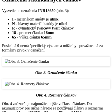
Vysvetlenie označenia
INR18650
(obr. 3):
I
- materiálom anódy je
uhlík
N
- hlavný materiál katódy je
nikel
R
- cylindrický (
valcový tvar
) článkov
18
- priemer článku
18mm
65
- výška článku
65mm
Posledná
0
nemá špecifický význam a môže byť považovaná za
formálny prvok v označení.
Obr. 3. Označenie článku
Obr. 4. Rozmery článkov
Obr. 4 znázorňuje najpoužívanejšie veľkosti článkov. Do
akumulátorov pre ručné náradie sa používajú články s rozmermi