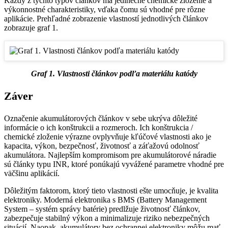
Každý z týchto typov článkov má jedinečné chemické zloženie a
výkonnostné charakteristiky, vďaka čomu sú vhodné pre rôzne
aplikácie. Prehľadné zobrazenie vlastností jednotlivých článkov
zobrazuje graf 1.
Graf 1. Vlastnosti článkov podľa materiálu katódy
Záver
Označenie akumulátorových článkov v sebe ukrýva dôležité
informácie o ich konštrukcii a rozmeroch. Ich konštrukcia /
chemické zloženie výrazne ovplyvňuje kľúčové vlastnosti ako je
kapacita, výkon, bezpečnosť, životnosť a záťažovú odolnosť
akumulátora. Najlepším kompromisom pre akumulátorové náradie
sú články typu INR, ktoré ponúkajú vyvážené parametre vhodné pre
väčšinu aplikácií.
Dôležitým faktorom, ktorý tieto vlastnosti ešte umocňuje, je kvalita
elektroniky. Moderná elektronika s BMS (Battery Management
System – systém správy batérie) predlžuje životnosť článkov,
zabezpečuje stabilný výkon a minimalizuje riziko nebezpečných
situácií. Naopak, akumulátory bez ochrannej elektroniky môžu mať