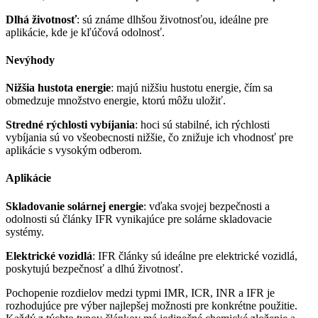
Dlhá životnosť
: sú známe dlhšou životnosťou, ideálne pre
aplikácie, kde je kľúčová odolnosť.
Nevýhody
Nižšia hustota energie
: majú nižšiu hustotu energie, čím sa
obmedzuje množstvo energie, ktorú môžu uložiť.
Stredné rýchlosti vybíjania
: hoci sú stabilné, ich rýchlosti
vybíjania sú vo všeobecnosti nižšie, čo znižuje ich vhodnosť pre
aplikácie s vysokým odberom.
Aplikácie
Skladovanie solárnej energie
: vďaka svojej bezpečnosti a
odolnosti sú články IFR vynikajúce pre solárne skladovacie
systémy.
Elektrické vozidlá
: IFR články sú ideálne pre elektrické vozidlá,
poskytujú bezpečnosť a dlhú životnosť.
Pochopenie rozdielov medzi typmi IMR, ICR, INR a IFR je
rozhodujúce pre výber najlepšej možnosti pre konkrétne použitie.