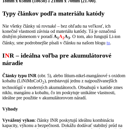
18mm x 65mm (18650)
a
21mm x 70mm (21700)
.
Typy článkov podľa materiálu katódy
Nie všetky články sú rovnaké – bez ohľadu na veľkosť, ich
konečné vlastnosti závisia od materiálu katódy. Tá je označená
druhým písmenom v poradí
A
A
A
. O tom, ako fungujú Li-ion
1
2
3
články, sme podrobnejšie písali v článku na našom blogu
tu
.
I
N
R – ideálna voľba pre akumulátorové
náradie
Články typu INR
(obr. 5), alebo lítium-nikel-mangánové s oxidom
kobaltu (LiNiMnCoO
), predstavujú jednu z najpoužívanejších
2
technológií v moderných akumulátoroch. Obsahujú v katóde zmes
niklu, mangánu a kobaltu, čo im poskytuje unikátne vlastnosti,
ideálne pre použitie v akumulátorovom náradí.
Výhody
Vyvážený výkon
: články INR poskytujú ideálnu kombináciu
kapacity, výkonu a bezpečnosti. Dokážu dodávať stabilný prúd na