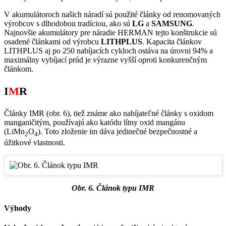
V akumulátoroch našich náradí sú použité články od renomovaných
výrobcov s dlhodobou tradíciou, ako sú
LG
a
SAMSUNG
.
Najnovšie akumulátory pre náradie HERMAN tejto konštrukcie sú
osadené článkami od výrobcu
LITHPLUS
. Kapacita článkov
LITHPLUS aj po 250 nabíjacích cykloch ostáva na úrovni 94% a
maximálny vybíjací prúd je výrazne vyšší oproti konkurenčným
článkom.
I
M
R
Články IMR (obr. 6), tiež známe ako nabíjateľné články s oxidom
manganičitým, používajú ako katódu lítny oxid mangánu
(LiMn
O
). Toto zloženie im dáva jedinečné bezpečnostné a
2
4
úžitkové vlastnosti.
Obr. 6. Článok typu IMR
Výhody