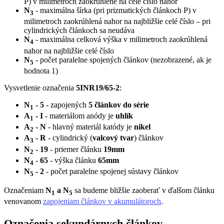
P) v milimetroch zaokrúhlené na celé číslo nahor
N
- maximálna šírka (pri prizmatických článkoch P) v
3
milimetroch zaokrúhlená nahor na najbližšie celé číslo – pri
cylindrických článkoch sa neudáva
N
- maximálna celková výška v milimetroch zaokrúhlená
4
nahor na najbližšie celé číslo
N
- počet paralelne spojených článkov (nezobrazené, ak je
5
hodnota 1)
Vysvetlenie označenia
5INR19/65-2
:
N
- 5
- zapojených
5 článkov do série
1
A
- I
- materiálom anódy je
uhlík
1
A
- N
- hlavný materiál katódy je
nikel
2
A
- R
- cylindrický (
valcový tvar
) článkov
3
N
- 19
- priemer článku
19mm
2
N
- 65
- výška článku
65mm
4
N
- 2
- počet paralelne spojenej sústavy článkov
5
Označeniam
N
a N
sa budeme bližšie zaoberať v ďalšom článku
1
5
venovanom
zapojeniam článkov v akumulátoroch
.
Označenia sekundárnych článkov