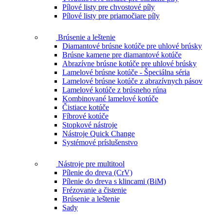
Pílové listy pre chvostové píly
Pílové listy pre priamočiare píly
Brúsenie a leštenie
Diamantové brúsne kotúče pre uhlové brúsky
Brúsne kamene pre diamantové kotúče
Abrazívne brúsne kotúče pre uhlové brúsky
Lamelové brúsne kotúče - Špeciálna séria
Lamelové brúsne kotúče z abrazívnych pásov
Lamelové kotúče z brúsneho rúna
Kombinované lamelové kotúče
Čistiace kotúče
Fíbrové kotúče
Stopkové nástroje
Nástroje Quick Change
Systémové príslušenstvo
Nástroje pre multitool
Pílenie do dreva (CrV)
Pílenie do dreva s klincami (BiM)
Frézovanie a čistenie
Brúsenie a leštenie
Sady