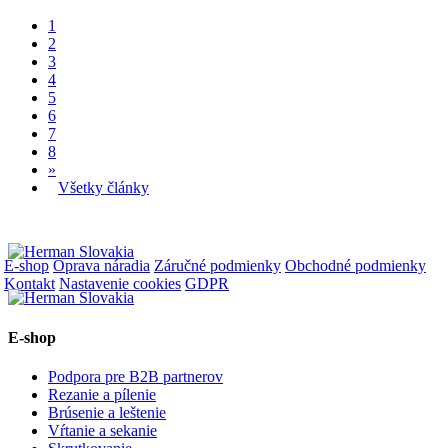
1
2
3
4
5
6
7
8
»
Všetky články
E-shop
Oprava náradia
Záručné podmienky
Obchodné podmienky
Kontakt
Nastavenie cookies
GDPR
E-shop
Podpora pre B2B partnerov
Rezanie a pílenie
Brúsenie a leštenie
Vŕtanie a sekanie