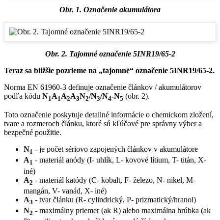
Obr. 1. Označenie akumulátora
Obr. 2. Tajomné označenie 5INR19/65-2
Teraz sa bližšie pozrieme na „tajomné“ označenie 5INR19/65-2.
Norma EN 61960-3 definuje označenie článkov / akumulátorov
podľa kódu
N
A
A
A
N
/N
/N
-N
(obr. 2).
1
1
2
3
2
3
4
5
Toto označenie poskytuje detailné informácie o chemickom zložení,
tvare a rozmeroch článku, ktoré sú kľúčové pre správny výber a
bezpečné použitie.
N
- je počet sériovo zapojených článkov v akumulátore
1
A
- materiál anódy (I- uhlík, L- kovové lítium, T- titán, X-
1
iné)
A
- materiál katódy (C- kobalt, F- železo, N- nikel, M-
2
mangán, V- vanád, X- iné)
A
- tvar článku (R- cylindrický, P- prizmatický/hranol)
3
N
- maximálny priemer (ak R) alebo maximálna hrúbka (ak
2