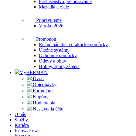
Príslušenstvo pre odsávanie
Mazadlá a oleje
Pripravujeme
V roku 2026
Promotion
Ručné náradie a praktické pomôcky
Úložné systémy
Ochranné pomôcky
Odevy a obuv
Hobby, šport, zábava
MyHERMAN
Úvod
Objednávky
Formuláre
Kupóny
Hodnotenia
Nastavenia účtu
O nás
Služby
Kariéra
Know-How