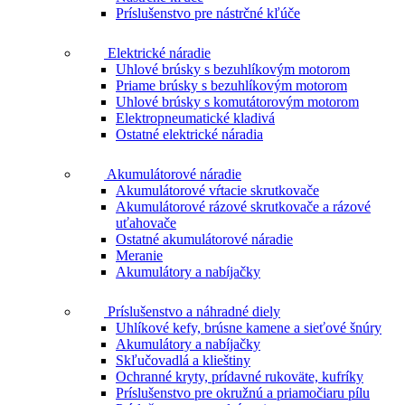
Príslušenstvo pre nástrčné kľúče
Elektrické náradie
Uhlové brúsky s bezuhlíkovým motorom
Priame brúsky s bezuhlíkovým motorom
Uhlové brúsky s komutátorovým motorom
Elektropneumatické kladivá
Ostatné elektrické náradia
Akumulátorové náradie
Akumulátorové vŕtacie skrutkovače
Akumulátorové rázové skrutkovače a rázové
uťahovače
Ostatné akumulátorové náradie
Meranie
Akumulátory a nabíjačky
Príslušenstvo a náhradné diely
Uhlíkové kefy, brúsne kamene a sieťové šnúry
Akumulátory a nabíjačky
Skľučovadlá a klieštiny
Ochranné kryty, prídavné rukoväte, kufríky
Príslušenstvo pre okružnú a priamočiaru pílu