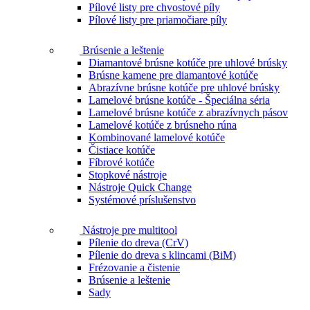
Pílové listy pre chvostové píly
Pílové listy pre priamočiare píly
Brúsenie a leštenie
Diamantové brúsne kotúče pre uhlové brúsky
Brúsne kamene pre diamantové kotúče
Abrazívne brúsne kotúče pre uhlové brúsky
Lamelové brúsne kotúče - Špeciálna séria
Lamelové brúsne kotúče z abrazívnych pásov
Lamelové kotúče z brúsneho rúna
Kombinované lamelové kotúče
Čistiace kotúče
Fíbrové kotúče
Stopkové nástroje
Nástroje Quick Change
Systémové príslušenstvo
Nástroje pre multitool
Pílenie do dreva (CrV)
Pílenie do dreva s klincami (BiM)
Frézovanie a čistenie
Brúsenie a leštenie
Sady