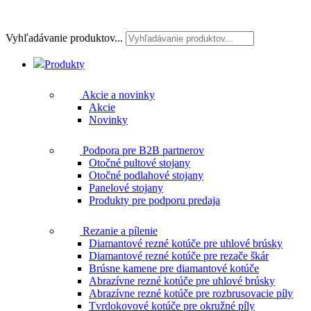
Vyhľadávanie produktov...
Produkty
Akcie a novinky
Akcie
Novinky
Podpora pre B2B partnerov
Otočné pultové stojany
Otočné podlahové stojany
Panelové stojany
Produkty pre podporu predaja
Rezanie a pílenie
Diamantové rezné kotúče pre uhlové brúsky
Diamantové rezné kotúče pre rezače škár
Brúsne kamene pre diamantové kotúče
Abrazívne rezné kotúče pre uhlové brúsky
Abrazívne rezné kotúče pre rozbrusovacie píly
Tvrdokovové kotúče pre okružné píly