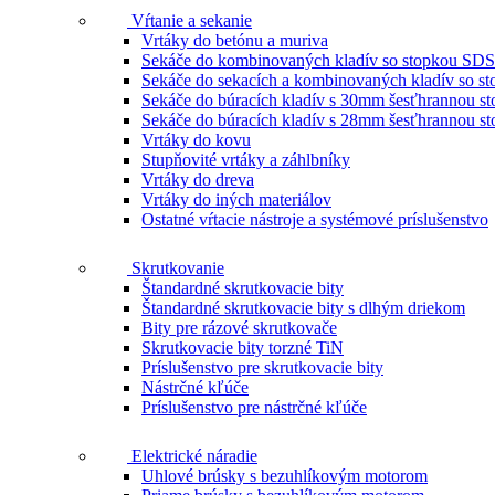
Vŕtanie a sekanie
Vrtáky do betónu a muriva
Sekáče do kombinovaných kladív so stopkou SDS
Sekáče do sekacích a kombinovaných kladív so 
Sekáče do búracích kladív s 30mm šesťhrannou s
Sekáče do búracích kladív s 28mm šesťhrannou s
Vrtáky do kovu
Stupňovité vrtáky a záhlbníky
Vrtáky do dreva
Vrtáky do iných materiálov
Ostatné vŕtacie nástroje a systémové príslušenstvo
Skrutkovanie
Štandardné skrutkovacie bity
Štandardné skrutkovacie bity s dlhým driekom
Bity pre rázové skrutkovače
Skrutkovacie bity torzné TiN
Príslušenstvo pre skrutkovacie bity
Nástrčné kľúče
Príslušenstvo pre nástrčné kľúče
Elektrické náradie
Uhlové brúsky s bezuhlíkovým motorom