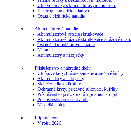
Priame brúsky s bezuhlíkovým motorom
Uhlové brúsky s komutátorovým motorom
Elektropneumatické kladivá
Ostatné elektrické náradia
Akumulátorové náradie
Akumulátorové vŕtacie skrutkovače
Akumulátorové rázové skrutkovače a rázové uťah
Ostatné akumulátorové náradie
Meranie
Akumulátory a nabíjačky
Príslušenstvo a náhradné diely
Uhlíkové kefy, brúsne kamene a sieťové šnúry
Akumulátory a nabíjačky
Skľučovadlá a klieštiny
Ochranné kryty, prídavné rukoväte, kufríky
Príslušenstvo pre okružnú a priamočiaru pílu
Príslušenstvo pre odsávanie
Mazadlá a oleje
Pripravujeme
V roku 2026