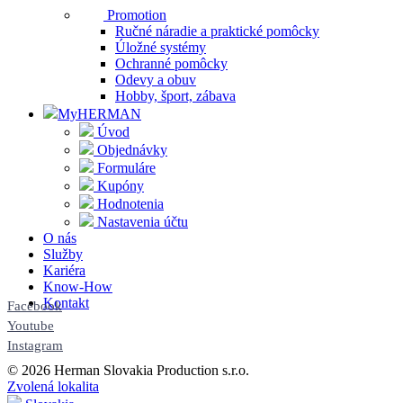
Promotion
Ručné náradie a praktické pomôcky
Úložné systémy
Ochranné pomôcky
Odevy a obuv
Hobby, šport, zábava
MyHERMAN
Úvod
Objednávky
Formuláre
Kupóny
Hodnotenia
Nastavenia účtu
O nás
Služby
Kariéra
Know-How
Kontakt
Facebook
Youtube
Instagram
© 2026 Herman Slovakia Production s.r.o.
Zvolená lokalita