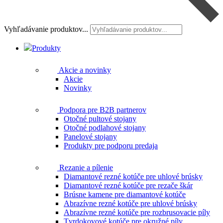
Vyhľadávanie produktov...
Produkty
Akcie a novinky
Akcie
Novinky
Podpora pre B2B partnerov
Otočné pultové stojany
Otočné podlahové stojany
Panelové stojany
Produkty pre podporu predaja
Rezanie a pílenie
Diamantové rezné kotúče pre uhlové brúsky
Diamantové rezné kotúče pre rezače škár
Brúsne kamene pre diamantové kotúče
Abrazívne rezné kotúče pre uhlové brúsky
Abrazívne rezné kotúče pre rozbrusovacie píly
Tvrdokovové kotúče pre okružné píly