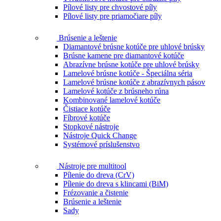
Pílové listy pre chvostové píly
Pílové listy pre priamočiare píly
Brúsenie a leštenie
Diamantové brúsne kotúče pre uhlové brúsky
Brúsne kamene pre diamantové kotúče
Abrazívne brúsne kotúče pre uhlové brúsky
Lamelové brúsne kotúče - Špeciálna séria
Lamelové brúsne kotúče z abrazívnych pásov
Lamelové kotúče z brúsneho rúna
Kombinované lamelové kotúče
Čistiace kotúče
Fíbrové kotúče
Stopkové nástroje
Nástroje Quick Change
Systémové príslušenstvo
Nástroje pre multitool
Pílenie do dreva (CrV)
Pílenie do dreva s klincami (BiM)
Frézovanie a čistenie
Brúsenie a leštenie
Sady