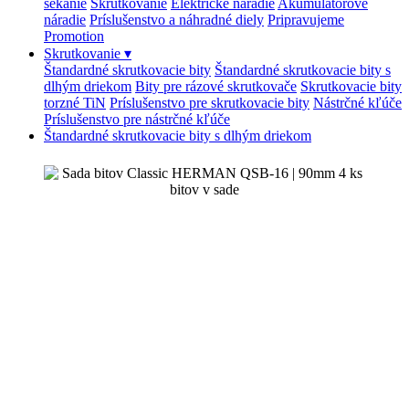
sekanie
Skrutkovanie
Elektrické náradie
Akumulátorové
náradie
Príslušenstvo a náhradné diely
Pripravujeme
Promotion
Skrutkovanie
▾
Štandardné skrutkovacie bity
Štandardné skrutkovacie bity s
dlhým driekom
Bity pre rázové skrutkovače
Skrutkovacie bity
torzné TiN
Príslušenstvo pre skrutkovacie bity
Nástrčné kľúče
Príslušenstvo pre nástrčné kľúče
Štandardné skrutkovacie bity s dlhým driekom