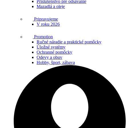
Príslušenstvo pre odsávanie
Mazadlá a oleje
Pripravujeme
V roku 2026
Promotion
Ručné náradie a praktické pomôcky
Úložné systémy
Ochranné pomôcky
Odevy a obuv
Hobby, šport, zábava