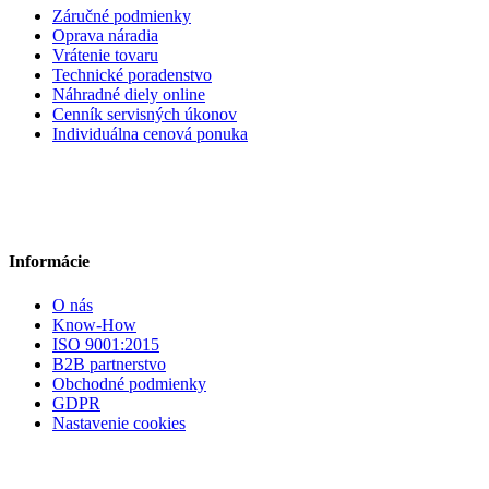
Záručné podmienky
Oprava náradia
Vrátenie tovaru
Technické poradenstvo
Náhradné diely online
Cenník servisných úkonov
Individuálna cenová ponuka
Informácie
O nás
Know-How
ISO 9001:2015
B2B partnerstvo
Obchodné podmienky
GDPR
Nastavenie cookies