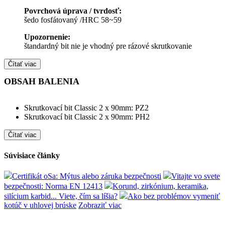
Povrchová úprava / tvrdosť:
šedo fosfátovaný /HRC 58~59
Upozornenie:
štandardný bit nie je vhodný pre rázové skrutkovanie
Čítať viac
OBSAH BALENIA
Skrutkovací bit Classic 2 x 90mm: PZ2
Skrutkovací bit Classic 2 x 90mm: PH2
Čítať viac
Súvisiace články
Certifikát oSa: Mýtus alebo záruka bezpečnosti
Vitajte vo svete
bezpečnosti: Norma EN 12413
Korund, zirkónium, keramika,
silícium karbid... Viete, čím sa líšia?
Ako bez problémov vymeniť
kotúč v uhlovej brúske
Zobraziť viac