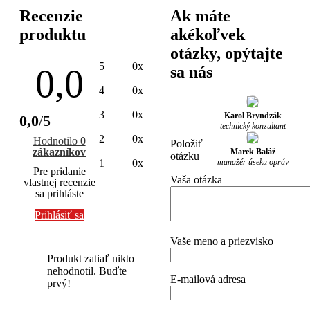
Recenzie
Ak máte
produktu
akékoľvek
otázky, opýtajte
5
0x
0,0
sa nás
4
0x
3
0x
Karol Bryndzák
0,0
/5
technický konzultant
2
0x
Hodnotilo
0
Položiť
zákazníkov
Marek Baláž
otázku
manažér úseku opráv
1
0x
Pre pridanie
Vaša otázka
vlastnej recenzie
sa prihláste
Prihlásiť sa
Vaše meno a priezvisko
Produkt zatiaľ nikto
nehodnotil. Buďte
E-mailová adresa
prvý!