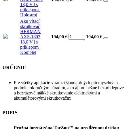
18,0 V | s
príklepom |
Holostroj
Aku vŕtací
skrutkovač
HERMAN
AXS-1802
194,00 €
194,00
€
18,0 V | s
príklepom |
Komplet
URČENIE
Pre všetky aplikácie v rámci štandardných priemyselných
podmienok ručným náradím, ako aj pre bežné bezpríklepové
a bezrázové mäkké skrutkovanie elektrickými a
akumulátorovými skrutkovačmi
POPIS
Pružná torzná zóna TorZon™ na predĺženom drieku: