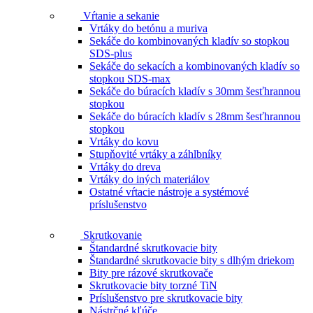
Vŕtanie a sekanie
Vrtáky do betónu a muriva
Sekáče do kombinovaných kladív so stopkou
SDS-plus
Sekáče do sekacích a kombinovaných kladív so
stopkou SDS-max
Sekáče do búracích kladív s 30mm šesťhrannou
stopkou
Sekáče do búracích kladív s 28mm šesťhrannou
stopkou
Vrtáky do kovu
Stupňovité vrtáky a záhlbníky
Vrtáky do dreva
Vrtáky do iných materiálov
Ostatné vŕtacie nástroje a systémové
príslušenstvo
Skrutkovanie
Štandardné skrutkovacie bity
Štandardné skrutkovacie bity s dlhým driekom
Bity pre rázové skrutkovače
Skrutkovacie bity torzné TiN
Príslušenstvo pre skrutkovacie bity
Nástrčné kľúče