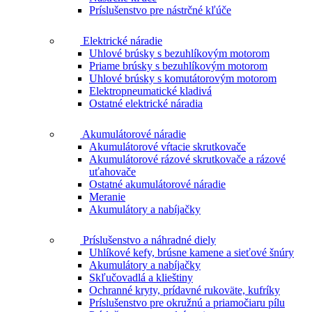
Príslušenstvo pre nástrčné kľúče
Elektrické náradie
Uhlové brúsky s bezuhlíkovým motorom
Priame brúsky s bezuhlíkovým motorom
Uhlové brúsky s komutátorovým motorom
Elektropneumatické kladivá
Ostatné elektrické náradia
Akumulátorové náradie
Akumulátorové vŕtacie skrutkovače
Akumulátorové rázové skrutkovače a rázové
uťahovače
Ostatné akumulátorové náradie
Meranie
Akumulátory a nabíjačky
Príslušenstvo a náhradné diely
Uhlíkové kefy, brúsne kamene a sieťové šnúry
Akumulátory a nabíjačky
Skľučovadlá a klieštiny
Ochranné kryty, prídavné rukoväte, kufríky
Príslušenstvo pre okružnú a priamočiaru pílu