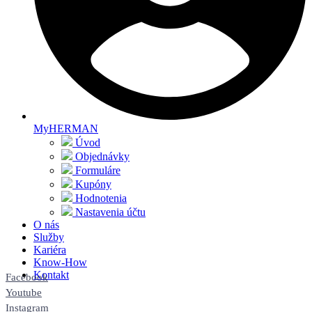
MyHERMAN
Úvod
Objednávky
Formuláre
Kupóny
Hodnotenia
Nastavenia účtu
O nás
Služby
Kariéra
Know-How
Kontakt
Facebook
Youtube
Instagram