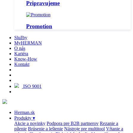
Pripravujeme
Promotion
Služby
MyHERMAN
O nás
Kariéra
Know-How
Kontakt
ISO 9001
Herman.sk
Produkty
▾
Akcie a novinky
Podpora pre B2B partnerov
Rezanie a
pílenie
Brúsenie a leštenie
Nástroje pre multitool
Vŕtanie a