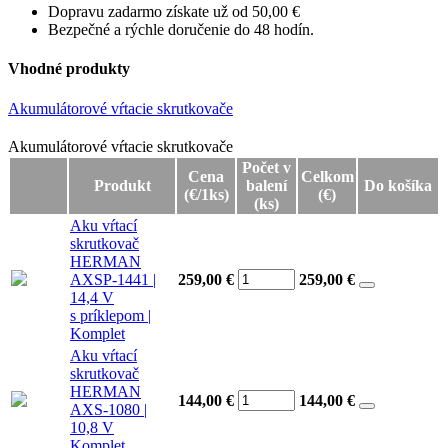
Dopravu zadarmo získate už od 50,00 €
Bezpečné a rýchle doručenie do 48 hodín.
Vhodné produkty
Akumulátorové vŕtacie skrutkovače
Akumulátorové vŕtacie skrutkovače
Akumulátorové vŕtacie skrutkovače
Počet v
Cena
Celkom
Produkt
balení
Do košíka
(€/1ks)
(€)
(ks)
Aku vŕtací
skrutkovač
HERMAN
AXSP-1441 |
259,00 €
259,00
€
14,4 V
s príklepom |
Komplet
Aku vŕtací
skrutkovač
HERMAN
144,00 €
144,00
€
AXS-1080 |
10,8 V
Komplet