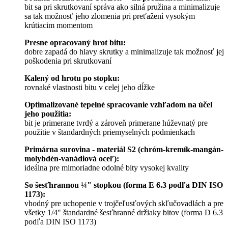
bit sa pri skrutkovaní správa ako silná pružina a minimalizuje
sa tak možnosť jeho zlomenia pri preťažení vysokým
krútiacim momentom
Presne opracovaný hrot bitu:
dobre zapadá do hlavy skrutky a minimalizuje tak možnosť jej
poškodenia pri skrutkovaní
Kalený od hrotu po stopku:
rovnaké vlastnosti bitu v celej jeho dĺžke
Optimalizované tepelné spracovanie vzhľadom na účel
jeho použitia:
bit je primerane tvrdý a zároveň primerane húževnatý pre
použitie v štandardných priemyselných podmienkach
Primárna surovina - materiál S2 (chróm-kremík-mangán-
molybdén-vanádiová oceľ):
ideálna pre mimoriadne odolné bity vysokej kvality
So šesťhrannou ¼" stopkou (forma E 6.3 podľa DIN ISO
1173):
vhodný pre uchopenie v trojčeľusťových skľučovadlách a pre
všetky 1/4" štandardné šesťhranné držiaky bitov (forma D 6.3
podľa DIN ISO 1173)