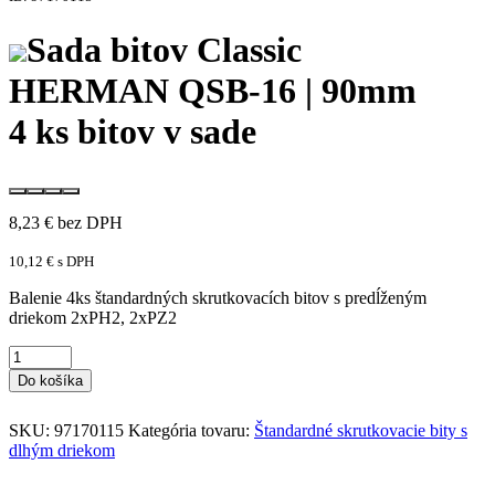
Sada bitov Classic
HERMAN QSB-16 | 90mm
4 ks bitov v sade
8,23
€
bez DPH
10,12
€
s DPH
Balenie 4ks štandardných skrutkovacích bitov s predĺženým
driekom 2xPH2, 2xPZ2
Do košíka
SKU:
97170115
Kategória tovaru:
Štandardné skrutkovacie bity s
dlhým driekom