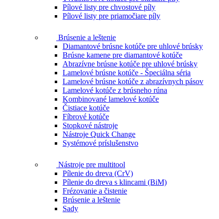
Pílové listy pre chvostové píly
Pílové listy pre priamočiare píly
Brúsenie a leštenie
Diamantové brúsne kotúče pre uhlové brúsky
Brúsne kamene pre diamantové kotúče
Abrazívne brúsne kotúče pre uhlové brúsky
Lamelové brúsne kotúče - Špeciálna séria
Lamelové brúsne kotúče z abrazívnych pásov
Lamelové kotúče z brúsneho rúna
Kombinované lamelové kotúče
Čistiace kotúče
Fíbrové kotúče
Stopkové nástroje
Nástroje Quick Change
Systémové príslušenstvo
Nástroje pre multitool
Pílenie do dreva (CrV)
Pílenie do dreva s klincami (BiM)
Frézovanie a čistenie
Brúsenie a leštenie
Sady