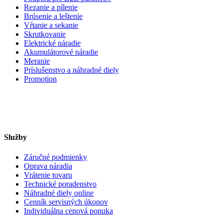
Rezanie a pílenie
Brúsenie a leštenie
Vŕtanie a sekanie
Skrutkovanie
Elektrické náradie
Akumulátorové náradie
Meranie
Príslušenstvo a náhradné diely
Promotion
Služby
Záručné podmienky
Oprava náradia
Vrátenie tovaru
Technické poradenstvo
Náhradné diely online
Cenník servisných úkonov
Individuálna cenová ponuka