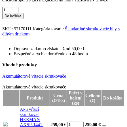
Do košíka
SKU:
97170111
Kategória tovaru:
Štandardné skrutkovacie bity s
dlhým driekom
Dopravu zadarmo získate už od 50,00 €
Bezpečné a rýchle doručenie do 48 hodín.
Vhodné produkty
Akumulátorové vŕtacie skrutkovače
Akumulátorové vŕtacie skrutkovače
Akumulátorové vŕtacie skrutkovače
Počet v
Cena
Celkom
Produkt
balení
Do košíka
(€/1ks)
(€)
(ks)
Aku vŕtací
skrutkovač
HERMAN
AXSP-1441 |
259,00 €
259,00
€