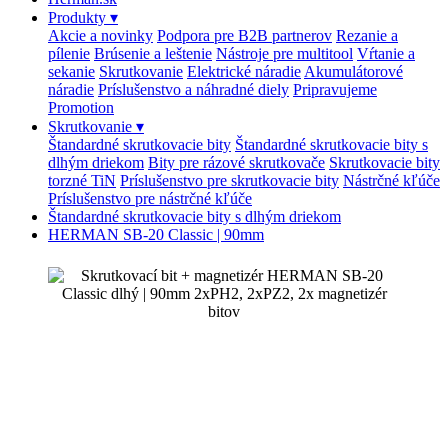
Produkty
▾
Akcie a novinky
Podpora pre B2B partnerov
Rezanie a
pílenie
Brúsenie a leštenie
Nástroje pre multitool
Vŕtanie a
sekanie
Skrutkovanie
Elektrické náradie
Akumulátorové
náradie
Príslušenstvo a náhradné diely
Pripravujeme
Promotion
Skrutkovanie
▾
Štandardné skrutkovacie bity
Štandardné skrutkovacie bity s
dlhým driekom
Bity pre rázové skrutkovače
Skrutkovacie bity
torzné TiN
Príslušenstvo pre skrutkovacie bity
Nástrčné kľúče
Príslušenstvo pre nástrčné kľúče
Štandardné skrutkovacie bity s dlhým driekom
HERMAN SB-20 Classic | 90mm