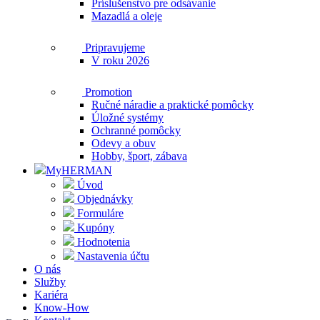
Príslušenstvo pre odsávanie
Mazadlá a oleje
Pripravujeme
V roku 2026
Promotion
Ručné náradie a praktické pomôcky
Úložné systémy
Ochranné pomôcky
Odevy a obuv
Hobby, šport, zábava
MyHERMAN
Úvod
Objednávky
Formuláre
Kupóny
Hodnotenia
Nastavenia účtu
O nás
Služby
Kariéra
Know-How