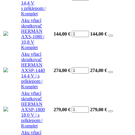
14,4 V
s príklepom |
Komplet
Aku vŕtací
skrutkovač
HERMAN
144,00 €
144,00
€
AXS-1080 |
10,8 V
Komplet
Aku vŕtací
skrutkovač
HERMAN
AXSP-1440
274,00 €
274,00
€
14,4 V | s
príklepom |
Komplet
Aku vŕtací
skrutkovač
HERMAN
AXSP-1800
279,00 €
279,00
€
18,0 V | s
príklepom |
Komplet
Aku vŕtací