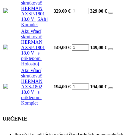
skrutkovač
HERMAN
329,00 €
329,00
€
AXSP-1801
18,0 V | 5Ah |
Komplet
Aku vŕtací
skrutkovač
HERMAN
AXSP-1801
149,00 €
149,00
€
18,0 V | s
príklepom |
Holostroj
Aku vŕtací
skrutkovač
HERMAN
AXS-1802
194,00 €
194,00
€
18,0 V | s
príklepom |
Komplet
URČENIE
Pre všetky aplikácie v rámci štandardných priemyselných