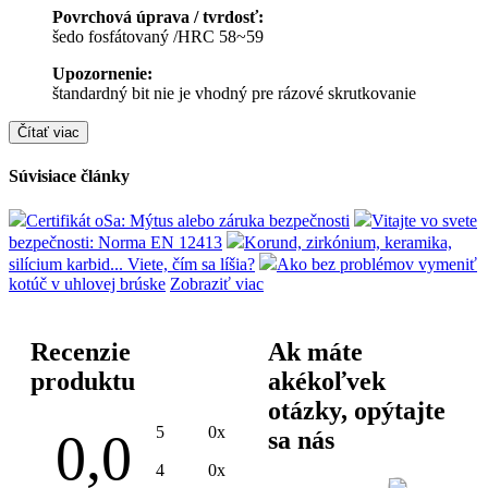
Povrchová úprava / tvrdosť:
šedo fosfátovaný /HRC 58~59
Upozornenie:
štandardný bit nie je vhodný pre rázové skrutkovanie
Čítať viac
Súvisiace články
Certifikát oSa: Mýtus alebo záruka bezpečnosti
Vitajte vo svete
bezpečnosti: Norma EN 12413
Korund, zirkónium, keramika,
silícium karbid... Viete, čím sa líšia?
Ako bez problémov vymeniť
kotúč v uhlovej brúske
Zobraziť viac
Recenzie
Ak máte
produktu
akékoľvek
otázky, opýtajte
5
0x
0,0
sa nás
4
0x