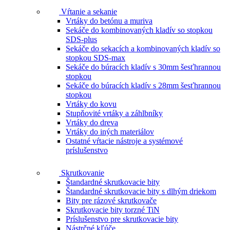
Vŕtanie a sekanie
Vrtáky do betónu a muriva
Sekáče do kombinovaných kladív so stopkou
SDS-plus
Sekáče do sekacích a kombinovaných kladív so
stopkou SDS-max
Sekáče do búracích kladív s 30mm šesťhrannou
stopkou
Sekáče do búracích kladív s 28mm šesťhrannou
stopkou
Vrtáky do kovu
Stupňovité vrtáky a záhlbníky
Vrtáky do dreva
Vrtáky do iných materiálov
Ostatné vŕtacie nástroje a systémové
príslušenstvo
Skrutkovanie
Štandardné skrutkovacie bity
Štandardné skrutkovacie bity s dlhým driekom
Bity pre rázové skrutkovače
Skrutkovacie bity torzné TiN
Príslušenstvo pre skrutkovacie bity
Nástrčné kľúče