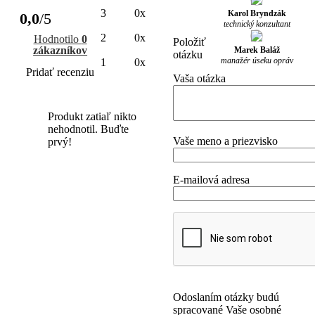
3
0x
Karol Bryndzák
0,0
/5
technický konzultant
2
0x
Hodnotilo
0
Položiť
zákazníkov
Marek Baláž
otázku
manažér úseku opráv
1
0x
Pridať recenziu
Vaša otázka
Produkt zatiaľ nikto
nehodnotil. Buďte
Vaše meno a priezvisko
prvý!
E-mailová adresa
Odoslaním otázky budú
spracované Vaše osobné