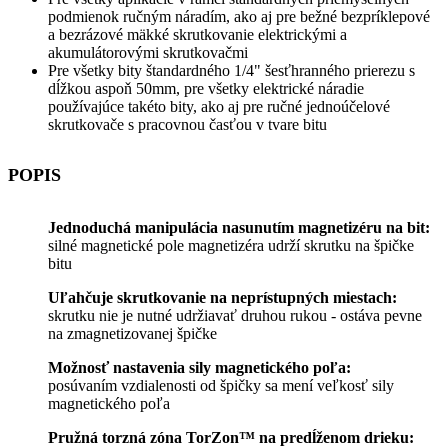
podmienok ručným náradím, ako aj pre bežné bezpríklepové
a bezrázové mäkké skrutkovanie elektrickými a
akumulátorovými skrutkovačmi
Pre všetky bity štandardného 1/4" šesťhranného prierezu s
dĺžkou aspoň 50mm, pre všetky elektrické náradie
používajúce takéto bity, ako aj pre ručné jednoúčelové
skrutkovače s pracovnou časťou v tvare bitu
POPIS
Jednoduchá manipulácia nasunutím magnetizéru na bit:
silné magnetické pole magnetizéra udrží skrutku na špičke
bitu
Uľahčuje skrutkovanie na neprístupných miestach:
skrutku nie je nutné udržiavať druhou rukou - ostáva pevne
na zmagnetizovanej špičke
Možnosť nastavenia sily magnetického poľa:
posúvaním vzdialenosti od špičky sa mení veľkosť sily
magnetického poľa
Pružná torzná zóna TorZon™ na predĺženom drieku: