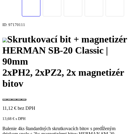
ID: 97170111
Skrutkovací bit + magnetizér
HERMAN SB-20 Classic |
90mm
2xPH2, 2xPZ2, 2x magnetizér
bitov
11,12
€
bez DPH
13,68
€
s DPH
Balenie 4ks štandardných skrutkovacích bitov s predĺženým
driekom spolu s 2ks magnetizérmi bitov HERMAN SM-20