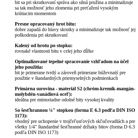
bit sa pri skrutkovaní správa ako silná pružina a minimalizuje
sa tak možnosť jeho zlomenia pri preťažení vysokým
krútiacim momentom
Presne opracovaný hrot bitu:
dobre zapadá do hlavy skrutky a minimalizuje tak možnosť jej
poškodenia pri skrutkovaní
Kalený od hrotu po stopku:
rovnaké vlastnosti bitu v celej jeho dĺžke
Optimalizované tepelné spracovanie vzhľadom na účel
jeho použitia:
bit je primerane tvrdý a zároveň primerane húževnatý pre
použitie v štandardných priemyselných podmienkach
Primárna surovina - materiál S2 (chróm-kremík-mangán-
molybdén-vanádiová oceľ):
ideálna pre mimoriadne odolné bity vysokej kvality
So šesťhrannou ¼" stopkou (forma E 6.3 podľa DIN ISO
1173):
vhodný pre uchopenie v trojčeľusťových skľučovadlách a pre
všetky 1/4" štandardné šesťhranné držiaky bitov (forma D 6.3
podľa DIN ISO 1173)