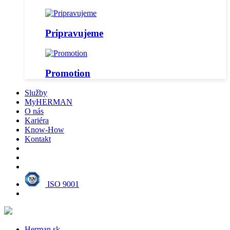
Pripravujeme
Promotion
Služby
MyHERMAN
O nás
Kariéra
Know-How
Kontakt
ISO 9001
Herman.sk