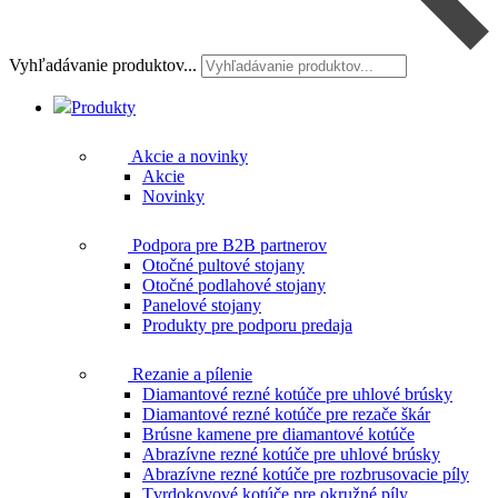
Vyhľadávanie produktov...
Produkty
Akcie a novinky
Akcie
Novinky
Podpora pre B2B partnerov
Otočné pultové stojany
Otočné podlahové stojany
Panelové stojany
Produkty pre podporu predaja
Rezanie a pílenie
Diamantové rezné kotúče pre uhlové brúsky
Diamantové rezné kotúče pre rezače škár
Brúsne kamene pre diamantové kotúče
Abrazívne rezné kotúče pre uhlové brúsky
Abrazívne rezné kotúče pre rozbrusovacie píly
Tvrdokovové kotúče pre okružné píly