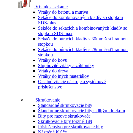
Vŕtanie a sekanie
Vrtáky do betónu a muriva
Sekáče do kombinovaných kladív so stopkou
SDS-plus
Sekáče do sekacích a kombinovaných kladív so
stopkou SDS-max
Sekáče do búracích kladív s 30mm šesťhrannou
stopkou
Sekáče do búracích kladív s 28mm šesťhrannou
stopkou
Vrtáky do kovu
Stupňovité vrtáky a záhlbníky
Vrtáky do dreva
Vrtáky do iných materiálov
Ostatné vŕtacie nástroje a systémové
príslušenstvo
Skrutkovanie
Štandardné skrutkovacie bity
Štandardné skrutkovacie bity s dlhým driekom
Bity pre rázové skrutkovače
Skrutkovacie bity torzné TiN
Príslušenstvo pre skrutkovacie bity
Nástrčné kľúče