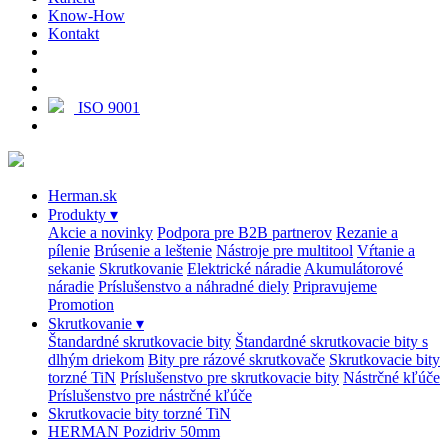
Know-How
Kontakt
ISO 9001
Herman.sk
Produkty
▾
Akcie a novinky
Podpora pre B2B partnerov
Rezanie a
pílenie
Brúsenie a leštenie
Nástroje pre multitool
Vŕtanie a
sekanie
Skrutkovanie
Elektrické náradie
Akumulátorové
náradie
Príslušenstvo a náhradné diely
Pripravujeme
Promotion
Skrutkovanie
▾
Štandardné skrutkovacie bity
Štandardné skrutkovacie bity s
dlhým driekom
Bity pre rázové skrutkovače
Skrutkovacie bity
torzné TiN
Príslušenstvo pre skrutkovacie bity
Nástrčné kľúče
Príslušenstvo pre nástrčné kľúče
Skrutkovacie bity torzné TiN
HERMAN Pozidriv 50mm