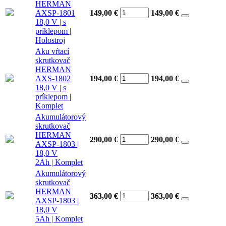
HERMAN
AXSP-1801
149,00 €
149,00
€
18,0 V | s
príklepom |
Holostroj
Aku vŕtací
skrutkovač
HERMAN
AXS-1802
194,00 €
194,00
€
18,0 V | s
príklepom |
Komplet
Akumulátorový
skrutkovač
HERMAN
290,00 €
290,00
€
AXSP-1803 |
18,0 V
2Ah | Komplet
Akumulátorový
skrutkovač
HERMAN
363,00 €
363,00
€
AXSP-1803 |
18,0 V
5Ah | Komplet