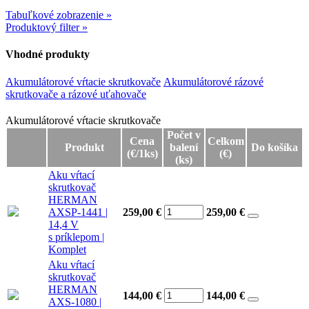
Tabuľkové zobrazenie »
Produktový filter »
Vhodné produkty
Akumulátorové vŕtacie skrutkovače
Akumulátorové rázové
skrutkovače a rázové uťahovače
Akumulátorové vŕtacie skrutkovače
Akumulátorové vŕtacie skrutkovače
Počet v
Cena
Celkom
Produkt
balení
Do košíka
(€/1ks)
(€)
(ks)
Aku vŕtací
skrutkovač
HERMAN
AXSP-1441 |
259,00 €
259,00
€
14,4 V
s príklepom |
Komplet
Aku vŕtací
skrutkovač
HERMAN
144,00 €
144,00
€
AXS-1080 |