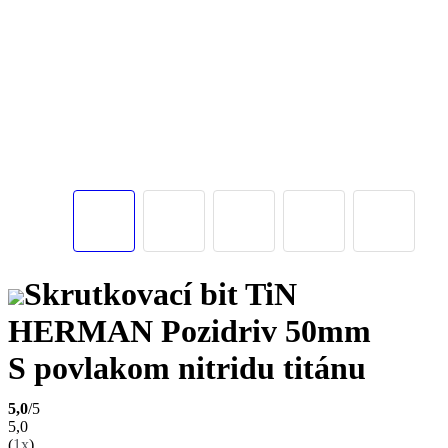
Skrutkovací bit TiN
HERMAN Pozidriv 50mm
S povlakom nitridu titánu
5,0
/5
5,0
(
1x
)