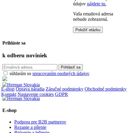
údajov
nájdete tu.
Vaša emailová adresa
nebude zobrazená.
Prihláste sa
k odberu
noviniek
súhlasím so
spracovaním osobných údajov
E-shop
Oprava náradia
Záručné podmienky
Obchodné podmienky
Kontakt
Nastavenie cookies
GDPR
E-shop
Podpora pre B2B partnerov
Rezanie a pílenie
Brúsenie a leštenie