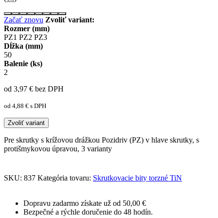
Začať znovu
Zvoliť variant:
Rozmer (mm)
PZ1
PZ2
PZ3
Dĺžka (mm)
50
Balenie (ks)
2
od 3,97
€
bez DPH
od 4,88
€
s DPH
Zvoliť variant
Pre skrutky s krížovou drážkou Pozidriv (PZ) v hlave skrutky, s
protišmykovou úpravou, 3 varianty
SKU:
837
Kategória tovaru:
Skrutkovacie bity torzné TiN
Dopravu zadarmo získate už od 50,00 €
Bezpečné a rýchle doručenie do 48 hodín.