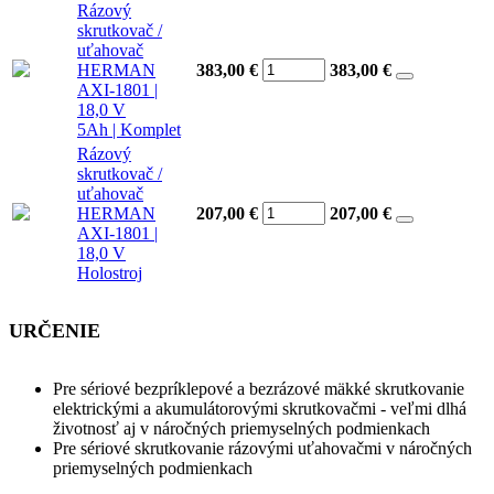
Rázový
skrutkovač /
uťahovač
HERMAN
383,00 €
383,00
€
AXI-1801 |
18,0 V
5Ah | Komplet
Rázový
skrutkovač /
uťahovač
HERMAN
207,00 €
207,00
€
AXI-1801 |
18,0 V
Holostroj
URČENIE
Pre sériové bezpríklepové a bezrázové mäkké skrutkovanie
elektrickými a akumulátorovými skrutkovačmi - veľmi dlhá
životnosť aj v náročných priemyselných podmienkach
Pre sériové skrutkovanie rázovými uťahovačmi v náročných
priemyselných podmienkach