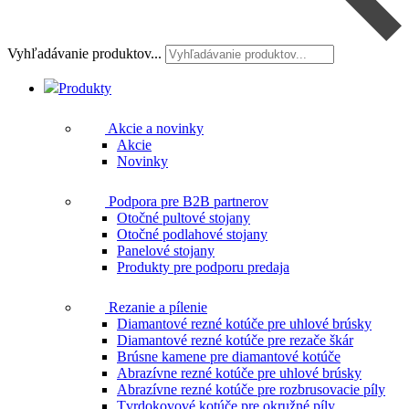
Vyhľadávanie produktov...
Produkty
Akcie a novinky
Akcie
Novinky
Podpora pre B2B partnerov
Otočné pultové stojany
Otočné podlahové stojany
Panelové stojany
Produkty pre podporu predaja
Rezanie a pílenie
Diamantové rezné kotúče pre uhlové brúsky
Diamantové rezné kotúče pre rezače škár
Brúsne kamene pre diamantové kotúče
Abrazívne rezné kotúče pre uhlové brúsky
Abrazívne rezné kotúče pre rozbrusovacie píly
Tvrdokovové kotúče pre okružné píly