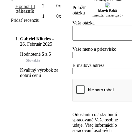
technický konzultant
2
0x
Hodnotil
1
Položiť
zákazník
Marek Baláž
otázku
manažér úseku opráv
1
0x
Pridať recenziu
Vaša otázka
Gabriel Köteles
–
26. Február 2025
Vaše meno a priezvisko
Hodnotené
5
z 5
Slovakia
E-mailová adresa
Kvalitný výrobok za
dobrú cenu
Odoslaním otázky budú
spracované Vaše osobné
údaje. Viac informácií o
spracovaní osobných