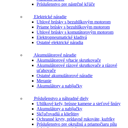
Príslušenstvo pre nástrčné kľúče
Elektrické náradie
Uhlové brúsky s bezuhlíkovým motorom
Priame brúsky s bezuhlíkovým motorom
Uhlové brúsky s komutátorovým motorom
Elektropneumatické kladivá
Ostatné elektrické náradia
Akumulátorové náradie
Akumulátorové vŕtacie skrutkovače
Akumulátorové rázové skrutkovače a rázové
uťahovače
Ostatné akumulátorové náradie
Meranie
Akumulátory a nabíjačky
Príslušenstvo a náhradné diely
Uhlíkové kefy, brúsne kamene a sieťové šnúry
Akumulátory a nabíjačky
Skľučovadlá a klieštiny
Ochranné kryty, prídavné rukoväte, kufríky
Príslušenstvo pre okružnú a priamočiaru pílu