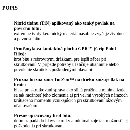
POPIS
Nitrid titánu (TiN) aplikovaný ako tenký povlak na
povrchu bitu:
extrémne tvrdý keramický materiál násobne zvyšuje životnosť
a pevnosť bitu
Protišmyková kontaktná plocha GPR™ (Grip Point
Ribs):
hrot bitu s rebrovitými drážkami pre lepší záber pri
skrutkovaní. V prípade potreby uľahčuje utiahnutie alebo
povolenie skrutiek s poškodenými hlavami
Pružná torzná zóna TorZon™ na drieku znižuje tlak na
hrote:
bit sa pri skrutkovaní správa ako silná pružina a minimalizuje
sa tak možnosť jeho zlomenia aj pri veľmi vysokých nárazoch
krútiaceho momentu vznikajúcich pri skrutkovaní rázovým
uťahovačom
Presne opracovaný hrot bitu:
dobre zapadá do hlavy skrutky a minimalizuje tak možnosť jej
poškodenia pri skrutkovaní