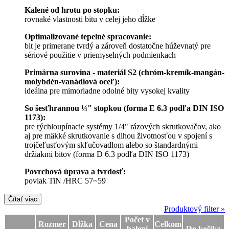
Kalené od hrotu po stopku:
rovnaké vlastnosti bitu v celej jeho dĺžke
Optimalizované tepelné spracovanie:
bit je primerane tvrdý a zároveň dostatočne húževnatý pre
sériové použitie v priemyselných podmienkach
Primárna surovina - materiál S2 (chróm-kremík-mangán-
molybdén-vanádiová oceľ):
ideálna pre mimoriadne odolné bity vysokej kvality
So šesťhrannou ¼" stopkou (forma E 6.3 podľa DIN ISO
1173):
pre rýchloupínacie systémy 1/4" rázových skrutkovačov, ako
aj pre mäkké skrutkovanie s dlhou životnosťou v spojení s
trojčeľusťovým skľučovadlom alebo so štandardnými
držiakmi bitov (forma D 6.3 podľa DIN ISO 1173)
Povrchová úprava a tvrdosť:
povlak TiN /HRC 57~59
Čítať viac
Produktový filter »
Počet v
Rozmer
Dĺžka
Cena
Celkom
balení
Do košíka