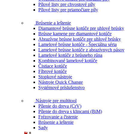
Pílové listy pre chvostové píly
Pílové listy pre priamočiare píly
Brúsenie a leštenie
Diamantové brúsne kotúče pre uhlové brúsky
Brúsne kamene pre diamantové kotúče
Abrazívne brúsne kotúče pre uhlové brúsky
Lamelové brúsne kotúče - Špeciálna séria
Lamelové brúsne kotúče z abrazívnych pásov
Lamelové kotúče z brúsneho rúna
Kombinované lamelové kotúče
Čistiace kotúče
Fíbrové kotúče
Stopkové nástroje
Nástroje Quick Change
Systémové príslušenstvo
Nástroje pre multitool
Pílenie do dreva (CrV)
Pílenie do dreva s klincami (BiM)
Frézovanie a čistenie
Brúsenie a leštenie
Sady