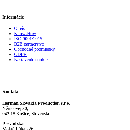
Informácie
O nás
Know-How
ISO 9001:2015
B2B partnerstvo
Obchodné podmienky
GDPR
Nastavenie cookies
Kontakt
Herman Slovakia Production s.r.o.
Němcovej 30,
042 18 Košice, Slovensko
Prevádzka
Mokrá Lúka 226,