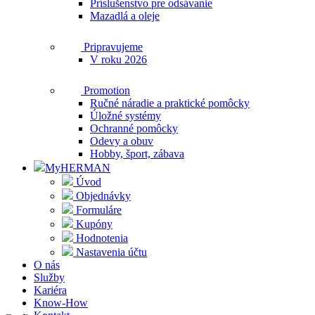
Príslušenstvo pre odsávanie
Mazadlá a oleje
Pripravujeme
V roku 2026
Promotion
Ručné náradie a praktické pomôcky
Úložné systémy
Ochranné pomôcky
Odevy a obuv
Hobby, šport, zábava
MyHERMAN
Úvod
Objednávky
Formuláre
Kupóny
Hodnotenia
Nastavenia účtu
O nás
Služby
Kariéra
Know-How