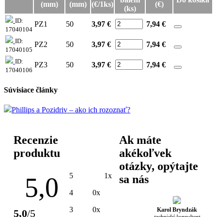
(mm)
(mm)
(€/1ks)
(€)
(ks)
ID:
PZ1
50
3,97 €
7,94
€
17040104
ID:
PZ2
50
3,97 €
7,94
€
17040105
ID:
PZ3
50
3,97 €
7,94
€
17040106
Súvisiace články
Phillips a Pozidriv – ako ich rozoznať?
Recenzie
Ak máte
produktu
akékoľvek
otázky, opýtajte
5
1x
5,0
sa nás
4
0x
3
0x
Karol Bryndzák
5,0
/5