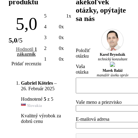
produktu
akékoľvek
otázky, opýtajte
5
1x
5,0
sa nás
4
0x
3
0x
5,0
/5
2
0x
Hodnotil
1
Položiť
zákazník
Karol Bryndzák
otázku
1
0x
technický konzultant
Pridať recenziu
Vaša
Marek Baláž
otázka
manažér úseku opráv
Gabriel Köteles
–
26. Február 2025
Hodnotené
5
z 5
Vaše meno a priezvisko
Slovakia
Kvalitný výrobok za
E-mailová adresa
dobrú cenu