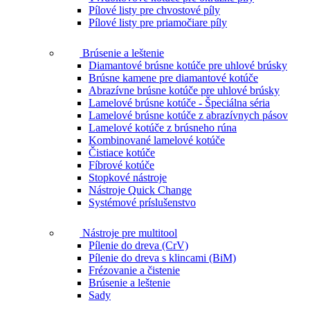
Pílové listy pre chvostové píly
Pílové listy pre priamočiare píly
Brúsenie a leštenie
Diamantové brúsne kotúče pre uhlové brúsky
Brúsne kamene pre diamantové kotúče
Abrazívne brúsne kotúče pre uhlové brúsky
Lamelové brúsne kotúče - Špeciálna séria
Lamelové brúsne kotúče z abrazívnych pásov
Lamelové kotúče z brúsneho rúna
Kombinované lamelové kotúče
Čistiace kotúče
Fíbrové kotúče
Stopkové nástroje
Nástroje Quick Change
Systémové príslušenstvo
Nástroje pre multitool
Pílenie do dreva (CrV)
Pílenie do dreva s klincami (BiM)
Frézovanie a čistenie
Brúsenie a leštenie
Sady