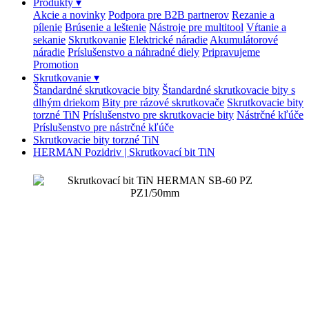
Produkty
▾
Akcie a novinky
Podpora pre B2B partnerov
Rezanie a
pílenie
Brúsenie a leštenie
Nástroje pre multitool
Vŕtanie a
sekanie
Skrutkovanie
Elektrické náradie
Akumulátorové
náradie
Príslušenstvo a náhradné diely
Pripravujeme
Promotion
Skrutkovanie
▾
Štandardné skrutkovacie bity
Štandardné skrutkovacie bity s
dlhým driekom
Bity pre rázové skrutkovače
Skrutkovacie bity
torzné TiN
Príslušenstvo pre skrutkovacie bity
Nástrčné kľúče
Príslušenstvo pre nástrčné kľúče
Skrutkovacie bity torzné TiN
HERMAN Pozidriv | Skrutkovací bit TiN