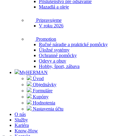
Príslušenstvo pre odsávanie
Mazadlá a oleje
Pripravujeme
V roku 2026
Promotion
Ručné náradie a praktické pomôcky
Úložné systémy
Ochranné pomôcky
Odevy a obuv
Hobby, šport, zábava
MyHERMAN
Úvod
Objednávky
Formuláre
Kupóny
Hodnotenia
Nastavenia účtu
O nás
Služby
Kariéra
Know-How