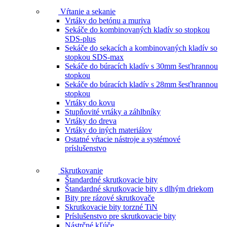
Vŕtanie a sekanie
Vrtáky do betónu a muriva
Sekáče do kombinovaných kladív so stopkou
SDS-plus
Sekáče do sekacích a kombinovaných kladív so
stopkou SDS-max
Sekáče do búracích kladív s 30mm šesťhrannou
stopkou
Sekáče do búracích kladív s 28mm šesťhrannou
stopkou
Vrtáky do kovu
Stupňovité vrtáky a záhlbníky
Vrtáky do dreva
Vrtáky do iných materiálov
Ostatné vŕtacie nástroje a systémové
príslušenstvo
Skrutkovanie
Štandardné skrutkovacie bity
Štandardné skrutkovacie bity s dlhým driekom
Bity pre rázové skrutkovače
Skrutkovacie bity torzné TiN
Príslušenstvo pre skrutkovacie bity
Nástrčné kľúče