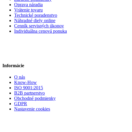
Oprava náradia
Vrátenie tovaru
Technické poradenstvo
Náhradné diely online
Cenník servisných úkonov
Individuálna cenová ponuka
Informácie
O nás
Know-How
ISO 9001:2015
B2B partnerstvo
Obchodné podmienky
GDPR
Nastavenie cookies