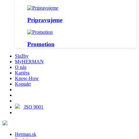
Pripravujeme
Promotion
Služby
MyHERMAN
O nás
Kariéra
Know-How
Kontakt
ISO 9001
Herman.sk