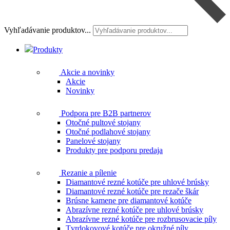
Vyhľadávanie produktov...
Produkty
Akcie a novinky
Akcie
Novinky
Podpora pre B2B partnerov
Otočné pultové stojany
Otočné podlahové stojany
Panelové stojany
Produkty pre podporu predaja
Rezanie a pílenie
Diamantové rezné kotúče pre uhlové brúsky
Diamantové rezné kotúče pre rezače škár
Brúsne kamene pre diamantové kotúče
Abrazívne rezné kotúče pre uhlové brúsky
Abrazívne rezné kotúče pre rozbrusovacie píly
Tvrdokovové kotúče pre okružné píly