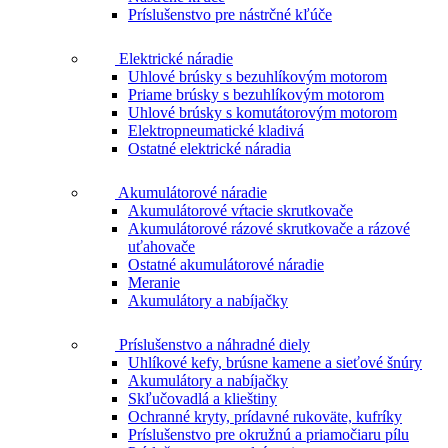
Príslušenstvo pre nástrčné kľúče
Elektrické náradie
Uhlové brúsky s bezuhlíkovým motorom
Priame brúsky s bezuhlíkovým motorom
Uhlové brúsky s komutátorovým motorom
Elektropneumatické kladivá
Ostatné elektrické náradia
Akumulátorové náradie
Akumulátorové vŕtacie skrutkovače
Akumulátorové rázové skrutkovače a rázové
uťahovače
Ostatné akumulátorové náradie
Meranie
Akumulátory a nabíjačky
Príslušenstvo a náhradné diely
Uhlíkové kefy, brúsne kamene a sieťové šnúry
Akumulátory a nabíjačky
Skľučovadlá a klieštiny
Ochranné kryty, prídavné rukoväte, kufríky
Príslušenstvo pre okružnú a priamočiaru pílu