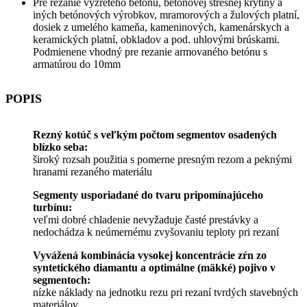
Pre rezanie vyzretého betónu, betónovej strešnej krytiny a
iných betónových výrobkov, mramorových a žulových platní,
dosiek z umelého kameňa, kameninových, kamenárskych a
keramických platní, obkladov a pod. uhlovými brúskami.
Podmienene vhodný pre rezanie armovaného betónu s
armatúrou do 10mm
POPIS
Rezný kotúč s veľkým počtom segmentov osadených
blízko seba:
široký rozsah použitia s pomerne presným rezom a peknými
hranami rezaného materiálu
Segmenty usporiadané do tvaru pripomínajúceho
turbínu:
veľmi dobré chladenie nevyžaduje časté prestávky a
nedochádza k neúmernému zvyšovaniu teploty pri rezaní
Vyvážená kombinácia vysokej koncentrácie zŕn zo
syntetického diamantu a optimálne (mäkké) pojivo v
segmentoch:
nízke náklady na jednotku rezu pri rezaní tvrdých stavebných
materiálov