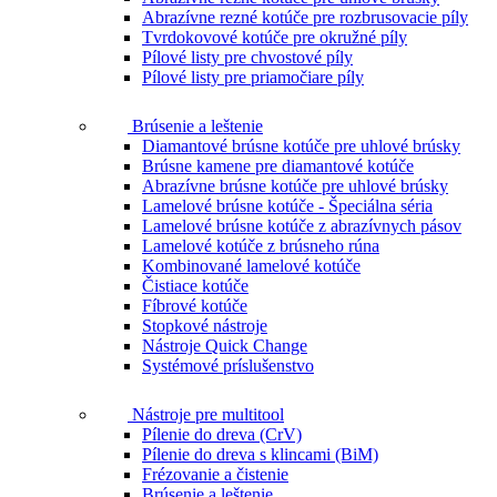
Abrazívne rezné kotúče pre rozbrusovacie píly
Tvrdokovové kotúče pre okružné píly
Pílové listy pre chvostové píly
Pílové listy pre priamočiare píly
Brúsenie a leštenie
Diamantové brúsne kotúče pre uhlové brúsky
Brúsne kamene pre diamantové kotúče
Abrazívne brúsne kotúče pre uhlové brúsky
Lamelové brúsne kotúče - Špeciálna séria
Lamelové brúsne kotúče z abrazívnych pásov
Lamelové kotúče z brúsneho rúna
Kombinované lamelové kotúče
Čistiace kotúče
Fíbrové kotúče
Stopkové nástroje
Nástroje Quick Change
Systémové príslušenstvo
Nástroje pre multitool
Pílenie do dreva (CrV)
Pílenie do dreva s klincami (BiM)
Frézovanie a čistenie
Brúsenie a leštenie