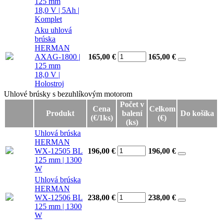
125 mm
18,0 V | 5Ah |
Komplet
Aku uhlová
brúska
HERMAN
AXAG-1800 |
165,00 €
165,00
€
125 mm
18,0 V |
Holostroj
Uhlové brúsky s bezuhlíkovým motorom
Uhlové brúsky s bezuhlíkovým motorom
Počet v
Cena
Celkom
Produkt
balení
Do košíka
(€/1ks)
(€)
(ks)
Uhlová brúska
HERMAN
WX-12505 BL
196,00 €
196,00
€
125 mm | 1300
W
Uhlová brúska
HERMAN
WX-12506 BL
238,00 €
238,00
€
125 mm | 1300
W