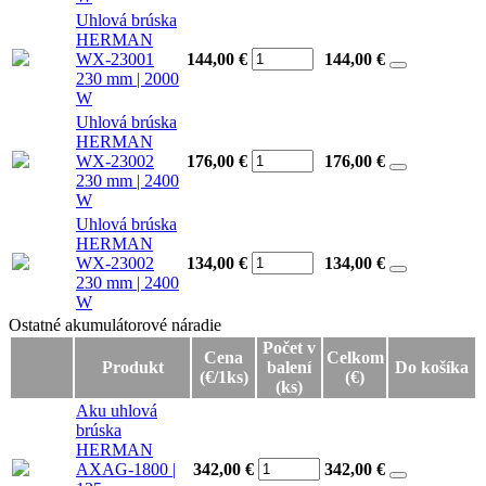
Uhlová brúska
HERMAN
WX-23001
144,00 €
144,00
€
230 mm | 2000
W
Uhlová brúska
HERMAN
WX-23002
176,00 €
176,00
€
230 mm | 2400
W
Uhlová brúska
HERMAN
WX-23002
134,00 €
134,00
€
230 mm | 2400
W
Ostatné akumulátorové náradie
Ostatné akumulátorové náradie
Počet v
Cena
Celkom
Produkt
balení
Do košíka
(€/1ks)
(€)
(ks)
Aku uhlová
brúska
HERMAN
AXAG-1800 |
342,00 €
342,00
€