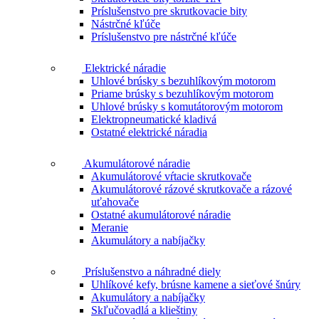
Príslušenstvo pre skrutkovacie bity
Nástrčné kľúče
Príslušenstvo pre nástrčné kľúče
Elektrické náradie
Uhlové brúsky s bezuhlíkovým motorom
Priame brúsky s bezuhlíkovým motorom
Uhlové brúsky s komutátorovým motorom
Elektropneumatické kladivá
Ostatné elektrické náradia
Akumulátorové náradie
Akumulátorové vŕtacie skrutkovače
Akumulátorové rázové skrutkovače a rázové
uťahovače
Ostatné akumulátorové náradie
Meranie
Akumulátory a nabíjačky
Príslušenstvo a náhradné diely
Uhlíkové kefy, brúsne kamene a sieťové šnúry
Akumulátory a nabíjačky
Skľučovadlá a klieštiny