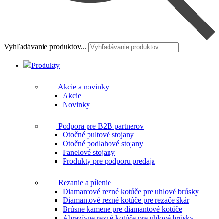
Vyhľadávanie produktov...
Produkty
Akcie a novinky
Akcie
Novinky
Podpora pre B2B partnerov
Otočné pultové stojany
Otočné podlahové stojany
Panelové stojany
Produkty pre podporu predaja
Rezanie a pílenie
Diamantové rezné kotúče pre uhlové brúsky
Diamantové rezné kotúče pre rezače škár
Brúsne kamene pre diamantové kotúče
Abrazívne rezné kotúče pre uhlové brúsky