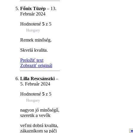
Főnix Tüzép
–
13.
Február 2024
Hodnotené
5
z 5
Hungary
Remek minőség.
Skvelá kvalita.
Preložiť text
Zobraziť originál
Lilla Rescsánszki
–
5. Február 2024
Hodnotené
5
z 5
Hungary
nagyon jó minőségű,
szeretik a vevők
veľmi dobrá kvalita,
zákazníkom sa páči