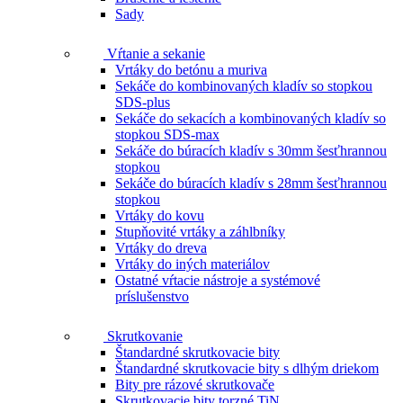
Sady
Vŕtanie a sekanie
Vrtáky do betónu a muriva
Sekáče do kombinovaných kladív so stopkou
SDS-plus
Sekáče do sekacích a kombinovaných kladív so
stopkou SDS-max
Sekáče do búracích kladív s 30mm šesťhrannou
stopkou
Sekáče do búracích kladív s 28mm šesťhrannou
stopkou
Vrtáky do kovu
Stupňovité vrtáky a záhlbníky
Vrtáky do dreva
Vrtáky do iných materiálov
Ostatné vŕtacie nástroje a systémové
príslušenstvo
Skrutkovanie
Štandardné skrutkovacie bity
Štandardné skrutkovacie bity s dlhým driekom
Bity pre rázové skrutkovače
Skrutkovacie bity torzné TiN