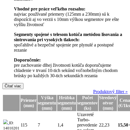
Vhodné pre práce veľkého rozsahu:
najviac používané priemery (125mm a 230mm) sú k
dispozícii aj vo verzii s 10mm výškou segmentov pre ešte
vyššiu životnosť
Segmenty spojené s telesom kotúča metódou lisovania a
sintrovania pri vysokých tlakoch:
spoľahlivé a bezpečné spojenie pre plynulé a postupné
rezanie
Doporučenie:
pre zachovanie dlhej životnosti kotúča doporučujeme
chladenie v trvaní 10-tich sekúnd voľnobežným chodom
brúsky po každých 30-tich sekundách rezania
Čítať viac
Produktový filter »
Výška
Hrúbka
Počet
Stredový
Priemer
Cena
segmentu
segmentu
segmentov
otvor
(mm)
(€/1ks
(mm)
(mm)
(ks)
(mm)
Uzavreté
Turbo-
ID:
115
7
1,4
prevedenie
22,23
15,50 
14010201