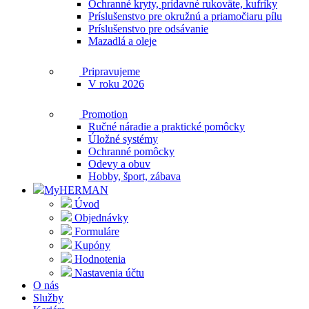
Ochranné kryty, prídavné rukoväte, kufríky
Príslušenstvo pre okružnú a priamočiaru pílu
Príslušenstvo pre odsávanie
Mazadlá a oleje
Pripravujeme
V roku 2026
Promotion
Ručné náradie a praktické pomôcky
Úložné systémy
Ochranné pomôcky
Odevy a obuv
Hobby, šport, zábava
MyHERMAN
Úvod
Objednávky
Formuláre
Kupóny
Hodnotenia
Nastavenia účtu
O nás
Služby