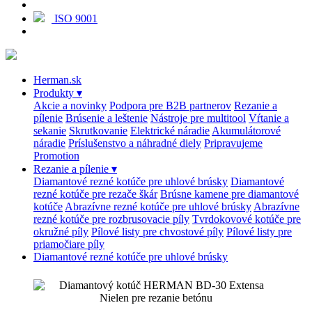
ISO 9001
Herman.sk
Produkty
▾
Akcie a novinky
Podpora pre B2B partnerov
Rezanie a
pílenie
Brúsenie a leštenie
Nástroje pre multitool
Vŕtanie a
sekanie
Skrutkovanie
Elektrické náradie
Akumulátorové
náradie
Príslušenstvo a náhradné diely
Pripravujeme
Promotion
Rezanie a pílenie
▾
Diamantové rezné kotúče pre uhlové brúsky
Diamantové
rezné kotúče pre rezače škár
Brúsne kamene pre diamantové
kotúče
Abrazívne rezné kotúče pre uhlové brúsky
Abrazívne
rezné kotúče pre rozbrusovacie píly
Tvrdokovové kotúče pre
okružné píly
Pílové listy pre chvostové píly
Pílové listy pre
priamočiare píly
Diamantové rezné kotúče pre uhlové brúsky