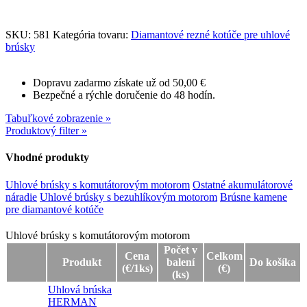
SKU:
581
Kategória tovaru:
Diamantové rezné kotúče pre uhlové
brúsky
Dopravu zadarmo získate už od 50,00 €
Bezpečné a rýchle doručenie do 48 hodín.
Tabuľkové zobrazenie »
Produktový filter »
Vhodné produkty
Uhlové brúsky s komutátorovým motorom
Ostatné akumulátorové
náradie
Uhlové brúsky s bezuhlíkovým motorom
Brúsne kamene
pre diamantové kotúče
Uhlové brúsky s komutátorovým motorom
Uhlové brúsky s komutátorovým motorom
Počet v
Cena
Celkom
Produkt
balení
Do košíka
(€/1ks)
(€)
(ks)
Uhlová brúska
HERMAN