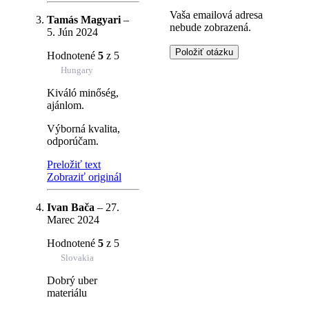
Vaša emailová adresa
Tamás Magyari
–
nebude zobrazená.
5. Jún 2024
Hodnotené
5
z 5
Hungary
Kiváló minőség,
ajánlom.
Výborná kvalita,
odporúčam.
Preložiť text
Zobraziť originál
Ivan Bača
–
27.
Marec 2024
Hodnotené
5
z 5
Slovakia
Dobrý uber
materiálu