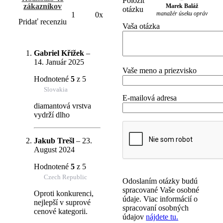
Položiť
zákazníkov
Marek Baláž
otázku
manažér úseku opráv
1
0x
Pridať recenziu
Vaša otázka
Gabriel Křížek
–
14. Január 2025
Vaše meno a priezvisko
Hodnotené
5
z 5
Slovakia
E-mailová adresa
diamantová vrstva
vydrží dlho
Jakub Trešl
–
23.
August 2024
Hodnotené
5
z 5
Czech Republic
Odoslaním otázky budú
spracované Vaše osobné
Oproti konkurenci,
údaje. Viac informácií o
nejlepší v suprové
spracovaní osobných
cenové kategorii.
údajov
nájdete tu.