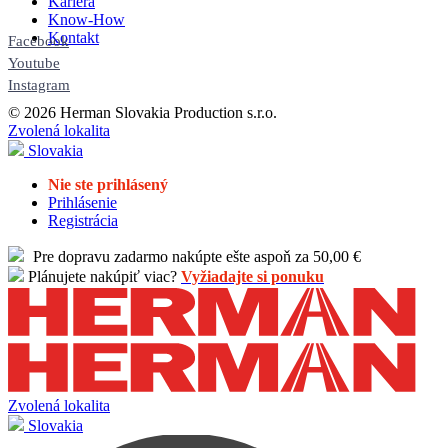
Kariéra
Know-How
Kontakt
Facebook
Youtube
Instagram
© 2026 Herman Slovakia Production s.r.o.
Zvolená lokalita
Slovakia
Nie ste prihlásený
Prihlásenie
Registrácia
Pre dopravu zadarmo nakúpte ešte aspoň za 50,00 €
Plánujete nakúpiť viac?
Vyžiadajte si ponuku
Zvolená lokalita
Slovakia