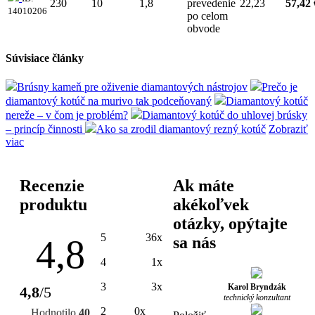
230
10
1,8
prevedenie
22,23
57,42 
14010206
po celom
obvode
Súvisiace články
Brúsny kameň pre oživenie diamantových nástrojov
Prečo je
diamantový kotúč na murivo tak podceňovaný
Diamantový kotúč
nereže – v čom je problém?
Diamantový kotúč do uhlovej brúsky
– princíp činnosti
Ako sa zrodil diamantový rezný kotúč
Zobraziť
viac
Recenzie
Ak máte
produktu
akékoľvek
otázky, opýtajte
5
36x
4,8
sa nás
4
1x
3
3x
Karol Bryndzák
4,8
/5
technický konzultant
2
0x
Hodnotilo
40