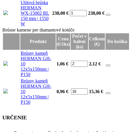
Uhlová brúska
HERMAN
WX-15002 BL
238,00 €
238,00
€
150 mm | 1550
W
Brúsne kamene pre diamantové kotúče
Brúsne kamene pre diamantové kotúče
Počet v
Cena
Celkom
Produkt
balení
Do košíka
(€/1ks)
(€)
(ks)
Brúsny kameň
HERMAN GH-
10
1,06 €
2,12
€
12x5x150mm |
P150
Brúsny kameň
HERMAN GH-
10
0,96 €
15,36
€
12x5x150mm |
P150
URČENIE