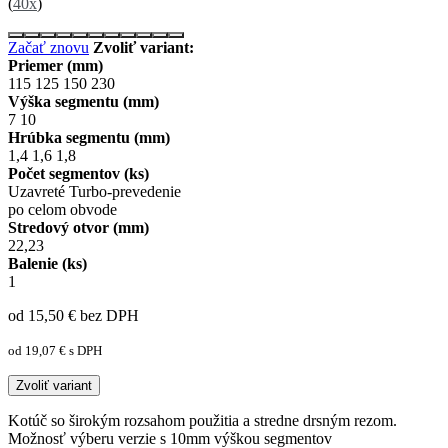
(
40x
)
Začať znovu
Zvoliť variant:
Priemer (mm)
115
125
150
230
Výška segmentu (mm)
7
10
Hrúbka segmentu (mm)
1,4
1,6
1,8
Počet segmentov (ks)
Uzavreté Turbo-prevedenie
po celom obvode
Stredový otvor (mm)
22,23
Balenie (ks)
1
od 15,50
€
bez DPH
od 19,07
€
s DPH
Zvoliť variant
Kotúč so širokým rozsahom použitia a stredne drsným rezom.
Možnosť výberu verzie s 10mm výškou segmentov