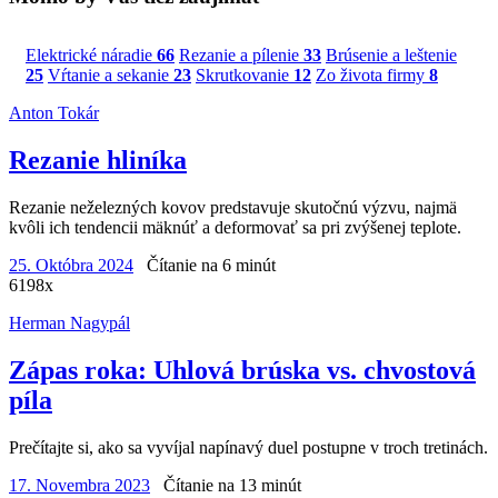
Elektrické náradie
66
Rezanie a pílenie
33
Brúsenie a leštenie
25
Vŕtanie a sekanie
23
Skrutkovanie
12
Zo života firmy
8
Anton Tokár
Rezanie hliníka
Rezanie neželezných kovov predstavuje skutočnú výzvu, najmä
kvôli ich tendencii mäknúť a deformovať sa pri zvýšenej teplote.
25. Októbra 2024
Čítanie na 6 minút
6198x
Herman Nagypál
Zápas roka: Uhlová brúska vs. chvostová
píla
Prečítajte si, ako sa vyvíjal napínavý duel postupne v troch tretinách.
17. Novembra 2023
Čítanie na 13 minút