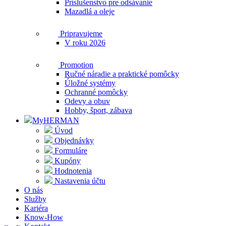
Príslušenstvo pre odsávanie
Mazadlá a oleje
Pripravujeme
V roku 2026
Promotion
Ručné náradie a praktické pomôcky
Úložné systémy
Ochranné pomôcky
Odevy a obuv
Hobby, šport, zábava
MyHERMAN
Úvod
Objednávky
Formuláre
Kupóny
Hodnotenia
Nastavenia účtu
O nás
Služby
Kariéra
Know-How