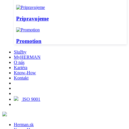
Pripravujeme
Promotion
Služby
MyHERMAN
O nás
Kariéra
Know-How
Kontakt
ISO 9001
Herman.sk