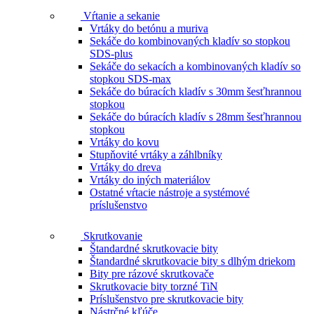
Vŕtanie a sekanie
Vrtáky do betónu a muriva
Sekáče do kombinovaných kladív so stopkou
SDS-plus
Sekáče do sekacích a kombinovaných kladív so
stopkou SDS-max
Sekáče do búracích kladív s 30mm šesťhrannou
stopkou
Sekáče do búracích kladív s 28mm šesťhrannou
stopkou
Vrtáky do kovu
Stupňovité vrtáky a záhlbníky
Vrtáky do dreva
Vrtáky do iných materiálov
Ostatné vŕtacie nástroje a systémové
príslušenstvo
Skrutkovanie
Štandardné skrutkovacie bity
Štandardné skrutkovacie bity s dlhým driekom
Bity pre rázové skrutkovače
Skrutkovacie bity torzné TiN
Príslušenstvo pre skrutkovacie bity
Nástrčné kľúče