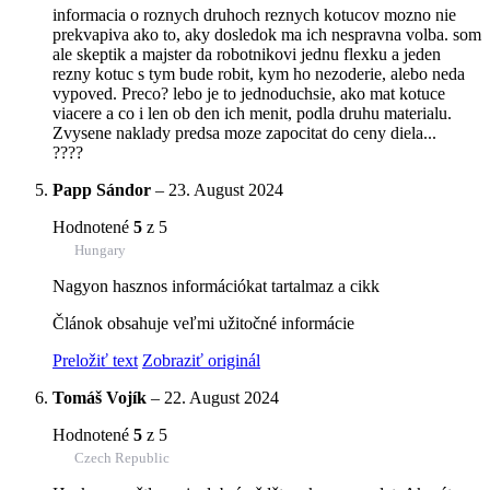
informacia o roznych druhoch reznych kotucov mozno nie
prekvapiva ako to, aky dosledok ma ich nespravna volba. som
ale skeptik a majster da robotnikovi jednu flexku a jeden
rezny kotuc s tym bude robit, kym ho nezoderie, alebo neda
vypoved. Preco? lebo je to jednoduchsie, ako mat kotuce
viacere a co i len ob den ich menit, podla druhu materialu.
Zvysene naklady predsa moze zapocitat do ceny diela...
????
Papp Sándor
–
23. August 2024
Hodnotené
5
z 5
Hungary
Nagyon hasznos információkat tartalmaz a cikk
Článok obsahuje veľmi užitočné informácie
Preložiť text
Zobraziť originál
Tomáš Vojík
–
22. August 2024
Hodnotené
5
z 5
Czech Republic