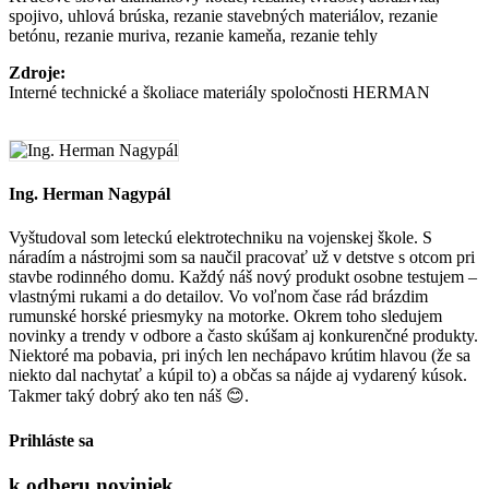
spojivo, uhlová brúska, rezanie stavebných materiálov, rezanie
betónu, rezanie muriva, rezanie kameňa, rezanie tehly
Zdroje:
Interné technické a školiace materiály spoločnosti HERMAN
Ing. Herman Nagypál
Vyštudoval som leteckú elektrotechniku na vojenskej škole. S
náradím a nástrojmi som sa naučil pracovať už v detstve s otcom pri
stavbe rodinného domu. Každý náš nový produkt osobne testujem –
vlastnými rukami a do detailov. Vo voľnom čase rád brázdim
rumunské horské priesmyky na motorke. Okrem toho sledujem
novinky a trendy v odbore a často skúšam aj konkurenčné produkty.
Niektoré ma pobavia, pri iných len nechápavo krútim hlavou (že sa
niekto dal nachytať a kúpil to) a občas sa nájde aj vydarený kúsok.
Takmer taký dobrý ako ten náš 😊.
Prihláste sa
k odberu
noviniek