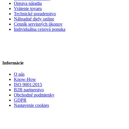
Oprava náradia
Vrátenie tovaru
Technické poradenstvo
Náhradné diely online
Cenník servisných úkonov
Individuálna cenová ponuka
Informácie
O nás
Know-How
ISO 9001:2015
B2B partnerstvo
Obchodné podmienky
GDPR
Nastavenie cookies