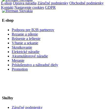
E-shop
Oprava náradia
Záručné podmienky
Obchodné podmienky
Kontakt
Nastavenie cookies
GDPR
E-shop
Podpora pre B2B partnerov
Rezanie a pílenie
Brúsenie a leštenie
Vŕtanie a sekanie
Skrutkovanie
Elektrické náradie
Akumulátorové náradie
Meranie
Príslušenstvo a náhradné diely
Promotion
Služby
Záručné podmienky