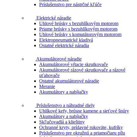
Príslušenstvo pre nástrčné kľúče
Elektrické náradie
Uhlové brúsky s bezuhlíkovým motorom
Priame brúsky s bezuhlíkovým motorom
Uhlové brúsky s komutátorovým motorom
Elektropneumatické kladivá
Ostatné elektrické náradia
Akumulátorové náradie
Akumulátorové vŕtacie skrutkovače
Akumulátorové rázové skrutkovače a rázové
uťahovače
Ostatné akumulátorové náradie
Meranie
Akumulátory a nabíjačky
Príslušenstvo a náhradné diely
Uhlíkové kefy, brúsne kamene a sieťové šnúry
Akumulátory a nabíjačky
Skľučovadlá a klieštiny
Ochranné kryty, prídavné rukoväte, kufríky
Príslušenstvo pre okružnú a priamočiaru pílu