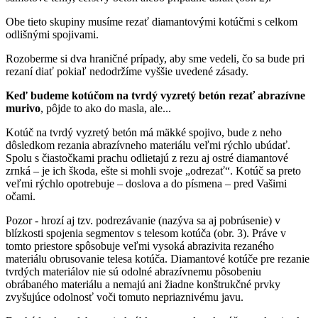
Obe tieto skupiny musíme rezať diamantovými kotúčmi s celkom
odlišnými spojivami.
Rozoberme si dva hraničné prípady, aby sme vedeli, čo sa bude pri
rezaní diať pokiaľ nedodržíme vyššie uvedené zásady.
Keď budeme kotúčom na tvrdý vyzretý betón rezať abrazívne
murivo
, pôjde to ako do masla, ale...
Kotúč na tvrdý vyzretý betón má mäkké spojivo, bude z neho
dôsledkom rezania abrazívneho materiálu veľmi rýchlo ubúdať.
Spolu s čiastočkami prachu odlietajú z rezu aj ostré diamantové
zrnká – je ich škoda, ešte si mohli svoje „odrezať“. Kotúč sa preto
veľmi rýchlo opotrebuje – doslova a do písmena – pred Vašimi
očami.
Pozor - hrozí aj tzv. podrezávanie (nazýva sa aj pobrúsenie) v
blízkosti spojenia segmentov s telesom kotúča (obr. 3). Práve v
tomto priestore spôsobuje veľmi vysoká abrazivita rezaného
materiálu obrusovanie telesa kotúča. Diamantové kotúče pre rezanie
tvrdých materiálov nie sú odolné abrazívnemu pôsobeniu
obrábaného materiálu a nemajú ani žiadne konštrukčné prvky
zvyšujúce odolnosť voči tomuto nepriaznivému javu.