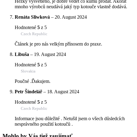
Hezky vysvětleno, je dobré vědět co kumu prodat. Akorát
mnoho výrobců neudává jaký typ kotouče vlastně dodává.
Renáta Sliwková
–
20. August 2024
Hodnotené
5
z 5
Czech Republic
Článek je pro nás velkým přínosem do praxe.
Libuša
–
19. August 2024
Hodnotené
5
z 5
Slovakia
Poučné .Ďakujem.
Petr Šindelář
–
18. August 2024
Hodnotené
5
z 5
Czech Republic
Informace jsou důležité . Netušil jsem o všech důsledcích
nesprávného použití kotoučů .
Mohlo by Vás tiež zaujímať