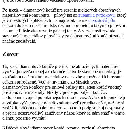
aj z dôvodu očakávaného väčšieho opotrebovania.
Po tretie
– diamantový kotúč pre rezanie niektorých abrazívnych
materiálov má konkurenta – pílový list so
zubami z tvrdokovu
, ktorý
je v niektorých aplikáciách – a najmä ak máme
chvostovú pílu
–
celkom dobrým riešením. Iste, rezanie pórobetónu takýmto pílovým
listom je ľahšie ako rezanie pálenej tehly. A v rýchlosti rezania
stavebných materiálov pílové listy za diamantovými kotúčmi zatiaľ
značne zaostávajú.
Záver
To, že sa diamantové kotúče pre rezanie abrazívnych materiálov
využívajú oveľa menej ako kotúče na tvrdé stavebné materiály, je
vzhľadom na štruktúru materiálov na stavbe a možnosti ich rezania
celkom prirodzené. Veď aj my máme zo šiestich typov
diamantových kotúčov pre uhlové brúsky iba jeden kotúč vhodný
pre abrazívne materiály. Nikdy v počte použitých kotúčov
nedobehnú svojich populárnejších súrodencov. Avšak ich použitie je
aj vďaka vyššie uvedeným dôvodom oveľa zriedkavejšie, než by si
zaslúžili, pričom nemalou mierou sa na tom podpisuje aj nesprávny
a pre ne nespravodlivý zaužívaný názor, ktorý sa nám snáď v tomto
článku podarilo vyvrátiť.
Kľúčové slová: diamantový kotúč, rezanie, tvrdosť, abrazivita,