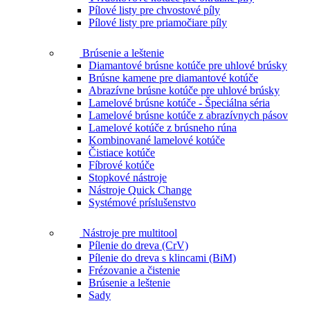
Pílové listy pre chvostové píly
Pílové listy pre priamočiare píly
Brúsenie a leštenie
Diamantové brúsne kotúče pre uhlové brúsky
Brúsne kamene pre diamantové kotúče
Abrazívne brúsne kotúče pre uhlové brúsky
Lamelové brúsne kotúče - Špeciálna séria
Lamelové brúsne kotúče z abrazívnych pásov
Lamelové kotúče z brúsneho rúna
Kombinované lamelové kotúče
Čistiace kotúče
Fíbrové kotúče
Stopkové nástroje
Nástroje Quick Change
Systémové príslušenstvo
Nástroje pre multitool
Pílenie do dreva (CrV)
Pílenie do dreva s klincami (BiM)
Frézovanie a čistenie
Brúsenie a leštenie
Sady