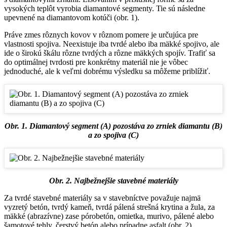
vysokých teplôt vyrobia diamantové segmenty. Tie sú následne
upevnené na diamantovom kotúči (obr. 1).
Práve zmes rôznych kovov v rôznom pomere je určujúca pre
vlastnosti spojiva. Neexistuje iba tvrdé alebo iba mäkké spojivo, ale
ide o širokú škálu rôzne tvrdých a rôzne mäkkých spojív. Trafiť sa
do optimálnej tvrdosti pre konkrétny materiál nie je vôbec
jednoduché, ale k veľmi dobrému výsledku sa môžeme priblížiť.
Obr. 1. Diamantový segment (A) pozostáva zo zrniek diamantu (B)
a zo spojiva (C)
Obr. 2. Najbežnejšie stavebné materiály
Za tvrdé stavebné materiály sa v stavebníctve považuje najmä
vyzretý betón, tvrdý kameň, tvrdá pálená strešná krytina a žula, za
mäkké (abrazívne) zase pórobetón, omietka, murivo, pálené alebo
šamotové tehly, čerstvý betón alebo prípadne asfalt (obr. 2).