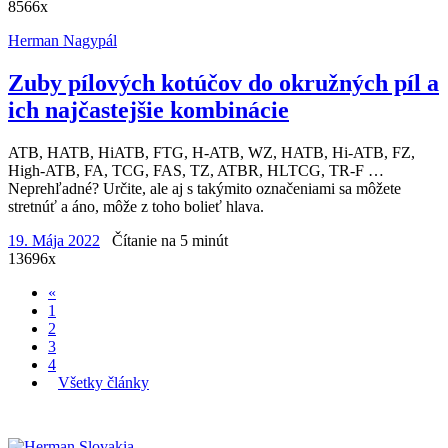
8566x
Herman Nagypál
Zuby pílových kotúčov do okružných píl a
ich najčastejšie kombinácie
ATB, HATB, HiATB, FTG, H-ATB, WZ, HATB, Hi-ATB, FZ,
High-ATB, FA, TCG, FAS, TZ, ATBR, HLTCG, TR-F …
Neprehľadné? Určite, ale aj s takýmito označeniami sa môžete
stretnúť a áno, môže z toho bolieť hlava.
19. Mája 2022
Čítanie na 5 minút
13696x
«
1
2
3
4
Všetky články