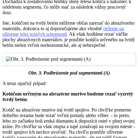
Dochádza k zoslabovaniu hrúbky steny telesa kotúča a nakoniec k
oddeleniu segmentu, čo môže mať za následok vážny pracovný
úraz.
Iste, kotúčom na tvrdý betón môžeme občas zarezať do abrazívneho
materiálu, dokonca to aj doporučujeme ako vhodné
riešenie na
oživenie jeho rezných schopností
. Ak však hodláme rezať väčšie
plochy abrazívnych materiálov, je použitie kotúča určeného na tvrdý
betón nielen veľmi neekonomické, ale aj nebezpečné.
Obr. 3. Podbrúsenie pod segmentami (A)
A teraz opačný prípad:
Kotúčom určeným na abrazívne murivo budeme rezať vyzretý
tvrdý betón
.
Kotúč na abrazívne murivo má tvrdé spojivo. Po chvíľke pomerne
dobrého rezania bude rezať veľmi pomaly alebo vôbec – to preto,
lebo zo začiatku boli zrnká diamantu k dispozícii ostré v plnej svojej
kráse. Po chvíľke sa však otupia a tupé zostávajú na svojom mieste -
tvrdé spojivo ich nechce uvoľniť. Na chvíľu pomôže oživenie
kotúča zarezaním do abrazívneho materiálu, ale pri príliš častom