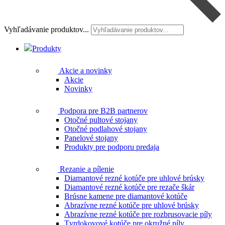
Vyhľadávanie produktov...
Produkty
Akcie a novinky
Akcie
Novinky
Podpora pre B2B partnerov
Otočné pultové stojany
Otočné podlahové stojany
Panelové stojany
Produkty pre podporu predaja
Rezanie a pílenie
Diamantové rezné kotúče pre uhlové brúsky
Diamantové rezné kotúče pre rezače škár
Brúsne kamene pre diamantové kotúče
Abrazívne rezné kotúče pre uhlové brúsky
Abrazívne rezné kotúče pre rozbrusovacie píly
Tvrdokovové kotúče pre okružné píly