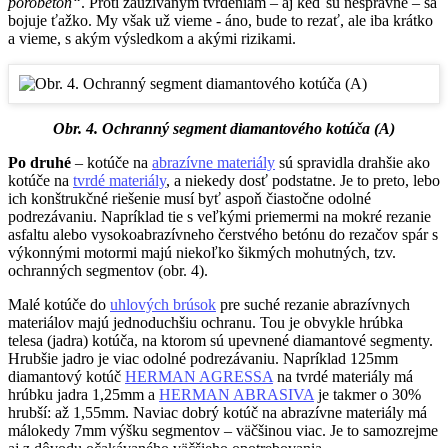
pórobetón“
. Proti zaužívaným tvrdeniam – aj keď sú nesprávne – sa
bojuje ťažko. My však už vieme - áno, bude to rezať, ale iba krátko
a vieme, s akým výsledkom a akými rizikami.
Obr. 4. Ochranný segment diamantového kotúča (A)
Po druhé
– kotúče na
abrazívne materiály
sú spravidla drahšie ako
kotúče na
tvrdé materiály
, a niekedy dosť podstatne. Je to preto, lebo
ich konštrukčné riešenie musí byť aspoň čiastočne odolné
podrezávaniu. Napríklad tie s veľkými priemermi na mokré rezanie
asfaltu alebo vysokoabrazívneho čerstvého betónu do rezačov spár s
výkonnými motormi majú niekoľko šikmých mohutných, tzv.
ochranných segmentov (obr. 4).
Malé kotúče do
uhlových brúsok
pre suché rezanie abrazívnych
materiálov majú jednoduchšiu ochranu. Tou je obvykle hrúbka
telesa (jadra) kotúča, na ktorom sú upevnené diamantové segmenty.
Hrubšie jadro je viac odolné podrezávaniu. Napríklad 125mm
diamantový kotúč
HERMAN AGRESSA
na tvrdé materiály má
hrúbku jadra 1,25mm a
HERMAN ABRASIVA
je takmer o 30%
hrubší: až 1,55mm. Naviac dobrý kotúč na abrazívne materiály má
málokedy 7mm výšku segmentov – väčšinou viac. Je to samozrejme