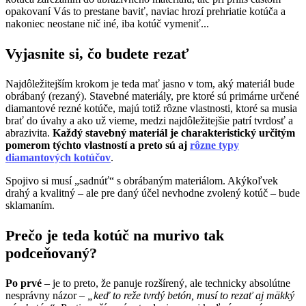
opakovaní Vás to prestane baviť, naviac hrozí prehriatie kotúča a
nakoniec neostane nič iné, iba kotúč vymeniť...
Vyjasnite si, čo budete rezať
Najdôležitejším krokom je teda mať jasno v tom, aký materiál bude
obrábaný (rezaný). Stavebné materiály, pre ktoré sú primárne určené
diamantové rezné kotúče, majú totiž rôzne vlastnosti, ktoré sa musia
brať do úvahy a ako už vieme, medzi najdôležitejšie patrí tvrdosť a
abrazivita.
Každý stavebný materiál je charakteristický určitým
pomerom týchto vlastností a preto sú aj
rôzne typy
diamantových kotúčov
.
Spojivo si musí „sadnúť“ s obrábaným materiálom. Akýkoľvek
drahý a kvalitný – ale pre daný účel nevhodne zvolený kotúč – bude
sklamaním.
Prečo je teda kotúč na murivo tak
podceňovaný?
Po prvé
– je to preto, že panuje rozšírený, ale technicky absolútne
nesprávny názor –
„keď to reže tvrdý betón, musí to rezať aj mäkký