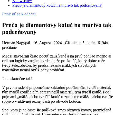
Know-How
Prečo je diamantový kotúč na murivo tak podceňovaný
Prihlásiť sa k odberu
Prečo je diamantový kotúč na murivo tak
podceňovaný
Herman Nagypál
16. Augusta 2024
Čítanie na 5 minút
6194x
prečítané
Medzi stavbármi často počuť zaužívané a na prvý pohľad možno aj
celkom logicky znejúce tvrdenie, že pre kotúč, ktorý dobre reže
tvrdý železobetón, by predsa rezanie mäkkých stavebných
materiálov nemal byť žiadny problém!
Je to skutočne tak?
V prvom rade si pripomeňme základnú poučku: čím tvrdší materiál,
tým mäkší kotúč a čím abrazívnejší materiál, tým tvrdší kotúč. Pod
pojmami „mäkší alebo tvrdší“ kotúč rozumieme mäkšie alebo tvrdšie
spojivo v aktívnej reznej časti po obvode kotúča.
Spojivom je najčastejšie prášková zmes rôznych kovov, premiešaná
s diamantovými zrnami. Lisovaním v príslušnej forme sa za