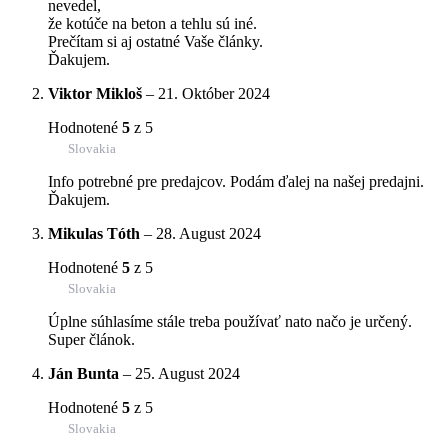
nevedel,
že kotúče na beton a tehlu sú iné.
Prečítam si aj ostatné Vaše články.
Ďakujem.
Viktor Mikloš
–
21. Október 2024
Hodnotené
5
z 5
Slovakia
Info potrebné pre predajcov. Podám ďalej na našej predajni.
Ďakujem.
Mikulas Tóth
–
28. August 2024
Hodnotené
5
z 5
Slovakia
Úplne súhlasíme stále treba používať nato načo je určený.
Super článok.
Ján Bunta
–
25. August 2024
Hodnotené
5
z 5
Slovakia