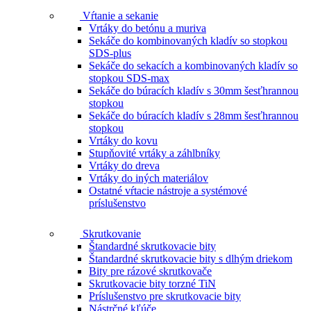
Vŕtanie a sekanie
Vrtáky do betónu a muriva
Sekáče do kombinovaných kladív so stopkou
SDS-plus
Sekáče do sekacích a kombinovaných kladív so
stopkou SDS-max
Sekáče do búracích kladív s 30mm šesťhrannou
stopkou
Sekáče do búracích kladív s 28mm šesťhrannou
stopkou
Vrtáky do kovu
Stupňovité vrtáky a záhlbníky
Vrtáky do dreva
Vrtáky do iných materiálov
Ostatné vŕtacie nástroje a systémové
príslušenstvo
Skrutkovanie
Štandardné skrutkovacie bity
Štandardné skrutkovacie bity s dlhým driekom
Bity pre rázové skrutkovače
Skrutkovacie bity torzné TiN
Príslušenstvo pre skrutkovacie bity
Nástrčné kľúče