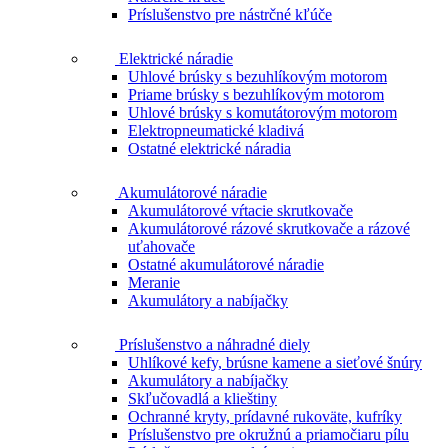
Príslušenstvo pre nástrčné kľúče
Elektrické náradie
Uhlové brúsky s bezuhlíkovým motorom
Priame brúsky s bezuhlíkovým motorom
Uhlové brúsky s komutátorovým motorom
Elektropneumatické kladivá
Ostatné elektrické náradia
Akumulátorové náradie
Akumulátorové vŕtacie skrutkovače
Akumulátorové rázové skrutkovače a rázové
uťahovače
Ostatné akumulátorové náradie
Meranie
Akumulátory a nabíjačky
Príslušenstvo a náhradné diely
Uhlíkové kefy, brúsne kamene a sieťové šnúry
Akumulátory a nabíjačky
Skľučovadlá a klieštiny
Ochranné kryty, prídavné rukoväte, kufríky
Príslušenstvo pre okružnú a priamočiaru pílu