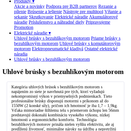
Produkty
▾
Akcie a novinky
Podpora pre B2B partnerov
Rezanie a
pílenie
Brúsenie a leštenie
Nástroje pre multitool
Vŕtanie a
sekanie
Skrutkovanie
Elektrické náradie
Akumulátorové
náradie
Príslušenstvo a náhradné diely
Pripravujeme
Promotion
Elektrické náradie
▾
Uhlové brúsky s bezuhlíkovým motorom
Priame brúsky s
bezuhlíkovým motorom
Uhlové brúsky s komutátorovým
motorom
Elektropneumatické kladivá
Ostatné elektrické
náradia
Uhlové brúsky s bezuhlíkovým motorom
Uhlové brúsky s bezuhlíkovým motorom
Kategória uhlových brúsok s bezuhlíkovým motorom s
napájením zo siete je navrhnutá pre tých, ktorí vyžadujú
nekompromisný výkon v priemyselných podmienkach. Tieto
profesionálne brúsky disponujú motormi s príkonom až do
1550W (2 konské sily), pričom ich hmotnosť je iba 1,7 – 1,9kg.
Vďaka mimoriadne štíhlemu telu s priemerom úchopu len 56mm
predstavujú dokonalú kombináciu vysokého výkonu, nízkej
hmotnosti a ergonomického komfortu. Technológia
bezuhlíkových motorov prináša nielen vyššiu efektivitu, ale aj
predĺženú životnosť, minimálne nároky na údržbu a nepretržitú