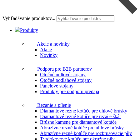
Vyhľadávanie produktov...
Produkty
Akcie a novinky
Akcie
Novinky
Podpora pre B2B partnerov
Otočné pultové stojany
Otočné podlahové stojany
Panelové stojany
Produkty pre podporu predaja
Rezanie a pílenie
Diamantové rezné kotúče pre uhlové brúsky
Diamantové rezné kotúče pre rezače škár
Brúsne kamene pre diamantové kotúče
Abrazívne rezné kotúče pre uhlové brúsky
Abrazívne rezné kotúče pre rozbrusovacie píly
Tvrdokovové kotúče pre okružné píly