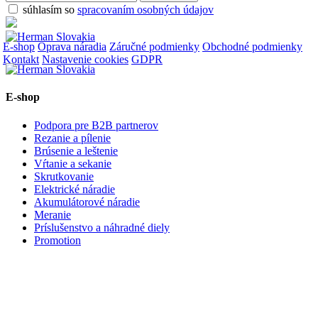
súhlasím so
spracovaním osobných údajov
E-shop
Oprava náradia
Záručné podmienky
Obchodné podmienky
Kontakt
Nastavenie cookies
GDPR
E-shop
Podpora pre B2B partnerov
Rezanie a pílenie
Brúsenie a leštenie
Vŕtanie a sekanie
Skrutkovanie
Elektrické náradie
Akumulátorové náradie
Meranie
Príslušenstvo a náhradné diely
Promotion