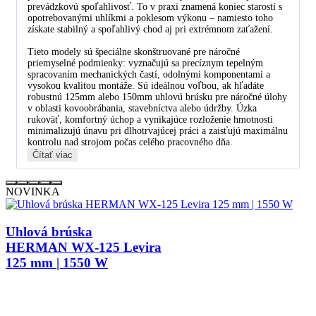
prevádzkovú spoľahlivosť. To v praxi znamená koniec starostí s
opotrebovanými uhlíkmi a poklesom výkonu – namiesto toho
získate stabilný a spoľahlivý chod aj pri extrémnom zaťažení.
Tieto modely sú špeciálne skonštruované pre náročné
priemyselné podmienky: vyznačujú sa precíznym tepelným
spracovaním mechanických častí, odolnými komponentami a
vysokou kvalitou montáže. Sú ideálnou voľbou, ak hľadáte
robustnú 125mm alebo 150mm uhlovú brúsku pre náročné úlohy
v oblasti kovoobrábania, stavebníctva alebo údržby. Úzka
rukoväť, komfortný úchop a vynikajúce rozloženie hmotnosti
minimalizujú únavu pri dlhotrvajúcej práci a zaisťujú maximálnu
kontrolu nad strojom počas celého pracovného dňa.
Čítať viac
NOVINKA
Uhlová brúska
HERMAN WX-125 Levira
125 mm | 1550 W