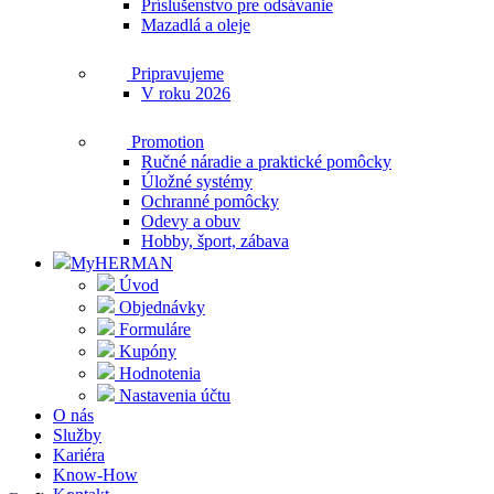
Príslušenstvo pre odsávanie
Mazadlá a oleje
Pripravujeme
V roku 2026
Promotion
Ručné náradie a praktické pomôcky
Úložné systémy
Ochranné pomôcky
Odevy a obuv
Hobby, šport, zábava
MyHERMAN
Úvod
Objednávky
Formuláre
Kupóny
Hodnotenia
Nastavenia účtu
O nás
Služby
Kariéra
Know-How