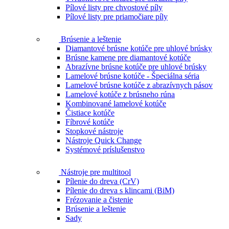
Pílové listy pre chvostové píly
Pílové listy pre priamočiare píly
Brúsenie a leštenie
Diamantové brúsne kotúče pre uhlové brúsky
Brúsne kamene pre diamantové kotúče
Abrazívne brúsne kotúče pre uhlové brúsky
Lamelové brúsne kotúče - Špeciálna séria
Lamelové brúsne kotúče z abrazívnych pásov
Lamelové kotúče z brúsneho rúna
Kombinované lamelové kotúče
Čistiace kotúče
Fíbrové kotúče
Stopkové nástroje
Nástroje Quick Change
Systémové príslušenstvo
Nástroje pre multitool
Pílenie do dreva (CrV)
Pílenie do dreva s klincami (BiM)
Frézovanie a čistenie
Brúsenie a leštenie
Sady