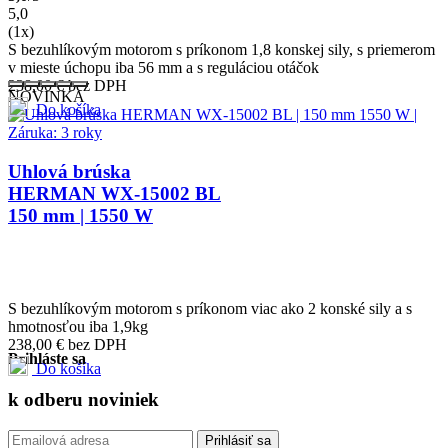
5,0
(1x)
S bezuhlíkovým motorom s príkonom 1,8 konskej sily, s priemerom
v mieste úchopu iba 56 mm a s reguláciou otáčok
238,00
€
bez DPH
NOVINKA
Do košíka
Uhlová brúska
HERMAN WX-15002 BL
150 mm | 1550 W
S bezuhlíkovým motorom s príkonom viac ako 2 konské sily a s
hmotnosťou iba 1,9kg
238,00
€
bez DPH
Prihláste sa
Do košíka
k odberu
noviniek