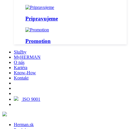
Pripravujeme
Promotion
Služby
MyHERMAN
O nás
Kariéra
Know-How
Kontakt
ISO 9001
Herman.sk