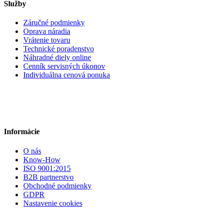
Služby
Záručné podmienky
Oprava náradia
Vrátenie tovaru
Technické poradenstvo
Náhradné diely online
Cenník servisných úkonov
Individuálna cenová ponuka
Informácie
O nás
Know-How
ISO 9001:2015
B2B partnerstvo
Obchodné podmienky
GDPR
Nastavenie cookies