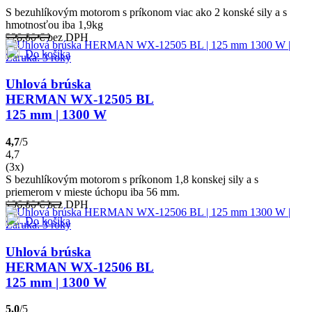
S bezuhlíkovým motorom s príkonom viac ako 2 konské sily a s
hmotnosťou iba 1,9kg
228,00
€
bez DPH
Do košíka
Uhlová brúska
HERMAN WX-12505 BL
125 mm | 1300 W
4,7
/5
4,7
(3x)
S bezuhlíkovým motorom s príkonom 1,8 konskej sily a s
priemerom v mieste úchopu iba 56 mm.
196,00
€
bez DPH
Do košíka
Uhlová brúska
HERMAN WX-12506 BL
125 mm | 1300 W
5,0
/5