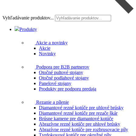
Vyhľadávanie produktov...
Produkty
Akcie a novinky
Akcie
Novinky
Podpora pre B2B partnerov
Otočné pultové stojany
Otočné podlahové stojany
Panelové stojany
Produkty pre podporu predaja
Rezanie a pílenie
Diamantové rezné kotúče pre uhlové brúsky
Diamantové rezné kotúče pre rezače škár
Brúsne kamene pre diamantové kotúče
Abrazívne rezné kotúče pre uhlové brúsky
Abrazívne rezné kotúče pre rozbrusovacie píly
Tvrdokovové kotúče pre okružné píly