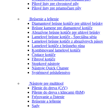
Pílové listy pre chvostové píly
Pílové listy pre priamočiare píly
Brúsenie a leštenie
Diamantové brúsne kotúče pre uhlové brúsky
Brúsne kamene pre diamantové kotúče
Abrazívne brúsne kotúče pre uhlové brúsky
Lamelové brúsne kotúče - Špeciálna séria
Lamelové brúsne kotúče z abrazívnych pásov
Lamelové kotúče z brúsneho rúna
Kombinované lamelové kotúče
Čistiace kotúče
Fíbrové kotúče
Stopkové nástroje
Nástroje Quick Change
Systémové príslušenstvo
Nástroje pre multitool
Pílenie do dreva (CrV)
Pílenie do dreva s klincami (BiM)
Frézovanie a čistenie
Brúsenie a leštenie
Sady