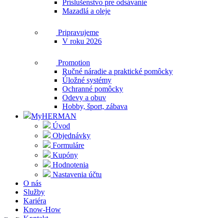
Príslušenstvo pre odsávanie
Mazadlá a oleje
Pripravujeme
V roku 2026
Promotion
Ručné náradie a praktické pomôcky
Úložné systémy
Ochranné pomôcky
Odevy a obuv
Hobby, šport, zábava
MyHERMAN
Úvod
Objednávky
Formuláre
Kupóny
Hodnotenia
Nastavenia účtu
O nás
Služby
Kariéra
Know-How