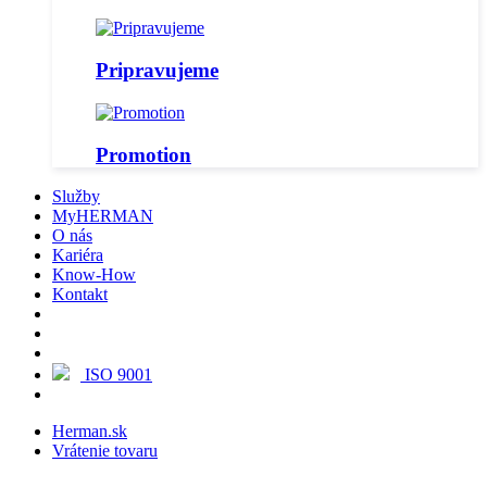
Pripravujeme
Promotion
Služby
MyHERMAN
O nás
Kariéra
Know-How
Kontakt
ISO 9001
Herman.sk
Vrátenie tovaru