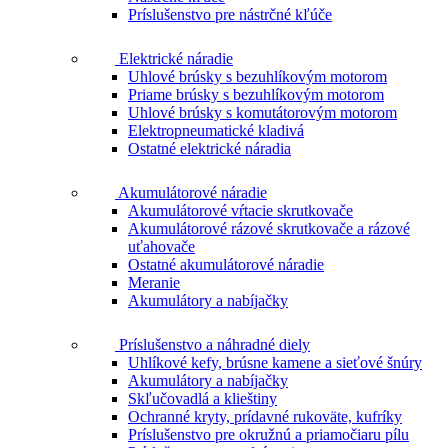
Príslušenstvo pre nástrčné kľúče
Elektrické náradie
Uhlové brúsky s bezuhlíkovým motorom
Priame brúsky s bezuhlíkovým motorom
Uhlové brúsky s komutátorovým motorom
Elektropneumatické kladivá
Ostatné elektrické náradia
Akumulátorové náradie
Akumulátorové vŕtacie skrutkovače
Akumulátorové rázové skrutkovače a rázové
uťahovače
Ostatné akumulátorové náradie
Meranie
Akumulátory a nabíjačky
Príslušenstvo a náhradné diely
Uhlíkové kefy, brúsne kamene a sieťové šnúry
Akumulátory a nabíjačky
Skľučovadlá a klieštiny
Ochranné kryty, prídavné rukoväte, kufríky
Príslušenstvo pre okružnú a priamočiaru pílu