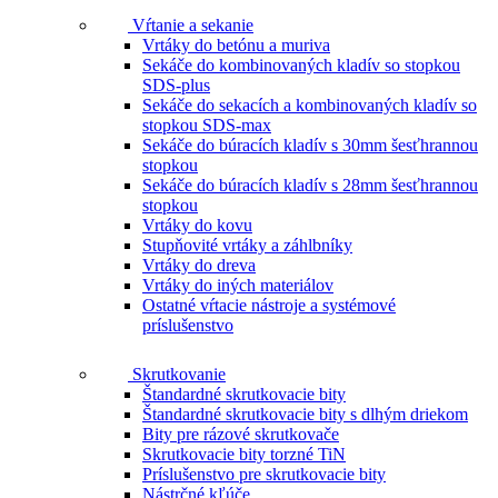
Vŕtanie a sekanie
Vrtáky do betónu a muriva
Sekáče do kombinovaných kladív so stopkou
SDS-plus
Sekáče do sekacích a kombinovaných kladív so
stopkou SDS-max
Sekáče do búracích kladív s 30mm šesťhrannou
stopkou
Sekáče do búracích kladív s 28mm šesťhrannou
stopkou
Vrtáky do kovu
Stupňovité vrtáky a záhlbníky
Vrtáky do dreva
Vrtáky do iných materiálov
Ostatné vŕtacie nástroje a systémové
príslušenstvo
Skrutkovanie
Štandardné skrutkovacie bity
Štandardné skrutkovacie bity s dlhým driekom
Bity pre rázové skrutkovače
Skrutkovacie bity torzné TiN
Príslušenstvo pre skrutkovacie bity
Nástrčné kľúče