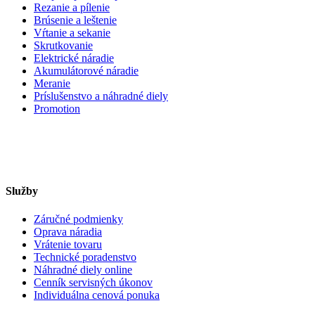
Rezanie a pílenie
Brúsenie a leštenie
Vŕtanie a sekanie
Skrutkovanie
Elektrické náradie
Akumulátorové náradie
Meranie
Príslušenstvo a náhradné diely
Promotion
Služby
Záručné podmienky
Oprava náradia
Vrátenie tovaru
Technické poradenstvo
Náhradné diely online
Cenník servisných úkonov
Individuálna cenová ponuka