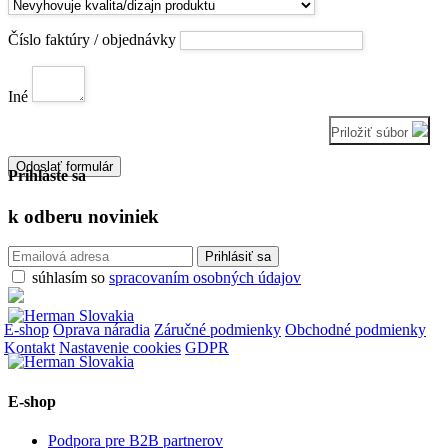
Číslo faktúry / objednávky
Iné
Priložiť súbor
Odoslať formulár
Prihláste sa
k odberu
noviniek
súhlasím so
spracovaním osobných údajov
E-shop
Oprava náradia
Záručné podmienky
Obchodné podmienky
Kontakt
Nastavenie cookies
GDPR
E-shop
Podpora pre B2B partnerov