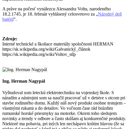
A práve na počesť vynálezcu Alessandra Voltu, narodeného
18.2.1745, je 18. február vyhlásený celosvetovo za „
Národný deň
batérií
“.
Zdroje:
Interné technické a školiace materiály spoločnosti HERMAN
https://sk.wikipedia.org/wiki/Galvanický_článok
https://sk.wikipedia.org/wiki/Voltov_stĺp
Ing. Herman Nagypál
Vyštudoval som leteckú elektrotechniku na vojenskej škole. S
náradím a nástrojmi som sa naučil pracovať už v detstve s otcom pri
stavbe rodinného domu. Každý náš nový produkt osobne testujem –
vlastnými rukami a do detailov. Vo voľnom čase rád brázdim
rumunské horské priesmyky na motorke. Okrem toho sledujem
novinky a trendy v odbore a často skúšam aj konkurenčné produkty.
Niektoré ma pobavia, pri iných len nechápavo krútim hlavou (že sa
niekto dal nachytať a kúpil to) a občas sa nájde aj vydarený kúsok.