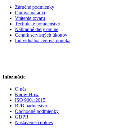
Záručné podmienky
Oprava náradia
Vrátenie tovaru
Technické poradenstvo
Náhradné diely online
Cenník servisných úkonov
Individuálna cenová ponuka
Informácie
O nás
Know-How
ISO 9001:2015
B2B partnerstvo
Obchodné podmienky
GDPR
Nastavenie cookies