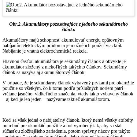
Obr.2. Akumulátory pozostávajúce z jedného sekundárneho
článku
Akumulátory majú schopnosť akumulovať energiu opätovným
nabíjaním elektrickým prúdom a je možné ich použiť viackrát.
Nabíjanie je vratná elektrochemická reakcia.
Hlavnou časťou akumulátora je sekundárny článok a obvykle je
akumulátor zložený z niekoľkých takýchto článkov. Sekundárny
článok sa nazýva aj akumulátorový článok.
V prípade, že je sekundárny článok vybavený prvkami pre okamžité
použitie so všetkým, čo k tomu podľa príslušných noriem patrí -
vrátane jasného, viditeľného značenia, vtedy takto vybavený článok
– aj keď je len jeden – nazývame taktiež akumulátorom.
Keď sa však jedná o nabíjateľný článok, ktorý nemá všetky atribúty
potrebné pre okamžité použitie a bol vyrobený tak, aby sa stal
súčasťou zložitejšieho zariadenia, potom správny názov pre takýto
„polotovar“ je sekundárny článok alebo akumulátorový článok.