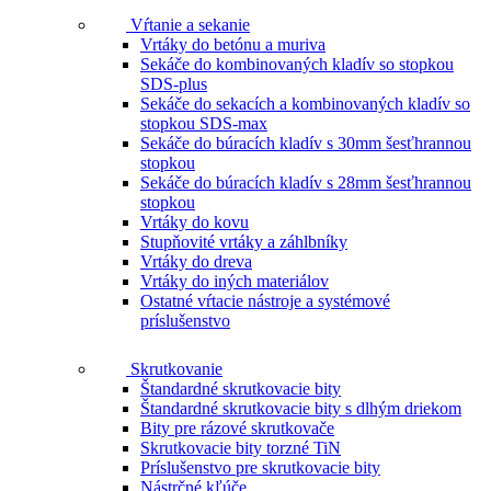
Vŕtanie a sekanie
Vrtáky do betónu a muriva
Sekáče do kombinovaných kladív so stopkou
SDS-plus
Sekáče do sekacích a kombinovaných kladív so
stopkou SDS-max
Sekáče do búracích kladív s 30mm šesťhrannou
stopkou
Sekáče do búracích kladív s 28mm šesťhrannou
stopkou
Vrtáky do kovu
Stupňovité vrtáky a záhlbníky
Vrtáky do dreva
Vrtáky do iných materiálov
Ostatné vŕtacie nástroje a systémové
príslušenstvo
Skrutkovanie
Štandardné skrutkovacie bity
Štandardné skrutkovacie bity s dlhým driekom
Bity pre rázové skrutkovače
Skrutkovacie bity torzné TiN
Príslušenstvo pre skrutkovacie bity
Nástrčné kľúče