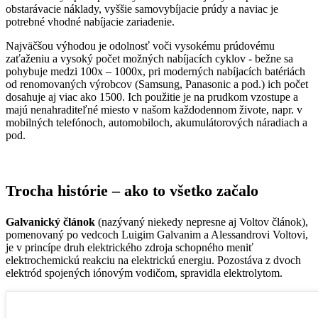
obstarávacie náklady, vyššie samovybíjacie prúdy a naviac je
potrebné vhodné nabíjacie zariadenie.
Najväčšou výhodou je odolnosť voči vysokému prúdovému
zaťaženiu a vysoký počet možných nabíjacích cyklov - bežne sa
pohybuje medzi 100x – 1000x, pri moderných nabíjacích batériách
od renomovaných výrobcov (Samsung, Panasonic a pod.) ich počet
dosahuje aj viac ako 1500. Ich použitie je na prudkom vzostupe a
majú nenahraditeľné miesto v našom každodennom živote, napr. v
mobilných telefónoch, automobiloch, akumulátorových náradiach a
pod.
Trocha histórie – ako to všetko začalo
Galvanický článok
(nazývaný niekedy nepresne aj Voltov článok),
pomenovaný po vedcoch Luigim Galvanim a Alessandrovi Voltovi,
je v princípe druh elektrického zdroja schopného meniť
elektrochemickú reakciu na elektrickú energiu. Pozostáva z dvoch
elektród spojených iónovým vodičom, spravidla elektrolytom.