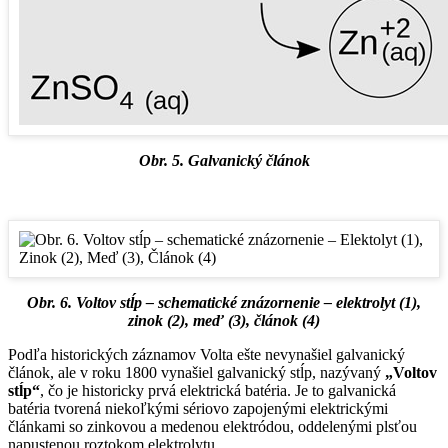
Obr. 5. Galvanický článok
Obr. 6. Voltov stĺp – schematické znázornenie – elektrolyt (1),
zinok (2), meď (3), článok (4)
Podľa historických záznamov Volta ešte nevynašiel galvanický
článok, ale v roku 1800 vynašiel galvanický stĺp, nazývaný
„Voltov
stĺp“
, čo je historicky prvá elektrická batéria. Je to galvanická
batéria tvorená niekoľkými sériovo zapojenými elektrickými
článkami so zinkovou a medenou elektródou, oddelenými plsťou
napustenou roztokom elektrolytu.