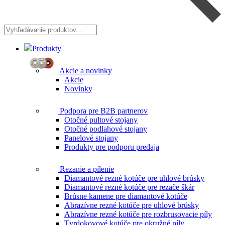
Vyhľadávanie
produktov...
Produkty
Akcie a novinky
Akcie
Novinky
Podpora pre B2B partnerov
Otočné pultové stojany
Otočné podlahové stojany
Panelové stojany
Produkty pre podporu predaja
Rezanie a pílenie
Diamantové rezné kotúče pre uhlové brúsky
Diamantové rezné kotúče pre rezače škár
Brúsne kamene pre diamantové kotúče
Abrazívne rezné kotúče pre uhlové brúsky
Abrazívne rezné kotúče pre rozbrusovacie píly
Tvrdokovové kotúče pre okružné píly