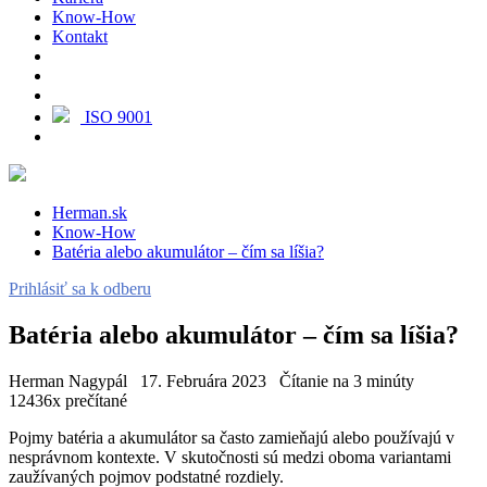
Know-How
Kontakt
ISO 9001
Herman.sk
Know-How
Batéria alebo akumulátor – čím sa líšia?
Prihlásiť sa k odberu
Batéria alebo akumulátor – čím sa líšia?
Herman Nagypál
17. Februára 2023
Čítanie na 3 minúty
12436x prečítané
Pojmy batéria a akumulátor sa často zamieňajú alebo používajú v
nesprávnom kontexte. V skutočnosti sú medzi oboma variantami
zaužívaných pojmov podstatné rozdiely.