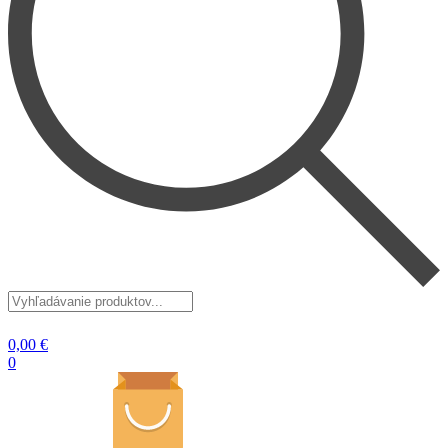
Vyhľadávanie
produktov...
0,00
€
0