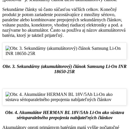
Sekundárne články sú často súčasťou väčších celkov. Konečný
produkt je potom zariadenie pozostávajúce z množiny sériovo,
paralelne alebo kombinovane prepojených sekundárnych článkov,
vrátane puzdra, konektorov, vhodnej riadiacej elektroniky a pod. a
nazývame ho akumulátor. Často sa používa aj názov akumulátorová
batéria, ktorý je taktiež prijateľný.
Obr. 3. Sekundárny (akumulátorový) článok Samsung Li-On INR
18650-25R
Obr. 4. Akumulátor HERMAN BL 18V/5Ah Li-On ako sústava
sérioparalelného prepojenia nabíjateľných článkov
Akumulátory oproti primárnym batériám majú vyššie počiatočné