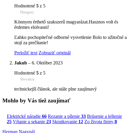
Hodnotené
5
z 5
Hungary
Könnyen érthető szakszerű magyarázat.Hasznos volt és
érdemes elolvasni!
Ľahko pochopiteľné odborné vysvetlenie Bolo to užitočné a
stojí za prečítanie!
Preložiť text
Zobraziť originál
Jakub
–
6. Október 2023
Hodnotené
5
z 5
Slovakia
technickejší článok, ale stále plne zaujímavý
Mohlo by Vás tiež zaujímať
Elektrické náradie
66
Rezanie a pílenie
33
Brúsenie a leštenie
25
Vŕtanie a sekanie
23
Skrutkovanie
12
Zo života firmy
8
Herman Nagypál