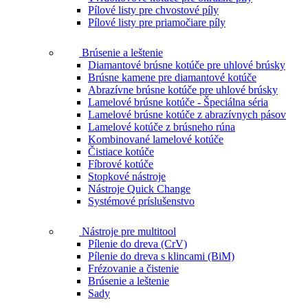
Pílové listy pre chvostové píly
Pílové listy pre priamočiare píly
Brúsenie a leštenie
Diamantové brúsne kotúče pre uhlové brúsky
Brúsne kamene pre diamantové kotúče
Abrazívne brúsne kotúče pre uhlové brúsky
Lamelové brúsne kotúče - Špeciálna séria
Lamelové brúsne kotúče z abrazívnych pásov
Lamelové kotúče z brúsneho rúna
Kombinované lamelové kotúče
Čistiace kotúče
Fíbrové kotúče
Stopkové nástroje
Nástroje Quick Change
Systémové príslušenstvo
Nástroje pre multitool
Pílenie do dreva (CrV)
Pílenie do dreva s klincami (BiM)
Frézovanie a čistenie
Brúsenie a leštenie
Sady