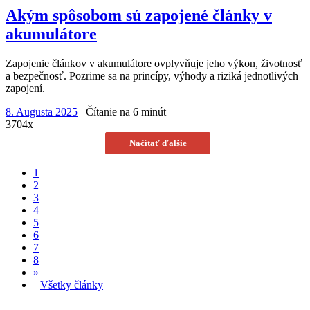
Akým spôsobom sú zapojené články v
akumulátore
Zapojenie článkov v akumulátore ovplyvňuje jeho výkon, životnosť
a bezpečnosť. Pozrime sa na princípy, výhody a riziká jednotlivých
zapojení.
8. Augusta 2025
Čítanie na 6 minút
3704x
Načítať ďalšie
1
2
3
4
5
6
7
8
»
Všetky články