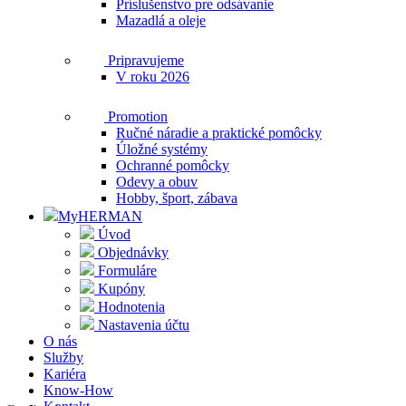
Príslušenstvo pre odsávanie
Mazadlá a oleje
Pripravujeme
V roku 2026
Promotion
Ručné náradie a praktické pomôcky
Úložné systémy
Ochranné pomôcky
Odevy a obuv
Hobby, šport, zábava
MyHERMAN
Úvod
Objednávky
Formuláre
Kupóny
Hodnotenia
Nastavenia účtu
O nás
Služby
Kariéra
Know-How