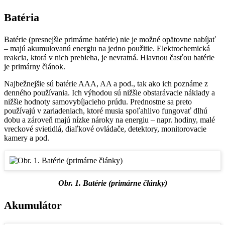
Batéria
Batérie (presnejšie primárne batérie) nie je možné opätovne nabíjať
– majú akumulovanú energiu na jedno použitie. Elektrochemická
reakcia, ktorá v nich prebieha, je nevratná. Hlavnou časťou batérie
je primárny článok.
Najbežnejšie sú batérie AAA, AA a pod., tak ako ich poznáme z
denného používania. Ich výhodou sú nižšie obstarávacie náklady a
nižšie hodnoty samovybíjacieho prúdu. Prednostne sa preto
používajú v zariadeniach, ktoré musia spoľahlivo fungovať dlhú
dobu a zároveň majú nízke nároky na energiu – napr. hodiny, malé
vreckové svietidlá, diaľkové ovládače, detektory, monitorovacie
kamery a pod.
Obr. 1. Batérie (primárne články)
Akumulátor