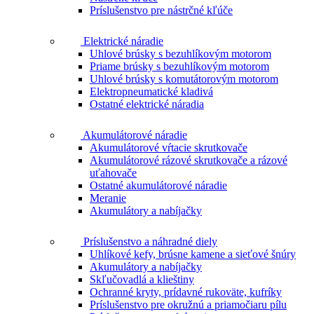
Príslušenstvo pre nástrčné kľúče
Elektrické náradie
Uhlové brúsky s bezuhlíkovým motorom
Priame brúsky s bezuhlíkovým motorom
Uhlové brúsky s komutátorovým motorom
Elektropneumatické kladivá
Ostatné elektrické náradia
Akumulátorové náradie
Akumulátorové vŕtacie skrutkovače
Akumulátorové rázové skrutkovače a rázové
uťahovače
Ostatné akumulátorové náradie
Meranie
Akumulátory a nabíjačky
Príslušenstvo a náhradné diely
Uhlíkové kefy, brúsne kamene a sieťové šnúry
Akumulátory a nabíjačky
Skľučovadlá a klieštiny
Ochranné kryty, prídavné rukoväte, kufríky
Príslušenstvo pre okružnú a priamočiaru pílu