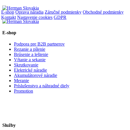
E-shop
Oprava náradia
Záručné podmienky
Obchodné podmienky
Kontakt
Nastavenie cookies
GDPR
E-shop
Podpora pre B2B partnerov
Rezanie a pílenie
Brúsenie a leštenie
Vŕtanie a sekanie
Skrutkovanie
Elektrické náradie
Akumulátorové náradie
Meranie
Príslušenstvo a náhradné diely
Promotion
Služby