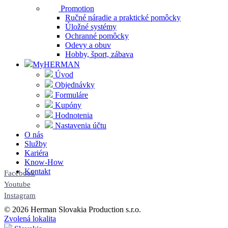
Promotion
Ručné náradie a praktické pomôcky
Úložné systémy
Ochranné pomôcky
Odevy a obuv
Hobby, šport, zábava
MyHERMAN
Úvod
Objednávky
Formuláre
Kupóny
Hodnotenia
Nastavenia účtu
O nás
Služby
Kariéra
Know-How
Kontakt
Facebook
Youtube
Instagram
© 2026 Herman Slovakia Production s.r.o.
Zvolená lokalita