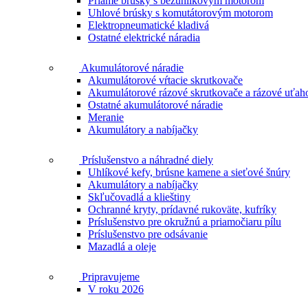
Priame brúsky s bezuhlíkovým motorom
Uhlové brúsky s komutátorovým motorom
Elektropneumatické kladivá
Ostatné elektrické náradia
Akumulátorové náradie
Akumulátorové vŕtacie skrutkovače
Akumulátorové rázové skrutkovače a rázové uťah
Ostatné akumulátorové náradie
Meranie
Akumulátory a nabíjačky
Príslušenstvo a náhradné diely
Uhlíkové kefy, brúsne kamene a sieťové šnúry
Akumulátory a nabíjačky
Skľučovadlá a klieštiny
Ochranné kryty, prídavné rukoväte, kufríky
Príslušenstvo pre okružnú a priamočiaru pílu
Príslušenstvo pre odsávanie
Mazadlá a oleje
Pripravujeme
V roku 2026