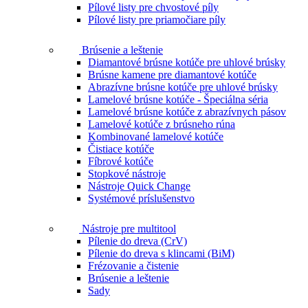
Pílové listy pre chvostové píly
Pílové listy pre priamočiare píly
Brúsenie a leštenie
Diamantové brúsne kotúče pre uhlové brúsky
Brúsne kamene pre diamantové kotúče
Abrazívne brúsne kotúče pre uhlové brúsky
Lamelové brúsne kotúče - Špeciálna séria
Lamelové brúsne kotúče z abrazívnych pásov
Lamelové kotúče z brúsneho rúna
Kombinované lamelové kotúče
Čistiace kotúče
Fíbrové kotúče
Stopkové nástroje
Nástroje Quick Change
Systémové príslušenstvo
Nástroje pre multitool
Pílenie do dreva (CrV)
Pílenie do dreva s klincami (BiM)
Frézovanie a čistenie
Brúsenie a leštenie
Sady