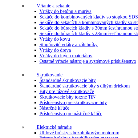
Vŕtanie a sekanie
Vrtáky do betónu a muriva
Sekáče do kombinovaných kladív so stopkou SDS
Sekáče do sekacích a kombinovaných kladív so 
Sekáče do búracích kladív s 30mm šesťhrannou s
Sekáče do búracích kladív s 28mm šesťhrannou s
Vrtáky do kovu
Stupňovité vrtáky a záhlbníky
Vrtáky do dreva
Vrtáky do iných materiálov
Ostatné vŕtacie nástroje a systémové príslušenstvo
Skrutkovanie
Štandardné skrutkovacie bity
Štandardné skrutkovacie bity s dlhým driekom
Bity pre rázové skrutkovače
Skrutkovacie bity torzné TiN
Príslušenstvo pre skrutkovacie bity
Nástrčné kľúče
Príslušenstvo pre nástrčné kľúče
Elektrické náradie
Uhlové brúsky s bezuhlíkovým motorom