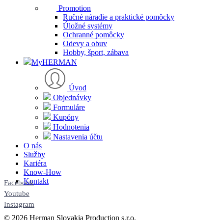
Promotion
Ručné náradie a praktické pomôcky
Úložné systémy
Ochranné pomôcky
Odevy a obuv
Hobby, šport, zábava
MyHERMAN
Úvod
Objednávky
Formuláre
Kupóny
Hodnotenia
Nastavenia účtu
O nás
Služby
Kariéra
Know-How
Kontakt
Facebook
Youtube
Instagram
© 2026 Herman Slovakia Production s.r.o.