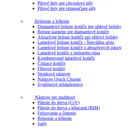
Pílové listy pre chvostové píly
Pílové listy pre priamočiare píly
Brúsenie a leštenie
Diamantové brúsne kotúče pre uhlové brúsky
Brúsne kamene pre diamantové kotúče
Abrazívne brúsne kotúče pre uhlové brúsky
Lamelové brúsne kotúče - Špeciálna séria
Lamelové brúsne kotúče z abrazívnych pásov
Lamelové kotúče z brúsneho rúna
Kombinované lamelové kotúče
Čistiace kotúče
Fíbrové kotúče
Stopkové nástroje
Nástroje Quick Change
Systémové príslušenstvo
Nástroje pre multitool
Pílenie do dreva (CrV)
Pílenie do dreva s klincami (BiM)
Frézovanie a čistenie
Brúsenie a leštenie
Sady