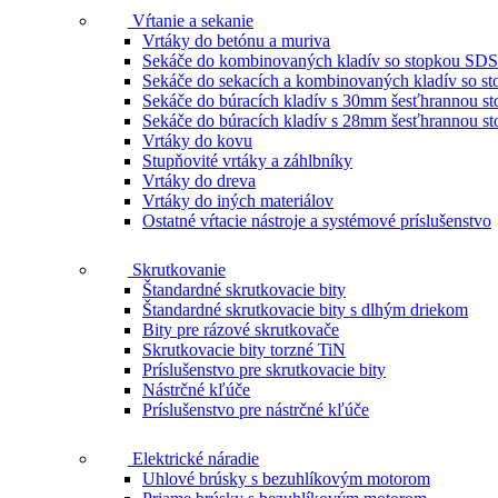
Vŕtanie a sekanie
Vrtáky do betónu a muriva
Sekáče do kombinovaných kladív so stopkou SDS
Sekáče do sekacích a kombinovaných kladív so 
Sekáče do búracích kladív s 30mm šesťhrannou s
Sekáče do búracích kladív s 28mm šesťhrannou s
Vrtáky do kovu
Stupňovité vrtáky a záhlbníky
Vrtáky do dreva
Vrtáky do iných materiálov
Ostatné vŕtacie nástroje a systémové príslušenstvo
Skrutkovanie
Štandardné skrutkovacie bity
Štandardné skrutkovacie bity s dlhým driekom
Bity pre rázové skrutkovače
Skrutkovacie bity torzné TiN
Príslušenstvo pre skrutkovacie bity
Nástrčné kľúče
Príslušenstvo pre nástrčné kľúče
Elektrické náradie
Uhlové brúsky s bezuhlíkovým motorom