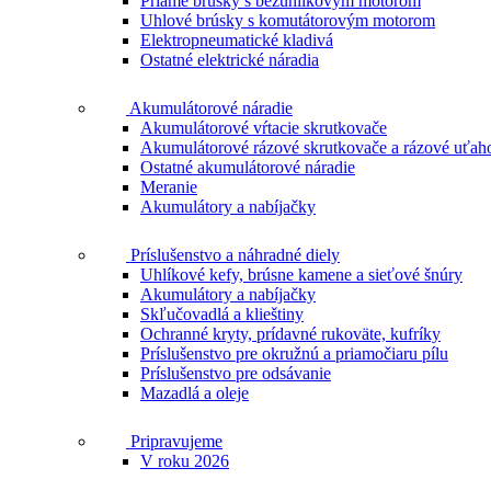
Priame brúsky s bezuhlíkovým motorom
Uhlové brúsky s komutátorovým motorom
Elektropneumatické kladivá
Ostatné elektrické náradia
Akumulátorové náradie
Akumulátorové vŕtacie skrutkovače
Akumulátorové rázové skrutkovače a rázové uťah
Ostatné akumulátorové náradie
Meranie
Akumulátory a nabíjačky
Príslušenstvo a náhradné diely
Uhlíkové kefy, brúsne kamene a sieťové šnúry
Akumulátory a nabíjačky
Skľučovadlá a klieštiny
Ochranné kryty, prídavné rukoväte, kufríky
Príslušenstvo pre okružnú a priamočiaru pílu
Príslušenstvo pre odsávanie
Mazadlá a oleje
Pripravujeme
V roku 2026