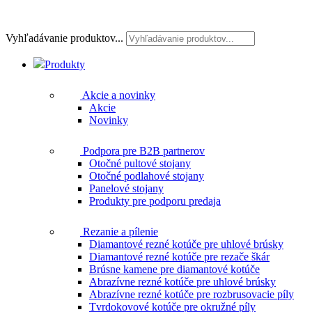
Vyhľadávanie produktov...
Produkty
Akcie a novinky
Akcie
Novinky
Podpora pre B2B partnerov
Otočné pultové stojany
Otočné podlahové stojany
Panelové stojany
Produkty pre podporu predaja
Rezanie a pílenie
Diamantové rezné kotúče pre uhlové brúsky
Diamantové rezné kotúče pre rezače škár
Brúsne kamene pre diamantové kotúče
Abrazívne rezné kotúče pre uhlové brúsky
Abrazívne rezné kotúče pre rozbrusovacie píly
Tvrdokovové kotúče pre okružné píly