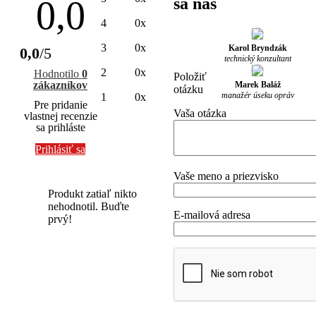
0,0
sa nás
4
0x
3
0x
Karol Bryndzák
0,0
/5
technický konzultant
2
0x
Hodnotilo
0
Položiť
zákazníkov
Marek Baláž
otázku
manažér úseku opráv
1
0x
Pre pridanie
Vaša otázka
vlastnej recenzie
sa prihláste
Prihlásiť sa
Vaše meno a priezvisko
Produkt zatiaľ nikto
nehodnotil. Buďte
E-mailová adresa
prvý!