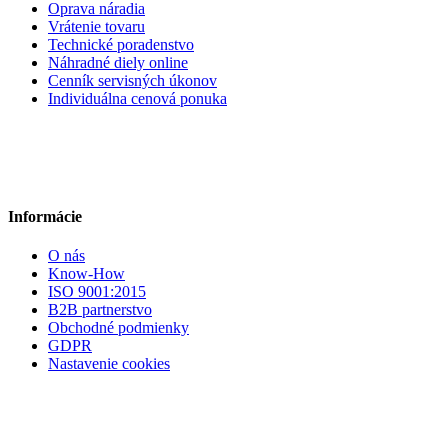
Oprava náradia
Vrátenie tovaru
Technické poradenstvo
Náhradné diely online
Cenník servisných úkonov
Individuálna cenová ponuka
Informácie
O nás
Know-How
ISO 9001:2015
B2B partnerstvo
Obchodné podmienky
GDPR
Nastavenie cookies