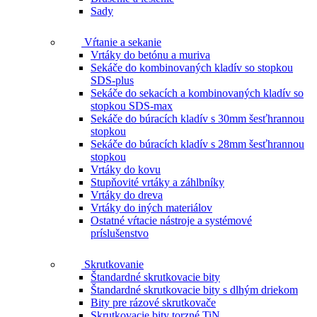
Sady
Vŕtanie a sekanie
Vrtáky do betónu a muriva
Sekáče do kombinovaných kladív so stopkou
SDS-plus
Sekáče do sekacích a kombinovaných kladív so
stopkou SDS-max
Sekáče do búracích kladív s 30mm šesťhrannou
stopkou
Sekáče do búracích kladív s 28mm šesťhrannou
stopkou
Vrtáky do kovu
Stupňovité vrtáky a záhlbníky
Vrtáky do dreva
Vrtáky do iných materiálov
Ostatné vŕtacie nástroje a systémové
príslušenstvo
Skrutkovanie
Štandardné skrutkovacie bity
Štandardné skrutkovacie bity s dlhým driekom
Bity pre rázové skrutkovače
Skrutkovacie bity torzné TiN