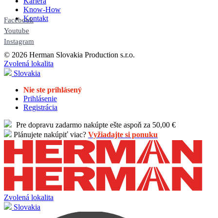
Kariéra
Know-How
Kontakt
Facebook
Youtube
Instagram
© 2026 Herman Slovakia Production s.r.o.
Zvolená lokalita
Slovakia
Nie ste prihlásený
Prihlásenie
Registrácia
Pre dopravu zadarmo nakúpte ešte aspoň za 50,00 €
Plánujete nakúpiť viac?
Vyžiadajte si ponuku
Zvolená lokalita
Slovakia