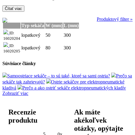
Čítať viac
Produktový filter »
Typ sekáča
W (mm)
L (mm)
ID:
lopatkový
50
300
16020204
ID:
lopatkový
80
300
16020205
Súvisiace články
Samoostriace sekáče – to sú také, ktoré sa sami ostria?
Prečo sa
sekáče tak zahrievajú?
Ostrie sekáčov pre elektropneumatické
kladivá
Prečo a ako ostriť sekáče elektropneumatických kladív
Zobraziť viac
Recenzie
Ak máte
produktu
akékoľvek
otázky, opýtajte
5
0x