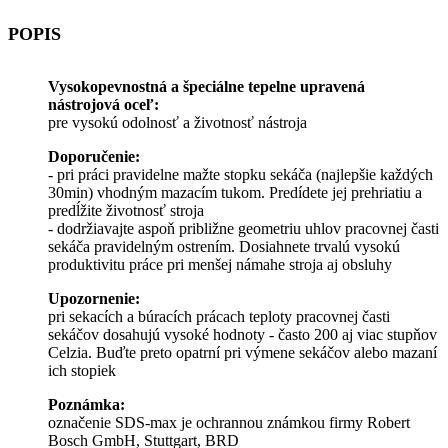
POPIS
Vysokopevnostná a špeciálne tepelne upravená
nástrojová oceľ:
pre vysokú odolnosť a životnosť nástroja
Doporučenie:
- pri práci pravidelne mažte stopku sekáča (najlepšie každých
30min) vhodným mazacím tukom. Predídete jej prehriatiu a
predĺžite životnosť stroja
- dodržiavajte aspoň približne geometriu uhlov pracovnej časti
sekáča pravidelným ostrením. Dosiahnete trvalú vysokú
produktivitu práce pri menšej námahe stroja aj obsluhy
Upozornenie:
pri sekacích a búracích prácach teploty pracovnej časti
sekáčov dosahujú vysoké hodnoty - často 200 aj viac stupňov
Celzia. Buďte preto opatrní pri výmene sekáčov alebo mazaní
ich stopiek
Poznámka:
označenie SDS-max je ochrannou známkou firmy Robert
Bosch GmbH, Stuttgart, BRD