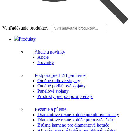
Vyhľadávanie produktov...
Produkty
Akcie a novinky
Akcie
Novinky
Podpora pre B2B partnerov
Otočné pultové stojany
Otočné podlahové stojany
Panelové stojany
Produkty pre podporu predaja
Rezanie a pílenie
Diamantové rezné kotúče pre uhlové brúsky
Diamantové rezné kotúče pre rezače škár
Brúsne kamene pre diamantové kotúče
Abrazívne rezné kotúče pre uhlové brúsky