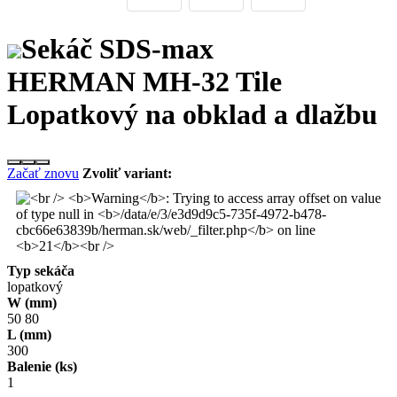
Sekáč SDS-max
HERMAN MH-32 Tile
Lopatkový na obklad a dlažbu
Začať znovu
Zvoliť variant:
Typ sekáča
lopatkový
W (mm)
50
80
L (mm)
300
Balenie (ks)
1