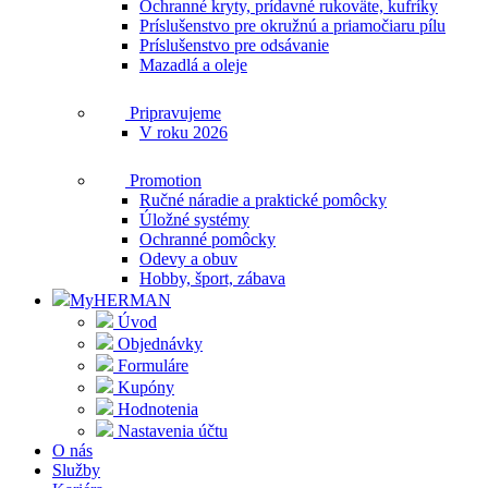
Ochranné kryty, prídavné rukoväte, kufríky
Príslušenstvo pre okružnú a priamočiaru pílu
Príslušenstvo pre odsávanie
Mazadlá a oleje
Pripravujeme
V roku 2026
Promotion
Ručné náradie a praktické pomôcky
Úložné systémy
Ochranné pomôcky
Odevy a obuv
Hobby, šport, zábava
MyHERMAN
Úvod
Objednávky
Formuláre
Kupóny
Hodnotenia
Nastavenia účtu
O nás
Služby