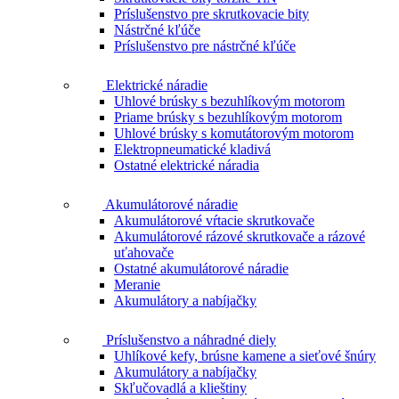
Príslušenstvo pre skrutkovacie bity
Nástrčné kľúče
Príslušenstvo pre nástrčné kľúče
Elektrické náradie
Uhlové brúsky s bezuhlíkovým motorom
Priame brúsky s bezuhlíkovým motorom
Uhlové brúsky s komutátorovým motorom
Elektropneumatické kladivá
Ostatné elektrické náradia
Akumulátorové náradie
Akumulátorové vŕtacie skrutkovače
Akumulátorové rázové skrutkovače a rázové
uťahovače
Ostatné akumulátorové náradie
Meranie
Akumulátory a nabíjačky
Príslušenstvo a náhradné diely
Uhlíkové kefy, brúsne kamene a sieťové šnúry
Akumulátory a nabíjačky
Skľučovadlá a klieštiny