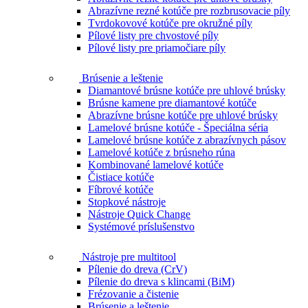
Abrazívne rezné kotúče pre rozbrusovacie píly
Tvrdokovové kotúče pre okružné píly
Pílové listy pre chvostové píly
Pílové listy pre priamočiare píly
Brúsenie a leštenie
Diamantové brúsne kotúče pre uhlové brúsky
Brúsne kamene pre diamantové kotúče
Abrazívne brúsne kotúče pre uhlové brúsky
Lamelové brúsne kotúče - Špeciálna séria
Lamelové brúsne kotúče z abrazívnych pásov
Lamelové kotúče z brúsneho rúna
Kombinované lamelové kotúče
Čistiace kotúče
Fíbrové kotúče
Stopkové nástroje
Nástroje Quick Change
Systémové príslušenstvo
Nástroje pre multitool
Pílenie do dreva (CrV)
Pílenie do dreva s klincami (BiM)
Frézovanie a čistenie
Brúsenie a leštenie