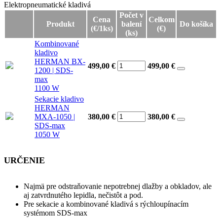
Elektropneumatické kladivá
Elektropneumatické kladivá
Počet v
Cena
Celkom
Produkt
balení
Do košíka
(€/1ks)
(€)
(ks)
Kombinované
kladivo
HERMAN BX-
499,00 €
499,00
€
1200 | SDS-
max
1100 W
Sekacie kladivo
HERMAN
MXA-1050 |
380,00 €
380,00
€
SDS-max
1050 W
URČENIE
Najmä pre odstraňovanie nepotrebnej dlažby a obkladov, ale
aj zatvrdnutého lepidla, nečistôt a pod.
Pre sekacie a kombinované kladivá s rýchloupínacím
systémom SDS-max