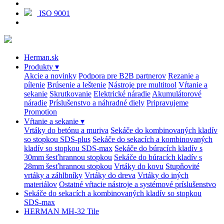
ISO 9001
Herman.sk
Produkty
▾
Akcie a novinky
Podpora pre B2B partnerov
Rezanie a
pílenie
Brúsenie a leštenie
Nástroje pre multitool
Vŕtanie a
sekanie
Skrutkovanie
Elektrické náradie
Akumulátorové
náradie
Príslušenstvo a náhradné diely
Pripravujeme
Promotion
Vŕtanie a sekanie
▾
Vrtáky do betónu a muriva
Sekáče do kombinovaných kladív
so stopkou SDS-plus
Sekáče do sekacích a kombinovaných
kladív so stopkou SDS-max
Sekáče do búracích kladív s
30mm šesťhrannou stopkou
Sekáče do búracích kladív s
28mm šesťhrannou stopkou
Vrtáky do kovu
Stupňovité
vrtáky a záhlbníky
Vrtáky do dreva
Vrtáky do iných
materiálov
Ostatné vŕtacie nástroje a systémové príslušenstvo
Sekáče do sekacích a kombinovaných kladív so stopkou
SDS-max
HERMAN MH-32 Tile