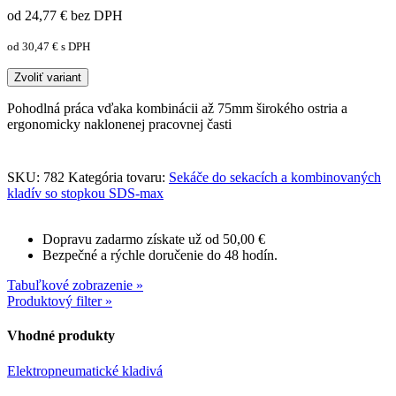
od 24,77
€
bez DPH
od 30,47
€
s DPH
Zvoliť variant
Pohodlná práca vďaka kombinácii až 75mm širokého ostria a
ergonomicky naklonenej pracovnej časti
SKU:
782
Kategória tovaru:
Sekáče do sekacích a kombinovaných
kladív so stopkou SDS-max
Dopravu zadarmo získate už od 50,00 €
Bezpečné a rýchle doručenie do 48 hodín.
Tabuľkové zobrazenie »
Produktový filter »
Vhodné produkty
Elektropneumatické kladivá