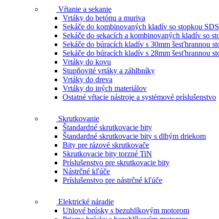
Vŕtanie a sekanie
Vrtáky do betónu a muriva
Sekáče do kombinovaných kladív so stopkou SDS
Sekáče do sekacích a kombinovaných kladív so 
Sekáče do búracích kladív s 30mm šesťhrannou s
Sekáče do búracích kladív s 28mm šesťhrannou s
Vrtáky do kovu
Stupňovité vrtáky a záhlbníky
Vrtáky do dreva
Vrtáky do iných materiálov
Ostatné vŕtacie nástroje a systémové príslušenstvo
Skrutkovanie
Štandardné skrutkovacie bity
Štandardné skrutkovacie bity s dlhým driekom
Bity pre rázové skrutkovače
Skrutkovacie bity torzné TiN
Príslušenstvo pre skrutkovacie bity
Nástrčné kľúče
Príslušenstvo pre nástrčné kľúče
Elektrické náradie
Uhlové brúsky s bezuhlíkovým motorom