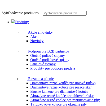
Vyhľadávanie produktov...
Produkty
Akcie a novinky
Akcie
Novinky
Podpora pre B2B partnerov
Otočné pultové stojany
Otočné podlahové stojany
Panelové stojany
Produkty pre podporu predaja
Rezanie a pílenie
Diamantové rezné kotúče pre uhlové brúsky
Diamantové rezné kotúče pre rezače škár
Brúsne kamene pre diamantové kotúče
Abrazívne rezné kotúče pre uhlové brúsky
Abrazívne rezné kotúče pre rozbrusovacie píly
Tvrdokovové kotúče pre okružné píly