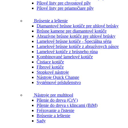
Pílové listy pre chvostové píly
Pílové listy pre priamočiare píly
Brúsenie a leštenie
Diamantové brúsne kotúče pre uhlové brúsky
Brúsne kamene pre diamantové kotúče
Abrazívne brúsne kotúče pre uhlové brúsky
Lamelové brúsne kotúče - Špeciálna séria
Lamelové brúsne kotúče z abrazívnych pásov
Lamelové kotúče z brúsneho rúna
Kombinované lamelové kotúče
Čistiace kotúče
Fíbrové kotúče
Stopkové nástroje
Nástroje Quick Change
Systémové príslušenstvo
Nástroje pre multitool
Pílenie do dreva (CrV)
Pílenie do dreva s klincami (BiM)
Frézovanie a čistenie
Brúsenie a leštenie
Sady