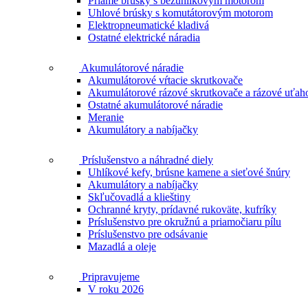
Priame brúsky s bezuhlíkovým motorom
Uhlové brúsky s komutátorovým motorom
Elektropneumatické kladivá
Ostatné elektrické náradia
Akumulátorové náradie
Akumulátorové vŕtacie skrutkovače
Akumulátorové rázové skrutkovače a rázové uťah
Ostatné akumulátorové náradie
Meranie
Akumulátory a nabíjačky
Príslušenstvo a náhradné diely
Uhlíkové kefy, brúsne kamene a sieťové šnúry
Akumulátory a nabíjačky
Skľučovadlá a klieštiny
Ochranné kryty, prídavné rukoväte, kufríky
Príslušenstvo pre okružnú a priamočiaru pílu
Príslušenstvo pre odsávanie
Mazadlá a oleje
Pripravujeme
V roku 2026