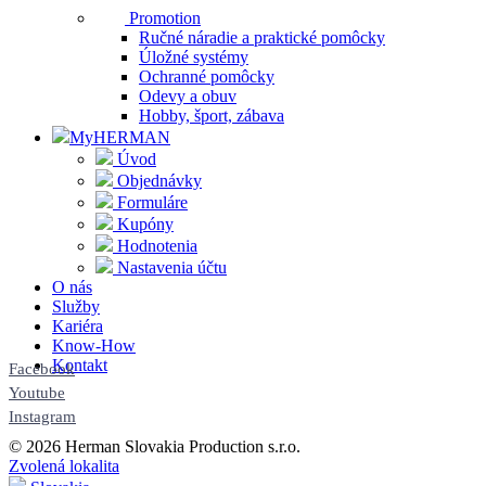
Promotion
Ručné náradie a praktické pomôcky
Úložné systémy
Ochranné pomôcky
Odevy a obuv
Hobby, šport, zábava
MyHERMAN
Úvod
Objednávky
Formuláre
Kupóny
Hodnotenia
Nastavenia účtu
O nás
Služby
Kariéra
Know-How
Kontakt
Facebook
Youtube
Instagram
© 2026 Herman Slovakia Production s.r.o.
Zvolená lokalita