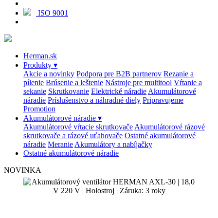
ISO 9001
Herman.sk
Produkty
▾
Akcie a novinky
Podpora pre B2B partnerov
Rezanie a
pílenie
Brúsenie a leštenie
Nástroje pre multitool
Vŕtanie a
sekanie
Skrutkovanie
Elektrické náradie
Akumulátorové
náradie
Príslušenstvo a náhradné diely
Pripravujeme
Promotion
Akumulátorové náradie
▾
Akumulátorové vŕtacie skrutkovače
Akumulátorové rázové
skrutkovače a rázové uťahovače
Ostatné akumulátorové
náradie
Meranie
Akumulátory a nabíjačky
Ostatné akumulátorové náradie
NOVINKA