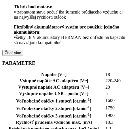
Tichý chod motora:
v zapnutom stave počuť iba šumenie prúdiaceho vzduchu aj
na najvyššej rýchlosti otáčok
Flexibilný akumulátorový systém pre použitie jedného
akumulátora:
všetky 18 V akumulátory HERMAN bez ohľadu na kapacitu
sú navzájom kompatibilné
Čítať viac
PARAMETRE
Napätie [V=]
18
Vstupné napätie AC adaptéru [V~]
220-240
Výstupné napätie AC adaptéru [V=]
20
Výstupné napätie USB - portu [V=]
5
-1
1600
Voľnobežné otáčky 1.stupeň [ot.min
]
-1
1750
Voľnobežné otáčky 2.stupeň [ot.min
]
-1
1900
Voľnobežné otáčky 3.stupeň [ot.min
]
Rýchlosť prúdenia vzduchu max. [m/s]
10,3
Prietokové množstvo vzduchu max. [m3 / min]
1,2