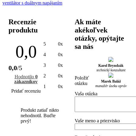
ventilátor s duálnym napájaním
Recenzie
Ak máte
produktu
akékoľvek
otázky, opýtajte
5
0x
0,0
sa nás
4
0x
3
0x
Karol Bryndzák
0,0
/5
technický konzultant
2
0x
Hodnotilo
0
Položiť
zákazníkov
Marek Baláž
otázku
manažér úseku opráv
1
0x
Pridať recenziu
Vaša otázka
Produkt zatiaľ nikto
nehodnotil. Buďte
Vaše meno a priezvisko
prvý!