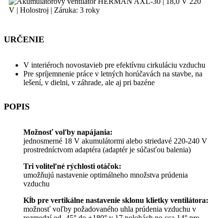
URČENIE
V interiéroch novostavieb pre efektívnu cirkuláciu vzduchu
Pre spríjemnenie práce v letných horúčavách na stavbe, na
lešení, v dielni, v záhrade, ale aj pri bazéne
POPIS
Možnosť voľby napájania:
jednosmerné 18 V akumulátormi alebo striedavé 220-240 V
prostredníctvom adaptéra (adaptér je súčasťou balenia)
Tri voliteľné rýchlosti otáčok:
umožňujú nastavenie optimálneho množstva prúdenia
vzduchu
Kĺb pre vertikálne nastavenie sklonu klietky ventilátora:
možnosť voľby požadovaného uhla prúdenia vzduchu v
rozmedzí od -45° do +180° v 17 polohách po cca 14° pre