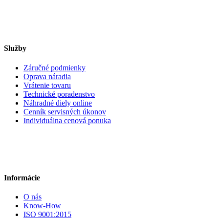
Služby
Záručné podmienky
Oprava náradia
Vrátenie tovaru
Technické poradenstvo
Náhradné diely online
Cenník servisných úkonov
Individuálna cenová ponuka
Informácie
O nás
Know-How
ISO 9001:2015