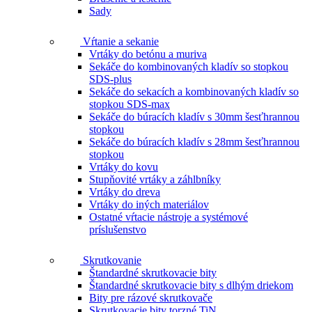
Sady
Vŕtanie a sekanie
Vrtáky do betónu a muriva
Sekáče do kombinovaných kladív so stopkou
SDS-plus
Sekáče do sekacích a kombinovaných kladív so
stopkou SDS-max
Sekáče do búracích kladív s 30mm šesťhrannou
stopkou
Sekáče do búracích kladív s 28mm šesťhrannou
stopkou
Vrtáky do kovu
Stupňovité vrtáky a záhlbníky
Vrtáky do dreva
Vrtáky do iných materiálov
Ostatné vŕtacie nástroje a systémové
príslušenstvo
Skrutkovanie
Štandardné skrutkovacie bity
Štandardné skrutkovacie bity s dlhým driekom
Bity pre rázové skrutkovače
Skrutkovacie bity torzné TiN