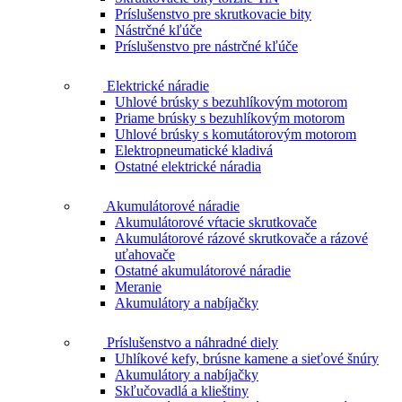
Príslušenstvo pre skrutkovacie bity
Nástrčné kľúče
Príslušenstvo pre nástrčné kľúče
Elektrické náradie
Uhlové brúsky s bezuhlíkovým motorom
Priame brúsky s bezuhlíkovým motorom
Uhlové brúsky s komutátorovým motorom
Elektropneumatické kladivá
Ostatné elektrické náradia
Akumulátorové náradie
Akumulátorové vŕtacie skrutkovače
Akumulátorové rázové skrutkovače a rázové
uťahovače
Ostatné akumulátorové náradie
Meranie
Akumulátory a nabíjačky
Príslušenstvo a náhradné diely
Uhlíkové kefy, brúsne kamene a sieťové šnúry
Akumulátory a nabíjačky
Skľučovadlá a klieštiny