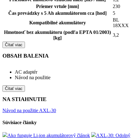
Priemer vrtule [mm]
230
Čas prevádzky s 5 Ah akumulátorom cca [hod]
5
BL
Kompatibilné akumulátory
18XXX
Hmotnosť bez akumulátoru (podľa EPTA 01/2003)
3,2
[kg]
Čítať viac
OBSAH BALENIA
AC adaptér
Návod na použitie
Čítať viac
NA STIAHNUTIE
Návod na použitie AXL-30
Súvisiace články
Ako funguje Li-ion akumulátorový článok
AXL-30: Odolný