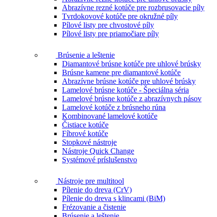
Abrazívne rezné kotúče pre rozbrusovacie píly
Tvrdokovové kotúče pre okružné píly
Pílové listy pre chvostové píly
Pílové listy pre priamočiare píly
Brúsenie a leštenie
Diamantové brúsne kotúče pre uhlové brúsky
Brúsne kamene pre diamantové kotúče
Abrazívne brúsne kotúče pre uhlové brúsky
Lamelové brúsne kotúče - Špeciálna séria
Lamelové brúsne kotúče z abrazívnych pásov
Lamelové kotúče z brúsneho rúna
Kombinované lamelové kotúče
Čistiace kotúče
Fíbrové kotúče
Stopkové nástroje
Nástroje Quick Change
Systémové príslušenstvo
Nástroje pre multitool
Pílenie do dreva (CrV)
Pílenie do dreva s klincami (BiM)
Frézovanie a čistenie
Brúsenie a leštenie