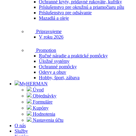
Ochranné kryty, prídavné rukoväte, kufríky
Príslušenstvo pre okružnú a priamočiaru pílu
Príslušenstvo pre odsávanie
Mazadlá a oleje
Pripravujeme
V roku 2026
Promotion
Ručné náradie a praktické pomôcky
Úložné systémy
Ochranné pomôcky
Odevy a obuv
Hobby, šport, zábava
MyHERMAN
Úvod
Objednávky
Formuláre
Kupóny
Hodnotenia
Nastavenia účtu
O nás
Služby