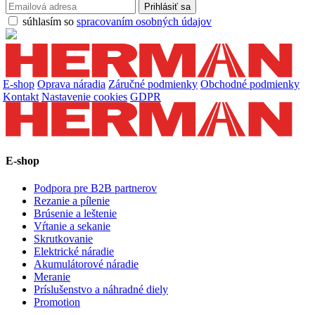
súhlasím so
spracovaním osobných údajov
E-shop
Oprava náradia
Záručné podmienky
Obchodné podmienky
Kontakt
Nastavenie cookies
GDPR
E-shop
Podpora pre B2B partnerov
Rezanie a pílenie
Brúsenie a leštenie
Vŕtanie a sekanie
Skrutkovanie
Elektrické náradie
Akumulátorové náradie
Meranie
Príslušenstvo a náhradné diely
Promotion