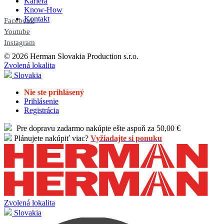
Kariéra
Know-How
Kontakt
Facebook
Youtube
Instagram
© 2026 Herman Slovakia Production s.r.o.
Zvolená lokalita
Slovakia
Nie ste prihlásený
Prihlásenie
Registrácia
Pre dopravu zadarmo nakúpte ešte aspoň za 50,00 €
Plánujete nakúpiť viac?
Vyžiadajte si ponuku
Zvolená lokalita
Slovakia