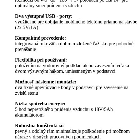
optimálny smer prúdenia vzduchu
Dva výstupné USB - porty:
využiteľné pre dobíjanie mobilného telefónu priamo na stavbe
(2x 5V/1A)
Kompaktné prevedenie:
integrovaná rukoväť a dobre rozložené ťažisko pre pohodné
prenášanie
Flexibilita pri používaní:
položením na vodorovný podklad alebo zavesením vďaka
dvom výsuvným hákom, umiestneným v podstavci
Možnosť nástennej montáže:
dva fixné upevňovacie body v podstavci pre zavesenie na
zvislú stenu
Nízka spotreba energie:
5 hod nepretržitého prúdenia vzduchu s 18V/5Ah
akumulátorom
Robustná konštrukcia:
pevný a odolný rám minimalizuje poškodenie pri možnom
náraze v drsných pracovných podmienkach