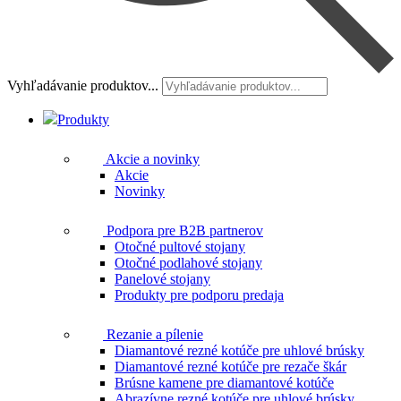
Vyhľadávanie produktov...
Produkty
Akcie a novinky
Akcie
Novinky
Podpora pre B2B partnerov
Otočné pultové stojany
Otočné podlahové stojany
Panelové stojany
Produkty pre podporu predaja
Rezanie a pílenie
Diamantové rezné kotúče pre uhlové brúsky
Diamantové rezné kotúče pre rezače škár
Brúsne kamene pre diamantové kotúče
Abrazívne rezné kotúče pre uhlové brúsky