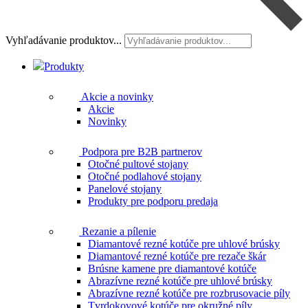
Vyhľadávanie produktov...
Produkty
Akcie a novinky
Akcie
Novinky
Podpora pre B2B partnerov
Otočné pultové stojany
Otočné podlahové stojany
Panelové stojany
Produkty pre podporu predaja
Rezanie a pílenie
Diamantové rezné kotúče pre uhlové brúsky
Diamantové rezné kotúče pre rezače škár
Brúsne kamene pre diamantové kotúče
Abrazívne rezné kotúče pre uhlové brúsky
Abrazívne rezné kotúče pre rozbrusovacie píly
Tvrdokovové kotúče pre okružné píly