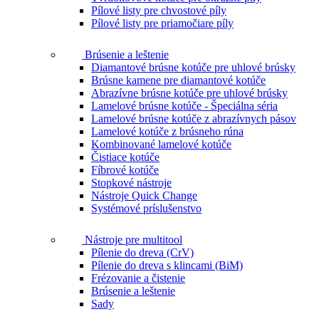
Pílové listy pre chvostové píly
Pílové listy pre priamočiare píly
Brúsenie a leštenie
Diamantové brúsne kotúče pre uhlové brúsky
Brúsne kamene pre diamantové kotúče
Abrazívne brúsne kotúče pre uhlové brúsky
Lamelové brúsne kotúče - Špeciálna séria
Lamelové brúsne kotúče z abrazívnych pásov
Lamelové kotúče z brúsneho rúna
Kombinované lamelové kotúče
Čistiace kotúče
Fíbrové kotúče
Stopkové nástroje
Nástroje Quick Change
Systémové príslušenstvo
Nástroje pre multitool
Pílenie do dreva (CrV)
Pílenie do dreva s klincami (BiM)
Frézovanie a čistenie
Brúsenie a leštenie
Sady