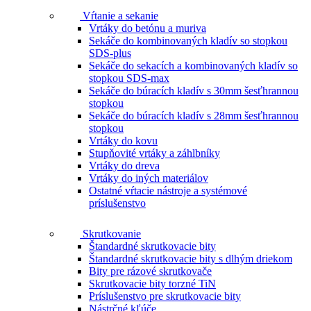
Vŕtanie a sekanie
Vrtáky do betónu a muriva
Sekáče do kombinovaných kladív so stopkou
SDS-plus
Sekáče do sekacích a kombinovaných kladív so
stopkou SDS-max
Sekáče do búracích kladív s 30mm šesťhrannou
stopkou
Sekáče do búracích kladív s 28mm šesťhrannou
stopkou
Vrtáky do kovu
Stupňovité vrtáky a záhlbníky
Vrtáky do dreva
Vrtáky do iných materiálov
Ostatné vŕtacie nástroje a systémové
príslušenstvo
Skrutkovanie
Štandardné skrutkovacie bity
Štandardné skrutkovacie bity s dlhým driekom
Bity pre rázové skrutkovače
Skrutkovacie bity torzné TiN
Príslušenstvo pre skrutkovacie bity
Nástrčné kľúče