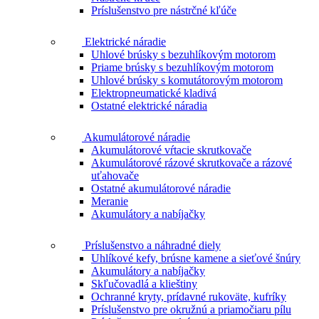
Príslušenstvo pre nástrčné kľúče
Elektrické náradie
Uhlové brúsky s bezuhlíkovým motorom
Priame brúsky s bezuhlíkovým motorom
Uhlové brúsky s komutátorovým motorom
Elektropneumatické kladivá
Ostatné elektrické náradia
Akumulátorové náradie
Akumulátorové vŕtacie skrutkovače
Akumulátorové rázové skrutkovače a rázové
uťahovače
Ostatné akumulátorové náradie
Meranie
Akumulátory a nabíjačky
Príslušenstvo a náhradné diely
Uhlíkové kefy, brúsne kamene a sieťové šnúry
Akumulátory a nabíjačky
Skľučovadlá a klieštiny
Ochranné kryty, prídavné rukoväte, kufríky
Príslušenstvo pre okružnú a priamočiaru pílu