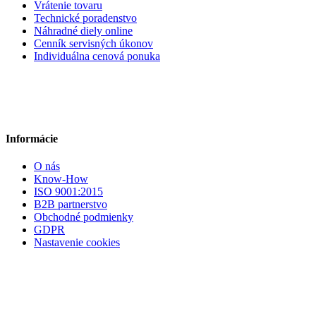
Vrátenie tovaru
Technické poradenstvo
Náhradné diely online
Cenník servisných úkonov
Individuálna cenová ponuka
Informácie
O nás
Know-How
ISO 9001:2015
B2B partnerstvo
Obchodné podmienky
GDPR
Nastavenie cookies