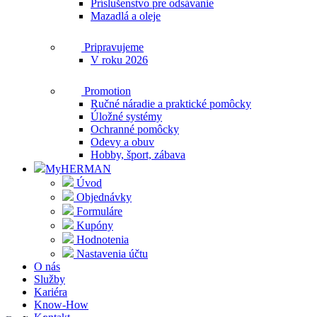
Príslušenstvo pre odsávanie
Mazadlá a oleje
Pripravujeme
V roku 2026
Promotion
Ručné náradie a praktické pomôcky
Úložné systémy
Ochranné pomôcky
Odevy a obuv
Hobby, šport, zábava
MyHERMAN
Úvod
Objednávky
Formuláre
Kupóny
Hodnotenia
Nastavenia účtu
O nás
Služby
Kariéra
Know-How