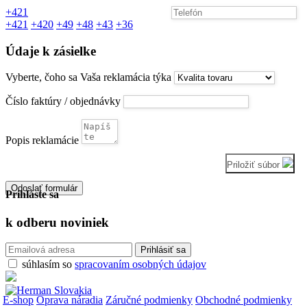
+421
+421
+420
+49
+48
+43
+36
Údaje k zásielke
Vyberte, čoho sa Vaša reklamácia týka
Číslo faktúry / objednávky
Popis reklamácie
Priložiť súbor
Odoslať formulár
Prihláste sa
k odberu
noviniek
súhlasím so
spracovaním osobných údajov
E-shop
Oprava náradia
Záručné podmienky
Obchodné podmienky