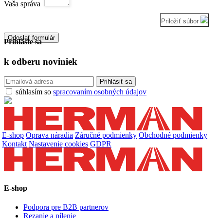
Vaša správa
Priložiť súbor
Odoslať formulár
Prihláste sa
k odberu
noviniek
súhlasím so
spracovaním osobných údajov
E-shop
Oprava náradia
Záručné podmienky
Obchodné podmienky
Kontakt
Nastavenie cookies
GDPR
E-shop
Podpora pre B2B partnerov
Rezanie a pílenie