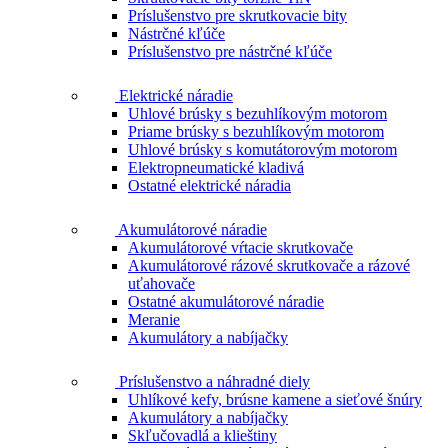
Príslušenstvo pre skrutkovacie bity
Nástrčné kľúče
Príslušenstvo pre nástrčné kľúče
Elektrické náradie
Uhlové brúsky s bezuhlíkovým motorom
Priame brúsky s bezuhlíkovým motorom
Uhlové brúsky s komutátorovým motorom
Elektropneumatické kladivá
Ostatné elektrické náradia
Akumulátorové náradie
Akumulátorové vŕtacie skrutkovače
Akumulátorové rázové skrutkovače a rázové
uťahovače
Ostatné akumulátorové náradie
Meranie
Akumulátory a nabíjačky
Príslušenstvo a náhradné diely
Uhlíkové kefy, brúsne kamene a sieťové šnúry
Akumulátory a nabíjačky
Skľučovadlá a klieštiny