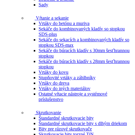
Sady
Vŕtanie a sekanie
Vrtáky do betónu a muriva
Sekáče do kombinovaných kladív so stopkou
SDS-plus
Sekáče do sekacích a kombinovaných kladív so
stopkou SDS-max
Sekáče do búracích kladív s 30mm šesťhrannou
stopkou
Sekáče do búracích kladív s 28mm šesťhrannou
stopkou
Vrtáky do kovu
Stupňovité vrtáky a záhlbníky
Vrtáky do dreva
Vrtáky do iných materiálov
Ostatné vŕtacie nástroje a systémové
príslušenstvo
Skrutkovanie
Štandardné skrutkovacie bity
Štandardné skrutkovacie bity s dlhým driekom
Bity pre rázové skrutkovače
Skrutkovacie bity torzné TiN