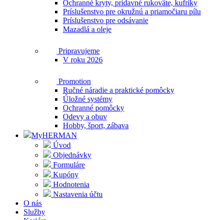
Ochranné kryty, prídavné rukoväte, kufríky
Príslušenstvo pre okružnú a priamočiaru pílu
Príslušenstvo pre odsávanie
Mazadlá a oleje
Pripravujeme
V roku 2026
Promotion
Ručné náradie a praktické pomôcky
Úložné systémy
Ochranné pomôcky
Odevy a obuv
Hobby, šport, zábava
MyHERMAN
Úvod
Objednávky
Formuláre
Kupóny
Hodnotenia
Nastavenia účtu
O nás
Služby