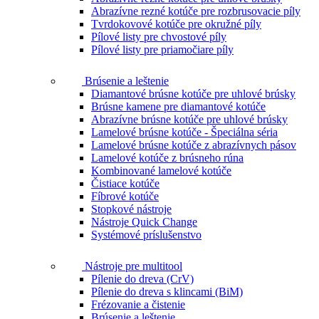
Abrazívne rezné kotúče pre rozbrusovacie píly
Tvrdokovové kotúče pre okružné píly
Pílové listy pre chvostové píly
Pílové listy pre priamočiare píly
Brúsenie a leštenie
Diamantové brúsne kotúče pre uhlové brúsky
Brúsne kamene pre diamantové kotúče
Abrazívne brúsne kotúče pre uhlové brúsky
Lamelové brúsne kotúče - Špeciálna séria
Lamelové brúsne kotúče z abrazívnych pásov
Lamelové kotúče z brúsneho rúna
Kombinované lamelové kotúče
Čistiace kotúče
Fíbrové kotúče
Stopkové nástroje
Nástroje Quick Change
Systémové príslušenstvo
Nástroje pre multitool
Pílenie do dreva (CrV)
Pílenie do dreva s klincami (BiM)
Frézovanie a čistenie
Brúsenie a leštenie