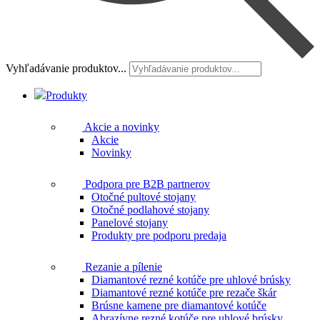
Vyhľadávanie produktov...
Produkty
Akcie a novinky
Akcie
Novinky
Podpora pre B2B partnerov
Otočné pultové stojany
Otočné podlahové stojany
Panelové stojany
Produkty pre podporu predaja
Rezanie a pílenie
Diamantové rezné kotúče pre uhlové brúsky
Diamantové rezné kotúče pre rezače škár
Brúsne kamene pre diamantové kotúče
Abrazívne rezné kotúče pre uhlové brúsky