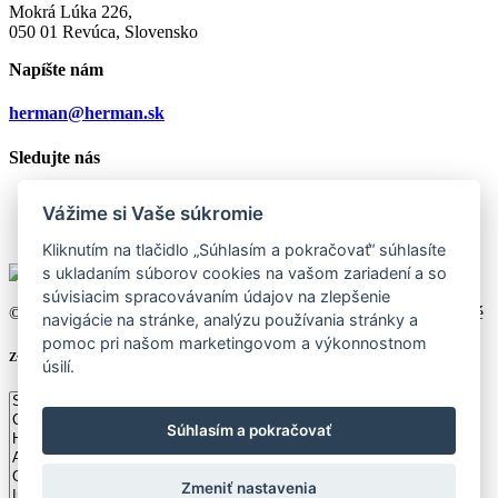
Mokrá Lúka 226,
050 01 Revúca, Slovensko
Napíšte nám
herman@herman.sk
Sledujte nás
Vážime si Vaše súkromie
Kliknutím na tlačidlo „Súhlasím a pokračovať“ súhlasíte
s ukladaním súborov cookies na vašom zariadení a so
súvisiacim spracovávaním údajov na zlepšenie
© 2026 Herman Slovakia Production s.r.o., všetky práva vyhradené
navigácie na stránke, analýzu používania stránky a
pomoc pri našom marketingovom a výkonnostnom
Zvoľte si Vašu krajinu
úsilí.
Súhlasím a pokračovať
Zmeniť nastavenia