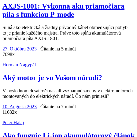
AXJS-1801: Výkonná aku priamočiara
píla s funkciou P-mode
Silná ako elektrická a žiadny prívodný kábel obmedzujúci pohyb –
to je prianie každého majstra. Práve toto spĺňa akumulátorová
priamočiara píla AXJS-1801.
27. Októbra 2023
Čítanie na 5 minút
7698x
Herman Nagypál
Aký motor je vo Vašom náradí?
V poslednom desaťročí nastali významné zmeny v elektromotoroch
montovaných do elektrických náradí. Čo nám priniesli?
10. Augusta 2023
Čítanie na 7 minút
11632x
Peter Halaj
Ako funguje Li-ion akumulátorový článok