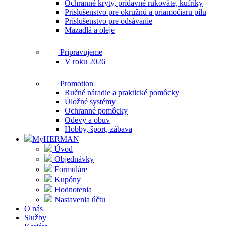
Ochranné kryty, prídavné rukoväte, kufríky
Príslušenstvo pre okružnú a priamočiaru pílu
Príslušenstvo pre odsávanie
Mazadlá a oleje
Pripravujeme
V roku 2026
Promotion
Ručné náradie a praktické pomôcky
Úložné systémy
Ochranné pomôcky
Odevy a obuv
Hobby, šport, zábava
MyHERMAN
Úvod
Objednávky
Formuláre
Kupóny
Hodnotenia
Nastavenia účtu
O nás
Služby