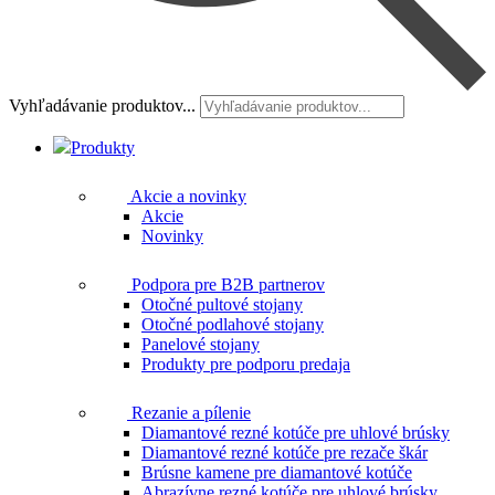
Vyhľadávanie produktov...
Produkty
Akcie a novinky
Akcie
Novinky
Podpora pre B2B partnerov
Otočné pultové stojany
Otočné podlahové stojany
Panelové stojany
Produkty pre podporu predaja
Rezanie a pílenie
Diamantové rezné kotúče pre uhlové brúsky
Diamantové rezné kotúče pre rezače škár
Brúsne kamene pre diamantové kotúče
Abrazívne rezné kotúče pre uhlové brúsky