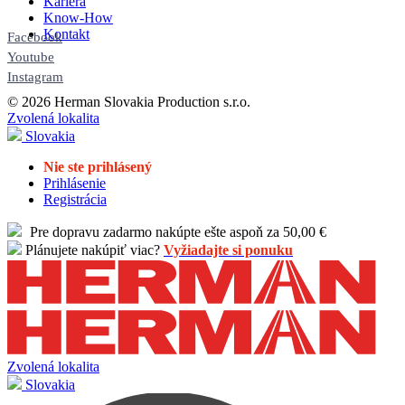
Kariéra
Know-How
Kontakt
Facebook
Youtube
Instagram
© 2026 Herman Slovakia Production s.r.o.
Zvolená lokalita
Slovakia
Nie ste prihlásený
Prihlásenie
Registrácia
Pre dopravu zadarmo nakúpte ešte aspoň za 50,00 €
Plánujete nakúpiť viac?
Vyžiadajte si ponuku
Zvolená lokalita
Slovakia