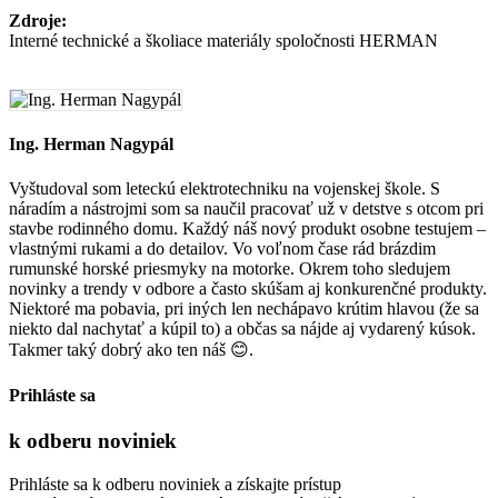
Zdroje:
Interné technické a školiace materiály spoločnosti HERMAN
Ing. Herman Nagypál
Vyštudoval som leteckú elektrotechniku na vojenskej škole. S
náradím a nástrojmi som sa naučil pracovať už v detstve s otcom pri
stavbe rodinného domu. Každý náš nový produkt osobne testujem –
vlastnými rukami a do detailov. Vo voľnom čase rád brázdim
rumunské horské priesmyky na motorke. Okrem toho sledujem
novinky a trendy v odbore a často skúšam aj konkurenčné produkty.
Niektoré ma pobavia, pri iných len nechápavo krútim hlavou (že sa
niekto dal nachytať a kúpil to) a občas sa nájde aj vydarený kúsok.
Takmer taký dobrý ako ten náš 😊.
Prihláste sa
k odberu
noviniek
Prihláste sa k odberu noviniek a získajte prístup