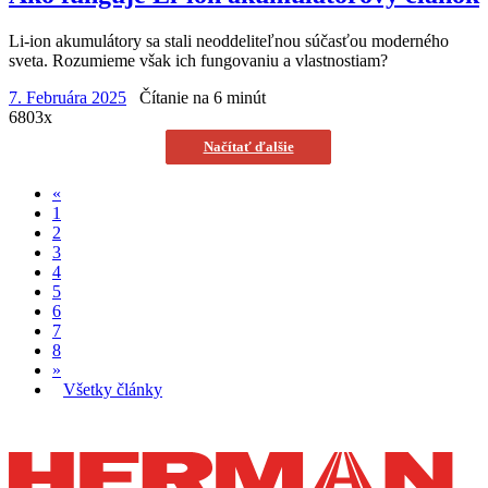
Li-ion akumulátory sa stali neoddeliteľnou súčasťou moderného
sveta. Rozumieme však ich fungovaniu a vlastnostiam?
7. Februára 2025
Čítanie na 6 minút
6803x
Načítať ďalšie
«
1
2
3
4
5
6
7
8
»
Všetky články