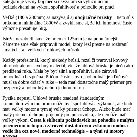
kategórii je večný boj medzi navzájom sa vylučujúcimi
požiadavkami na výkon, spoľahlivosť a pohodlie pri práci.
Veľké (180 a 230mm) sa nazývajú aj
obojručné brúsky
– tieto sú s
príkonom minimálne 1800W a zvykli sme si, že ich hmotnosť často
výrazne presahuje 5kg.
Isteže, nezabudli sme, že priemer 125mm je najpopulárnejší.
Zámerne sme však pripravili model, ktorý leží presne na rozhraní
„malých“ a „veľkých“ uhlových brúsok.
Každý profesionál, ktorý niekedy brúsil, rezal či tvaroval kovový
obrobok alebo stavebný materiál, vie, že uhlová brúska je niečo ako
predĺžená ruka. Mala by byť silná a spoľahlivá, ale zároveň
pohodlná a bezpečná. Pričom často slovo „pohodlná“ je kľúčové –
musí sa dobre držať v ruke – teda mať dostatočne malý priemer pre
bezpečný a pohodlný úchop jednou rukou.
Fyzika nepustí. Uhlová brúska osadená štandardným
komutátorovým motorom môže byť spoľahlivá a výkonná, ale bude
mať veľký motor a tým aj veľký priemer úchopu. Alebo bude mať
malý priemer úchopu, príjemný pre pracovníka, ale nemôže mať
veľký výkon.
Cesta k skĺbeniu požiadaviek na pohodlie s malým
priemerom úchopu a zároveň dostatočným výkonom motora
vedie iba cez nové, moderné technológie – a tými sú motory
PMSM
.