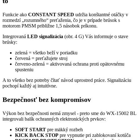
to
Funkcie ako
CONSTANT SPEED
udržia konštantné otáčky v
rozmedzí „rozumného“ preťaženia, čo je v prípade brúsok s
motorom PMSM približne 1,5 násobok príkonu.
Integrovaná
LED signalizácia
(obr. 4 G) Vás informuje o stave
brúsky:
zelená = všetko beží v poriadku
červená = preťažujete stroj
červeno-zelená = aktivovaná ochrana proti opätovnému
spusteniu
A to všetko bez potreby čítať návod uprostred práce. Signalizáciu
pochopí každý aj intuitívne.
Bezpečnosť bez kompromisov
Výkon bez bezpečnosti nemá zmysel - preto sme do WX-15002 BL
integrovali balík ochranných elektronických prvkov:
SOFT START
pre mäkký rozbeh
KICK BACK STOP
pre vypnutie pri zablokovaní kotúča