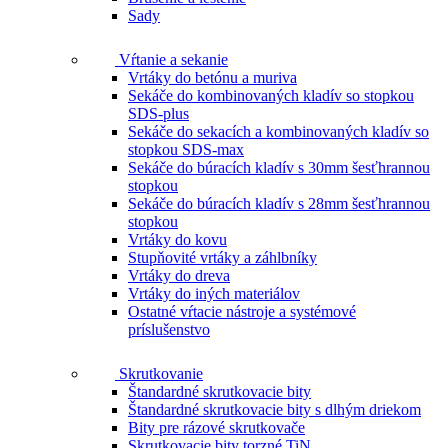
Sady
Vŕtanie a sekanie
Vrtáky do betónu a muriva
Sekáče do kombinovaných kladív so stopkou
SDS-plus
Sekáče do sekacích a kombinovaných kladív so
stopkou SDS-max
Sekáče do búracích kladív s 30mm šesťhrannou
stopkou
Sekáče do búracích kladív s 28mm šesťhrannou
stopkou
Vrtáky do kovu
Stupňovité vrtáky a záhlbníky
Vrtáky do dreva
Vrtáky do iných materiálov
Ostatné vŕtacie nástroje a systémové
príslušenstvo
Skrutkovanie
Štandardné skrutkovacie bity
Štandardné skrutkovacie bity s dlhým driekom
Bity pre rázové skrutkovače
Skrutkovacie bity torzné TiN