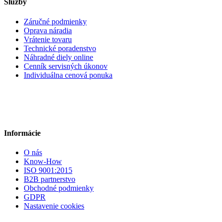
Služby
Záručné podmienky
Oprava náradia
Vrátenie tovaru
Technické poradenstvo
Náhradné diely online
Cenník servisných úkonov
Individuálna cenová ponuka
Informácie
O nás
Know-How
ISO 9001:2015
B2B partnerstvo
Obchodné podmienky
GDPR
Nastavenie cookies