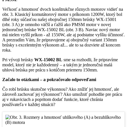
Veľkosť a hmotnosť dvoch konštrukčne rôznych motorov vidieť na
obr. 3. Klasický komutátorový motor s príkonom 1200W, ktorý bol
dlhé roky súčasťou našej obojručnej 150mm brúsky WX-15001
(obr. 3 A) je omnoho väčší a ťažší ako PMSM motor v novej
jednoručnej brúske WX-15002 BL (obr. 3 B). Naviac nový motor
má nielen vyšší príkon - až 1550W, ale aj podstatne vyššiu účinnosť.
A prezradím Vám, že pripravujeme aj obojručný variant 150mm
brúsky s excelentným výkonom až... ale to sa dozviete až koncom
roka.
Pri vývoji brúsky
WX-15002 BL
sme sa rozhodli, že pripravíme
model, ktorý nie je každodenný – a takým je jednoručná malá
uhlová brúska pre prácu s kotúčom priemeru 150mm.
Začalo to otázkami – a pokračovalo odpoveďami
Čo robí brúsku skutočne výkonnou? Ako znížiť jej hmotnosť, ale
zároveň zachovať jej výkonnosť? Ako umožniť pohodlie pre prácu
aj v rukaviciach a popritom dodať funkcie, ktoré chránia
používateľa v každej situácii?