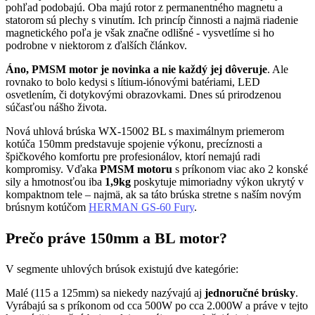
pohľad podobajú. Oba majú rotor z permanentného magnetu a
statorom sú plechy s vinutím. Ich princíp činnosti a najmä riadenie
magnetického poľa je však značne odlišné - vysvetlíme si ho
podrobne v niektorom z ďalších článkov.
Áno, PMSM motor je novinka a nie každý jej dôveruje
. Ale
rovnako to bolo kedysi s lítium-iónovými batériami, LED
osvetlením, či dotykovými obrazovkami. Dnes sú prirodzenou
súčasťou nášho života.
Nová uhlová brúska WX-15002 BL s maximálnym priemerom
kotúča 150mm predstavuje spojenie výkonu, precíznosti a
špičkového komfortu pre profesionálov, ktorí nemajú radi
kompromisy. Vďaka
PMSM motoru
s príkonom viac ako 2 konské
sily a hmotnosťou iba
1,9kg
poskytuje mimoriadny výkon ukrytý v
kompaktnom tele – najmä, ak sa táto brúska stretne s naším novým
brúsnym kotúčom
HERMAN GS-60 Fury
.
Prečo práve 150mm a BL motor?
V segmente uhlových brúsok existujú dve kategórie:
Malé (115 a 125mm) sa niekedy nazývajú aj
jednoručné brúsky
.
Vyrábajú sa s príkonom od cca 500W po cca 2.000W a práve v tejto