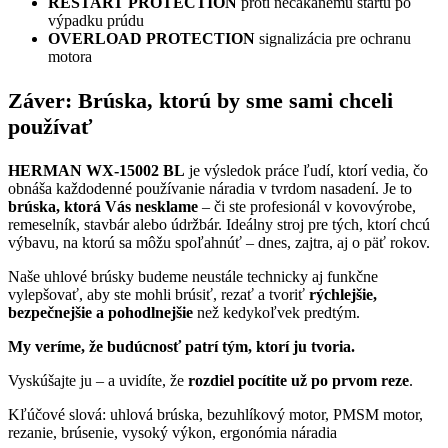
RESTART PROTECTION
proti nečakanému štartu po
výpadku prúdu
OVERLOAD PROTECTION
signalizácia pre ochranu
motora
Záver: Brúska, ktorú by sme sami chceli
používať
HERMAN WX-15002 BL
je výsledok práce ľudí, ktorí vedia, čo
obnáša každodenné používanie náradia v tvrdom nasadení. Je to
brúska, ktorá Vás nesklame
– či ste profesionál v kovovýrobe,
remeselník, stavbár alebo údržbár. Ideálny stroj pre tých, ktorí chcú
výbavu, na ktorú sa môžu spoľahnúť – dnes, zajtra, aj o päť rokov.
Naše uhlové brúsky budeme neustále technicky aj funkčne
vylepšovať, aby ste mohli brúsiť, rezať a tvoriť
rýchlejšie,
bezpečnejšie a pohodlnejšie
než kedykoľvek predtým.
My veríme, že budúcnosť patrí tým, ktorí ju tvoria.
Vyskúšajte ju – a uvidíte, že
rozdiel pocítite už po prvom reze
.
Kľúčové slová: uhlová brúska, bezuhlíkový motor, PMSM motor,
rezanie, brúsenie, vysoký výkon, ergonómia náradia