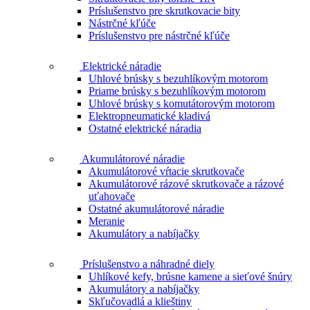
Príslušenstvo pre skrutkovacie bity
Nástrčné kľúče
Príslušenstvo pre nástrčné kľúče
Elektrické náradie
Uhlové brúsky s bezuhlíkovým motorom
Priame brúsky s bezuhlíkovým motorom
Uhlové brúsky s komutátorovým motorom
Elektropneumatické kladivá
Ostatné elektrické náradia
Akumulátorové náradie
Akumulátorové vŕtacie skrutkovače
Akumulátorové rázové skrutkovače a rázové
uťahovače
Ostatné akumulátorové náradie
Meranie
Akumulátory a nabíjačky
Príslušenstvo a náhradné diely
Uhlíkové kefy, brúsne kamene a sieťové šnúry
Akumulátory a nabíjačky
Skľučovadlá a klieštiny