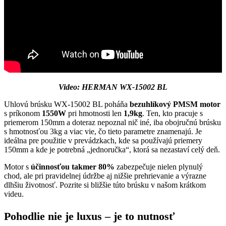
Video: HERMAN WX-15002 BL
Uhlovú brúsku WX-15002 BL poháňa
bezuhlíkový PMSM motor
s príkonom
1550W
pri hmotnosti len
1,9kg
. Ten, kto pracuje s
priemerom 150mm a doteraz nepoznal nič iné, iba obojručnú brúsku
s hmotnosťou 3kg a viac vie, čo tieto parametre znamenajú. Je
ideálna pre použitie v prevádzkach, kde sa používajú priemery
150mm a kde je potrebná „jednoručka“, ktorá sa nezastaví celý deň.
Motor s
účinnosťou takmer 80%
zabezpečuje nielen plynulý
chod, ale pri pravidelnej údržbe aj nižšie prehrievanie a výrazne
dlhšiu životnosť. Pozrite si bližšie túto brúsku v našom krátkom
videu.
Pohodlie nie je luxus – je to nutnosť