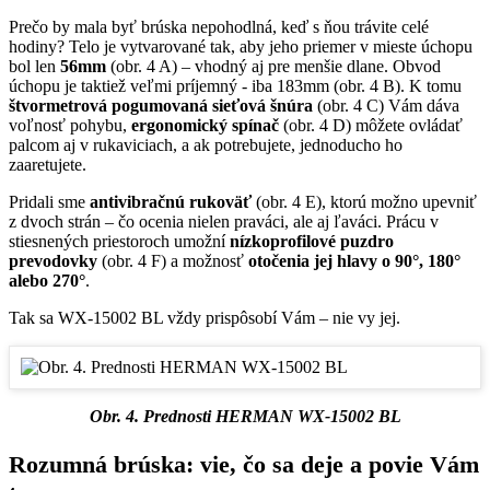
Prečo by mala byť brúska nepohodlná, keď s ňou trávite celé
hodiny? Telo je vytvarované tak, aby jeho priemer v mieste úchopu
bol len
56mm
(obr. 4 A) – vhodný aj pre menšie dlane. Obvod
úchopu je taktiež veľmi príjemný - iba 183mm (obr. 4 B). K tomu
štvormetrová pogumovaná sieťová šnúra
(obr. 4 C) Vám dáva
voľnosť pohybu,
ergonomický spínač
(obr. 4 D) môžete ovládať
palcom aj v rukaviciach, a ak potrebujete, jednoducho ho
zaaretujete.
Pridali sme
antivibračnú rukoväť
(obr. 4 E), ktorú možno upevniť
z dvoch strán – čo ocenia nielen praváci, ale aj ľaváci. Prácu v
stiesnených priestoroch umožní
nízkoprofilové puzdro
prevodovky
(obr. 4 F) a možnosť
otočenia jej hlavy o 90°, 180°
alebo 270°
.
Tak sa WX-15002 BL vždy prispôsobí Vám – nie vy jej.
Obr. 4. Prednosti HERMAN WX-15002 BL
Rozumná brúska: vie, čo sa deje a povie Vám