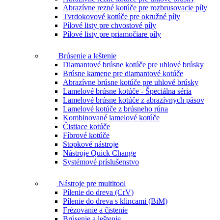
Abrazívne rezné kotúče pre rozbrusovacie píly
Tvrdokovové kotúče pre okružné píly
Pílové listy pre chvostové píly
Pílové listy pre priamočiare píly
Brúsenie a leštenie
Diamantové brúsne kotúče pre uhlové brúsky
Brúsne kamene pre diamantové kotúče
Abrazívne brúsne kotúče pre uhlové brúsky
Lamelové brúsne kotúče - Špeciálna séria
Lamelové brúsne kotúče z abrazívnych pásov
Lamelové kotúče z brúsneho rúna
Kombinované lamelové kotúče
Čistiace kotúče
Fíbrové kotúče
Stopkové nástroje
Nástroje Quick Change
Systémové príslušenstvo
Nástroje pre multitool
Pílenie do dreva (CrV)
Pílenie do dreva s klincami (BiM)
Frézovanie a čistenie
Brúsenie a leštenie