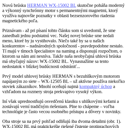
Novú brúsku
HERMAN WX-15002 BL
skutočne poháňa moderný
a výkonný synchrónny motor s permanentnými magnetmi, ktorý
využíva najnovšie poznatky v oblasti bezsenzorového riadenia
magnetického poľa.
Priznávam - až pri písaní tohto článku som si uvedomil, že sme
zanedbali jednu podstatnú vec. Našej novej brúske sme nedali
meno, ktoré by ju vystihovalo. Niečo také by sa u našich
konkurentov – nadnárodných spoločností - pravdepodobne nestalo.
Tí majú v tímoch špecialistov na naming a disponujú rozpočtom, o
ktorom sa nám ani nesníva. Takže naša neobyčajná uhlová brúska
má obyčajný názov: WX-15002 BL. Vynasnažíme sa tento
nedostatok v blízkej budúcnosti odstrániť...
Prvý model uhlovej brúsky HERMAN s bezuhlíkovým motorom
napájaným zo siete – WX-12505 BL – už aktívne používa niekoľko
stoviek zákazníkov. Mnohí oceňujú najmä
kompaktný úchop
a
vzhľadom na rozmery stroja prekvapivo vysoký výkon.
Iní však uprednostňujú osvedčenú klasiku s uhlíkovými kefami a
zostávajú verní tradičným riešeniam. Plne to chápeme – voľba
technológie je často vecou osobného prístupu a dôvery v novinky.
Oba stroje sa na prvý pohľad odlišujú iba dvoma detailmi (obr. 1).
WX-15002 BL má praktickejšie riešené čistenie protiprachových