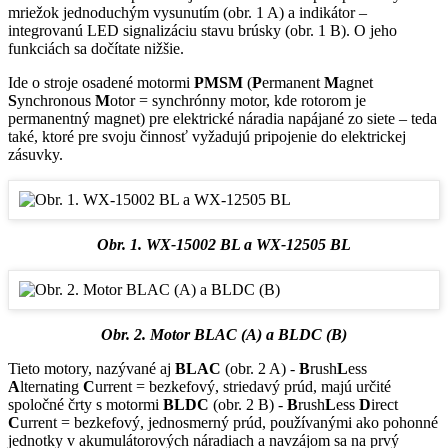
mriežok jednoduchým vysunutím (obr. 1 A) a indikátor –
integrovanú LED signalizáciu stavu brúsky (obr. 1 B). O jeho
funkciách sa dočítate nižšie.
Ide o stroje osadené motormi
PMSM
(
P
ermanent
M
agnet
S
ynchronous
M
otor = synchrónny motor, kde rotorom je
permanentný magnet) pre elektrické náradia napájané zo siete – teda
také, ktoré pre svoju činnosť vyžadujú pripojenie do elektrickej
zásuvky.
Obr. 1. WX-15002 BL a WX-12505 BL
Obr. 2. Motor BLAC (A) a BLDC (B)
Tieto motory, nazývané aj
BLAC
(obr. 2 A) -
B
rush
L
ess
A
lternating
C
urrent = bezkefový, striedavý prúd, majú určité
spoločné črty s motormi
BLDC
(obr. 2 B) -
B
rush
L
ess
D
irect
C
urrent = bezkefový, jednosmerný prúd, používanými ako pohonné
jednotky v akumulátorových náradiach a navzájom sa na prvý