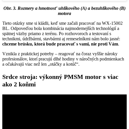
Obr. 3. Rozmery a hmotnosť uhlíkového (A) a bezuhlíkového (B)
motora
Tieto otázky sme si kládli, keď sme začali pracovať na WX-15002
BL. Odpoveďou bola kombinácia najmodernejších technológií a
spätnej väzby priamo z terénu. Po rozhovoroch a testovaní s
technikmi, údržbármi, stavbármi aj remeselníkmi nám bolo jasné:
chceme brúsku, ktorá bude pracovať s vami, nie proti Vám
.
Vznikla z praktickej potreby – reagovať na čoraz vyššie nároky
profesionálov, ktorí pracujú dlhé hodiny v náročných podmienkach
a očakávajú viac než len „otáčky a kotúč“.
Srdce stroja: výkonný PMSM motor s viac
ako 2 koňmi