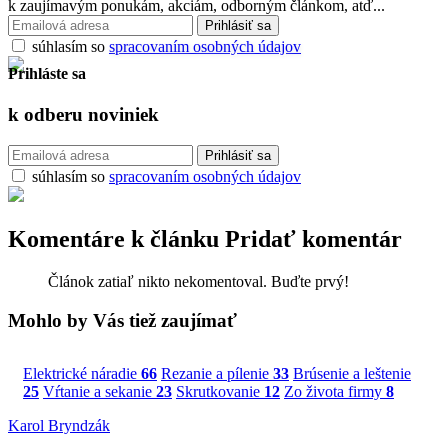
k zaujímavým ponukám, akciám, odborným článkom, atď...
súhlasím so
spracovaním osobných údajov
Prihláste sa
k odberu
noviniek
súhlasím so
spracovaním osobných údajov
Komentáre k článku
Pridať komentár
Článok zatiaľ nikto nekomentoval. Buďte prvý!
Mohlo by Vás tiež zaujímať
Elektrické náradie
66
Rezanie a pílenie
33
Brúsenie a leštenie
25
Vŕtanie a sekanie
23
Skrutkovanie
12
Zo života firmy
8
Karol Bryndzák