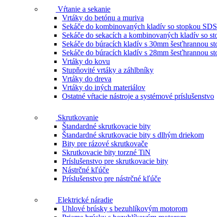
Vŕtanie a sekanie
Vrtáky do betónu a muriva
Sekáče do kombinovaných kladív so stopkou SDS
Sekáče do sekacích a kombinovaných kladív so 
Sekáče do búracích kladív s 30mm šesťhrannou s
Sekáče do búracích kladív s 28mm šesťhrannou s
Vrtáky do kovu
Stupňovité vrtáky a záhlbníky
Vrtáky do dreva
Vrtáky do iných materiálov
Ostatné vŕtacie nástroje a systémové príslušenstvo
Skrutkovanie
Štandardné skrutkovacie bity
Štandardné skrutkovacie bity s dlhým driekom
Bity pre rázové skrutkovače
Skrutkovacie bity torzné TiN
Príslušenstvo pre skrutkovacie bity
Nástrčné kľúče
Príslušenstvo pre nástrčné kľúče
Elektrické náradie
Uhlové brúsky s bezuhlíkovým motorom