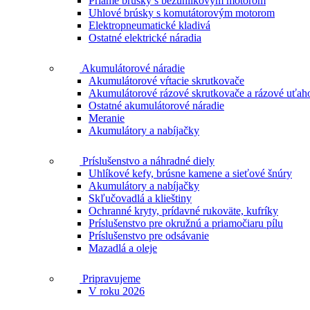
Priame brúsky s bezuhlíkovým motorom
Uhlové brúsky s komutátorovým motorom
Elektropneumatické kladivá
Ostatné elektrické náradia
Akumulátorové náradie
Akumulátorové vŕtacie skrutkovače
Akumulátorové rázové skrutkovače a rázové uťah
Ostatné akumulátorové náradie
Meranie
Akumulátory a nabíjačky
Príslušenstvo a náhradné diely
Uhlíkové kefy, brúsne kamene a sieťové šnúry
Akumulátory a nabíjačky
Skľučovadlá a klieštiny
Ochranné kryty, prídavné rukoväte, kufríky
Príslušenstvo pre okružnú a priamočiaru pílu
Príslušenstvo pre odsávanie
Mazadlá a oleje
Pripravujeme
V roku 2026