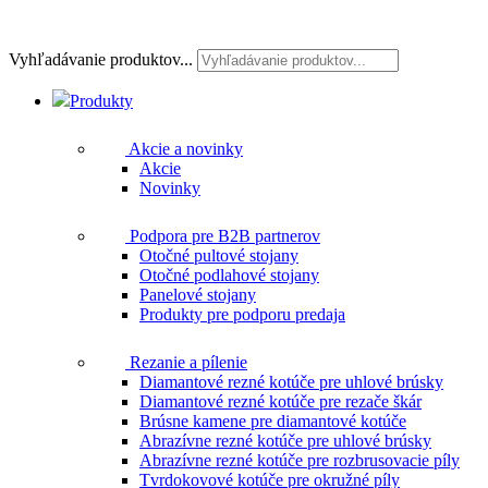
Vyhľadávanie produktov...
Produkty
Akcie a novinky
Akcie
Novinky
Podpora pre B2B partnerov
Otočné pultové stojany
Otočné podlahové stojany
Panelové stojany
Produkty pre podporu predaja
Rezanie a pílenie
Diamantové rezné kotúče pre uhlové brúsky
Diamantové rezné kotúče pre rezače škár
Brúsne kamene pre diamantové kotúče
Abrazívne rezné kotúče pre uhlové brúsky
Abrazívne rezné kotúče pre rozbrusovacie píly
Tvrdokovové kotúče pre okružné píly