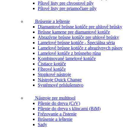
Pílové listy pre chvostové píly
Pílové listy pre priamočiare píly
Brúsenie a leštenie
Diamantové brúsne kotúče pre uhlové brúsky
Brúsne kamene pre diamantové kotúče
Abrazívne brúsne kotúče pre uhlové brúsky
Lamelové brúsne kotúče - Špeciálna séria
Lamelové brúsne kotúče z abrazívnych pásov
Lamelové kotúče z brúsneho rúna
Kombinované lamelové kotúče
Čistiace kotúče
Fíbrové kotúče
Stopkové nástroje
Nástroje Quick Change
Systémové príslušenstvo
Nástroje pre multitool
Pílenie do dreva (CrV)
Pílenie do dreva s klincami (BiM)
Frézovanie a čistenie
Brúsenie a leštenie
Sady