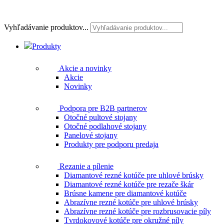
Vyhľadávanie produktov...
Produkty
Akcie a novinky
Akcie
Novinky
Podpora pre B2B partnerov
Otočné pultové stojany
Otočné podlahové stojany
Panelové stojany
Produkty pre podporu predaja
Rezanie a pílenie
Diamantové rezné kotúče pre uhlové brúsky
Diamantové rezné kotúče pre rezače škár
Brúsne kamene pre diamantové kotúče
Abrazívne rezné kotúče pre uhlové brúsky
Abrazívne rezné kotúče pre rozbrusovacie píly
Tvrdokovové kotúče pre okružné píly