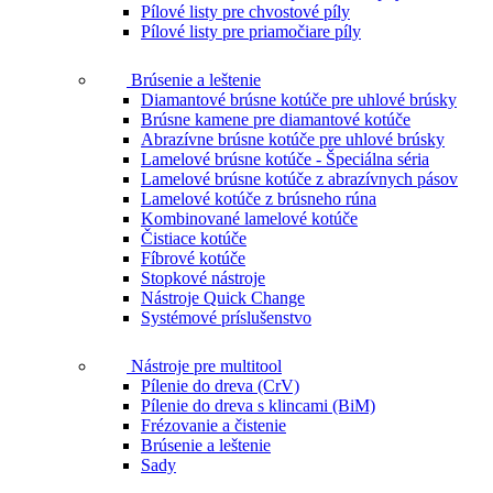
Pílové listy pre chvostové píly
Pílové listy pre priamočiare píly
Brúsenie a leštenie
Diamantové brúsne kotúče pre uhlové brúsky
Brúsne kamene pre diamantové kotúče
Abrazívne brúsne kotúče pre uhlové brúsky
Lamelové brúsne kotúče - Špeciálna séria
Lamelové brúsne kotúče z abrazívnych pásov
Lamelové kotúče z brúsneho rúna
Kombinované lamelové kotúče
Čistiace kotúče
Fíbrové kotúče
Stopkové nástroje
Nástroje Quick Change
Systémové príslušenstvo
Nástroje pre multitool
Pílenie do dreva (CrV)
Pílenie do dreva s klincami (BiM)
Frézovanie a čistenie
Brúsenie a leštenie
Sady