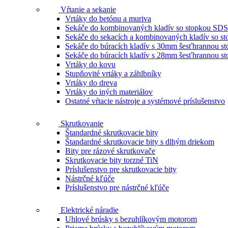
Vŕtanie a sekanie
Vrtáky do betónu a muriva
Sekáče do kombinovaných kladív so stopkou SDS
Sekáče do sekacích a kombinovaných kladív so 
Sekáče do búracích kladív s 30mm šesťhrannou s
Sekáče do búracích kladív s 28mm šesťhrannou s
Vrtáky do kovu
Stupňovité vrtáky a záhlbníky
Vrtáky do dreva
Vrtáky do iných materiálov
Ostatné vŕtacie nástroje a systémové príslušenstvo
Skrutkovanie
Štandardné skrutkovacie bity
Štandardné skrutkovacie bity s dlhým driekom
Bity pre rázové skrutkovače
Skrutkovacie bity torzné TiN
Príslušenstvo pre skrutkovacie bity
Nástrčné kľúče
Príslušenstvo pre nástrčné kľúče
Elektrické náradie
Uhlové brúsky s bezuhlíkovým motorom