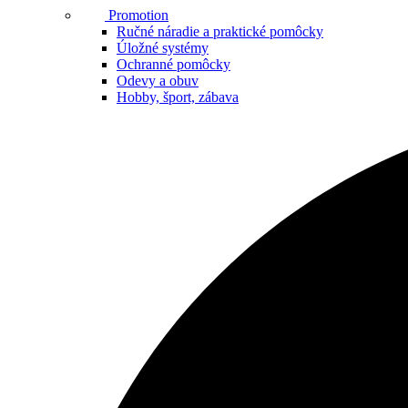
Promotion
Ručné náradie a praktické pomôcky
Úložné systémy
Ochranné pomôcky
Odevy a obuv
Hobby, šport, zábava