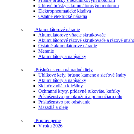
Priame brúsky s bezuhlíkovým motorom
Uhlové brúsky s komutátorovým motorom
Elektropneumatické kladivá
Ostatné elektrické náradia
Akumulátorové náradie
Akumulátorové vŕtacie skrutkovače
Akumulátorové rázové skrutkovače a rázové uťah
Ostatné akumulátorové náradie
Meranie
Akumulátory a nabíjačky
Príslušenstvo a náhradné diely
Uhlíkové kefy, brúsne kamene a sieťové šnúry
Akumulátory a nabíjačky
Skľučovadlá a klieštiny
Ochranné kryty, prídavné rukoväte, kufríky
Príslušenstvo pre okružnú a priamočiaru pílu
Príslušenstvo pre odsávanie
Mazadlá a oleje
Pripravujeme
V roku 2026