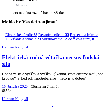
Slovakia
tieto monštrá rozbijú hádam všetko
Mohlo by Vás tiež zaujímať
Elektrické náradie
66
Rezanie a pílenie
33
Brúsenie a leštenie
25
Vŕtanie a sekanie
23
Skrutkovanie
12
Zo života firmy
8
Herman Nagypál
Elektrická ručná vŕtačka versus ľudská
sila
Honba za stále vyššími a vyššími výkonmi, ktoré chceme mať „pod
kapotou“, aj keď ich nepotrebujeme – načo je to dobré?
10. Januára 2025
Čítanie na 7 minút
6858x
Herman Nagypál