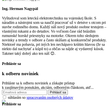
Ing. Herman Nagypál
Vyštudoval som leteckú elektrotechniku na vojenskej škole. S
náradím a nástrojmi som sa naučil pracovať už v detstve s otcom pri
stavbe rodinného domu. Každý náš nový produkt osobne testujem –
vlastnými rukami a do detailov. Vo voľnom čase rád brázdim
rumunské horské priesmyky na motorke. Okrem toho sledujem
novinky a trendy v odbore a často skúšam aj konkurenčné produkty.
Niektoré ma pobavia, pri iných len nechápavo krútim hlavou (že sa
niekto dal nachytať a kúpil to) a občas sa nájde aj vydarený kúsok.
Takmer taký dobrý ako ten náš 😊.
Prihláste sa
k odberu
noviniek
Prihláste sa k odberu noviniek a získajte prístup
k zaujímavým ponukám, akciám, odborným článkom, atď...
súhlasím so
spracovaním osobných údajov
Prihláste sa