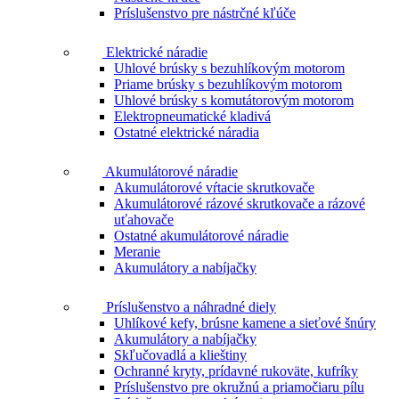
Príslušenstvo pre nástrčné kľúče
Elektrické náradie
Uhlové brúsky s bezuhlíkovým motorom
Priame brúsky s bezuhlíkovým motorom
Uhlové brúsky s komutátorovým motorom
Elektropneumatické kladivá
Ostatné elektrické náradia
Akumulátorové náradie
Akumulátorové vŕtacie skrutkovače
Akumulátorové rázové skrutkovače a rázové
uťahovače
Ostatné akumulátorové náradie
Meranie
Akumulátory a nabíjačky
Príslušenstvo a náhradné diely
Uhlíkové kefy, brúsne kamene a sieťové šnúry
Akumulátory a nabíjačky
Skľučovadlá a klieštiny
Ochranné kryty, prídavné rukoväte, kufríky
Príslušenstvo pre okružnú a priamočiaru pílu