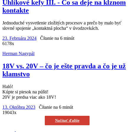
Uhlíkové kefy III. - Čo sa deje na klznom
kontakte
Jednoduché vysvetlenie zložitých procesov a prečo by malo byť
slovné spojenie „kontaktná plocha“ v úvodzovkách.
23. Februára 2024
Čítanie na 6 minút
6178x
Herman Nagypál
18V vs. 20V – čo je ešte pravda a čo je už
klamstvo
Haló!
Kúpte si piesok na púšti!
20V je predsa viac ako 18V!
13. Októbra 2023
Čítanie na 6 minút
19043x
Načítať ďalšie