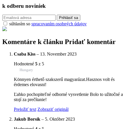
k odberu
noviniek
súhlasím so
spracovaním osobných údajov
Komentáre k článku
Pridať komentár
Csaba Kiss
–
13. November 2023
Hodnotené
5
z 5
Hungary
Könnyen érthető szakszerű magyarázat.Hasznos volt és
érdemes elovasni!
Ľahko pochopiteľné odborné vysvetlenie Bolo to užitočné a
stojí za prečítanie!
Preložiť text
Zobraziť originál
Jakub Borsík
–
5. Október 2023
Hodnotené
4
z 5