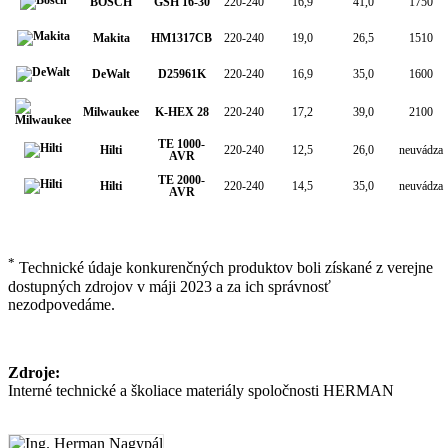
BOSCH
GSH 16-30
220-240
16,9
41,0
1750
Makita
HM1317CB
220-240
19,0
26,5
1510
DeWalt
D25961K
220-240
16,9
35,0
1600
Milwaukee
K-HEX 28
220-240
17,2
39,0
2100
TE 1000-
Hilti
220-240
12,5
26,0
neuvádza
AVR
TE 2000-
Hilti
220-240
14,5
35,0
neuvádza
AVR
*
Technické údaje konkurenčných produktov boli získané z verejne
dostupných zdrojov v máji 2023 a za ich správnosť
nezodpovedáme.
Zdroje:
Interné technické a školiace materiály spoločnosti HERMAN