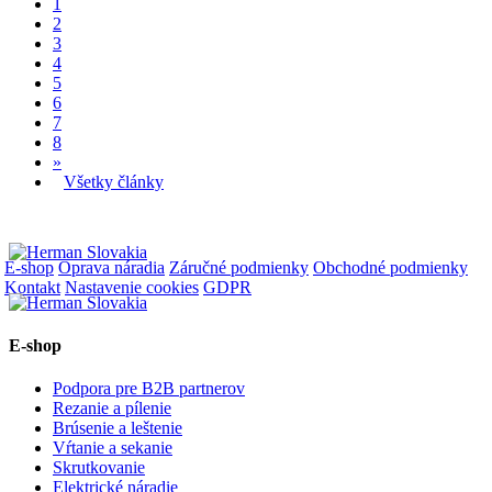
1
2
3
4
5
6
7
8
»
Všetky články
E-shop
Oprava náradia
Záručné podmienky
Obchodné podmienky
Kontakt
Nastavenie cookies
GDPR
E-shop
Podpora pre B2B partnerov
Rezanie a pílenie
Brúsenie a leštenie
Vŕtanie a sekanie
Skrutkovanie
Elektrické náradie