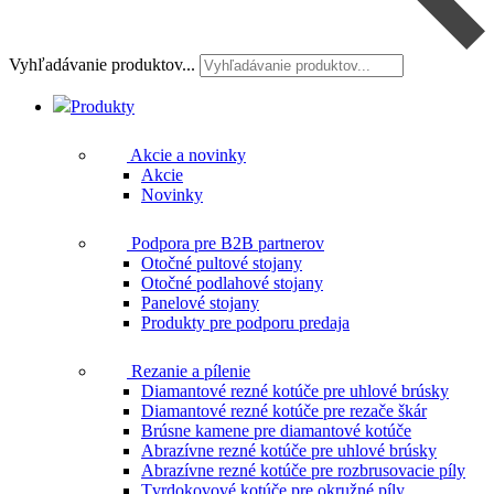
Vyhľadávanie produktov...
Produkty
Akcie a novinky
Akcie
Novinky
Podpora pre B2B partnerov
Otočné pultové stojany
Otočné podlahové stojany
Panelové stojany
Produkty pre podporu predaja
Rezanie a pílenie
Diamantové rezné kotúče pre uhlové brúsky
Diamantové rezné kotúče pre rezače škár
Brúsne kamene pre diamantové kotúče
Abrazívne rezné kotúče pre uhlové brúsky
Abrazívne rezné kotúče pre rozbrusovacie píly
Tvrdokovové kotúče pre okružné píly