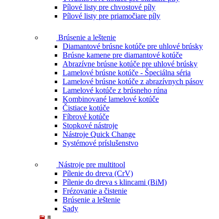
Pílové listy pre chvostové píly
Pílové listy pre priamočiare píly
Brúsenie a leštenie
Diamantové brúsne kotúče pre uhlové brúsky
Brúsne kamene pre diamantové kotúče
Abrazívne brúsne kotúče pre uhlové brúsky
Lamelové brúsne kotúče - Špeciálna séria
Lamelové brúsne kotúče z abrazívnych pásov
Lamelové kotúče z brúsneho rúna
Kombinované lamelové kotúče
Čistiace kotúče
Fíbrové kotúče
Stopkové nástroje
Nástroje Quick Change
Systémové príslušenstvo
Nástroje pre multitool
Pílenie do dreva (CrV)
Pílenie do dreva s klincami (BiM)
Frézovanie a čistenie
Brúsenie a leštenie
Sady