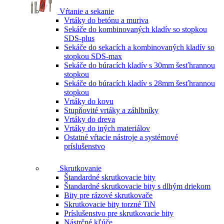
Vŕtanie a sekanie
Vrtáky do betónu a muriva
Sekáče do kombinovaných kladív so stopkou
SDS-plus
Sekáče do sekacích a kombinovaných kladív so
stopkou SDS-max
Sekáče do búracích kladív s 30mm šesťhrannou
stopkou
Sekáče do búracích kladív s 28mm šesťhrannou
stopkou
Vrtáky do kovu
Stupňovité vrtáky a záhlbníky
Vrtáky do dreva
Vrtáky do iných materiálov
Ostatné vŕtacie nástroje a systémové
príslušenstvo
Skrutkovanie
Štandardné skrutkovacie bity
Štandardné skrutkovacie bity s dlhým driekom
Bity pre rázové skrutkovače
Skrutkovacie bity torzné TiN
Príslušenstvo pre skrutkovacie bity
Nástrčné kľúče