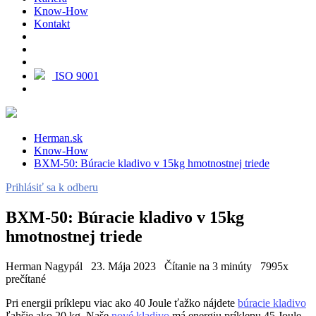
Know-How
Kontakt
ISO 9001
Herman.sk
Know-How
BXM-50: Búracie kladivo v 15kg hmotnostnej triede
Prihlásiť sa k odberu
BXM-50: Búracie kladivo v 15kg
hmotnostnej triede
Herman Nagypál
23. Mája 2023
Čítanie na 3 minúty
7995x
prečítané
Pri energii príklepu viac ako 40 Joule ťažko nájdete
búracie kladivo
ľahšie ako 20 kg. Naše
nové kladivo
má energiu príklepu 45 Joule