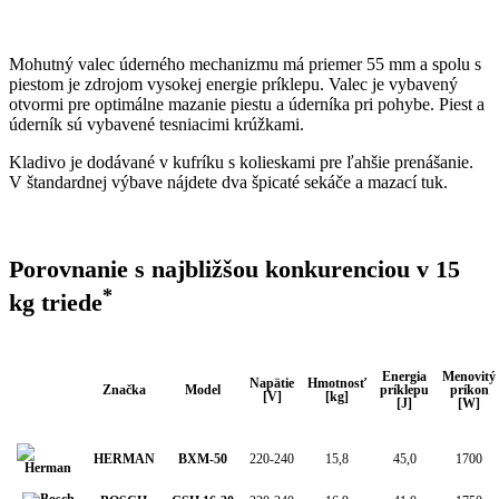
Mohutný valec úderného mechanizmu má priemer 55 mm a spolu s
piestom je zdrojom vysokej energie príklepu. Valec je vybavený
otvormi pre optimálne mazanie piestu a úderníka pri pohybe. Piest a
úderník sú vybavené tesniacimi krúžkami.
Kladivo je dodávané v kufríku s kolieskami pre ľahšie prenášanie.
V štandardnej výbave nájdete dva špicaté sekáče a mazací tuk.
Porovnanie s najbližšou konkurenciou v 15
*
kg triede
Energia
Menovitý
Napätie
Hmotnosť
Značka
Model
príklepu
príkon
[V]
[kg]
[J]
[W]
HERMAN
BXM-50
220-240
15,8
45,0
1700