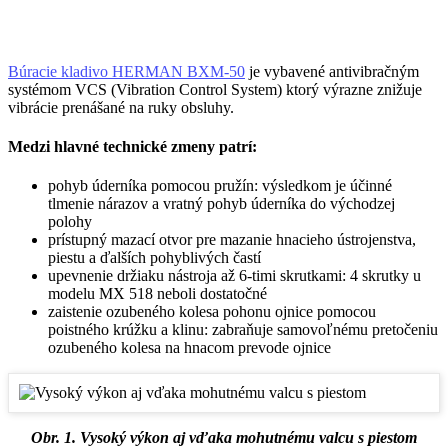
Búracie kladivo HERMAN BXM-50
je vybavené antivibračným
systémom VCS (Vibration Control System) ktorý výrazne znižuje
vibrácie prenášané na ruky obsluhy.
Medzi hlavné technické zmeny patrí:
pohyb úderníka pomocou pružín: výsledkom je účinné
tlmenie nárazov a vratný pohyb úderníka do východzej
polohy
prístupný mazací otvor pre mazanie hnacieho ústrojenstva,
piestu a ďalších pohyblivých častí
upevnenie držiaku nástroja až 6-timi skrutkami: 4 skrutky u
modelu MX 518 neboli dostatočné
zaistenie ozubeného kolesa pohonu ojnice pomocou
poistného krúžku a klinu: zabraňuje samovoľnému pretočeniu
ozubeného kolesa na hnacom prevode ojnice
Obr. 1. Vysoký výkon aj vďaka mohutnému valcu s piestom