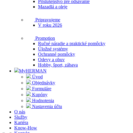
Príslušenstvo pre odsávanie
Mazadlá a oleje
Pripravujeme
V roku 2026
Promotion
Ručné náradie a praktické pomôcky
Úložné systémy
Ochranné pomôcky
Odevy a obuv
Hobby, šport, zábava
MyHERMAN
Úvod
Objednávky
Formuláre
Kupóny
Hodnotenia
Nastavenia účtu
O nás
Služby
Kariéra
Know-How