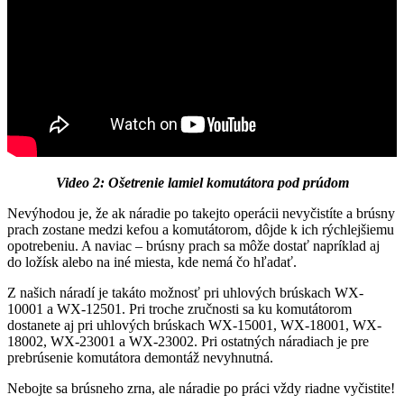
Video 2: Ošetrenie lamiel komutátora pod prúdom
Nevýhodou je, že ak náradie po takejto operácii nevyčistíte a brúsny
prach zostane medzi kefou a komutátorom, dôjde k ich rýchlejšiemu
opotrebeniu. A naviac – brúsny prach sa môže dostať napríklad aj
do ložísk alebo na iné miesta, kde nemá čo hľadať.
Z našich náradí je takáto možnosť pri uhlových brúskach WX-
10001 a WX-12501. Pri troche zručnosti sa ku komutátorom
dostanete aj pri uhlových brúskach WX-15001, WX-18001, WX-
18002, WX-23001 a WX-23002. Pri ostatných náradiach je pre
prebrúsenie komutátora demontáž nevyhnutná.
Nebojte sa brúsneho zrna, ale náradie po práci vždy riadne vyčistite!