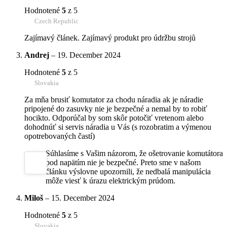
Hodnotené
5
z 5
Czech Republic
Zajímavý článek. Zajímavý produkt pro údržbu strojů
Andrej
–
19. December 2024
Hodnotené
5
z 5
Slovakia
Za mňa brusiť komutator za chodu náradia ak je náradie
pripojené do zasuvky nie je bezpečné a nemal by to robiť
hocikto. Odporúčal by som skôr potočiť vretenom alebo
dohodnúť si servis náradia u Vás (s rozobratim a výmenou
opotrebovaných častí)
Súhlasíme s Vašim názorom, že ošetrovanie komutátora
pod napätím nie je bezpečné. Preto sme v našom
článku výslovne upozornili, že nedbalá manipulácia
môže viesť k úrazu elektrickým prúdom.
Miloš
–
15. December 2024
Hodnotené
5
z 5
Slovakia