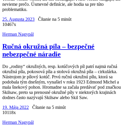
nevieme prečo. Úsmevné definície, ale hodia sa pre túto
problematiku.
25. Augusta 2023
Čítanie na 5 minút
10467x
Herman Nagypál
Ručná okružná píla – bezpečné
nebezpečné náradie
Do „rodiny“ okružných, resp. kotúčových píl patrí najmä ručná
okružná píla, pokosová píla a stolová okružná píla – cirkulárka.
Nástrojom je pílový kotúč. Prvú ručnú okružnú pílu, ktorá sa
podobala tým dnešným, vynašiel v roku 1923 Edmond Michel a
mala šnekový pohon. Hromadne sa začala predávať pod značkou
Skilsaw, preto sa prenosné okružné píly v niektorých krajinách
dodnes často nazývajú Skilsaw alebo Skil Saw.
19. Mája 2022
Čítanie na 5 minút
10118x
Herman Nagypál