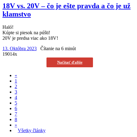
18V vs. 20V – čo je ešte pravda a čo je už
klamstvo
Haló!
Kúpte si piesok na púšti!
20V je predsa viac ako 18V!
13. Októbra 2023
Čítanie na 6 minút
19014x
Načítať ďalšie
«
1
2
3
4
5
6
7
8
»
Všetky články