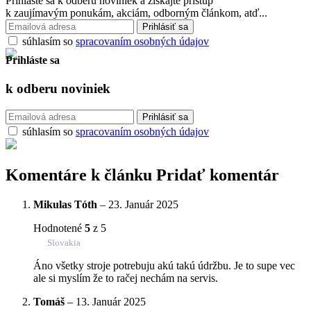
Prihláste sa k odberu noviniek a získajte prístup
k zaujímavým ponukám, akciám, odborným článkom, atď...
súhlasím so
spracovaním osobných údajov
Prihláste sa
k odberu
noviniek
súhlasím so
spracovaním osobných údajov
Komentáre k článku
Pridať komentár
Mikulas Tóth
–
23. Január 2025
Hodnotené
5
z 5
Slovakia
Áno všetky stroje potrebuju akú takú údržbu. Je to supe vec
ale si myslím že to račej nechám na servis.
Tomáš
–
13. Január 2025