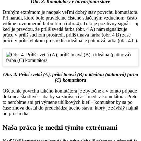
Obr. 3. Komutátory v havarijnom stave
Druhým extrémom je naopak veľmi dobrý stav povrchu komutátora.
Pri náradí, ktoré bolo pravidelne čistené stlačeným vzduchom, často
vidíme rovnomernú farbu filmu (obr. 4). Toto je pozitívny signál – aj
keď je pravdou, že príliš svetlá farba (obr. 4 A) nám signalizuje
prácu v príliš suchom prostredí, príliš tmavá farba (obr. 4 B) zase
prácu v príliš vlhkom prostredí a ideálna je patinová farba (obr. 4 C).
Obr. 4. Príliš svetlá (A), príliš tmavá (B) a ideálna (patinová) farba
(C) komutátora
Ošetrenie povrchu takého komutátora je zbytočné a v tomto prípade
dokonca škodlivé – iba by sa zbrúsila časť medi z komutátora. Preto
to nerobíme ani pri výmene uhlíkových kief – komutátor by sa po
čase znova dostal do predchádzajúceho stavu, ktorý je závislý najmä
od prostredia.
Naša práca je medzi týmito extrémami