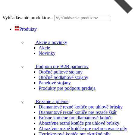
Vyhľadávanie produktov...
Produkty
Akcie a novinky
Akcie
Novinky
Podpora pre B2B partnerov
Otočné pultové stojany
Otočné podlahové stojany
Panelové stojany
Produkty pre podporu predaja
Rezanie a pílenie
Diamantové rezné kotúče pre uhlové brúsky
Diamantové rezné kotúče pre rezače škár
Brúsne kamene pre diamantové kotúče
Abrazívne rezné kotúče pre uhlové brúsky
Abrazívne rezné kotúče pre rozbrusovacie píly
Tvrdokovové kotúče pre okružné píly