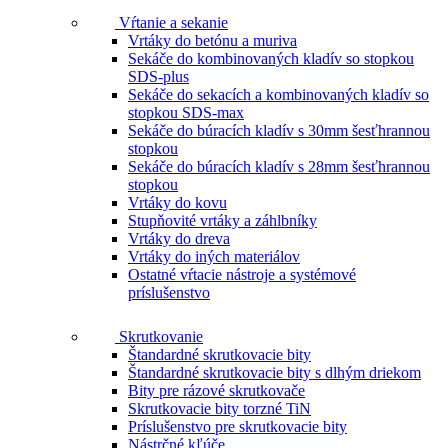
Vŕtanie a sekanie
Vrtáky do betónu a muriva
Sekáče do kombinovaných kladív so stopkou
SDS-plus
Sekáče do sekacích a kombinovaných kladív so
stopkou SDS-max
Sekáče do búracích kladív s 30mm šesťhrannou
stopkou
Sekáče do búracích kladív s 28mm šesťhrannou
stopkou
Vrtáky do kovu
Stupňovité vrtáky a záhlbníky
Vrtáky do dreva
Vrtáky do iných materiálov
Ostatné vŕtacie nástroje a systémové
príslušenstvo
Skrutkovanie
Štandardné skrutkovacie bity
Štandardné skrutkovacie bity s dlhým driekom
Bity pre rázové skrutkovače
Skrutkovacie bity torzné TiN
Príslušenstvo pre skrutkovacie bity
Nástrčné kľúče