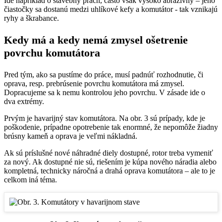
Ide napríklad o stavebný prach, často však vysoko abrazívny – jeho
čiastočky sa dostanú medzi uhlíkové kefy a komutátor - tak vznikajú
ryhy a škrabance.
Kedy má a kedy nemá zmysel ošetrenie
povrchu komutátora
Pred tým, ako sa pustíme do práce, musí padnúť rozhodnutie, či
oprava, resp. prebrúsenie povrchu komutátora má zmysel.
Dopracujeme sa k nemu kontrolou jeho povrchu. V zásade ide o
dva extrémy.
Prvým je havarijný stav komutátora. Na obr. 3 sú prípady, kde je
poškodenie, prípadne opotrebenie tak enormné, že nepomôže žiadny
brúsny kameň a oprava je veľmi nákladná.
Ak sú príslušné nové náhradné diely dostupné, rotor treba vymeniť
za nový. Ak dostupné nie sú, riešením je kúpa nového náradia alebo
kompletná, technicky náročná a drahá oprava komutátora – ale to je
celkom iná téma.