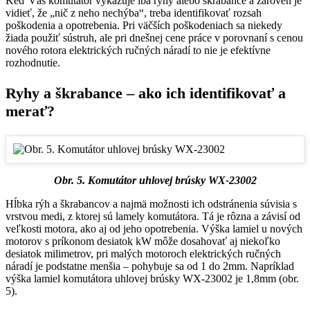
Keď Váš komutátor vykazuje iba ryhy alebo škrabance a zároveň je
vidieť, že „nič z neho nechýba“, treba identifikovať rozsah
poškodenia a opotrebenia. Pri väčších poškodeniach sa niekedy
žiada použiť sústruh, ale pri dnešnej cene práce v porovnaní s cenou
nového rotora elektrických ručných náradí to nie je efektívne
rozhodnutie.
Ryhy a škrabance – ako ich identifikovať a
merať?
Obr. 5. Komutátor uhlovej brúsky WX-23002
Hĺbka rýh a škrabancov a najmä možnosti ich odstránenia súvisia s
vrstvou medi, z ktorej sú lamely komutátora. Tá je rôzna a závisí od
veľkosti motora, ako aj od jeho opotrebenia. Výška lamiel u nových
motorov s príkonom desiatok kW môže dosahovať aj niekoľko
desiatok milimetrov, pri malých motoroch elektrických ručných
náradí je podstatne menšia – pohybuje sa od 1 do 2mm. Napríklad
výška lamiel komutátora uhlovej brúsky WX-23002 je 1,8mm (obr.
5).