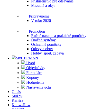
Príslušenstvo pre odsávanie
Mazadlá a oleje
Pripravujeme
V roku 2026
Promotion
Ručné náradie a praktické pomôcky
Úložné systémy
Ochranné pomôcky
Odevy a obuv
Hobby, šport, zábava
MyHERMAN
Úvod
Objednávky
Formuláre
Kupóny
Hodnotenia
Nastavenia účtu
O nás
Služby
Kariéra
Know-How