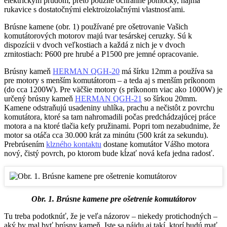
elektrickým prúdom, preto použite ochranné pomôcky, najmä
rukavice s dostatočnými elektroizolačnými vlastnosťami.
Brúsne kamene (obr. 1) používané pre ošetrovanie Vašich
komutátorových motorov majú tvar tesárskej ceruzky. Sú k
dispozícii v dvoch veľkostiach a každá z nich je v dvoch
zrnitostiach: P600 pre hrubé a P1500 pre jemné opracovanie.
Brúsny kameň
HERMAN QGH-20
má šírku 12mm a používa sa
pre motory s menším komutátorom – a teda aj s menším príkonom
(do cca 1200W). Pre väčšie motory (s príkonom viac ako 1000W) je
určený brúsny kameň
HERMAN QGH-21
so šírkou 20mm.
Kamene odstraňujú usadeniny uhlíka, prachu a nečistôt z povrchu
komutátora, ktoré sa tam nahromadili počas predchádzajúcej práce
motora a na ktoré tlačia kefy pružinami. Popri tom nezabudnime, že
motor sa otáča cca 30.000 krát za minútu (500 krát za sekundu).
Prebrúsením
klzného kontaktu
dostane komutátor Vášho motora
nový, čistý povrch, po ktorom bude kĺzať nová kefa jedna radosť.
Obr. 1. Brúsne kamene pre ošetrenie komutátorov
Tu treba podotknúť, že je veľa názorov – niekedy protichodných –
aký by mal byť brúsny kameň. Iste sa nájdu aj takí, ktorí budú mať