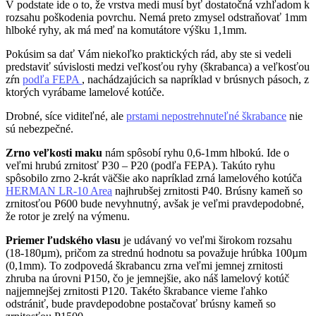
V podstate ide o to, že vrstva medi musí byť dostatočná vzhľadom k
rozsahu poškodenia povrchu. Nemá preto zmysel odstraňovať 1mm
hlboké ryhy, ak má meď na komutátore výšku 1,1mm.
Pokúsim sa dať Vám niekoľko praktických rád, aby ste si vedeli
predstaviť súvislosti medzi veľkosťou ryhy (škrabanca) a veľkosťou
zŕn
podľa FEPA
, nachádzajúcich sa napríklad v brúsnych pásoch, z
ktorých vyrábame lamelové kotúče.
Drobné, síce viditeľné, ale
prstami nepostrehnuteľné škrabance
nie
sú nebezpečné.
Zrno veľkosti maku
nám spôsobí ryhu 0,6-1mm hlbokú. Ide o
veľmi hrubú zrnitosť P30 – P20 (podľa FEPA). Takúto ryhu
spôsobilo zrno 2-krát väčšie ako napríklad zrná lamelového kotúča
HERMAN LR-10 Area
najhrubšej zrnitosti P40. Brúsny kameň so
zrnitosťou P600 bude nevyhnutný, avšak je veľmi pravdepodobné,
že rotor je zrelý na výmenu.
Priemer ľudského vlasu
je udávaný vo veľmi širokom rozsahu
(18-180µm), pričom za strednú hodnotu sa považuje hrúbka 100µm
(0,1mm). To zodpovedá škrabancu zrna veľmi jemnej zrnitosti
zhruba na úrovni P150, čo je jemnejšie, ako náš lamelový kotúč
najjemnejšej zrnitosti P120. Takéto škrabance vieme ľahko
odstrániť, bude pravdepodobne postačovať brúsny kameň so