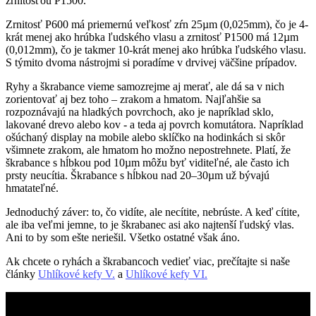
zrnitosťou P1500.
Zrnitosť P600 má priemernú veľkosť zŕn 25µm (0,025mm), čo je 4-
krát menej ako hrúbka ľudského vlasu a zrnitosť P1500 má 12µm
(0,012mm), čo je takmer 10-krát menej ako hrúbka ľudského vlasu.
S týmito dvoma nástrojmi si poradíme v drvivej väčšine prípadov.
Ryhy a škrabance vieme samozrejme aj merať, ale dá sa v nich
zorientovať aj bez toho – zrakom a hmatom. Najľahšie sa
rozpoznávajú na hladkých povrchoch, ako je napríklad sklo,
lakované drevo alebo kov - a teda aj povrch komutátora. Napríklad
ošúchaný display na mobile alebo sklíčko na hodinkách si skôr
všimnete zrakom, ale hmatom ho možno nepostrehnete. Platí, že
škrabance s hĺbkou pod 10µm môžu byť viditeľné, ale často ich
prsty neucítia. Škrabance s hĺbkou nad 20–30µm už bývajú
hmatateľné.
Jednoduchý záver: to, čo vidíte, ale necítite, nebrúste. A keď cítite,
ale iba veľmi jemne, to je škrabanec asi ako najtenší ľudský vlas.
Ani to by som ešte neriešil. Všetko ostatné však áno.
Ak chcete o ryhách a škrabancoch vedieť viac, prečítajte si naše
články
Uhlíkové kefy V.
a
Uhlíkové kefy VI.