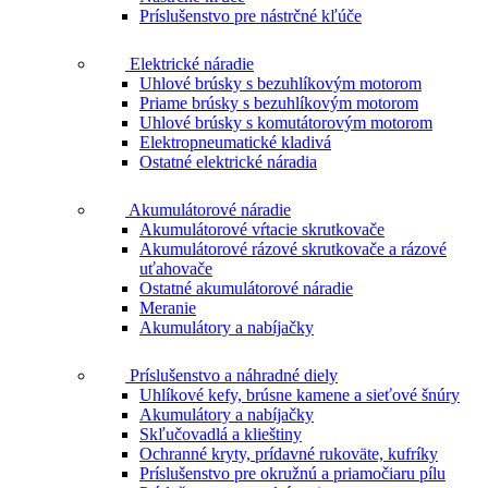
Príslušenstvo pre nástrčné kľúče
Elektrické náradie
Uhlové brúsky s bezuhlíkovým motorom
Priame brúsky s bezuhlíkovým motorom
Uhlové brúsky s komutátorovým motorom
Elektropneumatické kladivá
Ostatné elektrické náradia
Akumulátorové náradie
Akumulátorové vŕtacie skrutkovače
Akumulátorové rázové skrutkovače a rázové
uťahovače
Ostatné akumulátorové náradie
Meranie
Akumulátory a nabíjačky
Príslušenstvo a náhradné diely
Uhlíkové kefy, brúsne kamene a sieťové šnúry
Akumulátory a nabíjačky
Skľučovadlá a klieštiny
Ochranné kryty, prídavné rukoväte, kufríky
Príslušenstvo pre okružnú a priamočiaru pílu