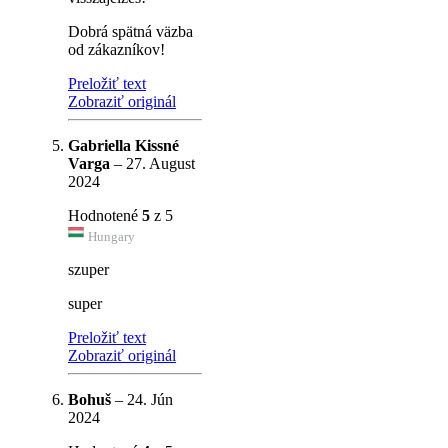
Dobrá spätná väzba
od zákazníkov!
Preložiť text
Zobraziť originál
Gabriella Kissné
Varga
–
27. August
2024
Hodnotené
5
z 5
Hungary
szuper
super
Preložiť text
Zobraziť originál
Bohuš
–
24. Jún
2024