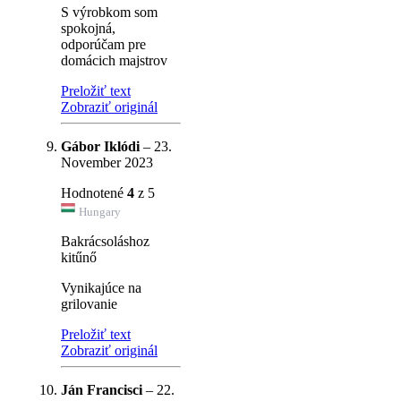
S výrobkom som
spokojná,
odporúčam pre
domácich majstrov
Preložiť text
Zobraziť originál
Gábor Iklódi
–
23.
November 2023
Hodnotené
4
z 5
Hungary
Bakrácsoláshoz
kitűnő
Vynikajúce na
grilovanie
Preložiť text
Zobraziť originál
Ján Francisci
–
22.