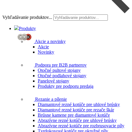
Vyhľadávanie produktov...
Produkty
Akcie a novinky
Akcie
Novinky
Podpora pre B2B partnerov
Otočné pultové stojany
Otočné podlahové stojany
Panelové stojany
Produkty pre podporu predaja
Rezanie a pílenie
Diamantové rezné kotúče pre uhlové brúsky
Diamantové rezné kotúče pre rezače škár
Brúsne kamene pre diamantové kotúče
Abrazívne rezné kotúče pre uhlové brúsky
Abrazívne rezné kotúče pre rozbrusovacie píly
Tvrdokovové kotúče pre okružné píly