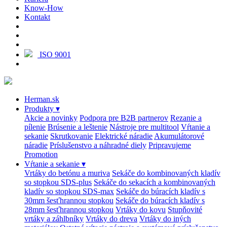
Know-How
Kontakt
ISO 9001
Herman.sk
Produkty
▾
Akcie a novinky
Podpora pre B2B partnerov
Rezanie a
pílenie
Brúsenie a leštenie
Nástroje pre multitool
Vŕtanie a
sekanie
Skrutkovanie
Elektrické náradie
Akumulátorové
náradie
Príslušenstvo a náhradné diely
Pripravujeme
Promotion
Vŕtanie a sekanie
▾
Vrtáky do betónu a muriva
Sekáče do kombinovaných kladív
so stopkou SDS-plus
Sekáče do sekacích a kombinovaných
kladív so stopkou SDS-max
Sekáče do búracích kladív s
30mm šesťhrannou stopkou
Sekáče do búracích kladív s
28mm šesťhrannou stopkou
Vrtáky do kovu
Stupňovité
vrtáky a záhlbníky
Vrtáky do dreva
Vrtáky do iných