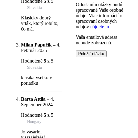
Hodnotené
5
z 5
Odoslaním otázky budú
Slovakia
spracované Vaše osobné
údaje. Viac informácií o
Klasický dobrý
spracovaní osobných
vrták, ktorý robí to,
údajov
nájdete tu.
čo má.
Vaša emailová adresa
nebude zobrazená.
Milan Papučík
–
4.
Február 2025
Hodnotené
5
z 5
Slovakia
klasika vsetko v
poriadku
Barta Attila
–
4.
September 2024
Hodnotené
5
z 5
Hungary
Jó vásárlói
visszajelzés!