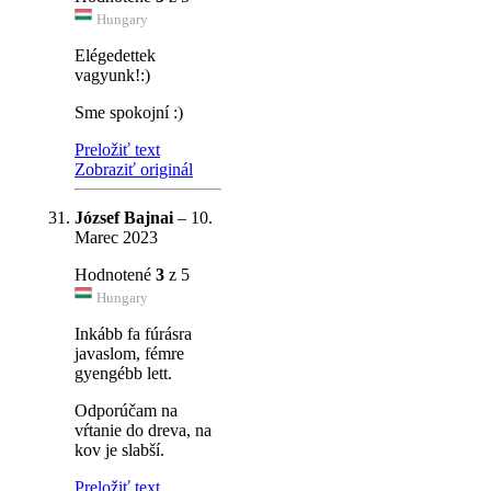
Hungary
Elégedettek
vagyunk!:)
Sme spokojní :)
Preložiť text
Zobraziť originál
József Bajnai
–
10.
Marec 2023
Hodnotené
3
z 5
Hungary
Inkább fa fúrásra
javaslom, fémre
gyengébb lett.
Odporúčam na
vŕtanie do dreva, na
kov je slabší.
Preložiť text