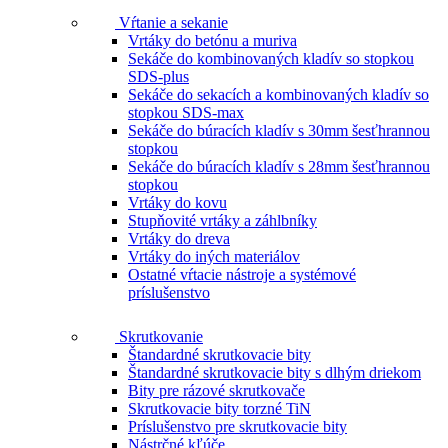
Vŕtanie a sekanie
Vrtáky do betónu a muriva
Sekáče do kombinovaných kladív so stopkou
SDS-plus
Sekáče do sekacích a kombinovaných kladív so
stopkou SDS-max
Sekáče do búracích kladív s 30mm šesťhrannou
stopkou
Sekáče do búracích kladív s 28mm šesťhrannou
stopkou
Vrtáky do kovu
Stupňovité vrtáky a záhlbníky
Vrtáky do dreva
Vrtáky do iných materiálov
Ostatné vŕtacie nástroje a systémové
príslušenstvo
Skrutkovanie
Štandardné skrutkovacie bity
Štandardné skrutkovacie bity s dlhým driekom
Bity pre rázové skrutkovače
Skrutkovacie bity torzné TiN
Príslušenstvo pre skrutkovacie bity
Nástrčné kľúče