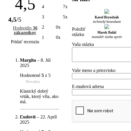
4,5
4
7x
3
5x
Karol Bryndzák
4,5
/5
technický konzultant
2
0x
Hodnotilo
36
Položiť
zákazníkov
Marek Baláž
otázku
manažér úseku opráv
1
0x
Pridať recenziu
Vaša otázka
Margita
–
8. Júl
2025
Vaše meno a priezvisko
Hodnotené
5
z 5
Slovakia
E-mailová adresa
Klasický dobrý
vrták, ktorý vŕta, ako
má.
Ľudovit
–
22. Apríl
2025