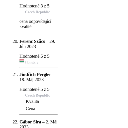
Hodnotené
3
z 5
Czech Republic
cena odpovídající
kvalitě
Ferenc Szűcs
–
29.
Jún 2023
Hodnotené
5
z 5
Hungary
Jindřich Pergler
–
18. Máj 2023
Hodnotené
5
z 5
Czech Republic
Kvalita
Cena
Gábor Sira
–
2. Máj
2023