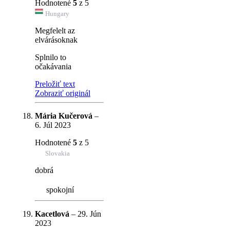
Hodnotené
5
z 5
Hungary
Megfelelt az
elvárásoknak
Splnilo to
očakávania
Preložiť text
Zobraziť originál
Mária Kučerová
–
6. Júl 2023
Hodnotené
5
z 5
Slovakia
dobrá
spokojní
Kacetlová
–
29. Jún
2023