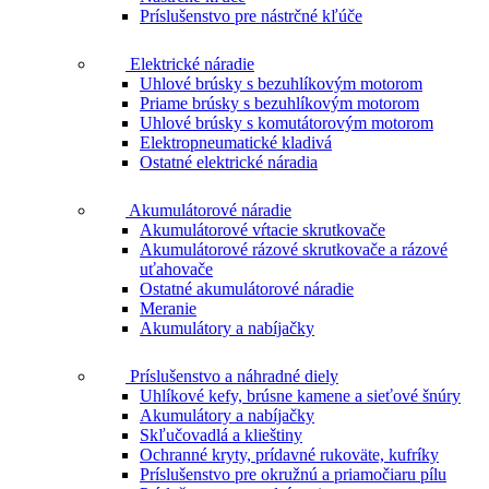
Príslušenstvo pre nástrčné kľúče
Elektrické náradie
Uhlové brúsky s bezuhlíkovým motorom
Priame brúsky s bezuhlíkovým motorom
Uhlové brúsky s komutátorovým motorom
Elektropneumatické kladivá
Ostatné elektrické náradia
Akumulátorové náradie
Akumulátorové vŕtacie skrutkovače
Akumulátorové rázové skrutkovače a rázové
uťahovače
Ostatné akumulátorové náradie
Meranie
Akumulátory a nabíjačky
Príslušenstvo a náhradné diely
Uhlíkové kefy, brúsne kamene a sieťové šnúry
Akumulátory a nabíjačky
Skľučovadlá a klieštiny
Ochranné kryty, prídavné rukoväte, kufríky
Príslušenstvo pre okružnú a priamočiaru pílu