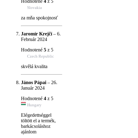
Hodnotené
4
z 5
Slovakia
za mňa spokojnosť
Jaromír Krejčí
–
6.
Február 2024
Hodnotené
5
z 5
Czech Republic
skvělá kvalita
János Pápai
–
26.
Január 2024
Hodnotené
4
z 5
Hungary
Elégedettséggel
töltött el a termék,
barkácsoláshoz
ajánlom