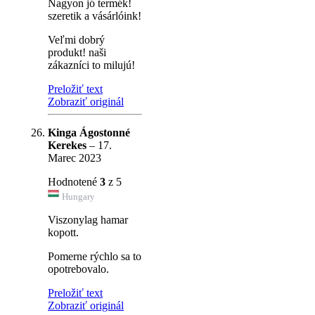
Nagyon jó termék!
szeretik a vásárlóink!
Veľmi dobrý
produkt! naši
zákazníci to milujú!
Preložiť text
Zobraziť originál
Kinga Ágostonné
Kerekes
–
17.
Marec 2023
Hodnotené
3
z 5
Hungary
Viszonylag hamar
kopott.
Pomerne rýchlo sa to
opotrebovalo.
Preložiť text
Zobraziť originál