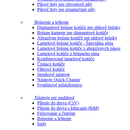
Pílové listy pre chvostové píly
Pílové listy pre priamočiare píly
Brúsenie a leštenie
Diamantové brúsne kotúče pre uhlové brúsky
Brúsne kamene pre diamantové kotúče
Abrazívne brúsne kotúče pre uhlové brúsky
Lamelové brúsne kotúče - Špeciálna séria
Lamelové brúsne kotúče z abrazívnych pásov
Lamelové kotúče z brúsneho rúna
Kombinované lamelové kotúče
Čistiace kotúče
Fíbrové kotúče
Stopkové nástroje
Nástroje Quick Change
Systémové príslušenstvo
Nástroje pre multitool
Pílenie do dreva (CrV)
Pílenie do dreva s klincami (BiM)
Frézovanie a čistenie
Brúsenie a leštenie
Sady