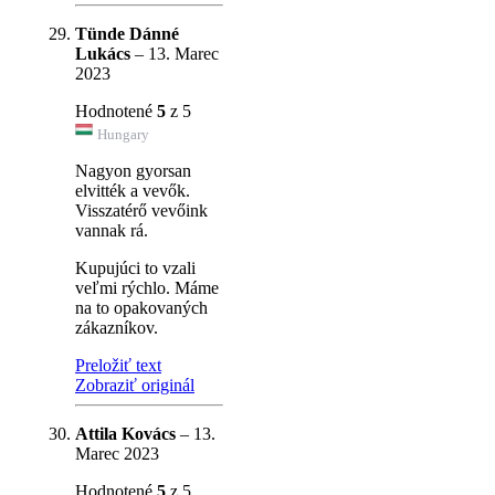
Tünde Dánné
Lukács
–
13. Marec
2023
Hodnotené
5
z 5
Hungary
Nagyon gyorsan
elvitték a vevők.
Visszatérő vevőink
vannak rá.
Kupujúci to vzali
veľmi rýchlo. Máme
na to opakovaných
zákazníkov.
Preložiť text
Zobraziť originál
Attila Kovács
–
13.
Marec 2023
Hodnotené
5
z 5