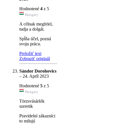
Hodnotené
4
z 5
Hungary
A célnak megfelel,
tudja a dolgát.
Spĺňa účel, pozná
svoju prácu.
Preložiť text
Zobraziť originál
Sándor Dorohovics
–
24. Apríl 2023
Hodnotené
5
z 5
Hungary
Törzsvásárlók
szeretik
Pravidelní zákazníci
to milujú