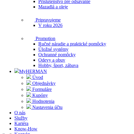
Príslušenstvo pre odsávanie
Mazadlá a oleje
Pripravujeme
V roku 2026
Promotion
Ručné náradie a praktické pomôcky
Úložné systémy
Ochranné pomôcky
Odevy a obuv
Hobby, šport, zábava
MyHERMAN
Úvod
Objednávky
Formuláre
Kupóny
Hodnotenia
Nastavenia účtu
O nás
Služby
Kariéra
Know-How