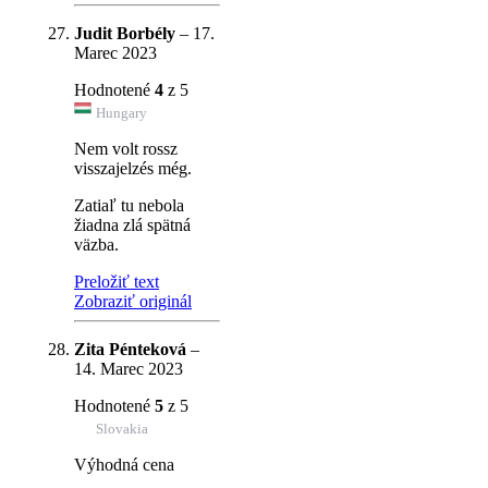
Judit Borbély
–
17.
Marec 2023
Hodnotené
4
z 5
Hungary
Nem volt rossz
visszajelzés még.
Zatiaľ tu nebola
žiadna zlá spätná
väzba.
Preložiť text
Zobraziť originál
Zita Pénteková
–
14. Marec 2023
Hodnotené
5
z 5
Slovakia
Výhodná cena