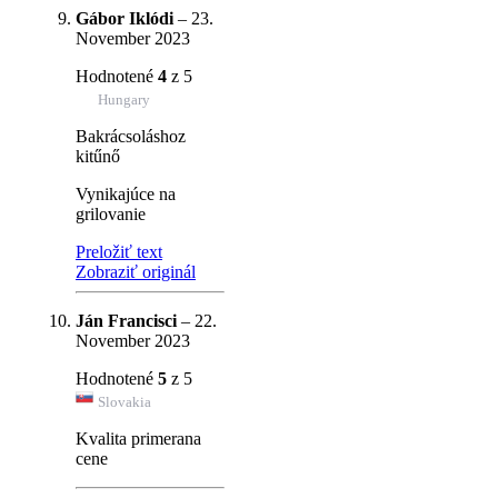
Gábor Iklódi
–
23.
November 2023
Hodnotené
4
z 5
Hungary
Bakrácsoláshoz
kitűnő
Vynikajúce na
grilovanie
Preložiť text
Zobraziť originál
Ján Francisci
–
22.
November 2023
Hodnotené
5
z 5
Slovakia
Kvalita primerana
cene