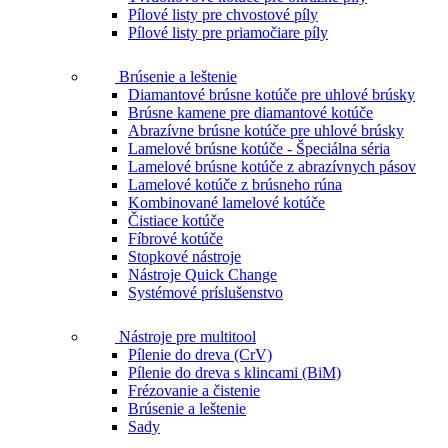
Pílové listy pre chvostové píly
Pílové listy pre priamočiare píly
Brúsenie a leštenie
Diamantové brúsne kotúče pre uhlové brúsky
Brúsne kamene pre diamantové kotúče
Abrazívne brúsne kotúče pre uhlové brúsky
Lamelové brúsne kotúče - Špeciálna séria
Lamelové brúsne kotúče z abrazívnych pásov
Lamelové kotúče z brúsneho rúna
Kombinované lamelové kotúče
Čistiace kotúče
Fíbrové kotúče
Stopkové nástroje
Nástroje Quick Change
Systémové príslušenstvo
Nástroje pre multitool
Pílenie do dreva (CrV)
Pílenie do dreva s klincami (BiM)
Frézovanie a čistenie
Brúsenie a leštenie
Sady