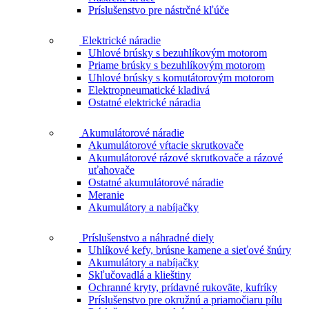
Príslušenstvo pre nástrčné kľúče
Elektrické náradie
Uhlové brúsky s bezuhlíkovým motorom
Priame brúsky s bezuhlíkovým motorom
Uhlové brúsky s komutátorovým motorom
Elektropneumatické kladivá
Ostatné elektrické náradia
Akumulátorové náradie
Akumulátorové vŕtacie skrutkovače
Akumulátorové rázové skrutkovače a rázové
uťahovače
Ostatné akumulátorové náradie
Meranie
Akumulátory a nabíjačky
Príslušenstvo a náhradné diely
Uhlíkové kefy, brúsne kamene a sieťové šnúry
Akumulátory a nabíjačky
Skľučovadlá a klieštiny
Ochranné kryty, prídavné rukoväte, kufríky
Príslušenstvo pre okružnú a priamočiaru pílu