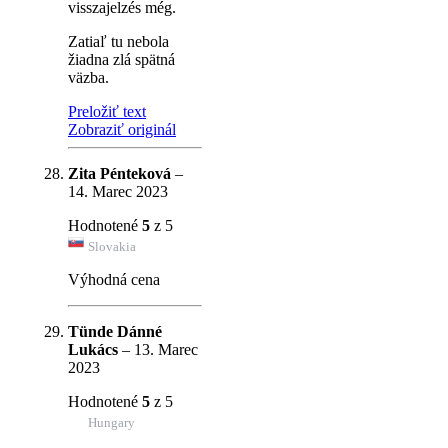
visszajelzés még.
Zatiaľ tu nebola
žiadna zlá spätná
väzba.
Preložiť text
Zobraziť originál
Zita Pénteková
–
14. Marec 2023
Hodnotené
5
z 5
Slovakia
Výhodná cena
Tünde Dánné
Lukács
–
13. Marec
2023
Hodnotené
5
z 5
Hungary