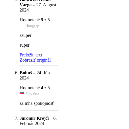
Varga
–
27. August
2024
Hodnotené
5
z 5
Hungary
szuper
super
Preložiť text
Zobraziť originál
Bohuš
–
24. Jún
2024
Hodnotené
4
z 5
Slovakia
za mňa spokojnosť
Jaromír Krejčí
–
6.
Február 2024