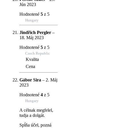
Jún 2023
Hodnotené
5
z 5
Hungary
Jindřich Pergler
–
18. Máj 2023
Hodnotené
5
z 5
Czech Republic
Kvalita
Cena
Gábor Sira
–
2. Máj
2023
Hodnotené
4
z 5
Hungary
A célnak megfelel,
tudja a dolgát.
Spĺňa účel, pozná