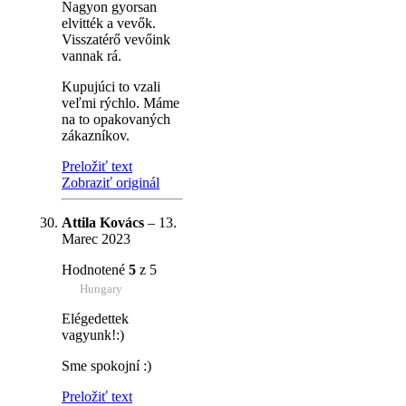
Nagyon gyorsan
elvitték a vevők.
Visszatérő vevőink
vannak rá.
Kupujúci to vzali
veľmi rýchlo. Máme
na to opakovaných
zákazníkov.
Preložiť text
Zobraziť originál
Attila Kovács
–
13.
Marec 2023
Hodnotené
5
z 5
Hungary
Elégedettek
vagyunk!:)
Sme spokojní :)
Preložiť text