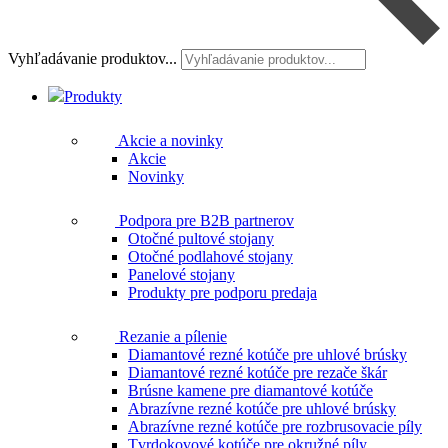
Vyhľadávanie produktov...
Produkty
Akcie a novinky
Akcie
Novinky
Podpora pre B2B partnerov
Otočné pultové stojany
Otočné podlahové stojany
Panelové stojany
Produkty pre podporu predaja
Rezanie a pílenie
Diamantové rezné kotúče pre uhlové brúsky
Diamantové rezné kotúče pre rezače škár
Brúsne kamene pre diamantové kotúče
Abrazívne rezné kotúče pre uhlové brúsky
Abrazívne rezné kotúče pre rozbrusovacie píly
Tvrdokovové kotúče pre okružné píly