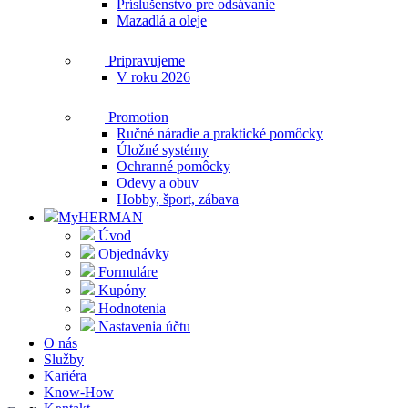
Príslušenstvo pre odsávanie
Mazadlá a oleje
Pripravujeme
V roku 2026
Promotion
Ručné náradie a praktické pomôcky
Úložné systémy
Ochranné pomôcky
Odevy a obuv
Hobby, šport, zábava
MyHERMAN
Úvod
Objednávky
Formuláre
Kupóny
Hodnotenia
Nastavenia účtu
O nás
Služby
Kariéra
Know-How