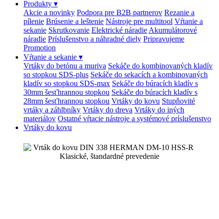
Produkty
▾
Akcie a novinky
Podpora pre B2B partnerov
Rezanie a
pílenie
Brúsenie a leštenie
Nástroje pre multitool
Vŕtanie a
sekanie
Skrutkovanie
Elektrické náradie
Akumulátorové
náradie
Príslušenstvo a náhradné diely
Pripravujeme
Promotion
Vŕtanie a sekanie
▾
Vrtáky do betónu a muriva
Sekáče do kombinovaných kladív
so stopkou SDS-plus
Sekáče do sekacích a kombinovaných
kladív so stopkou SDS-max
Sekáče do búracích kladív s
30mm šesťhrannou stopkou
Sekáče do búracích kladív s
28mm šesťhrannou stopkou
Vrtáky do kovu
Stupňovité
vrtáky a záhlbníky
Vrtáky do dreva
Vrtáky do iných
materiálov
Ostatné vŕtacie nástroje a systémové príslušenstvo
Vrtáky do kovu