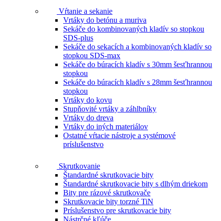
Vŕtanie a sekanie
Vrtáky do betónu a muriva
Sekáče do kombinovaných kladív so stopkou
SDS-plus
Sekáče do sekacích a kombinovaných kladív so
stopkou SDS-max
Sekáče do búracích kladív s 30mm šesťhrannou
stopkou
Sekáče do búracích kladív s 28mm šesťhrannou
stopkou
Vrtáky do kovu
Stupňovité vrtáky a záhlbníky
Vrtáky do dreva
Vrtáky do iných materiálov
Ostatné vŕtacie nástroje a systémové
príslušenstvo
Skrutkovanie
Štandardné skrutkovacie bity
Štandardné skrutkovacie bity s dlhým driekom
Bity pre rázové skrutkovače
Skrutkovacie bity torzné TiN
Príslušenstvo pre skrutkovacie bity
Nástrčné kľúče