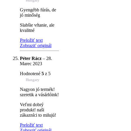
Hungary
Gyengébb fúrás, de
jó minőség
Slabšie vŕtanie, ale
kvalitné
Preložiť text
Zobraziť originál
Péter Rácz
–
28.
Marec 2023
Hodnotené
5
z 5
Hungary
Nagyon jó termék!
szeretik a vásárlóink!
Veľmi dobrý
produkt! naši
zákazníci to milujú!
Preložiť text
Zobraziť originál