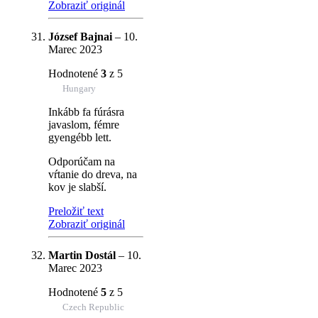
Zobraziť originál
József Bajnai
–
10.
Marec 2023
Hodnotené
3
z 5
Hungary
Inkább fa fúrásra
javaslom, fémre
gyengébb lett.
Odporúčam na
vŕtanie do dreva, na
kov je slabší.
Preložiť text
Zobraziť originál
Martin Dostál
–
10.
Marec 2023
Hodnotené
5
z 5
Czech Republic