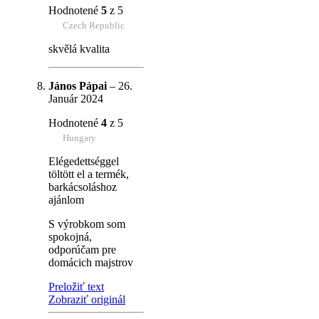
Hodnotené
5
z 5
Czech Republic
skvělá kvalita
János Pápai
–
26.
Január 2024
Hodnotené
4
z 5
Hungary
Elégedettséggel
töltött el a termék,
barkácsoláshoz
ajánlom
S výrobkom som
spokojná,
odporúčam pre
domácich majstrov
Preložiť text
Zobraziť originál