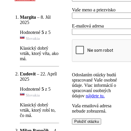
Vaše meno a priezvisko
Margita
–
8. Júl
2025
E-mailová adresa
Hodnotené
5
z 5
Slovakia
Klasický dobrý
vrták, ktorý vŕta, ako
má.
Ľudovit
–
22. Apríl
Odoslaním otázky budú
2025
spracované Vaše osobné
údaje. Viac informácií o
Hodnotené
5
z 5
spracovaní osobných
Slovakia
údajov
nájdete tu.
Klasický dobrý
Vaša emailová adresa
vrták, ktorý robí to,
nebude zobrazená.
čo má.
Milan Papučík
–
4.