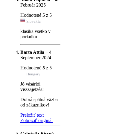
Február 2025
Hodnotené
5
z 5
Slovakia
klasika vsetko v
poriadku
Barta Attila
–
4.
September 2024
Hodnotené
5
z 5
Hungary
Jó vásárlói
visszajelzés!
Dobrá spätná väzba
od zákazníkov!
Preložiť text
Zobraziť originál
Gabriella Kissné