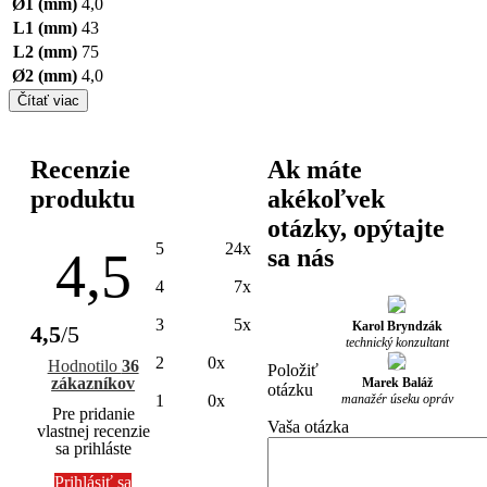
Ø1 (mm)
4,0
L1 (mm)
43
L2 (mm)
75
Ø2 (mm)
4,0
Čítať viac
Recenzie
Ak máte
produktu
akékoľvek
otázky, opýtajte
5
24x
4,5
sa nás
4
7x
3
5x
Karol Bryndzák
4,5
/5
technický konzultant
2
0x
Hodnotilo
36
Položiť
zákazníkov
Marek Baláž
otázku
manažér úseku opráv
1
0x
Pre pridanie
Vaša otázka
vlastnej recenzie
sa prihláste
Prihlásiť sa