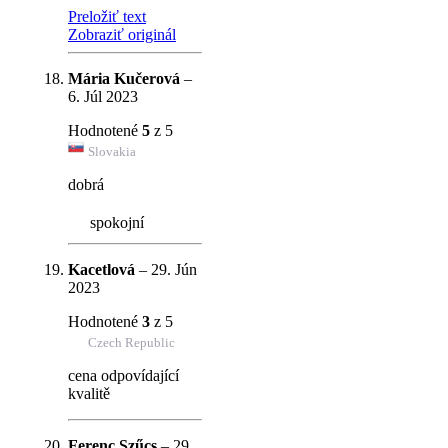
Preložiť text
Zobraziť originál
Mária Kučerová
–
6. Júl 2023
Hodnotené
5
z 5
Slovakia
dobrá
spokojní
Kacetlová
–
29. Jún
2023
Hodnotené
3
z 5
Czech Republic
cena odpovídající
kvalitě
Ferenc Szűcs
–
29.