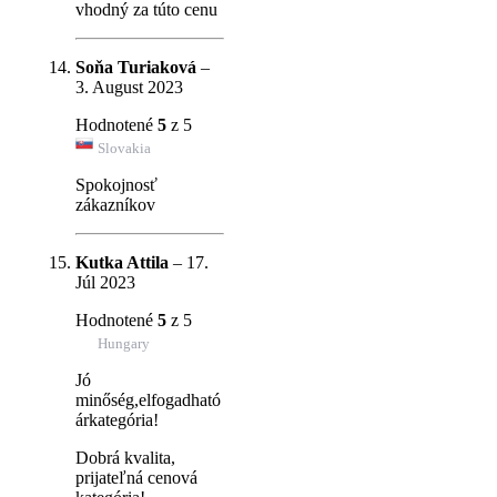
vhodný za túto cenu
Soňa Turiaková
–
3. August 2023
Hodnotené
5
z 5
Slovakia
Spokojnosť
zákazníkov
Kutka Attila
–
17.
Júl 2023
Hodnotené
5
z 5
Hungary
Jó
minőség,elfogadható
árkategória!
Dobrá kvalita,
prijateľná cenová